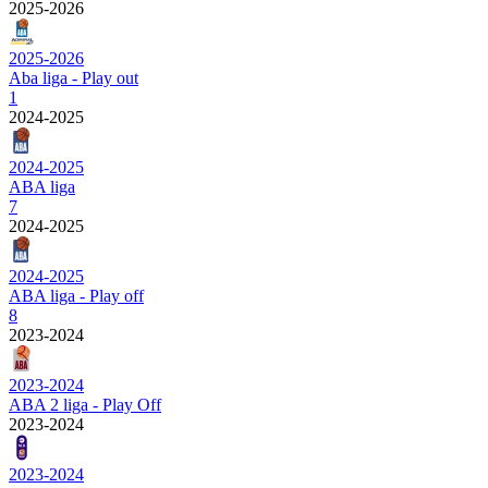
2025-2026
2025-2026
Aba liga - Play out
1
2024-2025
2024-2025
ABA liga
7
2024-2025
2024-2025
ABA liga - Play off
8
2023-2024
2023-2024
ABA 2 liga - Play Off
2023-2024
2023-2024