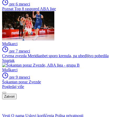
pre 6 meseci
Poznat Top 8 raspored ABA lige
Muškarci
pre 7 meseci
Crvena zvezda Meridianbet sporo krenula, pa ubedljivo pobedila
Spartak
Muškarci
pre 9 meseci
Šokantan poraz Zvezde
Pogledaj više
Zatvori
Vesti
O nama
Uslovi korišćenja
Polisa privatnosti