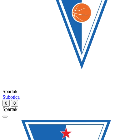
Spartak
Subotica
0
0
Spartak