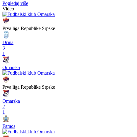
Pogledaj više
Video
Prva liga Republike Srpske
Drina
3
1
Omarska
Prva liga Republike Srpske
Omarska
2
1
Famos