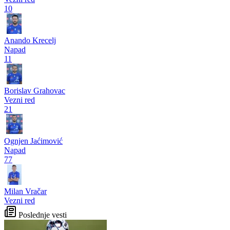
10
Anando Krecelj
Napad
11
Borislav Grahovac
Vezni red
21
Ognjen Jaćimović
Napad
77
Milan Vračar
Vezni red
Poslednje vesti