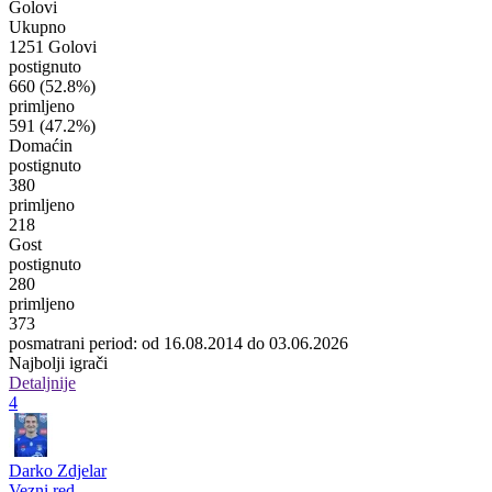
Golovi
Ukupno
1251 Golovi
postignuto
660
(52.8%)
primljeno
591
(47.2%)
Domaćin
postignuto
380
primljeno
218
Gost
postignuto
280
primljeno
373
posmatrani period: od 16.08.2014 do 03.06.2026
Najbolji igrači
Detaljnije
4
Darko Zdjelar
Vezni red