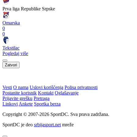
Prva liga Republike Srpske
Omarska
0
0
Tekstilac
Pogledaj više
Zatvori
WEB PREPORUKE
Vinicius produžio s Realom,
Sjajni Hajduk peticom u
potvrđen i najveći transfer u
Vilniusu na korak do play-
klupskoj povijesti
offa
Borac s igračem više tek do
Allah, Allah, Allah, Allah…
minimalne pobjede nad
Mohamed Salah! (VIDEO)
prvakom Bjelorusije