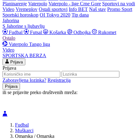
Planinarenje
Vaterpolo
Vaterpolo - lige Crne Gore
Sportovi na vodi
Video
Vremeplov
Ostali sportovi
Info BET
Naš stav
Promo Sport
Sportski horoskop
OI Tokyo 2020
Tip dana
Jahorina
S Jahorine s ljubavlju
Fudbal
Futsal
Košarka
Odbojka
Rukomet
Ostalo
Vaterpolo
Tango liga
Video
SPORTSKA BERZA
Prijava
Prijava
Zaboravljena lozinka?
Registracija
ili se prijavite preko društvenih mreža:
Fudbal
Muškarci
Omarska / Omarska