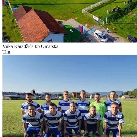
Vuka Karadžića bb
Omarska
Tim