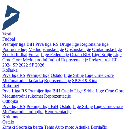
Vesti
Fudbal
Premijer liga BiH
Prva liga RS
Druge lige
Regionalne lige
Područne lige
Međuopštinske lige
Opštinske lige
Omladinske lige
Ženski fudbal
Futsal
Lige Federacije
Ostalo BiH
Lige Srbije
Lige
Crne Gore
Međunarodni fudbal
Reprezentacije
Prelazni rok
EP
2024
SP 2022
SP 2026
Košarka
Prva liga RS
Premijer liga
Ostalo
Lige Srbije
Lige Crne Gore
Međunarodna košarka
Reprezentacije
SP 2019 Kina
Rukomet
Prva Liga RS
Premijer liga BiH
Ostalo
Lige Srbije
Lige Crne Gore
Međunarodni rukomet
Reprezentacije
Odbojka
Prva liga RS
Premijer liga BiH
Ostalo
Lige Srbije
Lige Crne Gore
Međunarodna odbojka
Reprezentacije
Kolumne
Ostalo
Zimski
Sportska berza
Tenis
Auto moto
Atletika
Borilački