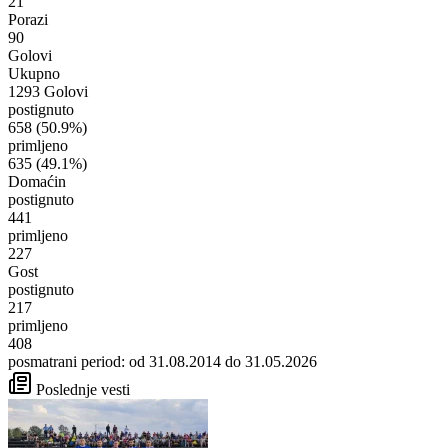
21
Porazi
90
Golovi
Ukupno
1293 Golovi
postignuto
658
(50.9%)
primljeno
635
(49.1%)
Domaćin
postignuto
441
primljeno
227
Gost
postignuto
217
primljeno
408
posmatrani period: od 31.08.2014 do 31.05.2026
Poslednje vesti