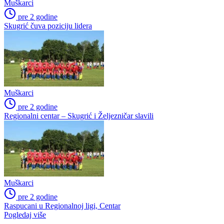
Muškarci
pre 2 godine
Skugrić čuva poziciju lidera
Muškarci
pre 2 godine
Regionalni centar – Skugrić i Željezničar slavili
Muškarci
pre 2 godine
Raspucani u Regionalnoj ligi, Centar
Pogledaj više