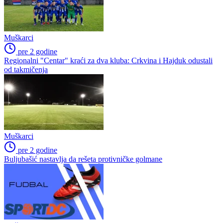
Muškarci
pre 2 godine
Regionalni "Centar" kraći za dva kluba: Crkvina i Hajduk odustali
od takmičenja
Muškarci
pre 2 godine
Buljubašić nastavlja da rešeta protivničke golmane