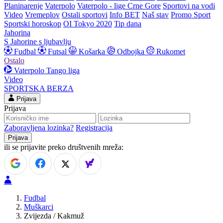
Planinarenje
Vaterpolo
Vaterpolo - lige Crne Gore
Sportovi na vodi
Video
Vremeplov
Ostali sportovi
Info BET
Naš stav
Promo Sport
Sportski horoskop
OI Tokyo 2020
Tip dana
Jahorina
S Jahorine s ljubavlju
Fudbal
Futsal
Košarka
Odbojka
Rukomet
Ostalo
Vaterpolo
Tango liga
Video
SPORTSKA BERZA
Prijava
Prijava
Zaboravljena lozinka?
Registracija
ili se prijavite preko društvenih mreža:
Fudbal
Muškarci
Zvijezda / Kakmuž