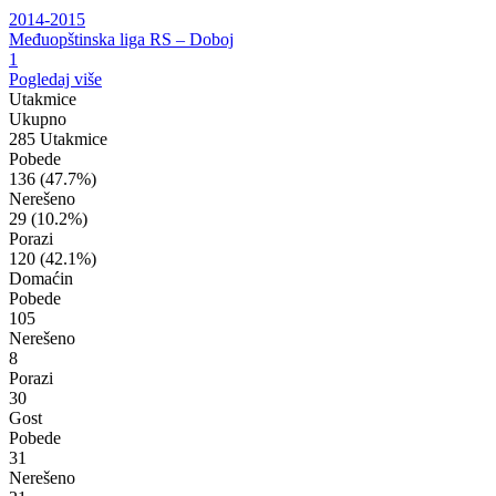
2014-2015
Međuopštinska liga RS – Doboj
1
Pogledaj više
Utakmice
Ukupno
285 Utakmice
Pobede
136
(47.7%)
Nerešeno
29
(10.2%)
Porazi
120
(42.1%)
Domaćin
Pobede
105
Nerešeno
8
Porazi
30
Gost
Pobede
31
Nerešeno