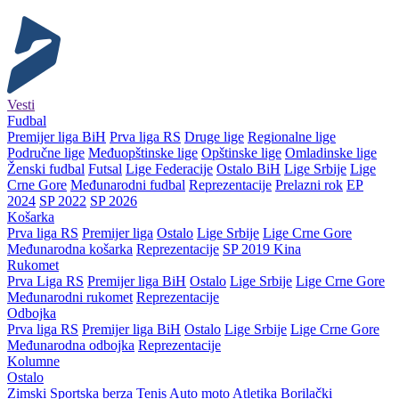
Vesti
Fudbal
Premijer liga BiH
Prva liga RS
Druge lige
Regionalne lige
Područne lige
Međuopštinske lige
Opštinske lige
Omladinske lige
Ženski fudbal
Futsal
Lige Federacije
Ostalo BiH
Lige Srbije
Lige
Crne Gore
Međunarodni fudbal
Reprezentacije
Prelazni rok
EP
2024
SP 2022
SP 2026
Košarka
Prva liga RS
Premijer liga
Ostalo
Lige Srbije
Lige Crne Gore
Međunarodna košarka
Reprezentacije
SP 2019 Kina
Rukomet
Prva Liga RS
Premijer liga BiH
Ostalo
Lige Srbije
Lige Crne Gore
Međunarodni rukomet
Reprezentacije
Odbojka
Prva liga RS
Premijer liga BiH
Ostalo
Lige Srbije
Lige Crne Gore
Međunarodna odbojka
Reprezentacije
Kolumne
Ostalo
Zimski
Sportska berza
Tenis
Auto moto
Atletika
Borilački