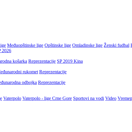
ige
Međuopštinske lige
Opštinske lige
Omladinske lige
Ženski fudbal
P 2026
rodna košarka
Reprezentacije
SP 2019 Kina
eđunarodni rukomet
Reprezentacije
đunarodna odbojka
Reprezentacije
je
Vaterpolo
Vaterpolo - lige Crne Gore
Sportovi na vodi
Video
Vremep