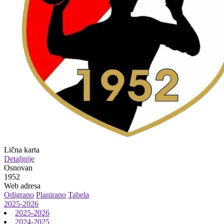
Lična karta
Detaljnije
Osnovan
1952
Web adresa
Odigrano
Planirano
Tabela
2025-2026
2025-2026
2024-2025