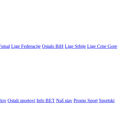
Futsal
Lige Federacije
Ostalo BiH
Lige Srbije
Lige Crne Gore
lov
Ostali sportovi
Info BET
Naš stav
Promo Sport
Sportski