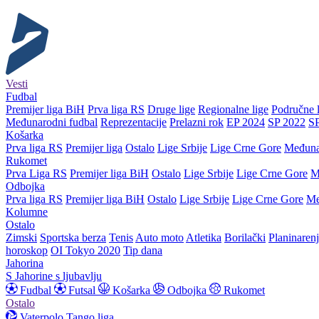
Vesti
Fudbal
Premijer liga BiH
Prva liga RS
Druge lige
Regionalne lige
Područne l
Međunarodni fudbal
Reprezentacije
Prelazni rok
EP 2024
SP 2022
S
Košarka
Prva liga RS
Premijer liga
Ostalo
Lige Srbije
Lige Crne Gore
Međuna
Rukomet
Prva Liga RS
Premijer liga BiH
Ostalo
Lige Srbije
Lige Crne Gore
M
Odbojka
Prva liga RS
Premijer liga BiH
Ostalo
Lige Srbije
Lige Crne Gore
Me
Kolumne
Ostalo
Zimski
Sportska berza
Tenis
Auto moto
Atletika
Borilački
Planinaren
horoskop
OI Tokyo 2020
Tip dana
Jahorina
S Jahorine s ljubavlju
Fudbal
Futsal
Košarka
Odbojka
Rukomet
Ostalo
Vaterpolo
Tango liga