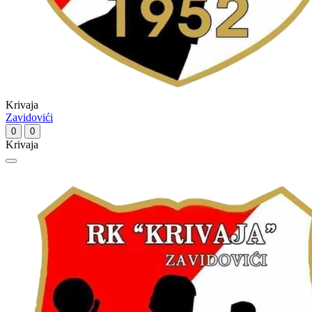
Krivaja
Zavidovići
0
0
Krivaja