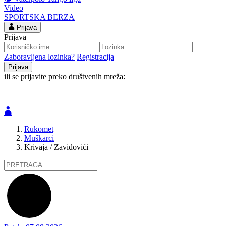
Video
SPORTSKA BERZA
Prijava
Prijava
Zaboravljena lozinka?
Registracija
ili se prijavite preko društvenih mreža:
Rukomet
Muškarci
Krivaja / Zavidovići