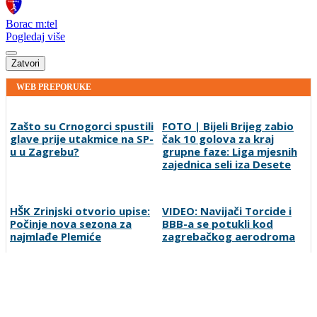
Borac m:tel
Pogledaj više
Zatvori
WEB PREPORUKE
Zašto su Crnogorci spustili
FOTO | Bijeli Brijeg zabio
glave prije utakmice na SP-
čak 10 golova za kraj
u u Zagrebu?
grupne faze: Liga mjesnih
zajednica seli iza Desete
HŠK Zrinjski otvorio upise:
VIDEO: Navijači Torcide i
Počinje nova sezona za
BBB-a se potukli kod
najmlađe Plemiće
zagrebačkog aerodroma
Dva "krompira" u Premijer
Lana Pudar i dalje mora
ligi: Bez golova u dvije
putovati 100 kilometara
utakmice prvog kola
od Mostara kako bi
trenirala