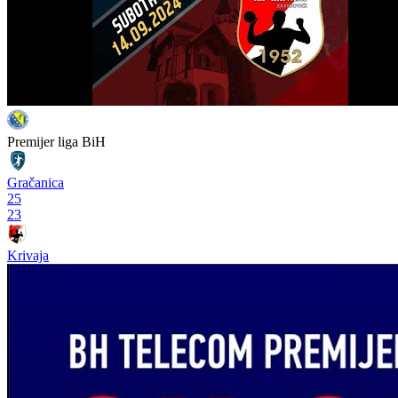
Premijer liga BiH
Gračanica
25
23
Krivaja