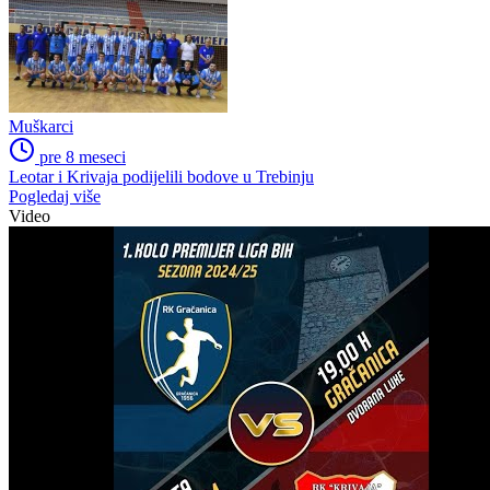
Muškarci
pre 8 meseci
Leotar i Krivaja podijelili bodove u Trebinju
Pogledaj više
Video