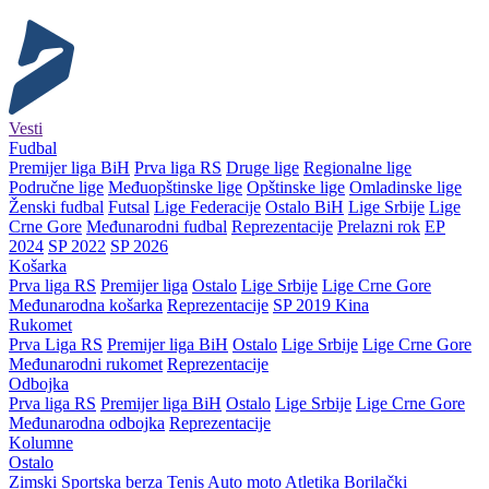
Vesti
Fudbal
Premijer liga BiH
Prva liga RS
Druge lige
Regionalne lige
Područne lige
Međuopštinske lige
Opštinske lige
Omladinske lige
Ženski fudbal
Futsal
Lige Federacije
Ostalo BiH
Lige Srbije
Lige
Crne Gore
Međunarodni fudbal
Reprezentacije
Prelazni rok
EP
2024
SP 2022
SP 2026
Košarka
Prva liga RS
Premijer liga
Ostalo
Lige Srbije
Lige Crne Gore
Međunarodna košarka
Reprezentacije
SP 2019 Kina
Rukomet
Prva Liga RS
Premijer liga BiH
Ostalo
Lige Srbije
Lige Crne Gore
Međunarodni rukomet
Reprezentacije
Odbojka
Prva liga RS
Premijer liga BiH
Ostalo
Lige Srbije
Lige Crne Gore
Međunarodna odbojka
Reprezentacije
Kolumne
Ostalo
Zimski
Sportska berza
Tenis
Auto moto
Atletika
Borilački