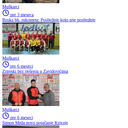
Muškarci
pre 3 meseca
Bruka bh. rukometa: Posljednje kolo nije posljednje
Muškarci
pre 6 meseci
Zrinjski bez rješenja u Zavidovićima
Muškarci
pre 6 meseci
Simon Mrda novo pojačanje Krivaje