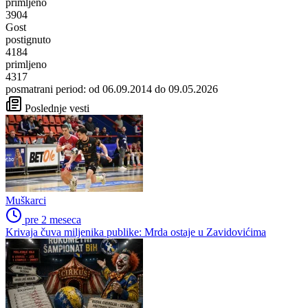
primljeno
3904
Gost
postignuto
4184
primljeno
4317
posmatrani period: od 06.09.2014 do 09.05.2026
Poslednje vesti
Muškarci
pre 2 meseca
Krivaja čuva miljenika publike: Mrda ostaje u Zavidovićima