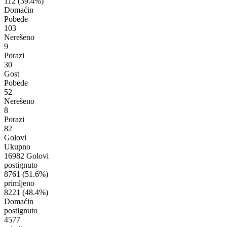
112
(39.4%)
Domaćin
Pobede
103
Nerešeno
9
Porazi
30
Gost
Pobede
52
Nerešeno
8
Porazi
82
Golovi
Ukupno
16982 Golovi
postignuto
8761
(51.6%)
primljeno
8221
(48.4%)
Domaćin
postignuto
4577