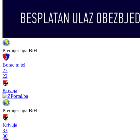
Premijer liga BiH
Borac m:tel
27
22
Krivaja
Premijer liga BiH
Krivaja
33
30