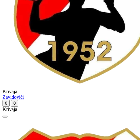
Krivaja
Zavidovići
0
0
Krivaja