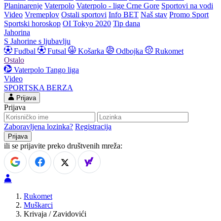
Planinarenje
Vaterpolo
Vaterpolo - lige Crne Gore
Sportovi na vodi
Video
Vremeplov
Ostali sportovi
Info BET
Naš stav
Promo Sport
Sportski horoskop
OI Tokyo 2020
Tip dana
Jahorina
S Jahorine s ljubavlju
Fudbal
Futsal
Košarka
Odbojka
Rukomet
Ostalo
Vaterpolo
Tango liga
Video
SPORTSKA BERZA
Prijava
Prijava
Zaboravljena lozinka?
Registracija
ili se prijavite preko društvenih mreža:
Rukomet
Muškarci
Krivaja / Zavidovići