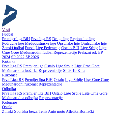
Vesti
Fudbal
Premijer liga BiH
Prva liga RS
Druge lige
Regionalne lige
Područne lige
Međuopštinske lige
Opštinske lige
Omladinske lige
Ženski fudbal
Futsal
Lige Federacije
Ostalo BiH
Lige Srbije
Lige
Crne Gore
Međunarodni fudbal
Reprezentacije
Prelazni rok
EP
2024
SP 2022
SP 2026
Košarka
Prva liga RS
Premijer liga
Ostalo
Lige Srbije
Lige Crne Gore
Međunarodna košarka
Reprezentacije
SP 2019 Kina
Rukomet
Prva Liga RS
Premijer liga BiH
Ostalo
Lige Srbije
Lige Crne Gore
Međunarodni rukomet
Reprezentacije
Odbojka
Prva liga RS
Premijer liga BiH
Ostalo
Lige Srbije
Lige Crne Gore
Međunarodna odbojka
Reprezentacije
Kolumne
Ostalo
Zimski
Sportska berza
Tenis
Auto moto
Atletika
Borilački