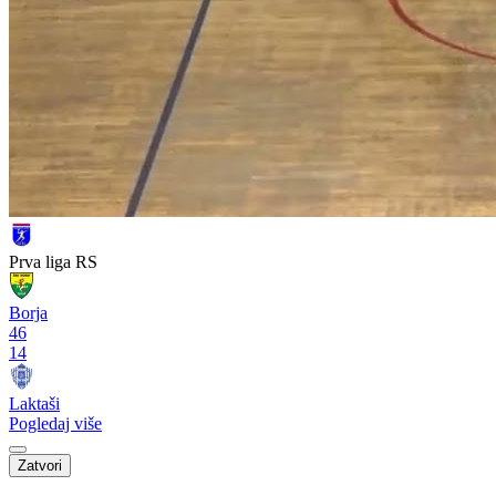
Prva liga RS
Borja
46
14
Laktaši
Pogledaj više
Zatvori