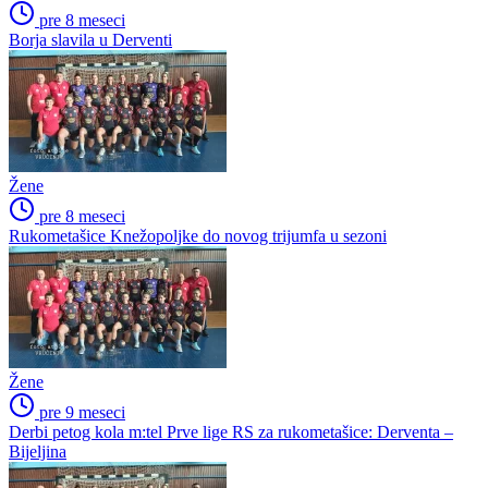
pre 8 meseci
Borja slavila u Derventi
Žene
pre 8 meseci
Rukometašice Knežopoljke do novog trijumfa u sezoni
Žene
pre 9 meseci
Derbi petog kola m:tel Prve lige RS za rukometašice: Derventa –
Bijeljina