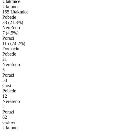
Utakmice
Ukupno
155 Utakmice
Pobede
33
(21.3%)
Nerešeno
7
(4.5%)
Porazi
115
(74.2%)
Domaćin
Pobede
21
Nerešeno
5
Porazi
53
Gost
Pobede
12
Nerešeno
2
Porazi
62
Golovi
Ukupno