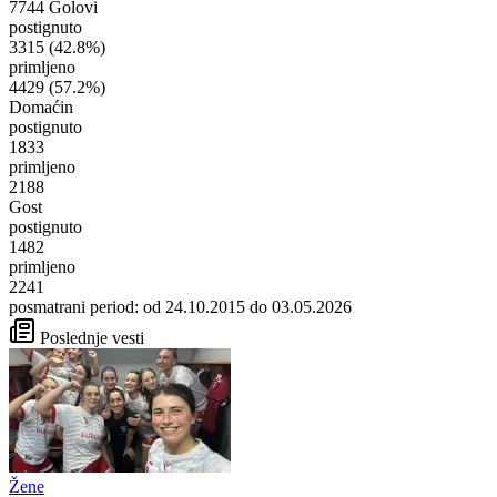
7744 Golovi
postignuto
3315
(42.8%)
primljeno
4429
(57.2%)
Domaćin
postignuto
1833
primljeno
2188
Gost
postignuto
1482
primljeno
2241
posmatrani period: od 24.10.2015 do 03.05.2026
Poslednje vesti
Žene