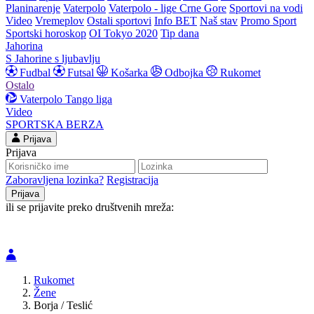
Planinarenje
Vaterpolo
Vaterpolo - lige Crne Gore
Sportovi na vodi
Video
Vremeplov
Ostali sportovi
Info BET
Naš stav
Promo Sport
Sportski horoskop
OI Tokyo 2020
Tip dana
Jahorina
S Jahorine s ljubavlju
Fudbal
Futsal
Košarka
Odbojka
Rukomet
Ostalo
Vaterpolo
Tango liga
Video
SPORTSKA BERZA
Prijava
Prijava
Zaboravljena lozinka?
Registracija
ili se prijavite preko društvenih mreža:
Rukomet
Žene
Borja / Teslić