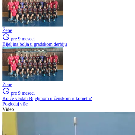
Žene
pre 9 meseci
Bijeljina bolja u gradskom derbiju
Žene
pre 9 meseci
Ko će vladati Bijeljinom u ženskom rukometu?
Pogledaj više
Video