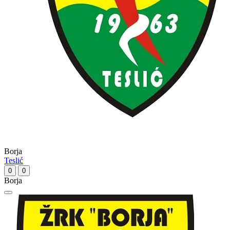
Borja
Teslić
0
0
Borja