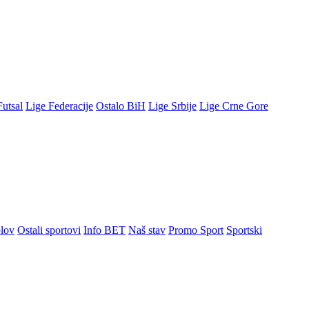
Futsal
Lige Federacije
Ostalo BiH
Lige Srbije
Lige Crne Gore
lov
Ostali sportovi
Info BET
Naš stav
Promo Sport
Sportski