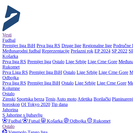
Vesti
Fudbal
Premijer liga BiH
Prva liga RS
Druge lige
Regionalne lige
Područne l
Međunarodni fudbal
Reprezentacije
Prelazni rok
EP 2024
SP 2022
S
Košarka
Prva liga RS
Premijer liga
Ostalo
Lige Srbije
Lige Crne Gore
Međuna
Rukomet
Prva Liga RS
Premijer liga BiH
Ostalo
Lige Srbije
Lige Crne Gore
M
Odbojka
Prva liga RS
Premijer liga BiH
Ostalo
Lige Srbije
Lige Crne Gore
Me
Kolumne
Ostalo
Zimski
Sportska berza
Tenis
Auto moto
Atletika
Borilački
Planinaren
horoskop
OI Tokyo 2020
Tip dana
Jahorina
S Jahorine s ljubavlju
Fudbal
Futsal
Košarka
Odbojka
Rukomet
Ostalo
Vaterpolo
Tango liga