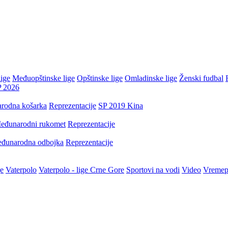
ige
Međuopštinske lige
Opštinske lige
Omladinske lige
Ženski fudbal
P 2026
rodna košarka
Reprezentacije
SP 2019 Kina
eđunarodni rukomet
Reprezentacije
đunarodna odbojka
Reprezentacije
je
Vaterpolo
Vaterpolo - lige Crne Gore
Sportovi na vodi
Video
Vremep