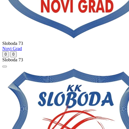
Sloboda 73
Novi Grad
0
0
Sloboda 73