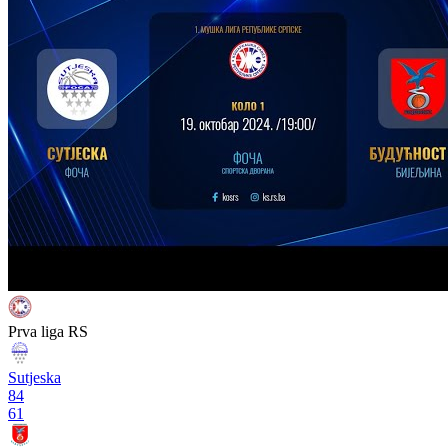
Prva liga RS
Sutjeska
84
61