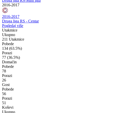
Druga liga RS-Mini liga
2016-2017
2016-2017
Druga liga RS - Centar
Pogledaj više
Utakmice
Ukupno
211 Utakmice
Pobede
134
(63.5%)
Porazi
77
(36.5%)
Domaćin
Pobede
78
Porazi
26
Gost
Pobede
56
Porazi
51
Koševi
Ukupno