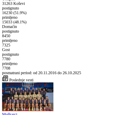
31263 Koševi
postignuto
16230
(51.9%)
primljeno
15033
(48.1%)
Domaćin
postignuto
8450
primljeno
7325
Gost
postignuto
7780
primljeno
7708
posmatrani period: od 20.11.2016 do 26.10.2025
Poslednje vesti
Muškarci