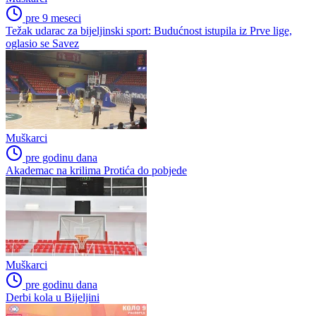
pre 9 meseci
Težak udarac za bijeljinski sport: Budućnost istupila iz Prve lige,
oglasio se Savez
Muškarci
pre godinu dana
Akademac na krilima Protića do pobjede
Muškarci
pre godinu dana
Derbi kola u Bijeljini