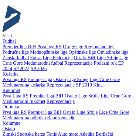
Vesti
Fudbal
Premijer liga BiH
Prva liga RS
Druge lige
Regionalne lige
Područne lige
Međuopštinske lige
Opštinske lige
Omladinske lige
Ženski fudbal
Futsal
Lige Federacije
Ostalo BiH
Lige Srbije
Lige
Crne Gore
Međunarodni fudbal
Reprezentacije
Prelazni rok
EP
2024
SP 2022
SP 2026
Košarka
Prva liga RS
Premijer liga
Ostalo
Lige Srbije
Lige Crne Gore
Međunarodna košarka
Reprezentacije
SP 2019 Kina
Rukomet
Prva Liga RS
Premijer liga BiH
Ostalo
Lige Srbije
Lige Crne Gore
Međunarodni rukomet
Reprezentacije
Odbojka
Prva liga RS
Premijer liga BiH
Ostalo
Lige Srbije
Lige Crne Gore
Međunarodna odbojka
Reprezentacije
Kolumne
Ostalo
Zimski
Sportska berza
Tenis
Auto moto
Atletika
Borilački