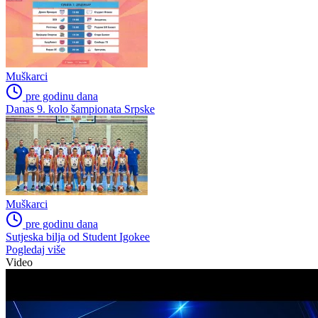
Muškarci
pre godinu dana
Danas 9. kolo šampionata Srpske
Muškarci
pre godinu dana
Sutjeska bilja od Student Igokee
Pogledaj više
Video