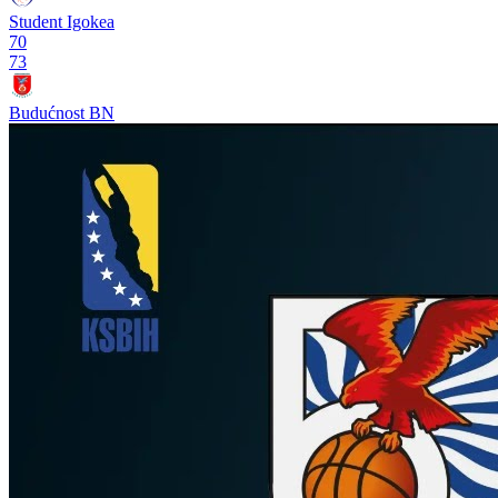
Student Igokea
70
73
Budućnost BN