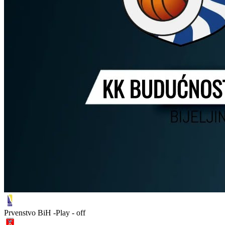
Prvenstvo BiH -Play - off