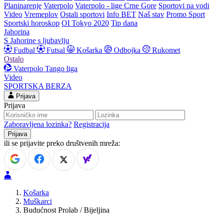
Planinarenje
Vaterpolo
Vaterpolo - lige Crne Gore
Sportovi na vodi
Video
Vremeplov
Ostali sportovi
Info BET
Naš stav
Promo Sport
Sportski horoskop
OI Tokyo 2020
Tip dana
Jahorina
S Jahorine s ljubavlju
Fudbal
Futsal
Košarka
Odbojka
Rukomet
Ostalo
Vaterpolo
Tango liga
Video
SPORTSKA BERZA
Prijava
Prijava
Zaboravljena lozinka?
Registracija
ili se prijavite preko društvenih mreža:
Košarka
Muškarci
Budućnost Prolab / Bijeljina