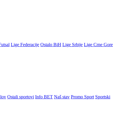
Futsal
Lige Federacije
Ostalo BiH
Lige Srbije
Lige Crne Gore
lov
Ostali sportovi
Info BET
Naš stav
Promo Sport
Sportski