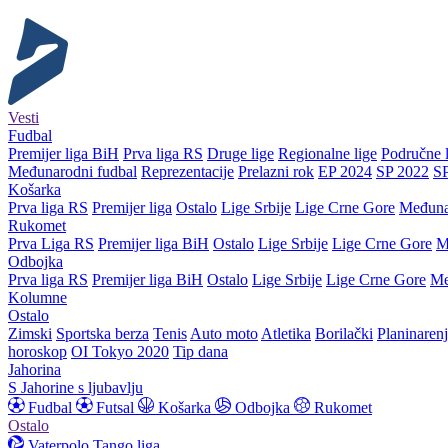
Vesti
Fudbal
Premijer liga BiH
Prva liga RS
Druge lige
Regionalne lige
Područne l
Međunarodni fudbal
Reprezentacije
Prelazni rok
EP 2024
SP 2022
S
Košarka
Prva liga RS
Premijer liga
Ostalo
Lige Srbije
Lige Crne Gore
Međuna
Rukomet
Prva Liga RS
Premijer liga BiH
Ostalo
Lige Srbije
Lige Crne Gore
M
Odbojka
Prva liga RS
Premijer liga BiH
Ostalo
Lige Srbije
Lige Crne Gore
Me
Kolumne
Ostalo
Zimski
Sportska berza
Tenis
Auto moto
Atletika
Borilački
Planinaren
horoskop
OI Tokyo 2020
Tip dana
Jahorina
S Jahorine s ljubavlju
Fudbal
Futsal
Košarka
Odbojka
Rukomet
Ostalo
Vaterpolo
Tango liga