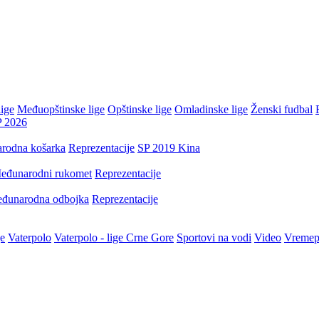
ige
Međuopštinske lige
Opštinske lige
Omladinske lige
Ženski fudbal
P 2026
rodna košarka
Reprezentacije
SP 2019 Kina
eđunarodni rukomet
Reprezentacije
đunarodna odbojka
Reprezentacije
je
Vaterpolo
Vaterpolo - lige Crne Gore
Sportovi na vodi
Video
Vremep