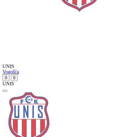
UNIS
Vogošća
0
0
UNIS