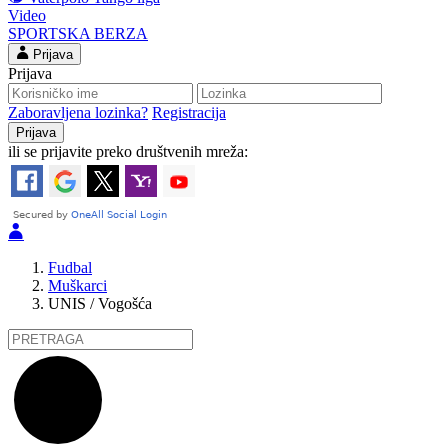
Video
SPORTSKA BERZA
Prijava
Prijava
Zaboravljena lozinka?
Registracija
ili se prijavite preko društvenih mreža:
Fudbal
Muškarci
UNIS / Vogošća