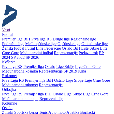
Vesti
Fudbal
Premijer liga BiH
Prva liga RS
Druge lige
Regionalne lige
Područne lige
Međuopštinske lige
Opštinske lige
Omladinske lige
Ženski fudbal
Futsal
Lige Federacije
Ostalo BiH
Lige Srbije
Lige
Crne Gore
Međunarodni fudbal
Reprezentacije
Prelazni rok
EP
2024
SP 2022
SP 2026
Košarka
Prva liga RS
Premijer liga
Ostalo
Lige Srbije
Lige Crne Gore
Međunarodna košarka
Reprezentacije
SP 2019 Kina
Rukomet
Prva Liga RS
Premijer liga BiH
Ostalo
Lige Srbije
Lige Crne Gore
Međunarodni rukomet
Reprezentacije
Odbojka
Prva liga RS
Premijer liga BiH
Ostalo
Lige Srbije
Lige Crne Gore
Međunarodna odbojka
Reprezentacije
Kolumne
Ostalo
Zimski
Sportska berza
Tenis
Auto moto
Atletika
Borilački