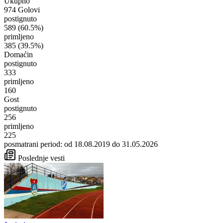
Ukupno
974 Golovi
postignuto
589
(60.5%)
primljeno
385
(39.5%)
Domaćin
postignuto
333
primljeno
160
Gost
postignuto
256
primljeno
225
posmatrani period: od 18.08.2019 do 31.05.2026
Poslednje vesti