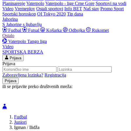
Planinarenje
Vaterpolo
Vaterpolo - lige Crne Gore
Sportovi na vodi
Video
Vremeplov
Ostali sportovi
Info BET
Naš stav
Promo Sport
Sportski horoskop
OI Tokyo 2020
Tip dana
Jahorina
S Jahorine s ljubavlju
Fudbal
Futsal
Košarka
Odbojka
Rukomet
Ostalo
Vaterpolo
Tango liga
Video
SPORTSKA BERZA
Prijava
Prijava
Zaboravljena lozinka?
Registracija
ili se prijavite preko društvenih mreža:
Fudbal
Juniori
Igman / Ilidža