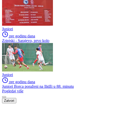
Juniori
pre godinu dana
Zrinjski - Sarajevo, prvo kolo
Juniori
pre godinu dana
Juniori Borca poraženi na Ilidži u 88. minutu
Pogledaj više
Zatvori