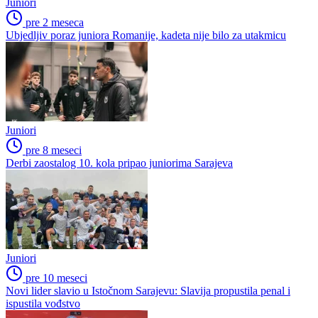
Juniori
pre 2 meseca
Ubjedljiv poraz juniora Romanije, kadeta nije bilo za utakmicu
Juniori
pre 8 meseci
Derbi zaostalog 10. kola pripao juniorima Sarajeva
Juniori
pre 10 meseci
Novi lider slavio u Istočnom Sarajevu: Slavija propustila penal i
ispustila vođstvo