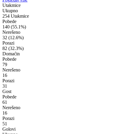
Utakmice
Ukupno
254 Utakmice
Pobede
140
(55.1%)
Nerešeno
32
(12.6%)
Porazi
82
(32.3%)
Domaćin
Pobede
79
Nerešeno
16
Porazi
31
Gost
Pobede
61
Nerešeno
16
Porazi
51
Golovi