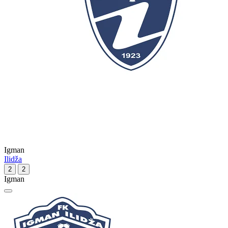
Igman
Ilidža
2
2
Igman