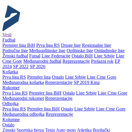
Vesti
Fudbal
Premijer liga BiH
Prva liga RS
Druge lige
Regionalne lige
Područne lige
Međuopštinske lige
Opštinske lige
Omladinske lige
Ženski fudbal
Futsal
Lige Federacije
Ostalo BiH
Lige Srbije
Lige
Crne Gore
Međunarodni fudbal
Reprezentacije
Prelazni rok
EP
2024
SP 2022
SP 2026
Košarka
Prva liga RS
Premijer liga
Ostalo
Lige Srbije
Lige Crne Gore
Međunarodna košarka
Reprezentacije
SP 2019 Kina
Rukomet
Prva Liga RS
Premijer liga BiH
Ostalo
Lige Srbije
Lige Crne Gore
Međunarodni rukomet
Reprezentacije
Odbojka
Prva liga RS
Premijer liga BiH
Ostalo
Lige Srbije
Lige Crne Gore
Međunarodna odbojka
Reprezentacije
Kolumne
Ostalo
Zimski
Sportska berza
Tenis
Auto moto
Atletika
Borilački