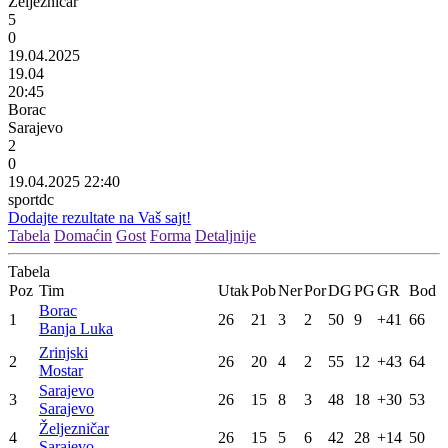
Željezničar
5
0
19.04.2025
19.04
20:45
Borac
Sarajevo
2
0
19.04.2025 22:40
sportdc
Dodajte rezultate na Vaš sajt!
Tabela
Domaćin
Gost
Forma
Detaljnije
Tabela
Poz
Tim
Utak
Pob
Ner
Por
DG
PG
GR
Bod
Borac
1
26
21
3
2
50
9
+41
66
Banja Luka
Zrinjski
2
26
20
4
2
55
12
+43
64
Mostar
Sarajevo
3
26
15
8
3
48
18
+30
53
Sarajevo
Željezničar
4
26
15
5
6
42
28
+14
50
Sarajevo