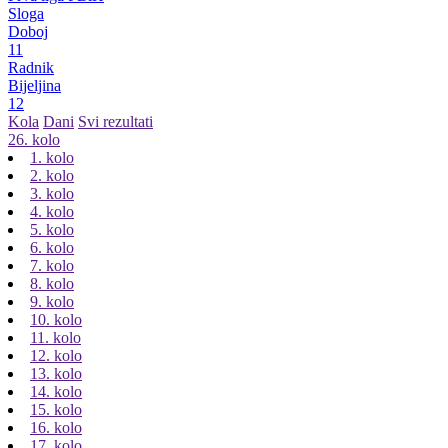
Sloga
Doboj
11
Radnik
Bijeljina
12
Kola
Dani
Svi rezultati
26. kolo
1. kolo
2. kolo
3. kolo
4. kolo
5. kolo
6. kolo
7. kolo
8. kolo
9. kolo
10. kolo
11. kolo
12. kolo
13. kolo
14. kolo
15. kolo
16. kolo
17. kolo