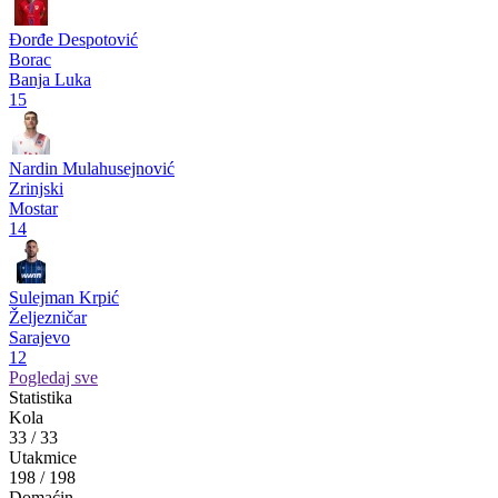
Sloboda
2
2
Igman
Pogledaj više
Strelci
Mihael Mlinarić
Velež
Mostar
19
Đorđi Gulijašvili
Sarajevo
Sarajevo
16