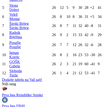
Sloga
5
26
12
5
9
30
28
+2
41
Doboj
Velež
6
26
8
10
8
36
31
+5
34
Mostar
Široki Brijeg
7
26
8
7
11
32
40
-8
31
Široki Brijeg
Radnik
8
26
9
2
15
33
42
-9
29
Bijeljina
Posušje
9
26
7
7
12
26
32
-6
28
Posušje
Igman
10
26
8
2
16
23
53
-30
26
Konjic
GOŠK
11
26
2
3
21
19
60
-41
9
Gabela
Sloboda
12
26
1
4
21
12
53
-41
7
Tuzla
Dodajte tabelu na Vaš sajt!
WEB PREPORUKE
Enes Kanter Freedom želi na
WNBA igračice odgovorile
WNBA draft: Neobičnim
Kanteru nakon provokacije: