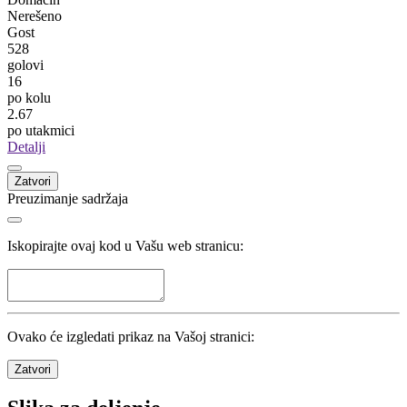
Đorđe Despotović
Borac
Banja Luka
15
Nardin Mulahusejnović
Zrinjski
Mostar
14
Sulejman Krpić
Željezničar
Sarajevo
12
Pogledaj sve
Statistika
Kola
33
/
33
Utakmice
198
/
198
Domaćin
Nerešeno