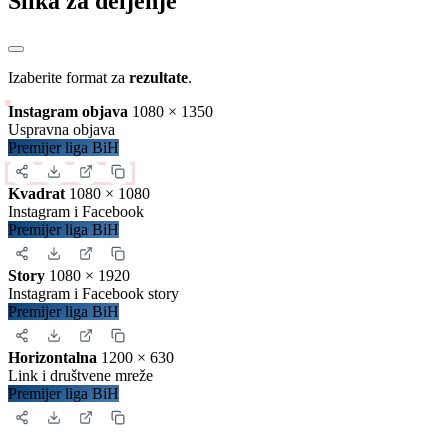
Gost
528
golovi
16
po kolu
2.67
po utakmici
Detalji
Zatvori
Preuzimanje sadržaja
Iskopirajte ovaj kod u Vašu web stranicu:
Ovako će izgledati prikaz na Vašoj stranici:
Zatvori
Slika za deljenje