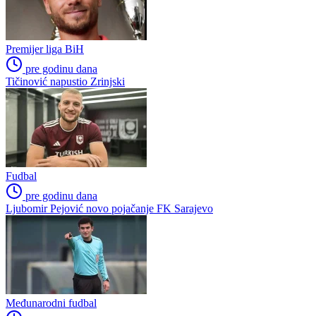
Premijer liga BiH
pre godinu dana
Igor Rončević potpisao ugovor sa Željezničarom
Premijer liga BiH
pre godinu dana
Kolin Sidorf na Grbavici