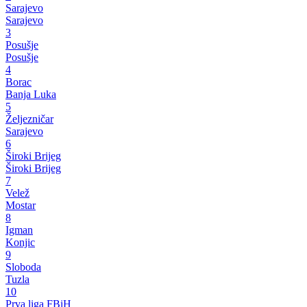
Sarajevo
Sarajevo
3
Posušje
Posušje
4
Borac
Banja Luka
5
Željezničar
Sarajevo
6
Široki Brijeg
Široki Brijeg
7
Velež
Mostar
8
Igman
Konjic
9
Sloboda
Tuzla
10
Prva liga FBiH