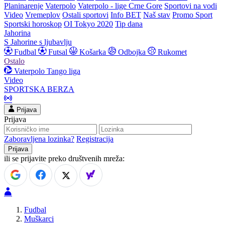
Planinarenje
Vaterpolo
Vaterpolo - lige Crne Gore
Sportovi na vodi
Video
Vremeplov
Ostali sportovi
Info BET
Naš stav
Promo Sport
Sportski horoskop
OI Tokyo 2020
Tip dana
Jahorina
S Jahorine s ljubavlju
Fudbal
Futsal
Košarka
Odbojka
Rukomet
Ostalo
Vaterpolo
Tango liga
Video
SPORTSKA BERZA
Prijava
Prijava
Zaboravljena lozinka?
Registracija
ili se prijavite preko društvenih mreža:
Fudbal
Muškarci