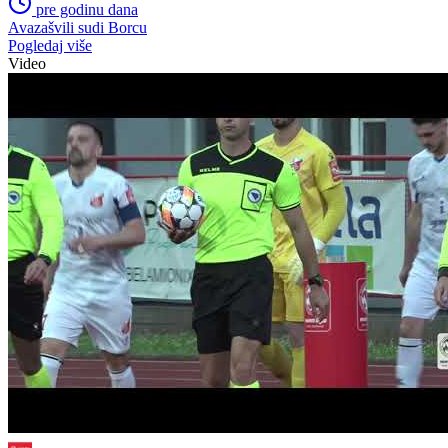
Premijer liga BiH
pre godinu dana
Tičinović napustio Zrinjski
Fudbal
pre godinu dana
Ljubomir Pejović novo pojačanje FK Sarajevo
Međunarodni fudbal
pre godinu dana
Avazašvili sudi Borcu