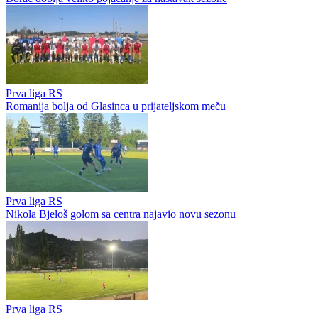
Prva liga RS
Romanija bolja od Glasinca u prijateljskom meču
Prva liga RS
Nikola Bjeloš golom sa centra najavio novu sezonu
Prva liga RS