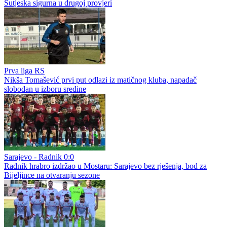
Sutjeska sigurna u drugoj provjeri
Prva liga RS
Nikša Tomašević prvi put odlazi iz matičnog kluba, napadač
slobodan u izboru sredine
Sarajevo - Radnik 0:0
Radnik hrabro izdržao u Mostaru: Sarajevo bez rješenja, bod za
Bijeljince na otvaranju sezone