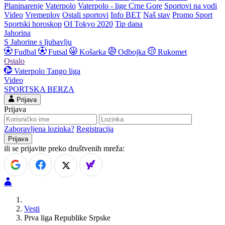
Planinarenje
Vaterpolo
Vaterpolo - lige Crne Gore
Sportovi na vodi
Video
Vremeplov
Ostali sportovi
Info BET
Naš stav
Promo Sport
Sportski horoskop
OI Tokyo 2020
Tip dana
Jahorina
S Jahorine s ljubavlju
Fudbal
Futsal
Košarka
Odbojka
Rukomet
Ostalo
Vaterpolo
Tango liga
Video
SPORTSKA BERZA
Prijava
Prijava
Zaboravljena lozinka?
Registracija
ili se prijavite preko društvenih mreža:
Vesti
Prva liga Republike Srpske