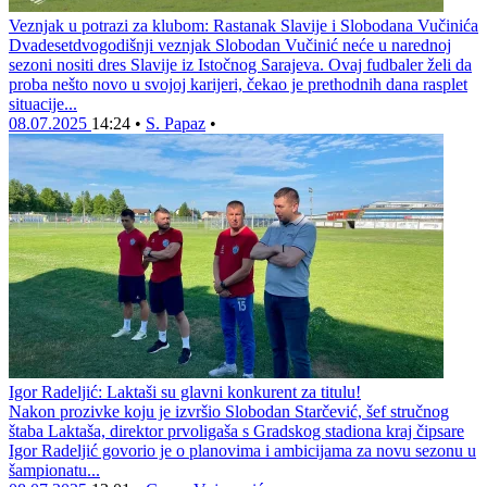
Veznjak u potrazi za klubom: Rastanak Slavije i Slobodana Vučinića
Dvadesetdvogodišnji veznjak Slobodan Vučinić neće u narednoj
sezoni nositi dres Slavije iz Istočnog Sarajeva. Ovaj fudbaler želi da
proba nešto novo u svojoj karijeri, čekao je prethodnih dana rasplet
situacije...
08.07.2025
14:24
•
S. Papaz
•
Igor Radeljić: Laktaši su glavni konkurent za titulu!
Nakon prozivke koju je izvršio Slobodan Starčević, šef stručnog
štaba Laktaša, direktor prvoligaša s Gradskog stadiona kraj čipsare
Igor Radeljić govorio je o planovima i ambicijama za novu sezonu u
šampionatu...