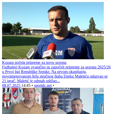
Kozara počela pripreme za novu sezonu
Fudbaleri Kozare zvanično su započeli pripreme za sezonu 2025/26
u Prvoj ligi Republike Srpske. Na prvom okupljanju,
novoimenovanom šefu stručnog štaba Darku Maletiću odazvao se
21 igrač. Maletić je odmah održao...
08.07.2025
14:45
•
sportdc.net
•