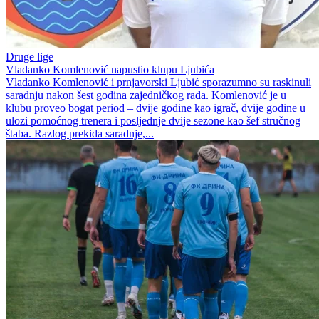
Druge lige
Vladanko Komlenović napustio klupu Ljubića
Vladanko Komlenović i prnjavorski Ljubić sporazumno su raskinuli
saradnju nakon šest godina zajedničkog rada. Komlenović je u
klubu proveo bogat period – dvije godine kao igrač, dvije godine u
ulozi pomoćnog trenera i posljednje dvije sezone kao šef stručnog
štaba. Razlog prekida saradnje,...