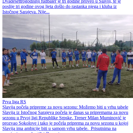
Dvadesettrogodišnji fudbaler je tri godine proveo u Slaviji, te je
poslije tri godine ovog ljeta došlo do rastanka njega i kluba iz
Istočnog Sarajeva. Nije...
Prva liga RS
Slavija počela pripreme za novu sezonu: Možemo biti u vrhu tabele
Slavija iz Istočnog Sarajeva počela je danas sa pripremama za novu
sezonu u Prvoj ligi Republike Srpske. Trener Milan Muminović je
prozvao Sokolove i tako je počela priprema za novu sezonu u kojoj
Slavija ima ambicije biti u samom vrhu tabele. Prisutnima na