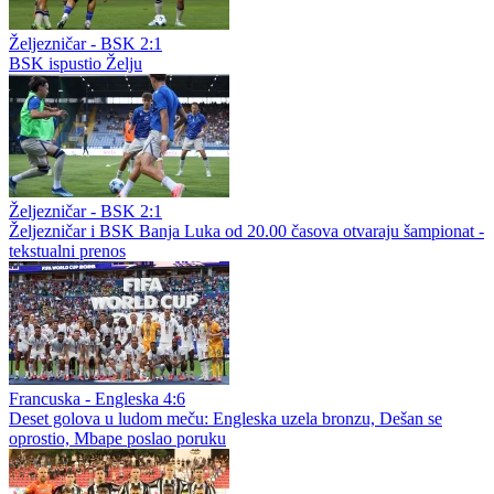
Željezničar - BSK 2:1
BSK ispustio Želju
Željezničar - BSK 2:1
Željezničar i BSK Banja Luka od 20.00 časova otvaraju šampionat -
tekstualni prenos
Francuska - Engleska 4:6
Deset golova u ludom meču: Engleska uzela bronzu, Dešan se
oprostio, Mbape poslao poruku