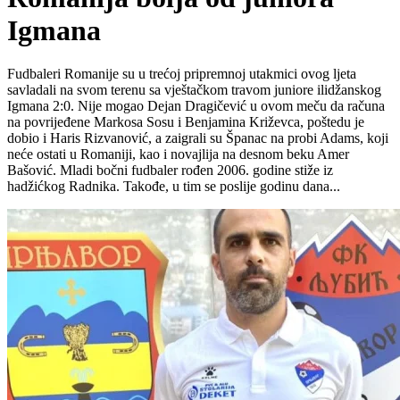
Igmana
Fudbaleri Romanije su u trećoj pripremnoj utakmici ovog ljeta
savladali na svom terenu sa vještačkom travom juniore ilidžanskog
Igmana 2:0. Nije mogao Dejan Dragičević u ovom meču da računa
na povrijeđene Markosa Sosu i Benjamina Križevca, poštedu je
dobio i Haris Rizvanović, a zaigrali su Španac na probi Adams, koji
neće ostati u Romaniji, kao i novajlija na desnom beku Amer
Bašović. Mladi bočni fudbaler rođen 2006. godine stiže iz
hadžićkog Radnika. Takođe, u tim se poslije godinu dana...