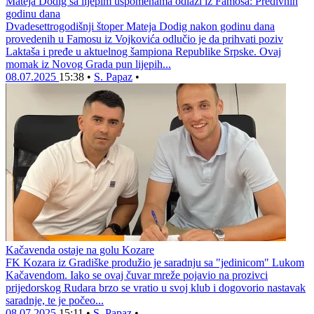
Mateja Dodig sa lijepim uspomenama odlazi iz Famosa: Predivnih
godinu dana
Dvadesettrogodišnji štoper Mateja Dodig nakon godinu dana
provedenih u Famosu iz Vojkovića odlučio je da prihvati poziv
Laktaša i pređe u aktuelnog šampiona Republike Srpske. Ovaj
momak iz Novog Grada pun lijepih...
08.07.2025
15:38
•
S. Papaz
•
Kačavenda ostaje na golu Kozare
FK Kozara iz Gradiške produžio je saradnju sa "jedinicom" Lukom
Kačavendom. Iako se ovaj čuvar mreže pojavio na prozivci
prijedorskog Rudara brzo se vratio u svoj klub i dogovorio nastavak
saradnje, te je počeo...
08.07.2025
15:11
•
S. Papaz
•