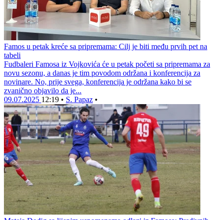
Famos u petak kreće sa pripremama: Cilj je biti među prvih pet na
tabeli
Fudbaleri Famosa iz Vojkovića će u petak početi sa pripremama za
novu sezonu, a danas je tim povodom održana i konferencija za
novinare. No, prije svega, konferencija je održana kako bi se
zvanično objavilo da je...
09.07.2025
12:19
•
S. Papaz
•