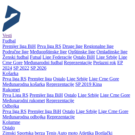
Vesti
Fudbal
Premijer liga BiH
Prva liga RS
Druge lige
Regionalne lige
Područne lige
Međuopštinske lige
Opštinske lige
Omladinske lige
Ženski fudbal
Futsal
Lige Federacije
Ostalo BiH
Lige Srbije
Lige
Crne Gore
Međunarodni fudbal
Reprezentacije
Prelazni rok
EP
2024
SP 2022
SP 2026
Košarka
Prva liga RS
Premijer liga
Ostalo
Lige Srbije
Lige Crne Gore
Međunarodna košarka
Reprezentacije
SP 2019 Kina
Rukomet
Prva Liga RS
Premijer liga BiH
Ostalo
Lige Srbije
Lige Crne Gore
Međunarodni rukomet
Reprezentacije
Odbojka
Prva liga RS
Premijer liga BiH
Ostalo
Lige Srbije
Lige Crne Gore
Međunarodna odbojka
Reprezentacije
Kolumne
Ostalo
Zimski
Sportska berza
Tenis
Auto moto
Atletika
Borilački