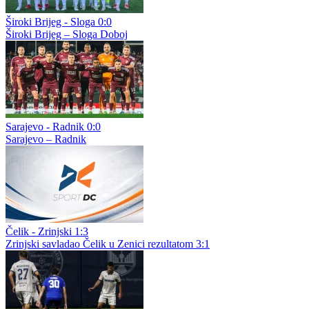
Široki Brijeg - Sloga 0:0
Široki Brijeg – Sloga Doboj
Sarajevo - Radnik 0:0
Sarajevo – Radnik
Čelik - Zrinjski 1:3
Zrinjski savladao Čelik u Zenici rezultatom 3:1