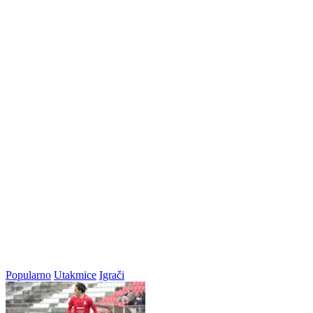
Popularno
Utakmice
Igrači