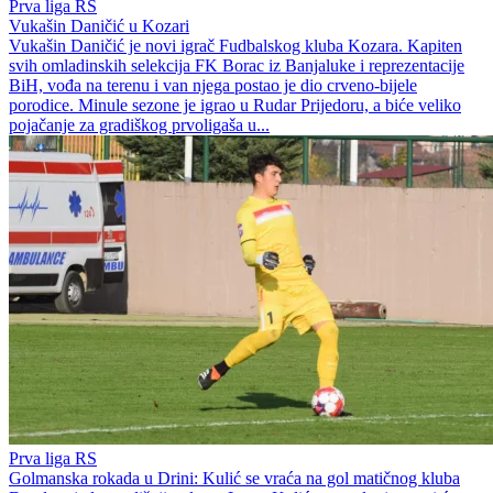
Prva liga RS
Vukašin Daničić u Kozari
Vukašin Daničić je novi igrač Fudbalskog kluba Kozara. Kapiten
svih omladinskih selekcija FK Borac iz Banjaluke i reprezentacije
BiH, vođa na terenu i van njega postao je dio crveno-bijele
porodice. Minule sezone je igrao u Rudar Prijedoru, a biće veliko
pojačanje za gradiškog prvoligaša u...
Prva liga RS
Golmanska rokada u Drini: Kulić se vraća na gol matičnog kluba