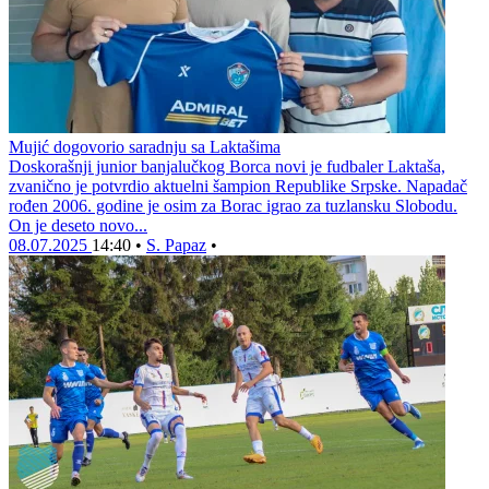
Mujić dogovorio saradnju sa Laktašima
Doskorašnji junior banjalučkog Borca novi je fudbaler Laktaša,
zvanično je potvrdio aktuelni šampion Republike Srpske. Napadač
rođen 2006. godine je osim za Borac igrao za tuzlansku Slobodu.
On je deseto novo...
08.07.2025
14:40
•
S. Papaz
•