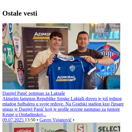
Ostale vesti
Danijel Panić potpisao za Laktaše
Aktuelni šampion Republike Srpske Laktaši doveo je još jednog
mladog fudbalera u svoje redove. Na Gradski stadion kraj čipsare
stigao je Danijel Panić koji je prošle sezone nastupao za juniore
Krupe u Omladinskoj...
09.07.2025
13:50
•
Gavro Vujanović
•