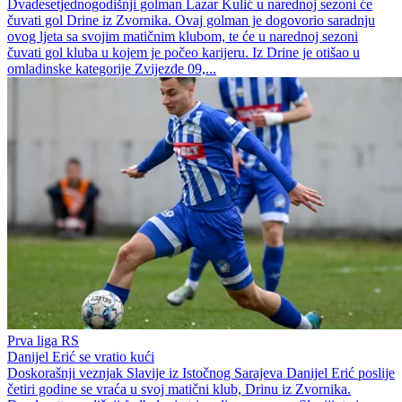
Dvadesetjednogodišnji golman Lazar Kulić u narednoj sezoni će
čuvati gol Drine iz Zvornika. Ovaj golman je dogovorio saradnju
ovog ljeta sa svojim matičnim klubom, te će u narednoj sezoni
čuvati gol kluba u kojem je počeo karijeru. Iz Drine je otišao u
omladinske kategorije Zvijezde 09,...
Prva liga RS
Danijel Erić se vratio kući
Doskorašnji veznjak Slavije iz Istočnog Sarajeva Danijel Erić poslije
četiri godine se vraća u svoj matični klub, Drinu iz Zvornika.