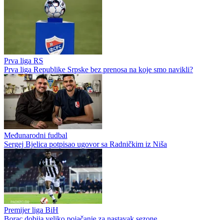
Prva liga RS
Prva liga Republike Srpske bez prenosa na koje smo navikli?
Međunarodni fudbal
Sergej Bjelica potpisao ugovor sa Radničkim iz Niša
Premijer liga BiH
Borac dobija veliko pojačanje za nastavak sezone