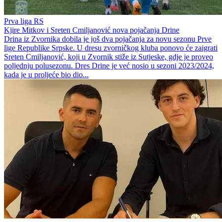
Prva liga RS
Kjire Mitkov i Sreten Cmiljanović nova pojačanja Drine
Drina iz Zvornika dobila je još dva pojačanja za novu sezonu Prve
lige Republike Srpske. U dresu zvorničkog kluba ponovo će zaigrati
Sreten Cmiljanović, koji u Zvornik stiže iz Sutjeske, gdje je proveo
poljednju polusezonu. Dres Drine je već nosio u sezoni 2023/2024,
kada je u proljeće bio dio...