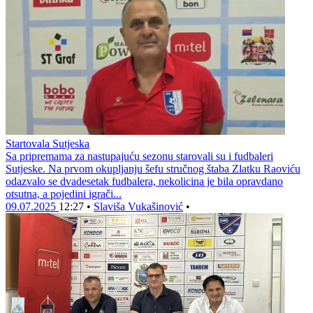
Startovala Sutjeska
Sa pripremama za nastupajuću sezonu starovali su i fudbaleri
Sutjeske. Na prvom okupljanju šefu stručnog štaba Zlatku Raoviću
odazvalo se dvadesetak fudbalera, nekolicina je bila opravdano
otsutna, a pojedini igrači...
09.07.2025
12:27
•
Slaviša Vukašinović
•