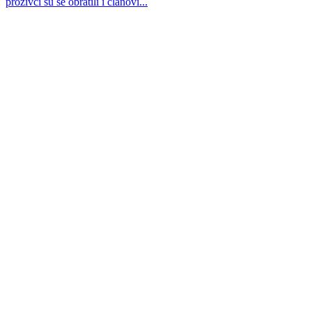
prozivci su se obratili i članovi...