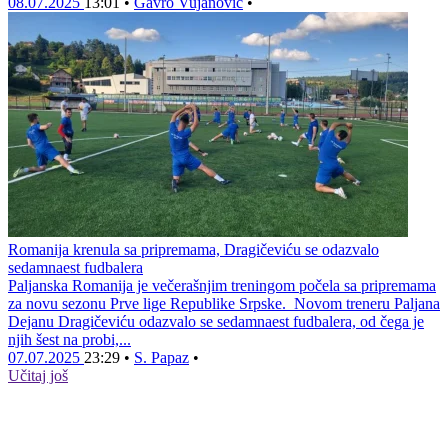
08.07.2025
13:01
•
Gavro Vujanović
•
Romanija krenula sa pripremama, Dragičeviću se odazvalo
sedamnaest fudbalera
Paljanska Romanija je večerašnjim treningom počela sa pripremama
za novu sezonu Prve lige Republike Srpske. Novom treneru Paljana
Dejanu Dragičeviću odazvalo se sedamnaest fudbalera, od čega je
njih šest na probi,...
07.07.2025
23:29
•
S. Papaz
•
Učitaj još