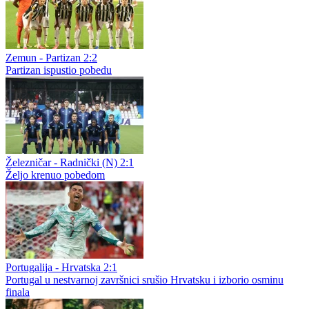
Zemun - Partizan 2:2
Partizan ispustio pobedu
Železničar - Radnički (N) 2:1
Željo krenuo pobedom
Portugalija - Hrvatska 2:1
Portugal u nestvarnoj završnici srušio Hrvatsku i izborio osminu
finala