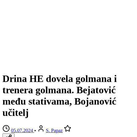
Drina HE dovela golmana i
trenera golmana. Bejatović
među stativama, Bojanović
učitelj
05.07.2024
•
S. Papaz