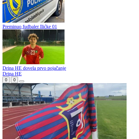
Povratnik u prvoligaško društvo krenuo sa radom
Jedinstvo iz Roćevića se sprema za start priprema
Preminuo fudbaler Ilićke 01
Drina HE dovela prvo pojačanje
Drina HE
0
0