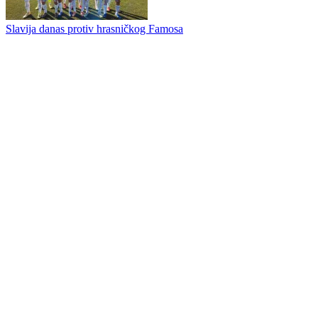
Ivan Gambelić novo pojačanje Romanije
Slavija danas protiv hrasničkog Famosa