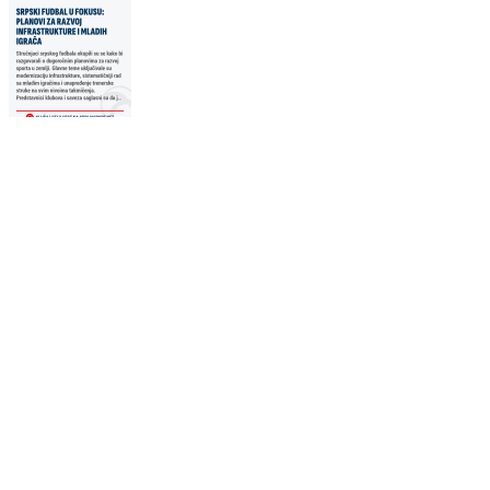
Story
1080 × 1920
Instagram i Facebook story
Horizontalna
1200 × 630
Link i društvene mreže