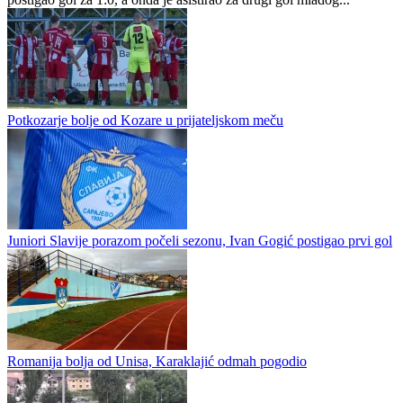
Majevica savladala Čelića, gol i dvije asistencije Pere Tešića
Majevica iz Lopara je u novoj prijateljskoj utakmici savladala
drugoligaša Čelića 4:1. Prvo ime utakmice je Pero Tešić, koji je
postigao gol za 1:0, a onda je asistirao za drugi gol mladog...
Potkozarje bolje od Kozare u prijateljskom meču