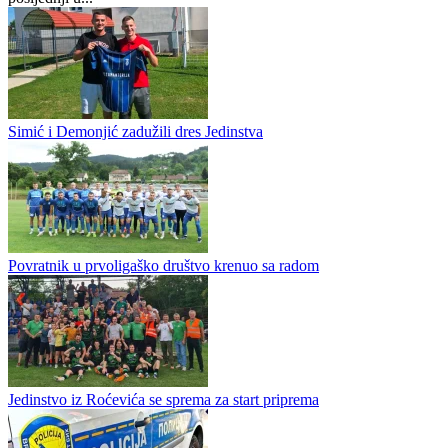
KONAČNA ODLUKA! Poznato ko je 16. klub Druge lige
Republike Srpske - Istok
Rudar 1935 iz Ugljevika ostaće i naredne sezone u drugoligaškom
društvu, potvrđeno je danas zvanično na Izvršnom odboru
Fudbalskog saveza Republike Srpske. Tim iz Ugljevika je bio
posljednji u...
Simić i Demonjić zadužili dres Jedinstva