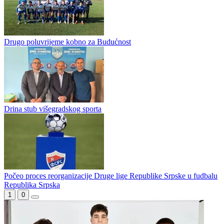
Majevica iz Lopara novi prvoligaš Republike Srpske!
„Pola tuceta“ Višegrađanima, Brčaci još jure Prvu ligu
Drugo poluvrijeme kobno za Budućnost
Drina stub višegradskog sporta