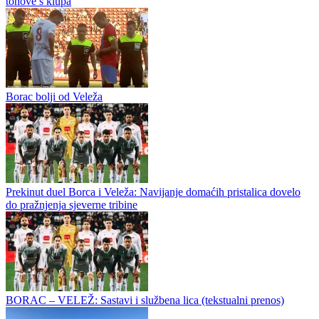
finala. Litvanija, Latvija, Španija i Francuska sa maksimalnim
učinkom...
Borac krenuo silovito: Trijumf nad Veležom uz potpuno različite
tonove s klupa
Borac bolji od Veleža