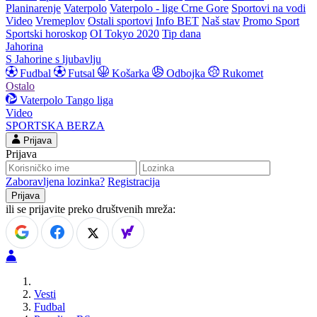
Planinarenje
Vaterpolo
Vaterpolo - lige Crne Gore
Sportovi na vodi
Video
Vremeplov
Ostali sportovi
Info BET
Naš stav
Promo Sport
Sportski horoskop
OI Tokyo 2020
Tip dana
Jahorina
S Jahorine s ljubavlju
Fudbal
Futsal
Košarka
Odbojka
Rukomet
Ostalo
Vaterpolo
Tango liga
Video
SPORTSKA BERZA
Prijava
Prijava
Zaboravljena lozinka?
Registracija
ili se prijavite preko društvenih mreža:
Vesti
Fudbal