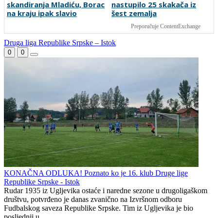
Bijelim brijegom
Musić na 40 minuta
Igor Arsenić pobjednik
prekinuo utakmicu zbog
Bentbaša Cliff Divinga,
skandiranja Mladiću, Borac
nastupilo 25 skakača iz
na kraju ipak slavio
šest zemalja
Preporučuje ContentExchange
Druga liga Republike Srpske – Istok
0
0