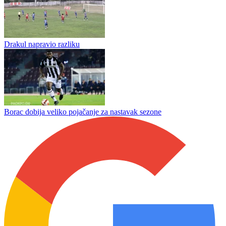
Juniori Slavije porazom počeli sezonu, Ivan Gogić postigao prvi gol
Romanija bolja od Unisa, Karaklajić odmah pogodio
Drakul napravio razliku
Borac dobija veliko pojačanje za nastavak sezone