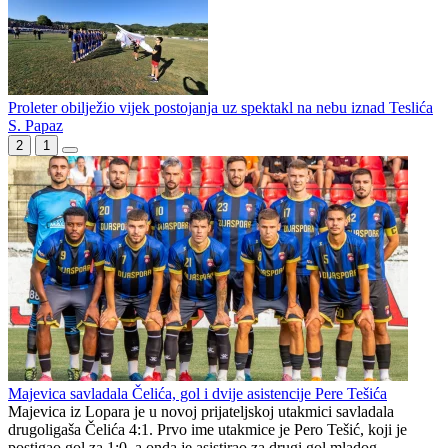
Prekinut duel Borca i Veleža: Navijanje domaćih pristalica dovelo
do pražnjenja sjeverne tribine
BORAC – VELEŽ: Sastavi i službena lica (tekstualni prenos)
Proleter obilježio vijek postojanja uz spektakl na nebu iznad Teslića
S. Papaz
2
1