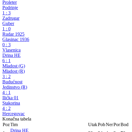
Druga liga Republike Srpske – Istok
30. kolo
Jedinstvo (B)
0
:
0
Proleter
Podrinje
1
:
3
Zadrugar
Guber
1
:
0
Rudar 1925
Glasinac 1936
0
:
3
Vlasenica
Drina HE
6
:
1
Mladost (G)
Mladost (R)
3
:
2