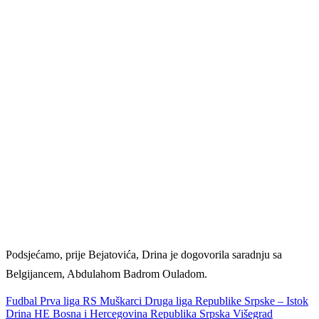
Podsjećamo, prije Bejatovića, Drina je dogovorila saradnju sa
Belgijancem, Abdulahom Badrom Ouladom.
Fudbal
Prva liga RS
Muškarci
Druga liga Republike Srpske – Istok
Drina HE
Bosna i Hercegovina
Republika Srpska
Višegrad