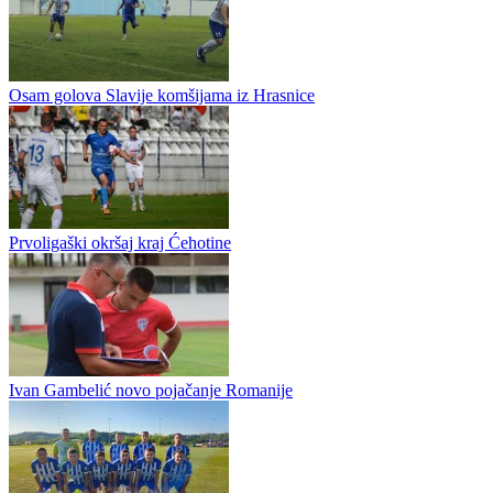
Pripremna: Sloboda Mrkonjić Grad – Omarska 1-2
Osam golova Slavije komšijama iz Hrasnice
Prvoligaški okršaj kraj Ćehotine