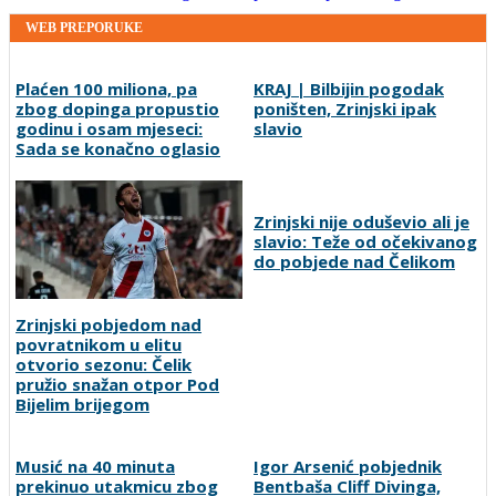
WEB PREPORUKE
Plaćen 100 miliona, pa
KRAJ | Bilbijin pogodak
zbog dopinga propustio
poništen, Zrinjski ipak
godinu i osam mjeseci:
slavio
Sada se konačno oglasio
Zrinjski pobjedom nad
Zrinjski nije oduševio ali je
povratnikom u elitu
slavio: Teže od očekivanog
otvorio sezonu: Čelik
do pobjede nad Čelikom
pružio snažan otpor Pod