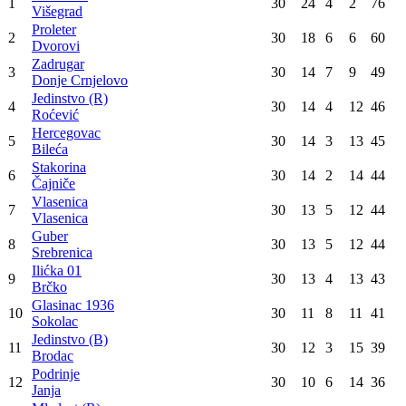
Budućnost
Jedinstvo (R)
4
:
1
Ilićka 01
Stakorina
4
:
2
Hercegovac
Konačna tabela
Poz
Tim
Utak
Pob
Ner
Por
Bod
Drina HE
1
30
24
4
2
76
Višegrad
Proleter
2
30
18
6
6
60
Dvorovi
Zadrugar
3
30
14
7
9
49
Donje Crnjelovo
Jedinstvo (R)
4
30
14
4
12
46
Roćević
Hercegovac
5
30
14
3
13
45
Bileća
Stakorina
6
30
14
2
14
44
Čajniče
Vlasenica
7
30
13
5
12
44
Vlasenica
Guber