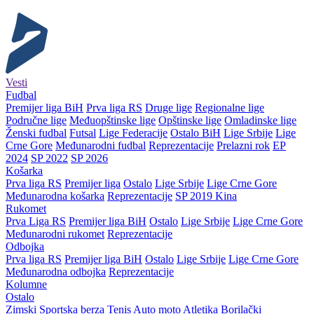
Vesti
Fudbal
Premijer liga BiH
Prva liga RS
Druge lige
Regionalne lige
Područne lige
Međuopštinske lige
Opštinske lige
Omladinske lige
Ženski fudbal
Futsal
Lige Federacije
Ostalo BiH
Lige Srbije
Lige
Crne Gore
Međunarodni fudbal
Reprezentacije
Prelazni rok
EP
2024
SP 2022
SP 2026
Košarka
Prva liga RS
Premijer liga
Ostalo
Lige Srbije
Lige Crne Gore
Međunarodna košarka
Reprezentacije
SP 2019 Kina
Rukomet
Prva Liga RS
Premijer liga BiH
Ostalo
Lige Srbije
Lige Crne Gore
Međunarodni rukomet
Reprezentacije
Odbojka
Prva liga RS
Premijer liga BiH
Ostalo
Lige Srbije
Lige Crne Gore
Međunarodna odbojka
Reprezentacije
Kolumne
Ostalo
Zimski
Sportska berza
Tenis
Auto moto
Atletika
Borilački