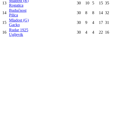
8
30
13
5
12
44
Srebrenica
Ilićka 01
9
30
13
4
13
43
Brčko
Glasinac 1936
10
30
11
8
11
41
Sokolac
Jedinstvo (B)
11
30
12
3
15
39
Brodac
Podrinje
12
30
10
6
14
36
Janja
Mladost (R)
13
30
10
5
15
35
Rogatica
Budućnost
14
30
8
8
14
32
Pilica
Mladost (G)
15
30
9
4
17
31
Gacko
Rudar 1925
16
30
4
4
22
16
Ugljevik