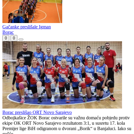
Bimal krenuo, Goražde završilo
Borac bolji od Igmana
Paljanka, Nataša Pavlović najbolja poenterka prvenstva BiH
Gačanke preslišale Igman
Borac
0
0