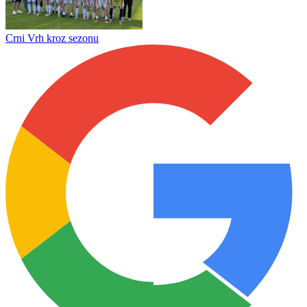
Grmuša završio uspješnu misiju u Romanovcima
FK " Župa" Milosavci kroz
Crni Vrh kroz sezonu