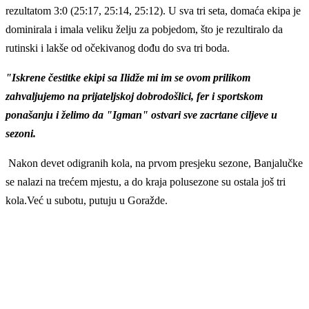
rezultatom 3:0 (25:17, 25:14, 25:12). U sva tri seta, domaća ekipa je
dominirala i imala veliku želju za pobjedom, što je rezultiralo da
rutinski i lakše od očekivanog dođu do sva tri boda.
"Iskrene čestitke ekipi sa Ilidže mi im se ovom prilikom
zahvaljujemo na prijateljskoj dobrodošlici, fer i sportskom
ponašanju i želimo da "Igman" ostvari sve zacrtane ciljeve u
sezoni.
Nakon devet odigranih kola, na prvom presjeku sezone, Banjalučke
se nalazi na trećem mjestu, a do kraja polusezone su ostala još tri
kola.Već u subotu, putuju u Goražde.