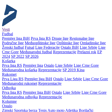
Vesti
Fudbal
Premijer liga BiH
Prva liga RS
Druge lige
Regionalne lige
Područne lige
Međuopštinske lige
Opštinske lige
Omladinske lige
Ženski fudbal
Futsal
Lige Federacije
Ostalo BiH
Lige Srbije
Lige
Crne Gore
Međunarodni fudbal
Reprezentacije
Prelazni rok
EP
2024
SP 2022
SP 2026
Košarka
Prva liga RS
Premijer liga
Ostalo
Lige Srbije
Lige Crne Gore
Međunarodna košarka
Reprezentacije
SP 2019 Kina
Rukomet
Prva Liga RS
Premijer liga BiH
Ostalo
Lige Srbije
Lige Crne Gore
Međunarodni rukomet
Reprezentacije
Odbojka
Prva liga RS
Premijer liga BiH
Ostalo
Lige Srbije
Lige Crne Gore
Međunarodna odbojka
Reprezentacije
Kolumne
Ostalo
Zimski
Sportska berza
Tenis
Auto moto
Atletika
Borilački