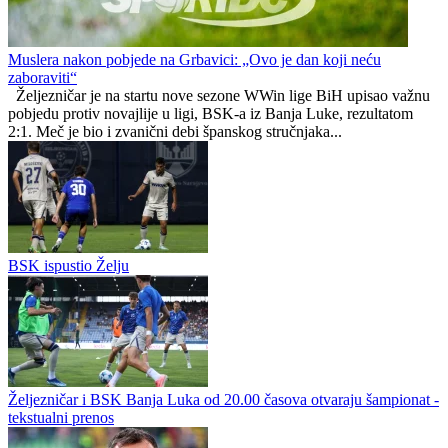
Poznat termin revanša Borac - Gacko
Sarajevski kanton
0
0
Muslera nakon pobjede na Grbavici: „Ovo je dan koji neću
zaboraviti“
Željezničar je na startu nove sezone WWin lige BiH upisao važnu
pobjedu protiv novajlije u ligi, BSK‑a iz Banja Luke, rezultatom
2:1. Meč je bio i zvanični debi španskog stručnjaka...