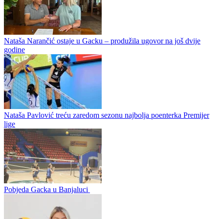
Odbojkašifce Gacka kreću iz Makedonije
ŽOK „Gacko RD Svislajon“, aktuelne šampionke BiH i ponos
hercegovačke odbojke, krenule su u novu evropsku misiju. U okviru
druge runde kvalifikacija za CEV Ligu šampiona,...
Radmila Marković ponovo na klupi BL Volleya
Nataša Narančić ostaje u Gacku – produžila ugovor na još dvije
godine