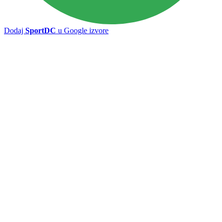
Dodaj
SportDC
u Google izvore