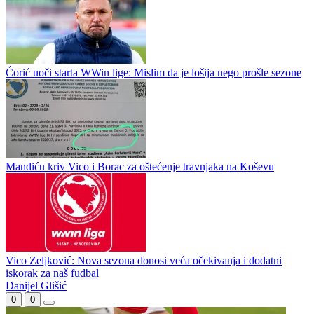
BSK ispustio Želju
Željezničar i BSK Banja Luka od 20.00 časova otvaraju šampionat -
tekstualni prenos
Ćorić uoči starta WWin lige: Mislim da je lošija nego prošle sezone