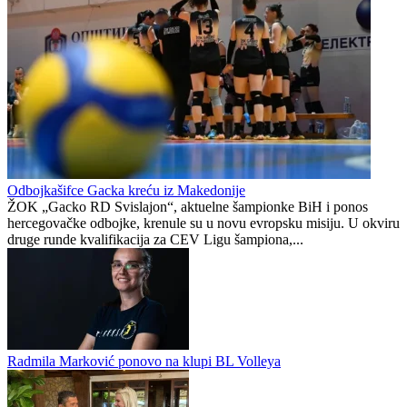
Žene će prve osjetiti
"Poste restante", nova
posljedice, ali poručuju:
knjiga izdavačke kuće
Ako treba, neka bude
NULA NULA
bojkot
Preporučuje ContentExchange
Premijer liga BiH
0
0