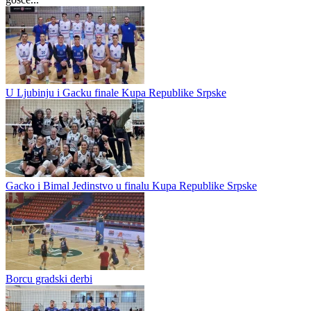
Borac preslišao ORT Novo Sarajevo
Odbojkašice ŽOK Borac ostvarile su važnu domaću pobjedu protiv
ekipe OK ORT Novo Sarajevo rezultatom 3:1, u susretu 17. kola
Premijer lige BiH odigranom u dvorani „Borik“ u Banjaluci. Iako su
gošće...
U Ljubinju i Gacku finale Kupa Republike Srpske