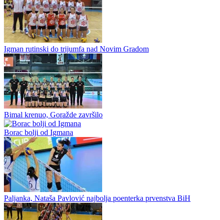
Loše izdanje Banjalučanki
Odbojkašice Borca udaljile su se, poslije prvog meča sa
Igmanom, od potencijanog plasmana u polufinale plej-ofa, piše
borac-sport.com Crveno-plave, koje su ligaški dio sezone...
Igman rutinski do trijumfa nad Novim Gradom