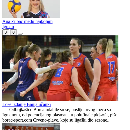
Nataša Pavlović treću zaredom sezonu najbolja poenterka Premijer
lige
Pobjeda Gacka u Banjaluci
Ana Zubac među najboljim
Igman
0
0