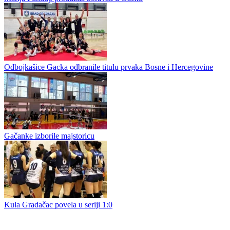
Šampionska „Sedmica“ predstavila prva velika pojačanja za
premijerligašku sezonu: Braća Šormaz stigla u Lukavac
Marija Fundup produžila boravak u Gacku
Odbojkašice Gacka odbranile titulu prvaka Bosne i Hercegovine