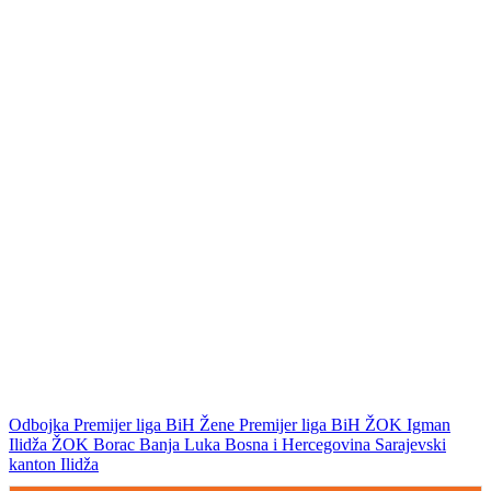
Odbojka
Premijer liga BiH
Žene
Premijer liga BiH
ŽOK Igman
Ilidža
ŽOK Borac Banja Luka
Bosna i Hercegovina
Sarajevski
kanton
Ilidža