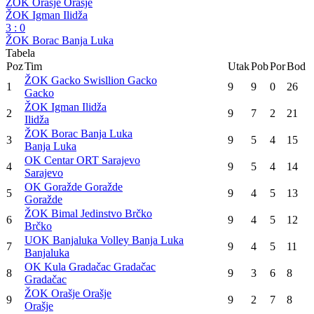
Premijer liga BiH
9. kolo
OK Centar ORT Sarajevo
1
:
3
OK Goražde Goražde
OK Sloboda Tuzla
3
:
1
OK Kula Gradačac Gradačac
ŽOK Gacko Swisllion Gacko
3
:
1
ŽOK Bimal Jedinstvo Brčko
UOK Banjaluka Volley Banja Luka
3
:
2
ŽOK Orašje Orašje
ŽOK Igman Ilidža
3
:
0
ŽOK Borac Banja Luka
Tabela
Poz
Tim
Utak
Pob
Por
Bod
ŽOK Gacko Swisllion Gacko
1
9
9
0
26
Gacko
ŽOK Igman Ilidža
2
9
7
2
21