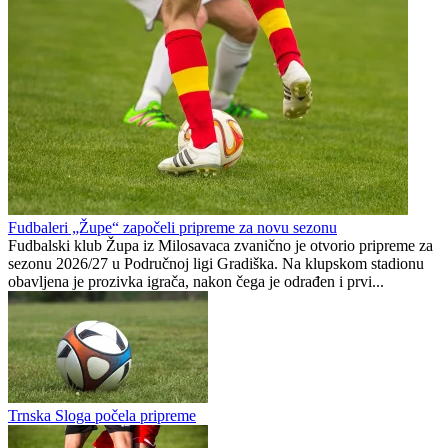
Mandiću kriv Vico i Borac za oštećenje travnjaka na Koševu
Vico Zeljković: Nova sezona donosi veća očekivanja i dodatni
iskorak za naš fudbal
Danijel Glišić
0
0