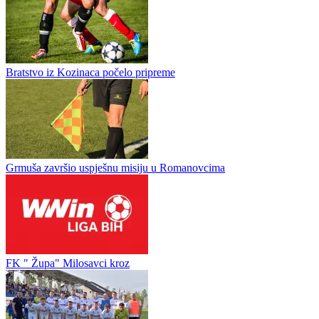
Fudbaleri „Župe“ započeli pripreme za novu sezonu
Fudbalski klub Župa iz Milosavaca zvanično je otvorio pripreme za
sezonu 2026/27 u Područnoj ligi Gradiška. Na klupskom stadionu
obavljena je prozivka igrača, nakon čega je odrađen i prvi...
Trnska Sloga počela pripreme
Bratstvo iz Kozinaca počelo pripreme