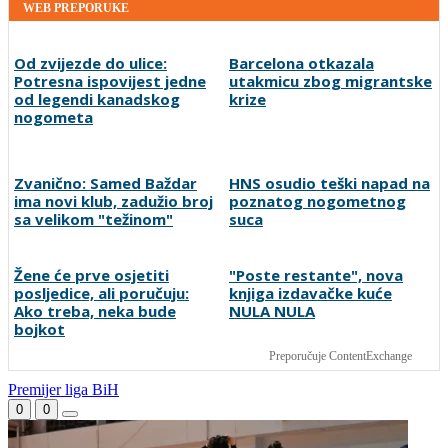
WEB PREPORUKE
Od zvijezde do ulice:
Barcelona otkazala
Potresna ispovijest jedne
utakmicu zbog migrantske
od legendi kanadskog
krize
nogometa
Zvanično: Samed Baždar
HNS osudio teški napad na
ima novi klub, zadužio broj
poznatog nogometnog
sa velikom "težinom"
suca