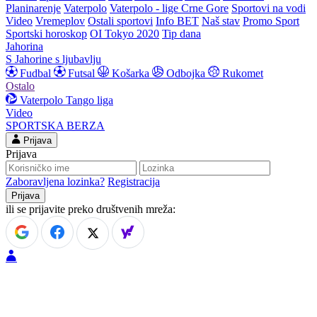
Planinarenje
Vaterpolo
Vaterpolo - lige Crne Gore
Sportovi na vodi
Video
Vremeplov
Ostali sportovi
Info BET
Naš stav
Promo Sport
Sportski horoskop
OI Tokyo 2020
Tip dana
Jahorina
S Jahorine s ljubavlju
Fudbal
Futsal
Košarka
Odbojka
Rukomet
Ostalo
Vaterpolo
Tango liga
Video
SPORTSKA BERZA
Prijava
Prijava
Zaboravljena lozinka?
Registracija
ili se prijavite preko društvenih mreža: