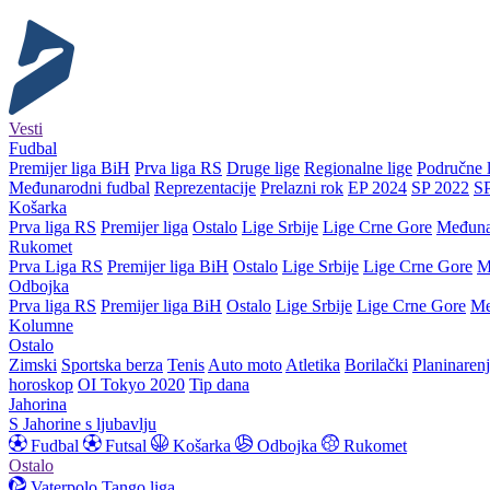
Vesti
Fudbal
Premijer liga BiH
Prva liga RS
Druge lige
Regionalne lige
Područne l
Međunarodni fudbal
Reprezentacije
Prelazni rok
EP 2024
SP 2022
S
Košarka
Prva liga RS
Premijer liga
Ostalo
Lige Srbije
Lige Crne Gore
Međuna
Rukomet
Prva Liga RS
Premijer liga BiH
Ostalo
Lige Srbije
Lige Crne Gore
M
Odbojka
Prva liga RS
Premijer liga BiH
Ostalo
Lige Srbije
Lige Crne Gore
Me
Kolumne
Ostalo
Zimski
Sportska berza
Tenis
Auto moto
Atletika
Borilački
Planinaren
horoskop
OI Tokyo 2020
Tip dana
Jahorina
S Jahorine s ljubavlju
Fudbal
Futsal
Košarka
Odbojka
Rukomet
Ostalo
Vaterpolo
Tango liga