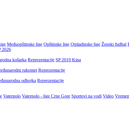
ige
Međuopštinske lige
Opštinske lige
Omladinske lige
Ženski fudbal
P 2026
rodna košarka
Reprezentacije
SP 2019 Kina
eđunarodni rukomet
Reprezentacije
đunarodna odbojka
Reprezentacije
je
Vaterpolo
Vaterpolo - lige Crne Gore
Sportovi na vodi
Video
Vremep