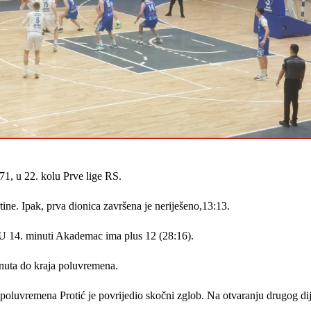
71, u 22. kolu Prve lige RS.
rtine. Ipak, prva dionica završena je neriješeno,13:13.
 U 14. minuti Akademac ima plus 12 (28:16).
nuta do kraja poluvremena.
luvremena Protić je povrijedio skočni zglob. Na otvaranju drugog dije