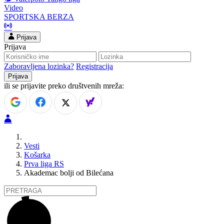
Video
SPORTSKA BERZA
Prijava
Prijava
Zaboravljena lozinka?
Registracija
ili se prijavite preko društvenih mreža:
Vesti
Košarka
Prva liga RS
Akademac bolji od Bilećana