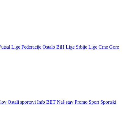
Futsal
Lige Federacije
Ostalo BiH
Lige Srbije
Lige Crne Gore
lov
Ostali sportovi
Info BET
Naš stav
Promo Sport
Sportski