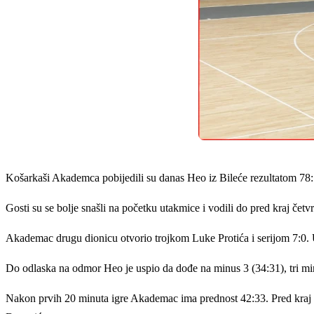
Košarkaši Akademca pobijedili su danas Heo iz Bileće rezultatom 78:
Gosti su se bolje snašli na početku utakmice i vodili do pred kraj četv
Akademac drugu dionicu otvorio trojkom Luke Protića i serijom 7:0.
Do odlaska na odmor Heo je uspio da dođe na minus 3 (34:31), tri mi
Nakon prvih 20 minuta igre Akademac ima prednost 42:33. Pred kraj po