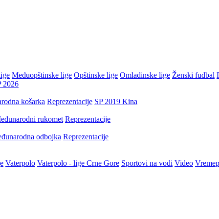
ige
Međuopštinske lige
Opštinske lige
Omladinske lige
Ženski fudbal
P 2026
rodna košarka
Reprezentacije
SP 2019 Kina
eđunarodni rukomet
Reprezentacije
đunarodna odbojka
Reprezentacije
je
Vaterpolo
Vaterpolo - lige Crne Gore
Sportovi na vodi
Video
Vremep