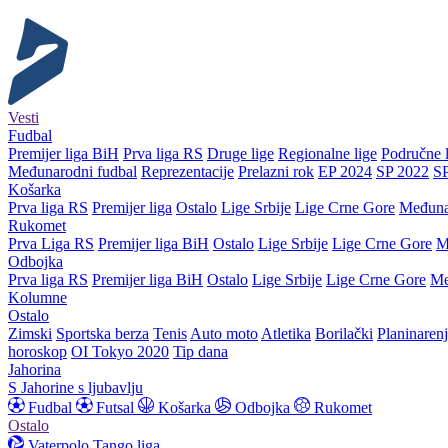
Vesti
Fudbal
Premijer liga BiH
Prva liga RS
Druge lige
Regionalne lige
Područne l
Međunarodni fudbal
Reprezentacije
Prelazni rok
EP 2024
SP 2022
S
Košarka
Prva liga RS
Premijer liga
Ostalo
Lige Srbije
Lige Crne Gore
Međuna
Rukomet
Prva Liga RS
Premijer liga BiH
Ostalo
Lige Srbije
Lige Crne Gore
M
Odbojka
Prva liga RS
Premijer liga BiH
Ostalo
Lige Srbije
Lige Crne Gore
Me
Kolumne
Ostalo
Zimski
Sportska berza
Tenis
Auto moto
Atletika
Borilački
Planinaren
horoskop
OI Tokyo 2020
Tip dana
Jahorina
S Jahorine s ljubavlju
Fudbal
Futsal
Košarka
Odbojka
Rukomet
Ostalo
Vaterpolo
Tango liga