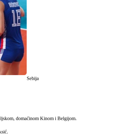
Sebija
a Poljskom, domaćinom Kinom i Belgijom.
ksić.