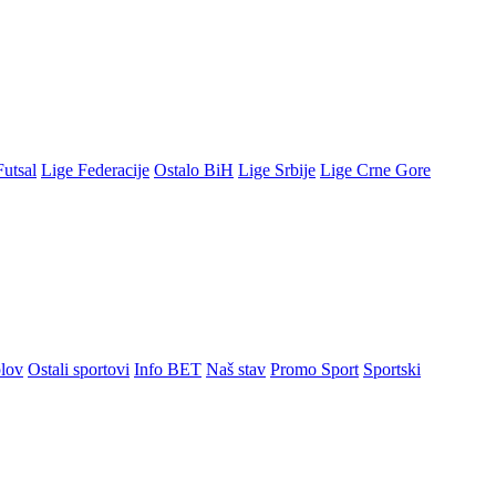
Futsal
Lige Federacije
Ostalo BiH
Lige Srbije
Lige Crne Gore
lov
Ostali sportovi
Info BET
Naš stav
Promo Sport
Sportski