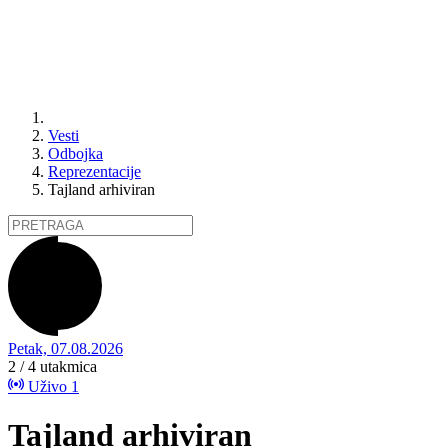
Vesti
Odbojka
Reprezentacije
Tajland arhiviran
Petak, 07.08.2026
2 / 4
utakmica
Uživo
1
Tajland arhiviran