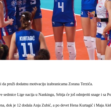
bi da pruži dodatnu motivaciju izabranicama Zorana Terzića.
 prve sedmice Lige nacija u Nankingu, Srbija će još odmjeriti snage i s
oena, dok je 12 dodala Anja Zubić, a po devet Hena Kurtagić i Maja Ale