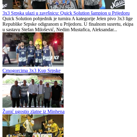
3x3 Srpska ulazi u završnicu: Quick Solution šampion u Prijedoru
Quick Solution pobjednik je turnira A kategorije Jelen pivo 3x3 lige
Republike Srpske odigranom u Prijedoru. U finalnom susretu, ekipa
u sastavu Stefan Milošević, Nedim Mustafica, Aleksandar...
Crnogorcima 3x3 Kup Srpske
Žunić ugostio zlatne iz Minhena