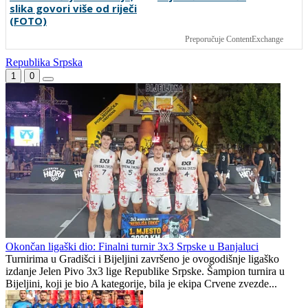
slika govori više od riječi
(FOTO)
Preporučuje ContentExchange
Republika Srpska
1
0
Okončan ligaški dio: Finalni turnir 3x3 Srpske u Banjaluci
Turnirima u Gradišci i Bijeljini završeno je ovogodišnje ligaško
izdanje Jelen Pivo 3x3 lige Republike Srpske. Šampion turnira u
Bijeljini, koji je bio A kategorije, bila je ekipa Crvene zvezde...