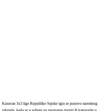
Karavan 3x3 lige Republike Srpske igra se ponovo narednog
vikenda, kada se u subotu na programu turniri B kategorije u