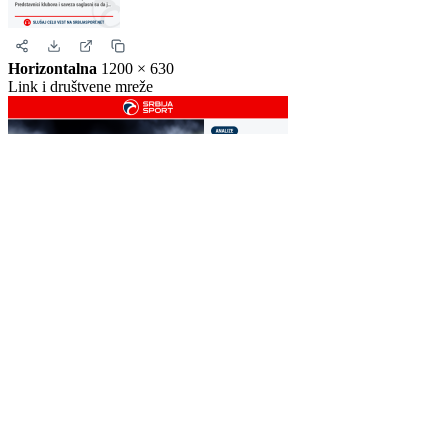
Horizontalna
1200 × 630
Link i društvene mreže
WEB PREPORUKE
Maresca otkrio kada se
Carrick vraća Rashforda u
Rodri vraća u Manchester,
prvi tim: Nova šansa nakon
City se još nada njegovom
18 mjeseci i dvije posudbe
ostanku