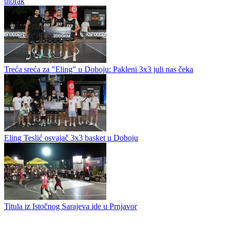
utorak
Treća sreća za "Eling" u Doboju: Pakleni 3x3 juli nas čeka
Eling Teslić osvajač 3x3 basket u Doboju
Titula iz Istočnog Sarajeva ide u Prnjavor