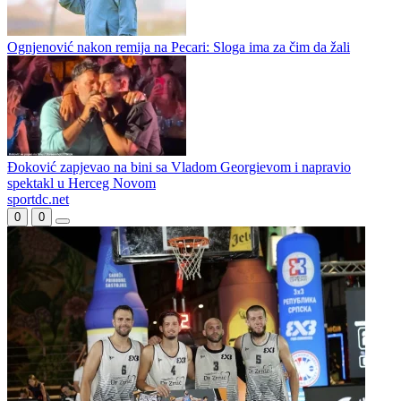
Ognjenović nakon remija na Pecari: Sloga ima za čim da žali
Đoković zapjevao na bini sa Vladom Georgievom i napravio
spektakl u Herceg Novom
sportdc.net
0
0