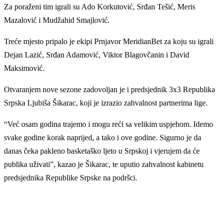
Za poraženi tim igrali su Ado Korkutović, Srđan Tešić, Meris
Mazalović i Mudžahid Smajlović.
Treće mjesto pripalo je ekipi Prnjavor MeridianBet za koju su igrali
Dejan Lazić, Srđan Adamović, Viktor Blagovčanin i David
Maksimović.
Otvaranjem nove sezone zadovoljan je i predsjednik 3x3 Republika
Srpska Ljubiša Šikarac, koji je izrazio zahvalnost partnerima lige.
“Već osam godina trajemo i mogu reći sa velikim uspjehom. Idemo
svake godine korak naprijed, a tako i ove godine. Sigurno je da
danas čeka pakleno basketaško ljeto u Srpskoj i vjerujem da će
publika uživati”, kazao je Šikarac, te uputio zahvalnost kabinetu
predsjednika Republike Srpske na podršci.