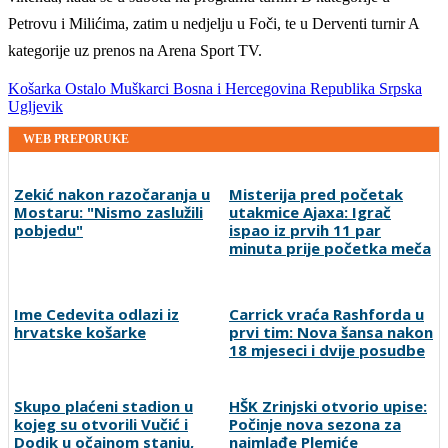
Petrovu i Milićima, zatim u nedjelju u Foči, te u Derventi turnir A
kategorije uz prenos na Arena Sport TV.
Košarka
Ostalo
Muškarci
Bosna i Hercegovina
Republika Srpska
Ugljevik
WEB PREPORUKE
Zekić nakon razočaranja u
Misterija pred početak
Mostaru: "Nismo zaslužili
utakmice Ajaxa: Igrač
pobjedu"
ispao iz prvih 11 par
minuta prije početka meča
Ime Cedevita odlazi iz
Carrick vraća Rashforda u
hrvatske košarke
prvi tim: Nova šansa nakon
18 mjeseci i dvije posudbe
Skupo plaćeni stadion u
HŠK Zrinjski otvorio upise:
kojeg su otvorili Vučić i
Počinje nova sezona za
Dodik u očajnom stanju,
najmlađe Plemiće