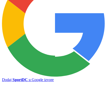
Dodaj
SportDC
u Google izvore