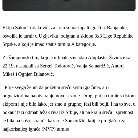
Ekipa Salon Torlaković, za koju su nastupali igrači iz Banjaluke,
osvojila je turnir u Ugljeviku, odigran u sklopu 3x3 Lige Republike
Srpske, a koji je imao status turnira A kategorije.
Za šampionski tim, koji je u finalu savladao Aluplastik Živinice sa
22:19, nastupali su Sergej Todorović, Vanja Samardžić, Andrej
Mikeš i Ognjen Bilanović.
“Prije svega želim da poželim sreću svim igračima, ali i
orgnaiztorima na otvaranju nove sezone. Drugi put na turnir sa istom
ekipom i nije bilo lako, jer smo u grupnoj fazi bili bolji. I na to sve, u
nokaut fazi odmah težak rival iz Srbije, ali na kraju sreća i spretnost
je bila na našoj strain”, kazao je Samardžić, koij je proglašen za
najkorisnijeg igrača (MVP) turnira.