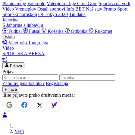
Planinarenje
Vaterpolo
Vaterpolo - lige Crne Gore
Sportovi na vodi
Video
Vremeplov
Ostali sportovi
Info BET
Naš stav
Promo Sport
Sportski horoskop
OI Tokyo 2020
Tip dana
Jahorina
S Jahorine s ljubavlju
Fudbal
Futsal
Košarka
Odbojka
Rukomet
Ostalo
Vaterpolo
Tango liga
Video
SPORTSKA BERZA
Prijava
Prijava
Zaboravljena lozinka?
Registracija
ili se prijavite preko društvenih mreža:
Vesti