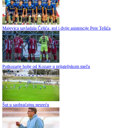
Majevica savladala Čelića, gol i dvije asistencije Pere Tešića
Potkozarje bolje od Kozare u prijateljskom meču
Šut u saobraćajnu nesreću