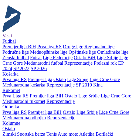
Vesti
Fudbal
Premijer liga BiH
Prva liga RS
Druge lige
Regionalne lige
Područne lige
Međuopštinske lige
Opštinske lige
Omladinske lige
Ženski fudbal
Futsal
Lige Federacije
Ostalo BiH
Lige Srbije
Lige
Crne Gore
Međunarodni fudbal
Reprezentacije
Prelazni rok
EP
2024
SP 2022
SP 2026
Košarka
Prva liga RS
Premijer liga
Ostalo
Lige Srbije
Lige Crne Gore
Međunarodna košarka
Reprezentacije
SP 2019 Kina
Rukomet
Prva Liga RS
Premijer liga BiH
Ostalo
Lige Srbije
Lige Crne Gore
Međunarodni rukomet
Reprezentacije
Odbojka
Prva liga RS
Premijer liga BiH
Ostalo
Lige Srbije
Lige Crne Gore
Međunarodna odbojka
Reprezentacije
Kolumne
Ostalo
Zimski
Sportska berza
Tenis
Auto moto
Atletika
Borilački