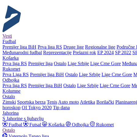
Vesti
Fudbal
Premijer liga BiH
Prva liga RS
Druge lige
Regionalne lige
Područne l
Međunarodni fudbal
Reprezentacije
Prelazni rok
EP 2024
SP 2022
S
Košarka
Prva liga RS
Premijer liga
Ostalo
Lige Srbije
Lige Crne Gore
Međuna
Rukomet
Prva Liga RS
Premijer liga BiH
Ostalo
Lige Srbije
Lige Crne Gore
M
Odbojka
Prva liga RS
Premijer liga BiH
Ostalo
Lige Srbije
Lige Crne Gore
Me
Kolumne
Ostalo
Zimski
Sportska berza
Tenis
Auto moto
Atletika
Borilački
Planinaren
horoskop
OI Tokyo 2020
Tip dana
Jahorina
S Jahorine s ljubavlju
Fudbal
Futsal
Košarka
Odbojka
Rukomet
Ostalo
Vaterpolo
Tango liga