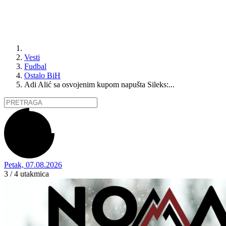
Vesti
Fudbal
Ostalo BiH
Adi Alić sa osvojenim kupom napušta Sileks:...
Petak, 07.08.2026
3 / 4
utakmica