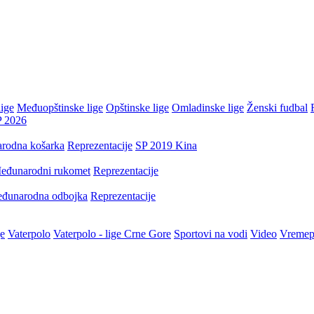
ige
Međuopštinske lige
Opštinske lige
Omladinske lige
Ženski fudbal
P 2026
rodna košarka
Reprezentacije
SP 2019 Kina
eđunarodni rukomet
Reprezentacije
đunarodna odbojka
Reprezentacije
je
Vaterpolo
Vaterpolo - lige Crne Gore
Sportovi na vodi
Video
Vremep