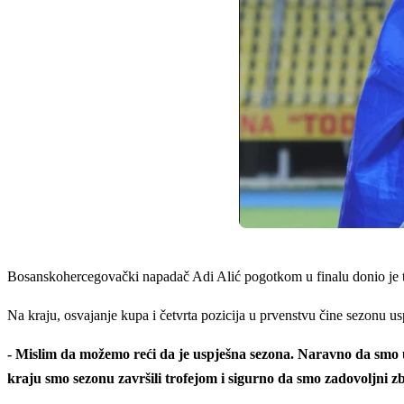
Bosanskohercegovački napadač Adi Alić pogotkom u finalu donio je tr
Na kraju, osvajanje kupa i četvrta pozicija u prvenstvu čine sezonu u
- Mislim da možemo reći da je uspješna sezona. Naravno da smo u p
kraju smo sezonu završili trofejom i sigurno da smo zadovoljni z