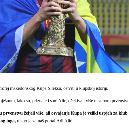
ofej makedonskog Kupa Sileksu, četvrti u klupskoj istoriji.
spješnom, iako su, priznaje i sam Alić, očekivali više u samom prvenst
rvenstvu željeli više, ali osvajanje Kupa je veliki uspjeh za klub 
bog toga,
rekao je za naš portal Adi Alić.