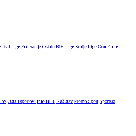
Futsal
Lige Federacije
Ostalo BiH
Lige Srbije
Lige Crne Gore
lov
Ostali sportovi
Info BET
Naš stav
Promo Sport
Sportski