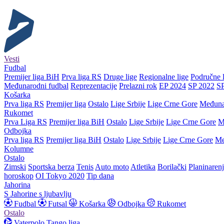
Vesti
Fudbal
Premijer liga BiH
Prva liga RS
Druge lige
Regionalne lige
Područne l
Međunarodni fudbal
Reprezentacije
Prelazni rok
EP 2024
SP 2022
S
Košarka
Prva liga RS
Premijer liga
Ostalo
Lige Srbije
Lige Crne Gore
Međuna
Rukomet
Prva Liga RS
Premijer liga BiH
Ostalo
Lige Srbije
Lige Crne Gore
M
Odbojka
Prva liga RS
Premijer liga BiH
Ostalo
Lige Srbije
Lige Crne Gore
Me
Kolumne
Ostalo
Zimski
Sportska berza
Tenis
Auto moto
Atletika
Borilački
Planinaren
horoskop
OI Tokyo 2020
Tip dana
Jahorina
S Jahorine s ljubavlju
Fudbal
Futsal
Košarka
Odbojka
Rukomet
Ostalo
Vaterpolo
Tango liga