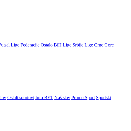
Futsal
Lige Federacije
Ostalo BiH
Lige Srbije
Lige Crne Gore
lov
Ostali sportovi
Info BET
Naš stav
Promo Sport
Sportski