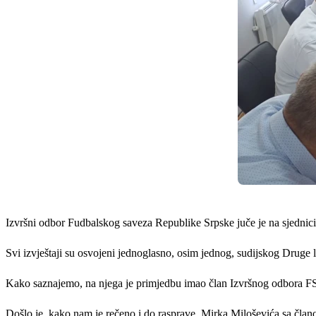
Izvršni odbor Fudbalskog saveza Republike Srpske juče je na sjednic
Svi izvještaji su osvojeni jednoglasno, osim jednog, sudijskog Druge 
Kako saznajemo, na njega je primjedbu imao član Izvršnog odbora FS
Došlo je, kako nam je rečeno i do rasprave, Mirka Miloševića sa čl