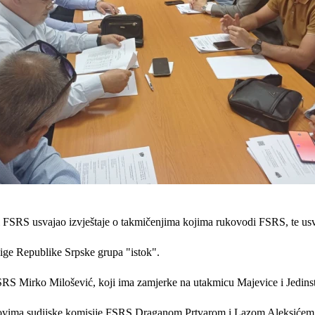
i FSRS usvajao izvještaje o takmičenjima kojima rukovodi FSRS, te us
lige Republike Srpske grupa "istok".
RS Mirko Milošević, koji ima zamjerke na utakmicu Majevice i Jedins
anovima sudijske komisije FSRS Draganom Prtvarom i Lazom Aleksićem, 