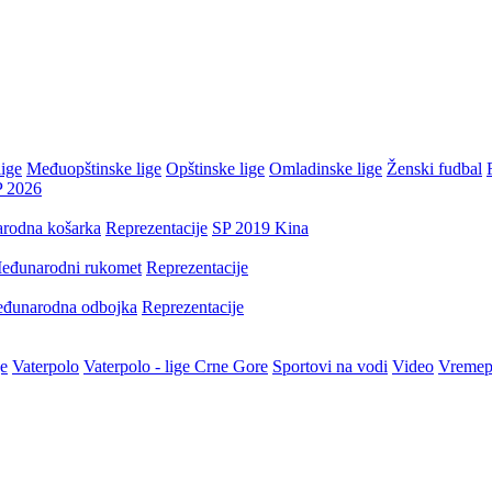
ige
Međuopštinske lige
Opštinske lige
Omladinske lige
Ženski fudbal
P 2026
rodna košarka
Reprezentacije
SP 2019 Kina
eđunarodni rukomet
Reprezentacije
đunarodna odbojka
Reprezentacije
je
Vaterpolo
Vaterpolo - lige Crne Gore
Sportovi na vodi
Video
Vremep