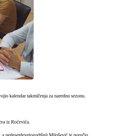
vojio kalendar takmičenja za narednu sezonu.
tva iz Roćevića.
a pedesetdevetogodišnji Milošević je poručio