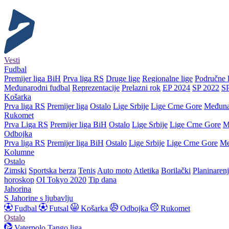
Vesti
Fudbal
Premijer liga BiH
Prva liga RS
Druge lige
Regionalne lige
Područne l
Međunarodni fudbal
Reprezentacije
Prelazni rok
EP 2024
SP 2022
S
Košarka
Prva liga RS
Premijer liga
Ostalo
Lige Srbije
Lige Crne Gore
Međuna
Rukomet
Prva Liga RS
Premijer liga BiH
Ostalo
Lige Srbije
Lige Crne Gore
M
Odbojka
Prva liga RS
Premijer liga BiH
Ostalo
Lige Srbije
Lige Crne Gore
Me
Kolumne
Ostalo
Zimski
Sportska berza
Tenis
Auto moto
Atletika
Borilački
Planinaren
horoskop
OI Tokyo 2020
Tip dana
Jahorina
S Jahorine s ljubavlju
Fudbal
Futsal
Košarka
Odbojka
Rukomet
Ostalo
Vaterpolo
Tango liga