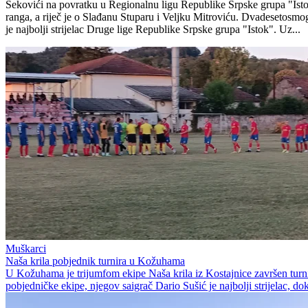
Šekovići na povratku u Regionalnu ligu Republike Srpske grupa "Istok
ranga, a riječ je o Slađanu Stuparu i Veljku Mitroviću. Dvadesetosmog
je najbolji strijelac Druge lige Republike Srpske grupa "Istok". Uz...
Muškarci
Naša krila pobjednik turnira u Kožuhama
U Kožuhama je trijumfom ekipe Naša krila iz Kostajnice završen turni
pobjedničke ekipe, njegov saigrač Dario Sušić je najbolji strijelac, dok