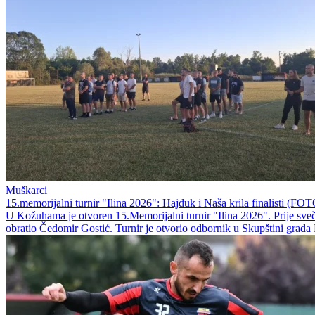
Muškarci
15.memorijalni turnir "Ilina 2026": Hajduk i Naša krila finalisti (FO
U Kožuhama je otvoren 15.Memorijalni turnir "Ilina 2026". Prije sveč
obratio Čedomir Gostić. Turnir je otvorio odbornik u Skupštini grada