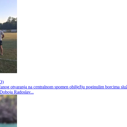
TO)
anog otvaranja na centralnom spomen obilježju poginulim borcima služen
 Doboja Radoslav...