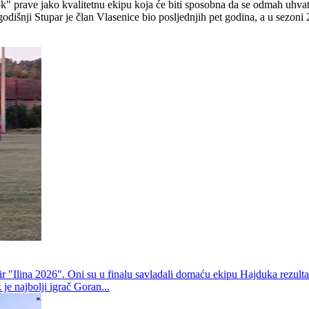
" prave jako kvalitetnu ekipu koja će biti sposobna da se odmah uhvati 
odišnji Stupar je član Vlasenice bio posljednjih pet godina, a u sezoni
r "Ilina 2026". Oni su u finalu savladali domaću ekipu Hajduka rezulta
 je najbolji igrač Goran...