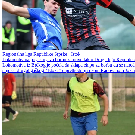
Regionalna liga Republike Srpske - Istok
Lokomotivina pojačanja za borbu za povratak u Drugu ligu Republik
Lokomotiva iz Brčkog je počela da sklapa ekipu za borbu da se naredn
srijelca drugoligaškog "Istoka" u prethodnoj sezoni Radovanom Jokan