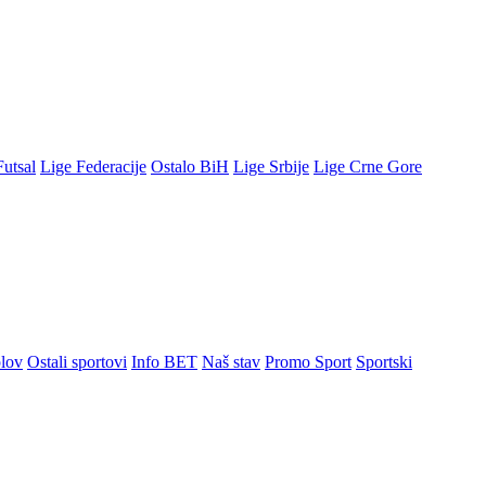
Futsal
Lige Federacije
Ostalo BiH
Lige Srbije
Lige Crne Gore
lov
Ostali sportovi
Info BET
Naš stav
Promo Sport
Sportski