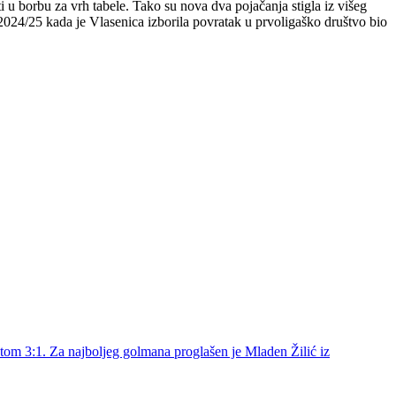
u borbu za vrh tabele. Tako su nova dva pojačanja stigla iz višeg
 2024/25 kada je Vlasenica izborila povratak u prvoligaško društvo bio
tom 3:1. Za najboljeg golmana proglašen je Mladen Žilić iz