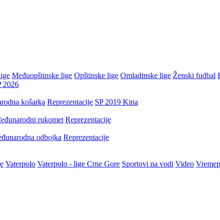
ige
Međuopštinske lige
Opštinske lige
Omladinske lige
Ženski fudbal
P 2026
rodna košarka
Reprezentacije
SP 2019 Kina
eđunarodni rukomet
Reprezentacije
đunarodna odbojka
Reprezentacije
je
Vaterpolo
Vaterpolo - lige Crne Gore
Sportovi na vodi
Video
Vremep