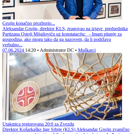
Grujin konačno prozborio...
Aleksandar Grujin, direktor KLS, reagovao na izjave predsednika
Partizana Ostoji Mijailoviću uz konstataciju: - Imam pitanje za
gospodina, ako mogu tako da ga nazovem, da li podržava
verbalno...
07.06.2024
14:20
•
Administrator DC
•
Muškarci
Utakmica regisrovana 20:0 za Zvezdu
Direktor Košarkaške lige Srbije (KLS) Aleksandar Grujin zvanično