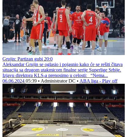
Grujin: Partizan gubi 20:0
Aleksandar Grujin se oglasio i pojasnio kako će se rešiti čitava
situacija sa drugom utakmicom finalne serije Superlige Srbije.
Izjavu direktora KLS-a prenosimo u celosti: “Nema...
06.06.2024
05:39
•
Administrator DC
•
ABA liga - Play off