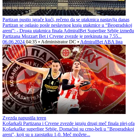
Partizan pustio igrače kući, rečeno da se utakmica nastavlja danas
Partizan se oglasio posle neslavnog kraja utakmice u “Beogradskoj
areni”: - Druga utakmica finala AdmiralBet Superlige Srbije između
Partizana Mozzart Bet i Crvene zvezde je prekinuta na 7.55...
06.06.2024
04:35
•
Administrator DC
•
AdmiralBet ABA liga
Zvezda napustila teren
Košarkaši Partizana i Crvene zvezde igraju drugi meč finala plej-ofa
Košarkaške superlige Srbije. Domaćini su crno-beli u "Beogradskoj
areni", koji su u zaostatku 1-0. Meč možete...