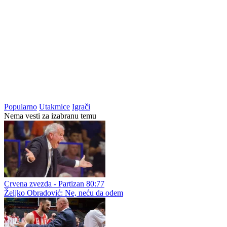
Popularno
Utakmice
Igrači
Nema vesti za izabranu temu
Crvena zvezda - Partizan 80:77
Željko Obradović: Ne, neću da odem