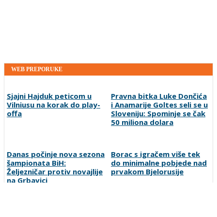
WEB PREPORUKE
Sjajni Hajduk peticom u
Pravna bitka Luke Dončića
Vilniusu na korak do play-
i Anamarije Goltes seli se u
offa
Sloveniju: Spominje se čak
50 miliona dolara