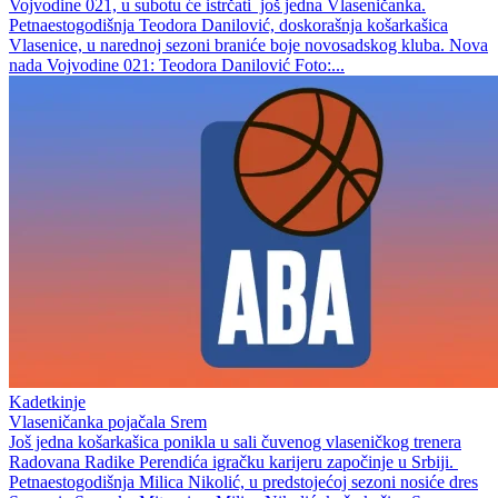
Vojvodine 021, u subotu će istrčati još jedna Vlaseničanka.
Petnaestogodišnja Teodora Danilović, doskorašnja košarkašica
Vlasenice, u narednoj sezoni braniće boje novosadskog kluba. Nova
nada Vojvodine 021: Teodora Danilović Foto:...
Kadetkinje
Vlaseničanka pojačala Srem
Još jedna košarkašica ponikla u sali čuvenog vlaseničkog trenera
Radovana Radike Perendića igračku karijeru započinje u Srbiji.
Petnaestogodišnja Milica Nikolić, u predstojećoj sezoni nosiće dres