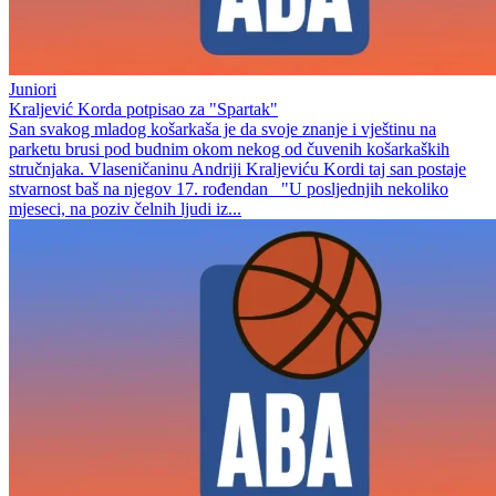
Juniori
Kraljević Korda potpisao za "Spartak"
San svakog mladog košarkaša je da svoje znanje i vještinu na
parketu brusi pod budnim okom nekog od čuvenih košarkaških
stručnjaka. Vlaseničaninu Andriji Kraljeviću Kordi taj san postaje
stvarnost baš na njegov 17. rođendan "U posljednjih nekoliko
mjeseci, na poziv čelnih ljudi iz...