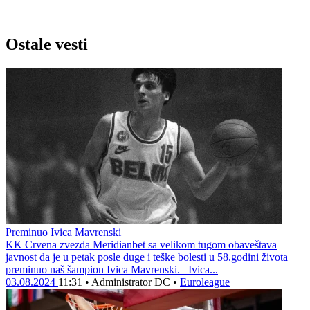
Ostale vesti
Preminuo Ivica Mavrenski
KK Crvena zvezda Meridianbet sa velikom tugom obaveštava
javnost da je u petak posle duge i teške bolesti u 58.godini života
preminuo naš šampion Ivica Mavrenski. Ivica...
03.08.2024
11:31
•
Administrator DC
•
Euroleague