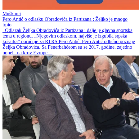
Muškarci
Pero Antić o odlasku Obradovića iz Partizana : Željko je mnogo
trpio
Odlazak Željka Obradovića iz Partizana i dalje je glavna sportska
tema u regionu. „Njegovim odlaskom, najviše je izgubila srpska
košarka“ poručuje za RTRS Pero Antić. Pero Antić odlično poznaje
Željka Obradovića. Sa Fenerbahčeom su se 2017. godine, zajedno
popeli na krov Evrope....