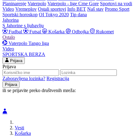
Planinarenje
Vaterpolo
Vaterpolo - lige Crne Gore
Sportovi na vodi
Video
Vremeplov
Ostali sportovi
Info BET
Naš stav
Promo Sport
Sportski horoskop
OI Tokyo 2020
Tip dana
Jahorina
S Jahorine s ljubavlju
Fudbal
Futsal
Košarka
Odbojka
Rukomet
Ostalo
Vaterpolo
Tango liga
Video
SPORTSKA BERZA
Prijava
Prijava
Zaboravljena lozinka?
Registracija
ili se prijavite preko društvenih mreža:
Vesti
Košarka