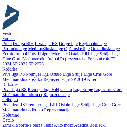
Vesti
Fudbal
Premijer liga BiH
Prva liga RS
Druge lige
Regionalne lige
Područne lige
Međuopštinske lige
Opštinske lige
Omladinske lige
Ženski fudbal
Futsal
Lige Federacije
Ostalo BiH
Lige Srbije
Lige
Crne Gore
Međunarodni fudbal
Reprezentacije
Prelazni rok
EP
2024
SP 2022
SP 2026
Košarka
Prva liga RS
Premijer liga
Ostalo
Lige Srbije
Lige Crne Gore
Međunarodna košarka
Reprezentacije
SP 2019 Kina
Rukomet
Prva Liga RS
Premijer liga BiH
Ostalo
Lige Srbije
Lige Crne Gore
Međunarodni rukomet
Reprezentacije
Odbojka
Prva liga RS
Premijer liga BiH
Ostalo
Lige Srbije
Lige Crne Gore
Međunarodna odbojka
Reprezentacije
Kolumne
Ostalo
Zimski
Sportska berza
Tenis
Auto moto
Atletika
Borilački