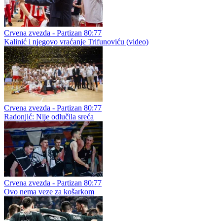
Crvena zvezda - Partizan 80:77
Kalinić i njegovo vraćanje Trifunoviću (video)
Crvena zvezda - Partizan 80:77
Radonjić: Nije odlučila sreća
Crvena zvezda - Partizan 80:77
Ovo nema veze za košarkom