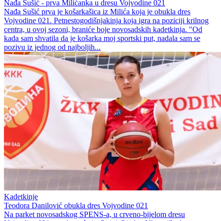
Nađa Sušić - prva Milićanka u dresu Vojvodine 021
Nađa Sušić prva je košarkašica iz Milića koja je obukla dres
Vojvodine 021. Petnestogodišnjakinja koja igra na poziciji krilnog
centra, u ovoj sezoni, braniće boje novosadskih kadetkinja. "Od
kada sam shvatila da je košarka moj sportski put, nadala sam se
pozivu iz jednog od najboljih...
Kadetkinje
Teodora Danilović obukla dres Vojvodine 021
Na parket novosadskog SPENS-a, u crveno-bijelom dresu