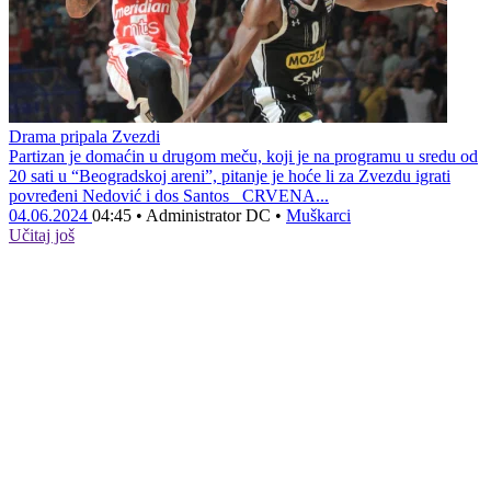
Drama pripala Zvezdi
Partizan je domaćin u drugom meču, koji je na programu u sredu od
20 sati u “Beogradskoj areni”, pitanje je hoće li za Zvezdu igrati
povređeni Nedović i dos Santos CRVENA...
04.06.2024
04:45
•
Administrator DC
•
Muškarci
Učitaj još