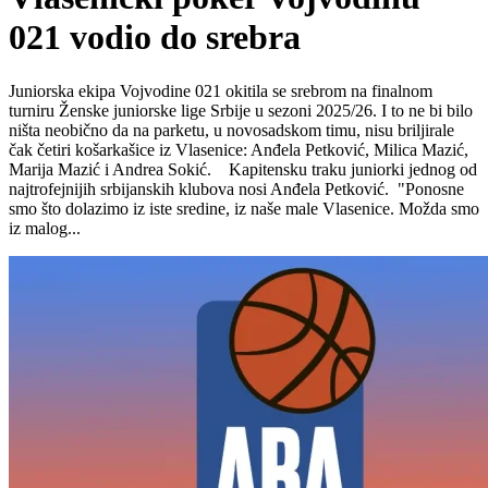
021 vodio do srebra
Juniorska ekipa Vojvodine 021 okitila se srebrom na finalnom
turniru Ženske juniorske lige Srbije u sezoni 2025/26. I to ne bi bilo
ništa neobično da na parketu, u novosadskom timu, nisu briljirale
čak četiri košarkašice iz Vlasenice: Anđela Petković, Milica Mazić,
Marija Mazić i Andrea Sokić. Kapitensku traku juniorki jednog od
najtrofejnijih srbijanskih klubova nosi Anđela Petković. "Ponosne
smo što dolazimo iz iste sredine, iz naše male Vlasenice. Možda smo
iz malog...