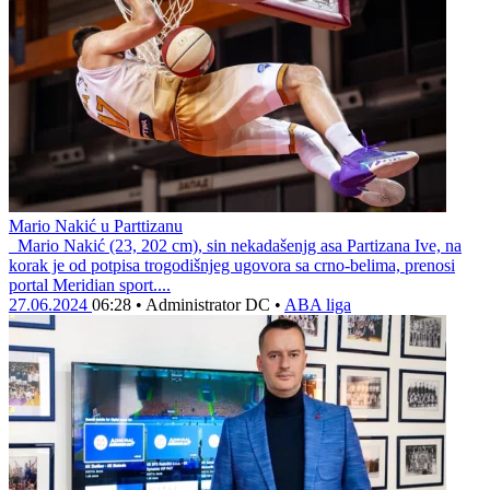
Mario Nakić u Parttizanu
Mario Nakić (23, 202 cm), sin nekadašenjg asa Partizana Ive, na
korak je od potpisa trogodišnjeg ugovora sa crno-belima, prenosi
portal Meridian sport....
27.06.2024
06:28
•
Administrator DC
•
ABA liga