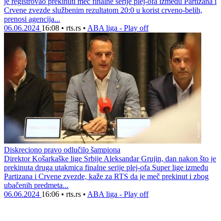
je registrovao prekinuti meč finalne serije plej-ofa između Partizana i
Crvene zvezde službenim rezultatom 20:0 u korist crveno-belih,
prenosi agencija...
06.06.2024
16:08
•
rts.rs
•
ABA liga - Play off
Diskreciono pravo odlučilo šampiona
Direktor Košarkaške lige Srbije Aleksandar Grujin, dan nakon što je
prekinuta druga utakmica finalne serije plej-ofa Super lige između
Partizana i Crvene zvezde, kaže za RTS da je meč prekinut i zbog
ubačenih predmeta...
06.06.2024
16:06
•
rts.rs
•
ABA liga - Play off