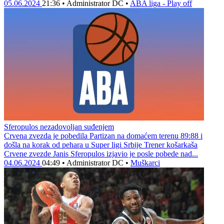
05.06.2024
21:36
•
Administrator DC
•
ABA liga - Play off
Sferopulos nezadovoljan suđenjem
Crvena zvezda je pobedila Partizan na domaćem terenu 89:88 i
došla na korak od pehara u Super ligi Srbije Trener košarkaša
Crvene zvezde Janis Sferopulos izjavio je posle pobede nad...
04.06.2024
04:49
•
Administrator DC
•
Muškarci