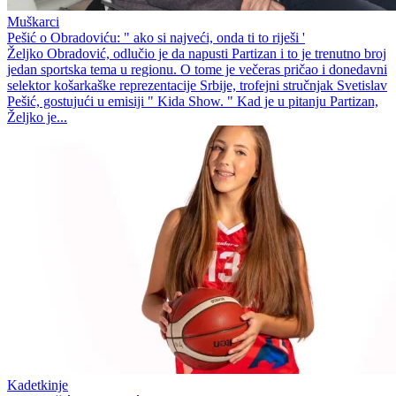
Muškarci
Pešić o Obradoviću: " ako si najveći, onda ti to riješi '
Željko Obradović, odlučio je da napusti Partizan i to je trenutno broj
jedan sportska tema u regionu. O tome je večeras pričao i donedavni
selektor košarkaške reprezentacije Srbije, trofejni stručnjak Svetislav
Pešić, gostujući u emisiji " Kida Show. " Kad je u pitanju Partizan,
Željko je...
Kadetkinje