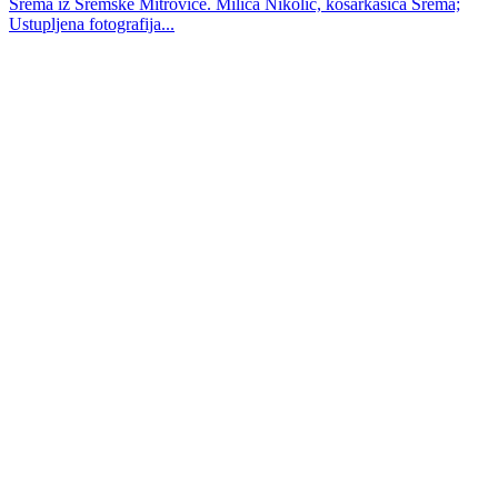
Srema iz Sremske Mitrovice. Milica Nikolić, košarkašica Srema;
Ustupljena fotografija...