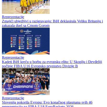
Reprezentacije
Zmajići ubjedljivi u razigravanju: BiH deklasirala Veliku Britaniju i
zakazala duel sa Crnom Gorom
Reprezentacije
Kadeti BiH kreću u borbu za evropsku elitu: U Skoplju i Đevđeliji
počinje FIBA U16 Evropsko prvenstvo Divizije B
Reprezentacije
Slovenija pokorila Evropu: Evo konačnog plasmana svih 46
reprezentacija na FIBA U18 EuroBasketu 2026