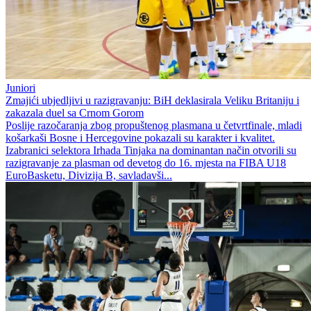
Juniori
Zmajići ubjedljivi u razigravanju: BiH deklasirala Veliku Britaniju i
zakazala duel sa Crnom Gorom
Poslije razočaranja zbog propuštenog plasmana u četvrtfinale, mladi
košarkaši Bosne i Hercegovine pokazali su karakter i kvalitet.
Izabranici selektora Irhada Tinjaka na dominantan način otvorili su
razigravanje za plasman od devetog do 16. mjesta na FIBA U18
EuroBasketu, Divizija B, savladavši...