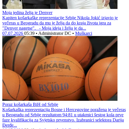
Moja jedina želja je Denver
Kapiten košarkaške reprezentacije Srbije Nikola Jokić izjavio je
večeras u Beogradu da mu je želja da do kraja života igra za
"Denver nagetse". - Moja ideja i želja je da...
07.07.2026
05:39
•
Administrator DC
•
Muškarci
Poraz košarkaša BiH od Srbije
Košarkaška reprezentacija Bosne i Hercegovine poražena je večeras
u Beogradu od Srbije rezultatom 94:81 u utakmici šestog kola prve
faze kvalifikacija za Svjetsko prvenstvo. Izabranici selektora Darija
Đerđe...