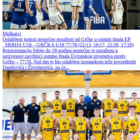
Muškarci
Oslabljeni juniori nesrećno poraženi od Grčke u osmini finala EP
SRBIJA U18 – GRČKA U18 77:78 (22:13, 16:17, 22:28, 17:20)
Reprezentacija Srbije do 18 godina nesrećno je poražena u
neizvesnoj završnici osmine finala Evropskog prvenstva protiv
Grčke – 77:78. Naš tim je bio oslabljen izostankom teže povređenih
Danilovića i Živojinovića, pa će...