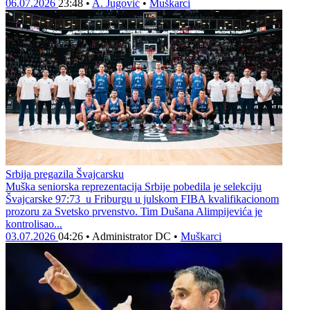
06.07.2026
23:48
•
A. Jugović
•
Muškarci
Srbija pregazila Švajcarsku
Muška seniorska reprezentacija Srbije pobedila je selekciju
Švajcarske 97:73 u Friburgu u julskom FIBA kvalifikacionom
prozoru za Svetsko prvenstvo. Tim Dušana Alimpijevića je
kontrolisao...
03.07.2026
04:26
•
Administrator DC
•
Muškarci