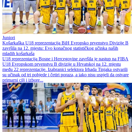
Juniori
Košarkaška U18 reprezentacija BiH Evropsko prvenstvo Divizije B
završila na 12. mjestu: Evo konačnog statističkog učinka naših
mladih košarkaša
U18 reprezentacija Bosne i Hercegovine završila je nastup na FIBA
U18 Evropskom prvenstvu B divizije u Hrvatskoj na 12. mjestu
među 22 reprezentacije. Izabranici selektora Irhada Tinjaka ostvarili
su učinak od tri pobjede i četiri poraza, a iako nisu uspjeli da ostvare
primarni cilj i izbore...