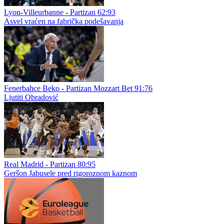
Lyon-Villeurbanne - Partizan 62:93
Asvel vraćen na fabrička podešavanja
Fenerbahce Beko - Partizan Mozzart Bet 91:76
Ljutiti Obradović
Real Madrid - Partizan 80:95
Geršon Jabusele pred rigoroznom kaznom