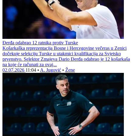
Đerđa odabrao 12 ratnika protiv Turske
Košarkaška reprezentacija Bosne i Hercegovine večeras u Zenici
dočekuje selekciju Turske u utakmici kvalifikacija za Svjetsko
prvenstvo. Selektor Zmajeva Dario Đerđa odabrao je 12 košarkaša
na koje će računati za ovaj...
02.07.2026
11:04
•
A. Jugović
•
Žene