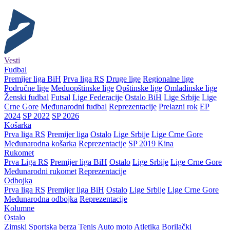
Vesti
Fudbal
Premijer liga BiH
Prva liga RS
Druge lige
Regionalne lige
Područne lige
Međuopštinske lige
Opštinske lige
Omladinske lige
Ženski fudbal
Futsal
Lige Federacije
Ostalo BiH
Lige Srbije
Lige
Crne Gore
Međunarodni fudbal
Reprezentacije
Prelazni rok
EP
2024
SP 2022
SP 2026
Košarka
Prva liga RS
Premijer liga
Ostalo
Lige Srbije
Lige Crne Gore
Međunarodna košarka
Reprezentacije
SP 2019 Kina
Rukomet
Prva Liga RS
Premijer liga BiH
Ostalo
Lige Srbije
Lige Crne Gore
Međunarodni rukomet
Reprezentacije
Odbojka
Prva liga RS
Premijer liga BiH
Ostalo
Lige Srbije
Lige Crne Gore
Međunarodna odbojka
Reprezentacije
Kolumne
Ostalo
Zimski
Sportska berza
Tenis
Auto moto
Atletika
Borilački