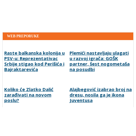
WEB PREPORUKE
Raste balkanska kolonija u
Plemići nastavljaju ulagati
PSV-u: Reprezentativac
u razvoj igrača: GOŠK
Srbije stigao kod Perišića i
partner, šest nogometaša
Bajraktarevića
na posudbi