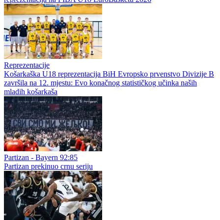
Reprezentacije
Košarkaška U18 reprezentacija BiH Evropsko prvenstvo Divizije B
završila na 12. mjestu: Evo konačnog statističkog učinka naših
mladih košarkaša
Partizan - Bayern 92:85
Partizan prekinuo crnu seriju