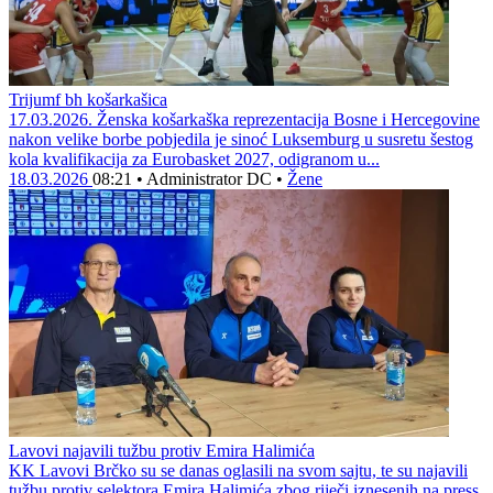
Trijumf bh košarkašica
17.03.2026. Ženska košarkaška reprezentacija Bosne i Hercegovine
nakon velike borbe pobjedila je sinoć Luksemburg u susretu šestog
kola kvalifikacija za Eurobasket 2027, odigranom u...
18.03.2026
08:21
•
Administrator DC
•
Žene
Lavovi najavili tužbu protiv Emira Halimića
KK Lavovi Brčko su se danas oglasili na svom sajtu, te su najavili
tužbu protiv selektora Emira Halimića zbog riječi iznesenih na press