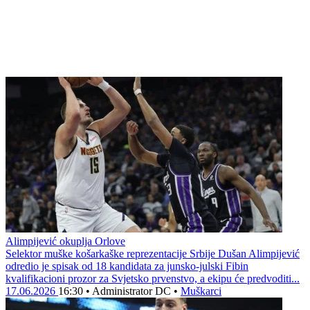
Alimpijević okuplja Orlove
Selektor muške košarkaške reprezentacije Srbije Dušan Alimpijević
odredio je spisak od 18 kandidata za junsko-julski Fibin
kvalifikacioni prozor za Svjetsko prvenstvo, a ekipu će predvoditi...
17.06.2026
16:30
•
Administrator DC
•
Muškarci