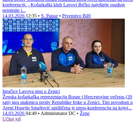
konferenciji. - Košarkaški klub Lavovi Brčko najoštrije osuđuje
neistinite i...
14.03.2026
12:35
•
S. Papaz
•
Prvenstvo BiH
Igračice Lavova nisu u Zenici
Ženska košarkaška reprezentacija Bosne i Hercegovine večeras (20
sati) igra utakmicu protiv Republike Irske u Zenici. Tim povodom u
Areni Husejin Smajlović upriličena je press-konferencija na kojoj...
14.03.2026
04:49
•
Administrator DC
•
Žene
Učitaj još