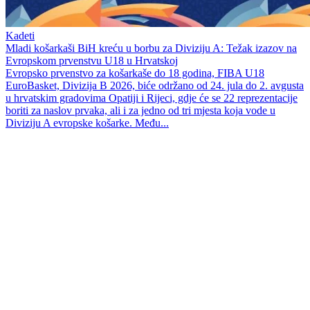
Kadeti
Mladi košarkaši BiH kreću u borbu za Diviziju A: Težak izazov na
Evropskom prvenstvu U18 u Hrvatskoj
Evropsko prvenstvo za košarkaše do 18 godina, FIBA U18
EuroBasket, Divizija B 2026, biće održano od 24. jula do 2. avgusta
u hrvatskim gradovima Opatiji i Rijeci, gdje će se 22 reprezentacije
boriti za naslov prvaka, ali i za jedno od tri mjesta koja vode u
Diviziju A evropske košarke. Među...