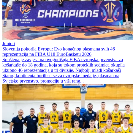
Juniori
Slovenija pokorila Evropu: Evo konačnog plasmana svih 46
reprezentacija na FIBA U18 EuroBasketu 2026
Spuštena je zavjesa na ovogodišnja FIBA evropska prvenstva za
košarkaše do 18 godina, koja su tokom proteklih sedmica okupila
ukupno 46 reprezentacija u tri divizije. Najbolji mladi košarkaši
Starog kontinenta borili su se za evropske medalje, plasman na
Svjetsko prvenstvo, promociju u viši rang...