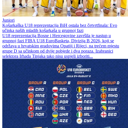
Juniori
Košarkaška U18 reprezentacija BiH ostala bez četvrtfinala: Evo
učinka naših mladih košarkaša u grupnoj fazi
U18 reprezentacija Bosne i Hercegovine završila je nastup u
grupnoj fazi FIBA U18 EuroBasketa, Divizija B 2026, koji se
održava u hrvatskim gradovima Opatiji i Rijeci, na trećem mjestu
grupe D sa učinkom od dvije pobjede i dva poraza. Izabranici
selektora Irhada Tinjaka tako nisu uspjeli izboriti...