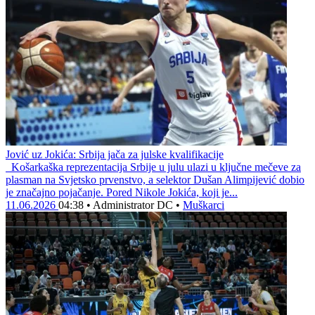
Jović uz Jokića: Srbija jača za julske kvalifikacije
Košarkaška reprezentacija Srbije u julu ulazi u ključne mečeve za
plasman na Svjetsko prvenstvo, a selektor Dušan Alimpijević dobio
je značajno pojačanje. Pored Nikole Jokića, koji je...
11.06.2026
04:38
•
Administrator DC
•
Muškarci