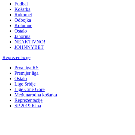
Fudbal
Košarka
Rukomet
Odbojka
Kolumne
Ostalo
Jahorina
NEAKTIVNO!
JOHNNYBET
Reprezentacije
Prva liga RS
Premijer liga
Ostalo
Lige Srbije
Lige Crne Gore
Međunarodna košarka
Reprezentacije
SP 2019 Kina