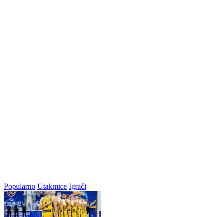
Popularno
Utakmice
Igrači