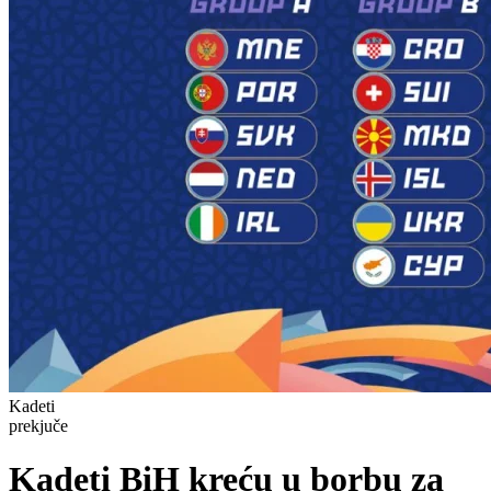
Kadeti
prekjuče
Kadeti BiH kreću u borbu za