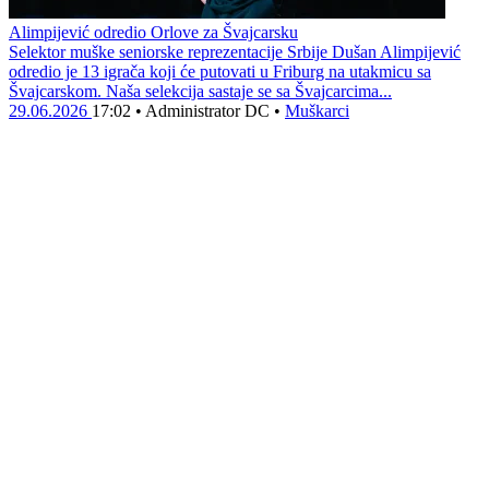
Alimpijević odredio Orlove za Švajcarsku
Selektor muške seniorske reprezentacije Srbije Dušan Alimpijević
odredio je 13 igrača koji će putovati u Friburg na utakmicu sa
Švajcarskom. Naša selekcija sastaje se sa Švajcarcima...
29.06.2026
17:02
•
Administrator DC
•
Muškarci