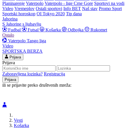
Planinarenje
Vaterpolo
Vaterpolo - lige Crne Gore
Sportovi na vodi
Video
Vremeplov
Ostali sportovi
Info BET
Naš stav
Promo Sport
Sportski horoskop
OI Tokyo 2020
Tip dana
Jahorina
S Jahorine s ljubavlju
Fudbal
Futsal
Košarka
Odbojka
Rukomet
Ostalo
Vaterpolo
Tango liga
Video
SPORTSKA BERZA
Prijava
Prijava
Zaboravljena lozinka?
Registracija
ili se prijavite preko društvenih mreža:
Vesti
Košarka