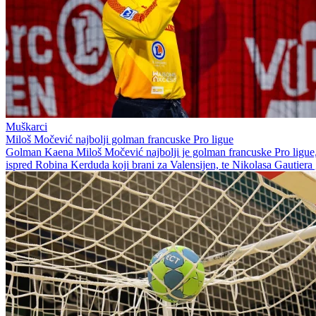
Muškarci
Miloš Močević najbolji golman francuske Pro ligue
Golman Kaena Miloš Močević najbolji je golman francuske Pro ligue,
ispred Robina Kerduda koji brani za Valensijen, te Nikolasa Gautiera