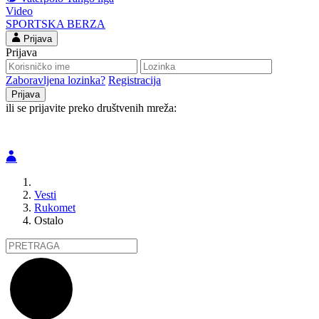
Video
SPORTSKA BERZA
Prijava
Prijava
Zaboravljena lozinka?
Registracija
ili se prijavite preko društvenih mreža:
Vesti
Rukomet
Ostalo