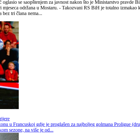
lasio se saopštenjem za javnost nakon što je Ministarstvo pravde BiH
 tri mjeseca održana u Mostaru. - Takozvani RS BiH je totalno izmakao 
 bez tri člana nema...
ijere
u u Francuskoj gdje je proglašen za najboljeg golmana Proligue (drugi
om sezone, na više je od...