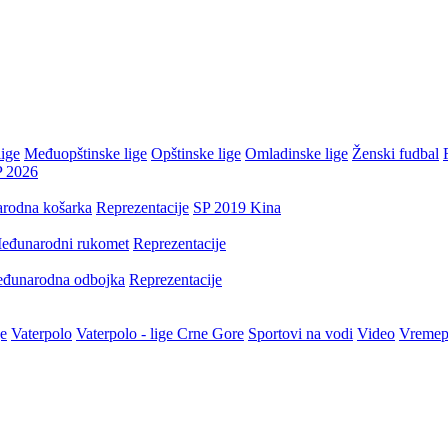
ige
Međuopštinske lige
Opštinske lige
Omladinske lige
Ženski fudbal
P 2026
rodna košarka
Reprezentacije
SP 2019 Kina
eđunarodni rukomet
Reprezentacije
đunarodna odbojka
Reprezentacije
je
Vaterpolo
Vaterpolo - lige Crne Gore
Sportovi na vodi
Video
Vremep