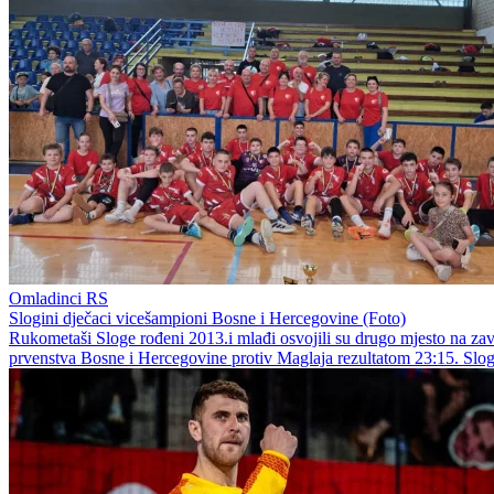
Omladinci RS
Slogini dječaci vicešampioni Bosne i Hercegovine (Foto)
Rukometaši Sloge rođeni 2013.i mlađi osvojili su drugo mjesto na zav
prvenstva Bosne i Hercegovine protiv Maglaja rezultatom 23:15. Sloga