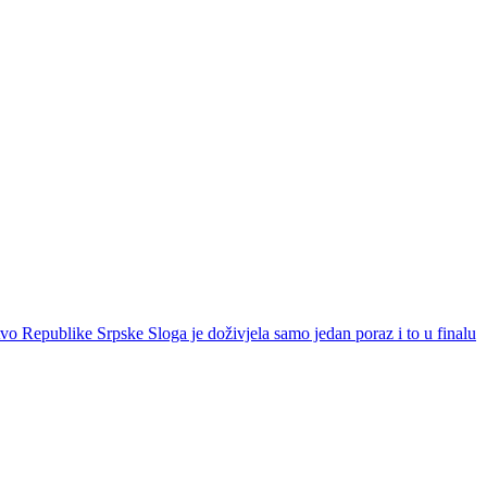
vo Republike Srpske Sloga je doživjela samo jedan poraz i to u finalu