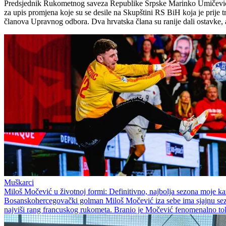
Predsjednik Rukometnog saveza Republike Srpske Marinko Umičević og
za upis promjena koje su se desile na Skupštini RS BiH koja je prije
članova Upravnog odbora. Dva hrvatska člana su ranije dali ostavke, a
Muškarci
Miloš Močević u životnoj formi: Definitivno, najbolja sezona moje kar
Bosanskohercegovački golman Miloš Močević iza sebe ima sjajnu sezon
najviši rang francuskog rukometa. Branio je Močević fenomenalno tok