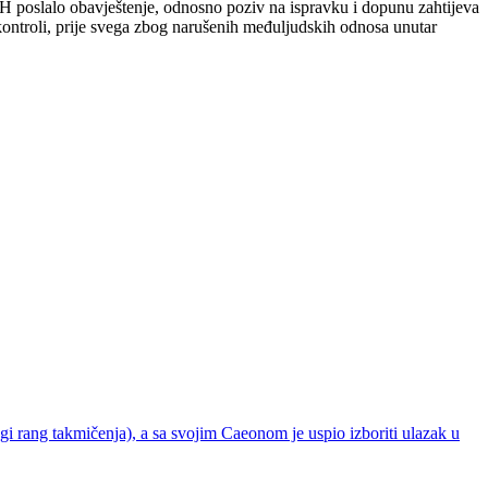
 poslalo obavještenje, odnosno poziv na ispravku i dopunu zahtijeva
kontroli, prije svega zbog narušenih međuljudskih odnosa unutar
 rang takmičenja), a sa svojim Caeonom je uspio izboriti ulazak u