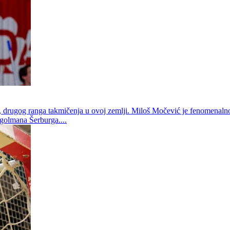
 drugog ranga takmičenja u ovoj zemlji. Miloš Močević je fenomenalno
 golmana Šerburga....