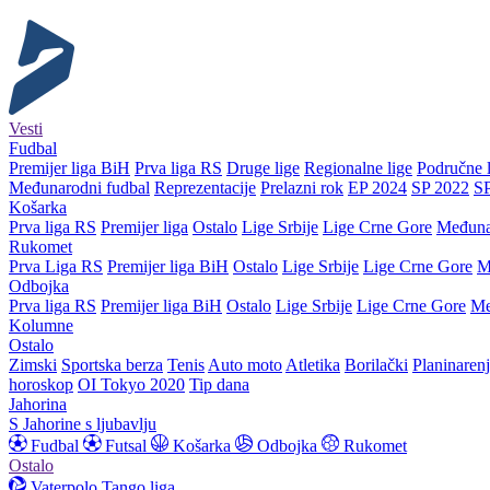
Vesti
Fudbal
Premijer liga BiH
Prva liga RS
Druge lige
Regionalne lige
Područne l
Međunarodni fudbal
Reprezentacije
Prelazni rok
EP 2024
SP 2022
S
Košarka
Prva liga RS
Premijer liga
Ostalo
Lige Srbije
Lige Crne Gore
Međuna
Rukomet
Prva Liga RS
Premijer liga BiH
Ostalo
Lige Srbije
Lige Crne Gore
M
Odbojka
Prva liga RS
Premijer liga BiH
Ostalo
Lige Srbije
Lige Crne Gore
Me
Kolumne
Ostalo
Zimski
Sportska berza
Tenis
Auto moto
Atletika
Borilački
Planinaren
horoskop
OI Tokyo 2020
Tip dana
Jahorina
S Jahorine s ljubavlju
Fudbal
Futsal
Košarka
Odbojka
Rukomet
Ostalo
Vaterpolo
Tango liga