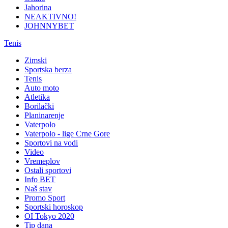
Jahorina
NEAKTIVNO!
JOHNNYBET
Tenis
Zimski
Sportska berza
Tenis
Auto moto
Atletika
Borilački
Planinarenje
Vaterpolo
Vaterpolo - lige Crne Gore
Sportovi na vodi
Video
Vremeplov
Ostali sportovi
Info BET
Naš stav
Promo Sport
Sportski horoskop
OI Tokyo 2020
Tip dana