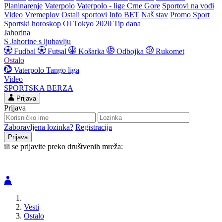
Planinarenje
Vaterpolo
Vaterpolo - lige Crne Gore
Sportovi na vodi
Video
Vremeplov
Ostali sportovi
Info BET
Naš stav
Promo Sport
Sportski horoskop
OI Tokyo 2020
Tip dana
Jahorina
S Jahorine s ljubavlju
Fudbal
Futsal
Košarka
Odbojka
Rukomet
Ostalo
Vaterpolo
Tango liga
Video
SPORTSKA BERZA
Prijava
Prijava
Zaboravljena lozinka?
Registracija
ili se prijavite preko društvenih mreža:
Vesti
Ostalo