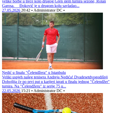
velike borbe u treće kolo drugog Gren slem turnira sezone, Rolan
Garosa. Đoković je u drugom kolu savladao...
27.05.2026
20:42
•
Administrator DC
•
Nedić u finalu "Čelendžera" u Istanbulu
Veliki uspjeh našeg tenisera Andreja Nedića! Dvadesetdvogodišnji
Dobojlija će po prvi put u karijeri igrati u finalu jednog "Čelendžer"
turnira. Na "Čelendžeru" iz serije 75 u...
22.05.2026
15:21
•
Administrator DC
•