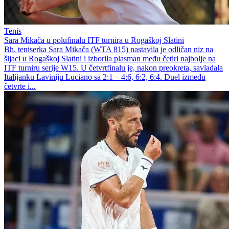
Tenis
Sara Mikača u polufinalu ITF turnira u Rogaškoj Slatini
Bh. teniserka Sara Mikača (WTA 815) nastavila je odličan niz na
šljaci u Rogaškoj Slatini i izborila plasman među četiri najbolje na
ITF turniru serije W15. U četvrtfinalu je, nakon preokreta, savladala
Italijanku Laviniju Luciano sa 2:1 – 4:6, 6:2, 6:4. Duel između
četvrte i...