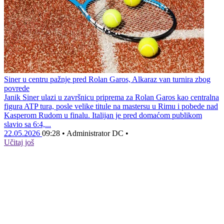
Siner u centru pažnje pred Rolan Garos, Alkaraz van turnira zbog
povrede
Janik Siner ulazi u završnicu priprema za Rolan Garos kao centralna
figura ATP tura, posle velike titule na mastersu u Rimu i pobede nad
Kasperom Rudom u finalu. Italijan je pred domaćom publikom
slavio sa 6:4,...
22.05.2026
09:28
•
Administrator DC
•
Učitaj još