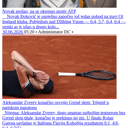
Novak prošao, pa se okrenuo protiv ATP
Novak Đoković je uspješno započeo još jedan pohod na travi Ol
Ingland kluba. Pobjedom nad Džibing Vuom — 6:4, 5:7, 6:4, 6:4 —
srpski as je ušao u drugo kolo...
30.06.2026
05:20
•
Administrator DC
•
Aleksandar Zverev konačno osvojio Grend slem: Trijumf u
pariskom maratonu
Nijemac Aleksandar Zverev, dugo smatran najboljim teniserom bez
Grend slem titule, konačno je prekinuo taj niz. U finalu Rolan
Garosa savladao je Italijana Flavija Koboljija rezultatom 6:1, 4:6,