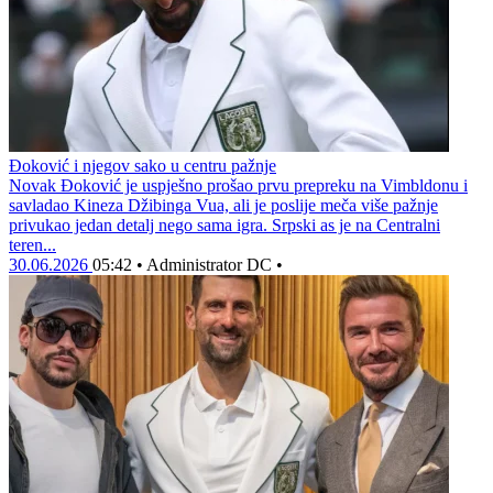
Đoković i njegov sako u centru pažnje
Novak Đoković je uspješno prošao prvu prepreku na Vimbldonu i
savladao Kineza Džibinga Vua, ali je poslije meča više pažnje
privukao jedan detalj nego sama igra. Srpski as je na Centralni
teren...
30.06.2026
05:42
•
Administrator DC
•