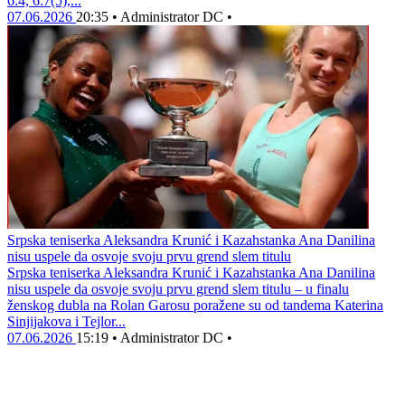
6:4, 6:7(5),...
07.06.2026
20:35
•
Administrator DC
•
Srpska teniserka Aleksandra Krunić i Kazahstanka Ana Danilina
nisu uspele da osvoje svoju prvu grend slem titulu
Srpska teniserka Aleksandra Krunić i Kazahstanka Ana Danilina
nisu uspele da osvoje svoju prvu grend slem titulu – u finalu
ženskog dubla na Rolan Garosu poražene su od tandema Katerina
Sinjijakova i Tejlor...
07.06.2026
15:19
•
Administrator DC
•