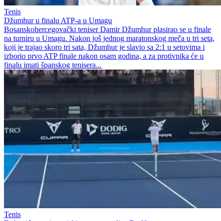
Tenis
Džumhur u finalu ATP-a u Umagu
Bosanskohercegovački teniser Damir Džumhur plasirao se u finale
na turniru u Umagu. Nakon još jednog maratonskog meča u tri seta,
koji je trajao skoro tri sata, Džumhur je slavio sa 2:1 u setovima i
izborio prvo ATP finale nakon osam godina, a za protivnika će u
finalu imati španskog tenisera...
Tenis