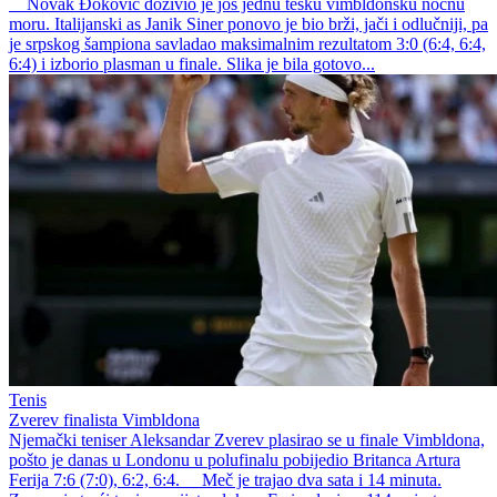
Novak Đoković doživio je još jednu tešku vimbldonsku noćnu
moru. Italijanski as Janik Siner ponovo je bio brži, jači i odlučniji, pa
je srpskog šampiona savladao maksimalnim rezultatom 3:0 (6:4, 6:4,
6:4) i izborio plasman u finale. Slika je bila gotovo...
Tenis
Zverev finalista Vimbldona
Njemački teniser Aleksandar Zverev plasirao se u finale Vimbldona,
pošto je danas u Londonu u polufinalu pobijedio Britanca Artura
Ferija 7:6 (7:0), 6:2, 6:4. Meč je trajao dva sata i 14 minuta.