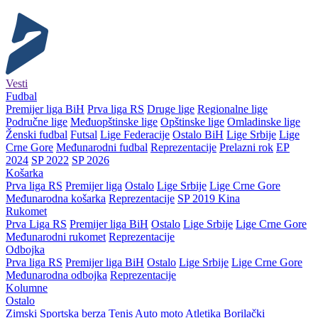
Vesti
Fudbal
Premijer liga BiH
Prva liga RS
Druge lige
Regionalne lige
Područne lige
Međuopštinske lige
Opštinske lige
Omladinske lige
Ženski fudbal
Futsal
Lige Federacije
Ostalo BiH
Lige Srbije
Lige
Crne Gore
Međunarodni fudbal
Reprezentacije
Prelazni rok
EP
2024
SP 2022
SP 2026
Košarka
Prva liga RS
Premijer liga
Ostalo
Lige Srbije
Lige Crne Gore
Međunarodna košarka
Reprezentacije
SP 2019 Kina
Rukomet
Prva Liga RS
Premijer liga BiH
Ostalo
Lige Srbije
Lige Crne Gore
Međunarodni rukomet
Reprezentacije
Odbojka
Prva liga RS
Premijer liga BiH
Ostalo
Lige Srbije
Lige Crne Gore
Međunarodna odbojka
Reprezentacije
Kolumne
Ostalo
Zimski
Sportska berza
Tenis
Auto moto
Atletika
Borilački