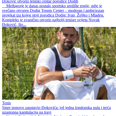
Đoković otvorio teniski centar porodice Dodih
Međugorje je danas postalo sportsko središte regije, gdje je
svečano otvoren Dodig Tennis Center – moderan i ambiciozan
projekat iza kojeg stoji porodica Dodig: Ivan, Željko i Mladen.
Kompleks je zvanično otvorio najbolji teniser svijeta Novak
Đoković, što...
Tenis
Siner ponovo zaustavio Đokovića: još jedna londonska nula i treća
uzastopna kapitulacija na travi