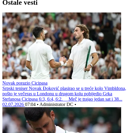
Ostale vesti
Novak porazio Cicipasa
Srpski teniser Novak Đoković plasirao se u treće kolo Vimbldona,
pošto je večeras u Londonu u drugom kolu pobijedio Grka
Stefanosa Cicipasa 6:3, 6:4, 6:2. Meč je trajao jedan sat i 38...
02.07.2026
07:04
•
Administrator DC
•