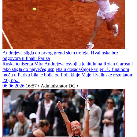
Andrejeva stigla do prvog grend slem trofeja, Hvalinska bez
odgovora u finalu Pariza
Ruska teniserka Mira Andrejeva osvojila je titulu na Rolan Garosu i
tako stigla do najvećeg uspjeha u dosadašnjoj karijeri. U finalnom
meču u Parizu bila je bolja od Poljakinje Maje Hvalinske rezultatom
2:0, po...
06.06.2026
16:57
•
Administrator DC
•