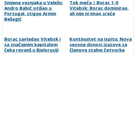
Smjena veznjaka u Veležu:
Tok meča | Borac 1-0
Andro Babić otišao u
Vitebsk: Borac dominirao,
Portugal, stigao Armin
ali nije ni imao sreće
Bešagić
Borac savladao Vitebsk i
Kontinuitet na ispitu: Nova
sa značajnim kapitalom
sezona donosi izazove za
čeka revanš u Bjelorusiji
članove stalne četvorke
Louis van Gaal pobijedio
Sjajni Hajduk peticom u
rak i poručio: Ako vam
Vilniusu na korak do play-
treba selektor, pozovite
offa
mene!
Preporučuje ContentExchange
Vesti
O nama
Uslovi korišćenja
Polisa privatnosti
Postanite korisnik
Kontakt
Oglašavanje
Prijavite grešku
Pretraga
Linkovi
Ankete
Sportka berza