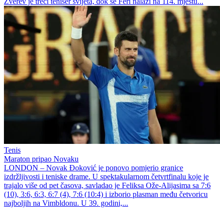
Zverev je treći teniser svijeta, dok se Feri nalazi na 114. mjestu...
Tenis
Maraton pripao Novaku
LONDON – Novak Đoković je ponovo pomjerio granice
izdržljivosti i teniske drame. U spektakularnom četvrtfinalu koje je
trajalo više od pet časova, savladao je Feliksa Ože-Alijasima sa 7:6
(10), 3:6, 6:3, 6:7 (4), 7:6 (10:4) i izborio plasman među četvoricu
najboljih na Vimbldonu. U 39. godini,...