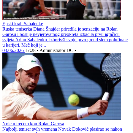
Epski krah Sabalenke
Ruska teniserka Diana Šnajder priredila je senzaciju na Rolan
Garosu i poslije nevjerovatnog preokreta izbacila prvu igračicu
svijeta Arinu Sabalenku, izborivši svoje prvo grend slem polufinale
u karijeri. Meč koji je...
03.06.2026
17:28
•
Administrator DC
•
Nole u trećem kou Rolan Garosa
Najbolji teniser svih vremena Novak Đoković plasirao se nakon