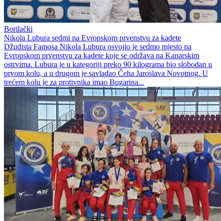
Borilački
Nikola Lubura sedmi na Evropskom prvenstvu za kadete
Džudista Famosa Nikola Lubura osvojio je sedmo mjesto na
Evropskom prvenstvu za kadete koje se održava na Kanarskim
ostrvima. Lubura je u kategoriji preko 90 kilograma bio slobodan u
prvom kolu, a u drugom je savladao Čeha Jaroslava Novotnog. U
trećem kolu je za protivnika imao Bugarina...