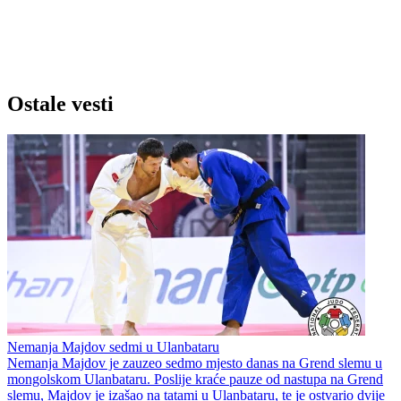
Ostale vesti
Nemanja Majdov sedmi u Ulanbataru
Nemanja Majdov je zauzeo sedmo mjesto danas na Grend slemu u
mongolskom Ulanbataru. Poslije kraće pauze od nastupa na Grend
slemu, Majdov je izašao na tatami u Ulanbataru, te je ostvario dvije