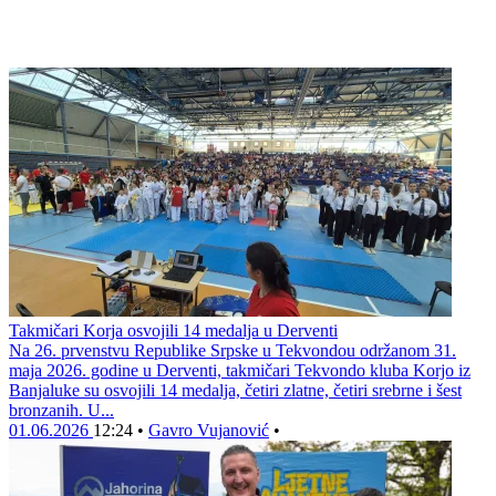
Takmičari Korja osvojili 14 medalja u Derventi
Na 26. prvenstvu Republike Srpske u Tekvondou održanom 31.
maja 2026. godine u Derventi, takmičari Tekvondo kluba Korjo iz
Banjaluke su osvojili 14 medalja, četiri zlatne, četiri srebrne i šest
bronzanih. U...
01.06.2026
12:24
•
Gavro Vujanović
•