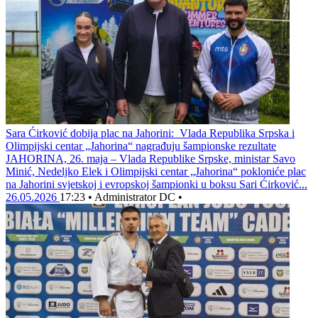
Sara Ćirković dobija plac na Jahorini: Vlada Republika Srpska i
Olimpijski centar „Jahorina“ nagrađuju šampionske rezultate
JAHORINA, 26. maja – Vlada Republike Srpske, ministar Savo
Minić, Nedeljko Elek i Olimpijski centar „Jahorina“ pokloniće plac
na Jahorini svjetskoj i evropskoj šampionki u boksu Sari Ćirković...
26.05.2026
17:23
•
Administrator DC
•