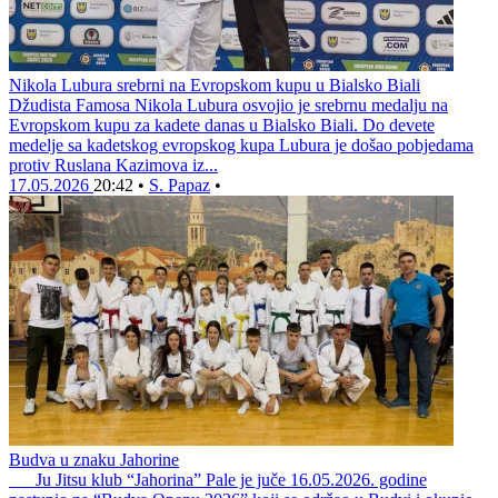
Nikola Lubura srebrni na Evropskom kupu u Bialsko Biali
Džudista Famosa Nikola Lubura osvojio je srebrnu medalju na
Evropskom kupu za kadete danas u Bialsko Biali. Do devete
medelje sa kadetskog evropskog kupa Lubura je došao pobjedama
protiv Ruslana Kazimova iz...
17.05.2026
20:42
•
S. Papaz
•
Budva u znaku Jahorine
Ju Jitsu klub “Jahorina” Pale je juče 16.05.2026. godine