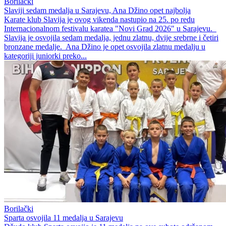
Borilački
Slaviji sedam medalja u Sarajevu, Ana Džino opet najbolja
Karate klub Slavija je ovog vikenda nastupio na 25. po redu
Internacionalnom festivalu karatea "Novi Grad 2026" u Sarajevu.
Slavija je osvojila sedam medalja, jednu zlatnu, dvije srebrne i četiri
bronzane medalje. Ana Džino je opet osvojila zlatnu medalju u
kategoriji juniorki preko...
Borilački
Sparta osvojila 11 medalja u Sarajevu