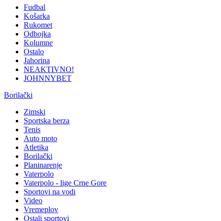
Fudbal
Košarka
Rukomet
Odbojka
Kolumne
Ostalo
Jahorina
NEAKTIVNO!
JOHNNYBET
Borilački
Zimski
Sportska berza
Tenis
Auto moto
Atletika
Borilački
Planinarenje
Vaterpolo
Vaterpolo - lige Crne Gore
Sportovi na vodi
Video
Vremeplov
Ostali sportovi