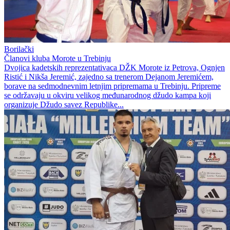
Borilački
Članovi kluba Morote u Trebinju
Dvojica kadetskih reprezentativaca DŽK Morote iz Petrova, Ognjen
Ristić i Nikša Jeremić, zajedno sa trenerom Dejanom Jeremićem,
borave na sedmodnevnim letnjim pripremama u Trebinju. Pripreme
se održavaju u okviru velikog međunarodnog džudo kampa koji
organizuje Džudo savez Republike...