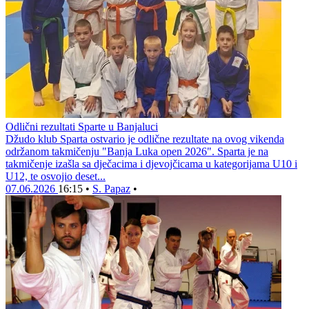
Odlični rezultati Sparte u Banjaluci
Džudo klub Sparta ostvario je odlične rezultate na ovog vikenda
održanom takmičenju "Banja Luka open 2026". Sparta je na
takmičenje izašla sa dječacima i djevojčicama u kategorijama U10 i
U12, te osvojio deset...
07.06.2026
16:15
•
S. Papaz
•