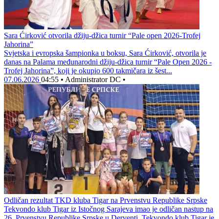
Sara Ćirković otvorila džiju-džica turnir “Pale open 2026-Trofej
Jahorina”
Svjetska i evropska šampionka u boksu, Sara Ćirković, otvorila je
danas na Palama međunarodni džiju-džica turnir “Pale Open 2026 -
Trofej Jahorina”, koji je okupio 600 takmičara iz šest...
07.06.2026
04:55
•
Administrator DC
•
Odličan rezultat TKD kluba Tigar na Prvenstvu Republike Srpske
Tekvondo klub Tigar iz Istočnog Sarajeva imao je odličan nastup na
26. Prvenstvu Republike Srpske u Derventi. Tekvondo klub Tigar je