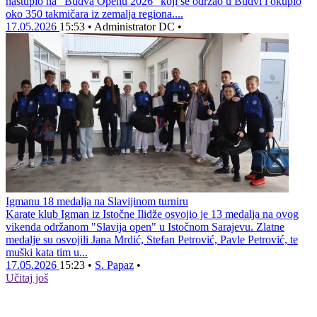
nastupio na “Budva Openu 2026” koji se održao u Budvi i okupio
oko 350 takmičara iz zemalja regiona....
17.05.2026
15:53
•
Administrator DC
•
Igmanu 18 medalja na Slavijinom turniru
Karate klub Igman iz Istočne Ilidže osvojio je 13 medalja na ovog
vikenda održanom "Slavija open" u Istočnom Sarajevu. Zlatne
medalje su osvojili Jana Mrdić, Stefan Petrović, Pavle Petrović, te
muški kata tim u...
17.05.2026
15:23
•
S. Papaz
•
Učitaj još