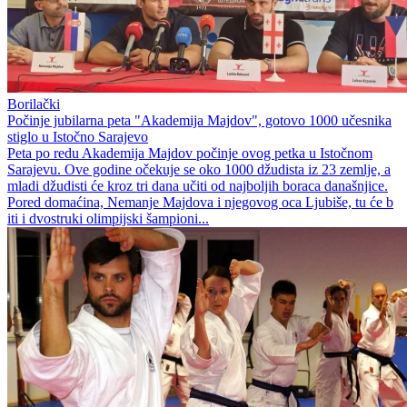
Borilački
Počinje jubilarna peta "Akademija Majdov", gotovo 1000 učesnika
stiglo u Istočno Sarajevo
Peta po redu Akademija Majdov počinje ovog petka u Istočnom
Sarajevu. Ove godine očekuje se oko 1000 džudista iz 23 zemlje, a
mladi džudisti će kroz tri dana učiti od najboljih boraca današnjice.
Pored domaćina, Nemanje Majdova i njegovog oca Ljubiše, tu će b
iti i dvostruki olimpijski šampioni...