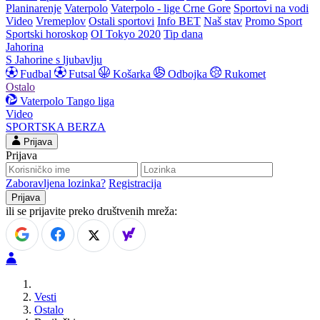
Planinarenje
Vaterpolo
Vaterpolo - lige Crne Gore
Sportovi na vodi
Video
Vremeplov
Ostali sportovi
Info BET
Naš stav
Promo Sport
Sportski horoskop
OI Tokyo 2020
Tip dana
Jahorina
S Jahorine s ljubavlju
Fudbal
Futsal
Košarka
Odbojka
Rukomet
Ostalo
Vaterpolo
Tango liga
Video
SPORTSKA BERZA
Prijava
Prijava
Zaboravljena lozinka?
Registracija
ili se prijavite preko društvenih mreža:
Vesti
Ostalo