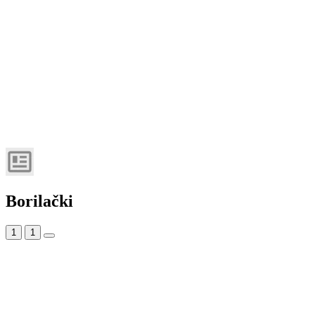
Borilački
1
1