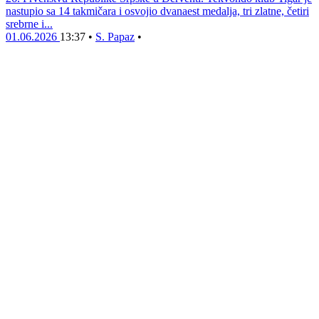
nastupio sa 14 takmičara i osvojio dvanaest medalja, tri zlatne, četiri
srebrne i...
01.06.2026
13:37
•
S. Papaz
•