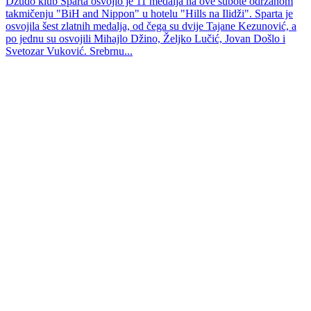
Džudo klub Sparta osvojio je 11 medalja na ove subote održanom
takmičenju "BiH and Nippon" u hotelu "Hills na Ilidži". Sparta je
osvojila šest zlatnih medalja, od čega su dvije Tajane Kezunović, a
po jednu su osvojili Mihajlo Džino, Željko Lučić, Jovan Došlo i
Svetozar Vuković. Srebrnu...