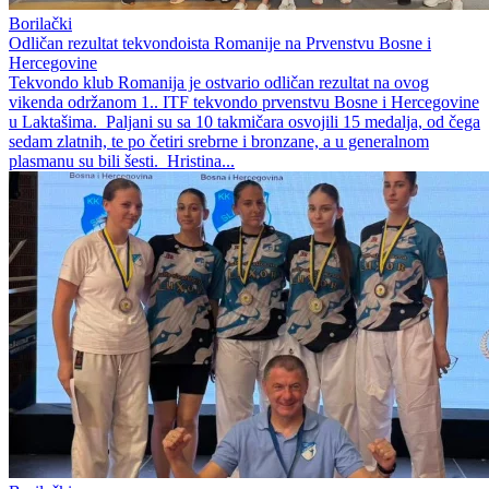
Borilački
Odličan rezultat tekvondoista Romanije na Prvenstvu Bosne i
Hercegovine
Tekvondo klub Romanija je ostvario odličan rezultat na ovog
vikenda održanom 1.. ITF tekvondo prvenstvu Bosne i Hercegovine
u Laktašima. Paljani su sa 10 takmičara osvojili 15 medalja, od čega
sedam zlatnih, te po četiri srebrne i bronzane, a u generalnom
plasmanu su bili šesti. Hristina...