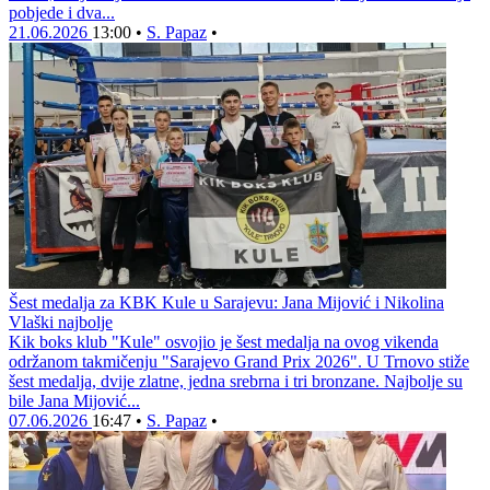
pobjede i dva...
21.06.2026
13:00
•
S. Papaz
•
Šest medalja za KBK Kule u Sarajevu: Jana Mijović i Nikolina
Vlaški najbolje
Kik boks klub "Kule" osvojio je šest medalja na ovog vikenda
održanom takmičenju "Sarajevo Grand Prix 2026". U Trnovo stiže
šest medalja, dvije zlatne, jedna srebrna i tri bronzane. Najbolje su
bile Jana Mijović...
07.06.2026
16:47
•
S. Papaz
•