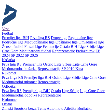
Vesti
Fudbal
Premijer liga BiH
Prva liga RS
Druge lige
Regionalne lige
Područne lige
Međuopštinske lige
Opštinske lige
Omladinske lige
Ženski fudbal
Futsal
Lige Federacije
Ostalo BiH
Lige Srbije
Lige
Crne Gore
Međunarodni fudbal
Reprezentacije
Prelazni rok
EP
2024
SP 2022
SP 2026
Košarka
Prva liga RS
Premijer liga
Ostalo
Lige Srbije
Lige Crne Gore
Međunarodna košarka
Reprezentacije
SP 2019 Kina
Rukomet
Prva Liga RS
Premijer liga BiH
Ostalo
Lige Srbije
Lige Crne Gore
Međunarodni rukomet
Reprezentacije
Odbojka
Prva liga RS
Premijer liga BiH
Ostalo
Lige Srbije
Lige Crne Gore
Međunarodna odbojka
Reprezentacije
Kolumne
Ostalo
Zimski
Sportska berza
Tenis
Auto moto
Atletika
Borilački