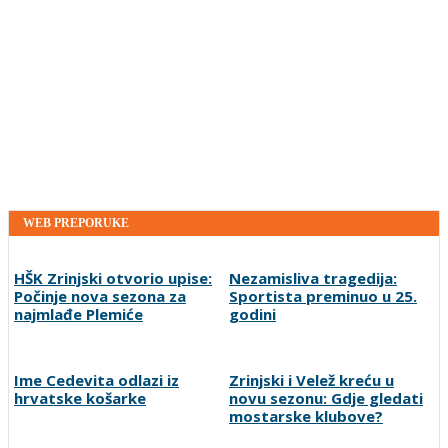
WEB PREPORUKE
HŠK Zrinjski otvorio upise:
Nezamisliva tragedija:
Počinje nova sezona za
Sportista preminuo u 25.
najmlađe Plemiće
godini