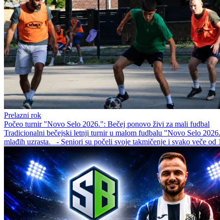
Prelazni rok
Počeo turnir "Novo Selo 2026.": Bečej ponovo živi za mali fudbal
Tradicionalni bečejski letnji turnir u malom fudbalu "Novo Selo 2026
mlađih uzrasta. - Seniori su počeli svoje takmičenje i svako veče od 18