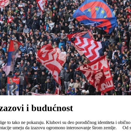
izazovi i budućnost
 lige to tako ne pokazuju. Klubovi su deo porodičnog identiteta i običn
ezentacije umeju da izazovu ogromono interosovanje širom zemlje. Od sv