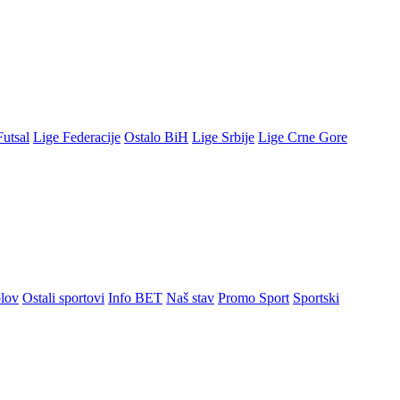
Futsal
Lige Federacije
Ostalo BiH
Lige Srbije
Lige Crne Gore
lov
Ostali sportovi
Info BET
Naš stav
Promo Sport
Sportski