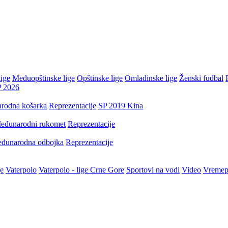
ige
Međuopštinske lige
Opštinske lige
Omladinske lige
Ženski fudbal
P 2026
rodna košarka
Reprezentacije
SP 2019 Kina
eđunarodni rukomet
Reprezentacije
đunarodna odbojka
Reprezentacije
je
Vaterpolo
Vaterpolo - lige Crne Gore
Sportovi na vodi
Video
Vremep