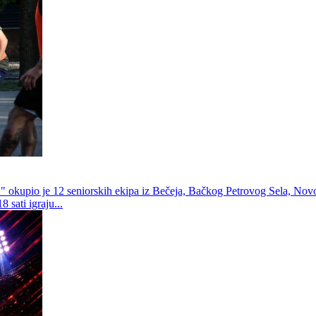
." okupio je 12 seniorskih ekipa iz Bečeja, Bačkog Petrovog Sela, Novog
 sati igraju...