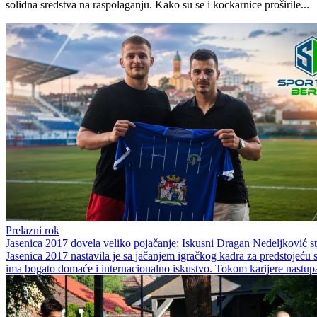
solidna sredstva na raspolaganju. Kako su se i kockarnice proširile...
Prelazni rok
Jasenica 2017 dovela veliko pojačanje: Iskusni Dragan Nedeljković s
Jasenica 2017 nastavila je sa jačanjem igračkog kadra za predstojeć
ima bogato domaće i internacionalno iskustvo. Tokom karijere nastupao