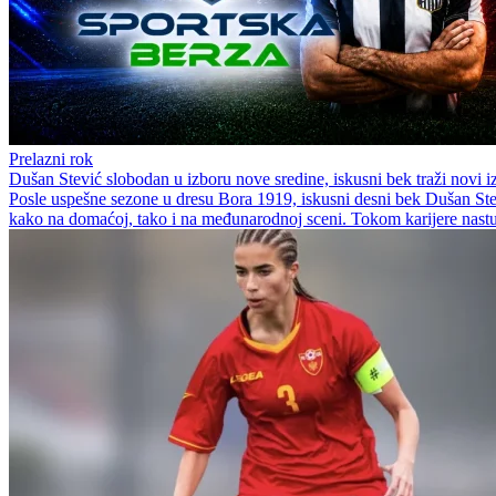
Prelazni rok
Dušan Stević slobodan u izboru nove sredine, iskusni bek traži novi 
Posle uspešne sezone u dresu Bora 1919, iskusni desni bek Dušan Stevi
kako na domaćoj, tako i na međunarodnoj sceni. Tokom karijere nastup