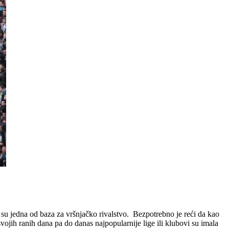
o su jedna od baza za vršnjačko rivalstvo. Bezpotrebno je reći da kao
ojih ranih dana pa do danas najpopularnije lige ili klubovi su imala