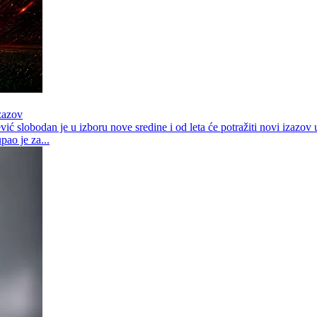
izazov
ć slobodan je u izboru nove sredine i od leta će potražiti novi izazov 
ao je za...