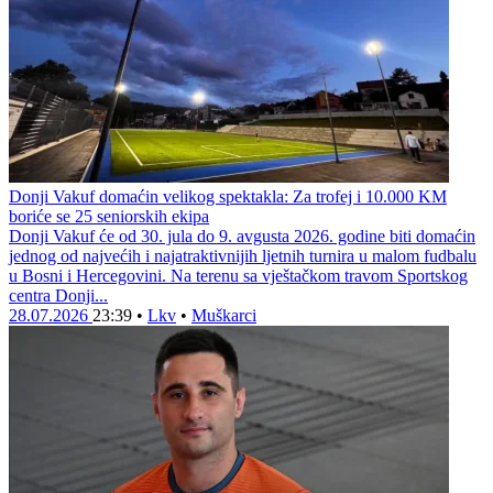
Donji Vakuf domaćin velikog spektakla: Za trofej i 10.000 KM
boriće se 25 seniorskih ekipa
Donji Vakuf će od 30. jula do 9. avgusta 2026. godine biti domaćin
jednog od najvećih i najatraktivnijih ljetnih turnira u malom fudbalu
u Bosni i Hercegovini. Na terenu sa vještačkom travom Sportskog
centra Donji...
28.07.2026
23:39
•
Lkv
•
Muškarci