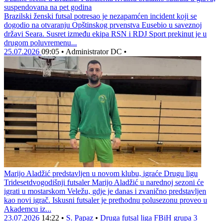
suspendovana na pet godina
Brazilski ženski futsal potresao je nezapamćen incident koji se
dogodio na otvaranju Opštinskog prvenstva Eusebio u saveznoj
državi Seara. Susret između ekipa RSN i RDJ Sport prekinut je u
drugom poluvremenu...
25.07.2026
09:05
•
Administrator DC
•
Marijo Aladžić predstavljen u novom klubu, igraće Drugu ligu
Tridesetdvogodišnji futsaler Marijo Aladžić u narednoj sezoni će
igrati u mostarskom Veležu, gdje je danas i zvanično predstavljen
kao novi igrač. Iskusni futsaler je prethodnu polusezonu proveo u
Akademcu iz...
23.07.2026
14:22
•
S. Papaz
•
Druga futsal liga FBiH grupa 3