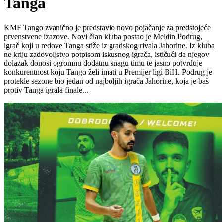
Tanga
KMF Tango zvanično je predstavio novo pojačanje za predstojeće
prvenstvene izazove. Novi član kluba postao je Meldin Podrug,
igrač koji u redove Tanga stiže iz gradskog rivala Jahorine. Iz kluba
ne kriju zadovoljstvo potpisom iskusnog igrača, ističući da njegov
dolazak donosi ogromnu dodatnu snagu timu te jasno potvrđuje
konkurentnost koju Tango želi imati u Premijer ligi BiH. Podrug je
protekle sezone bio jedan od najboljih igrača Jahorine, koja je baš
protiv Tanga igrala finale...