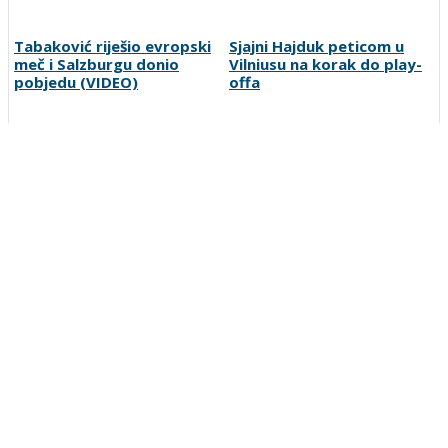
Petar Sučić postao otac
Kontinuitet na ispitu: Nova
sezona donosi izazove za
članove stalne četvorke
Tabaković riješio evropski
Sjajni Hajduk peticom u
meč i Salzburgu donio
Vilniusu na korak do play-
pobjedu (VIDEO)
offa
Borac s igračem više tek
Vinicius produžio s Realom,
do minimalne pobjede nad
potvrđen i najveći transfer