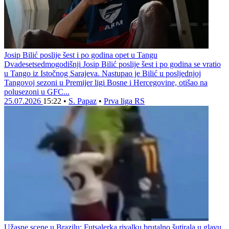
Josip Bilić poslije šest i po godina opet u Tangu
Dvadesetsedmogodišnji Josip Bilić poslije šest i po godina se vratio
u Tango iz Istočnog Sarajeva. Nastupao je Bilić u posljednjoj
Tangovoj sezoni u Premijer ligi Bosne i Hercegovine, otišao na
polusezoni u GFC...
25.07.2026
15:22
•
S. Papaz
•
Prva liga RS
Užasne scene u Brazilu: Futsalerka rivalku brutalno šutirala u glavu,