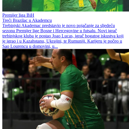
Premijer liga BiH
Treći Brazilac u Akademcu
Trebinjski Akademac predstavio je novo pojačanje za sljedeću
sezonu Premijer lige Bosne i Hercegovine u futsalu. Novi igrač
trebinjskog kluba je postao Joao Lucas, igrač bogatog iskustva koji
je igrao i u Kazahstanu, Ukrajini, te Rumuniji. Karijeru je počeo u
Sao Lourencu u domovini, u...