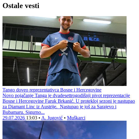
Ostale vesti
Tango doveo reprezentativca Bosne i Hercegovine
Novo pojačanje Tanga je dvadesettrogodišnji pivot reprezentacije
Bosne i Hercegovine Faruk Brkanić. U protekloj sezoni je nastupao
za Diamant Linc iz Austrije. Nastupao je još za Sarajevo i
Bubamaru. Sigurno...
29.07.2026
13:03
•
A. Jugović
•
Muškarci