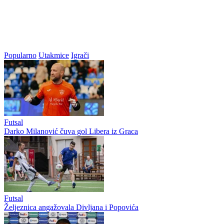
Popularno
Utakmice
Igrači
Futsal
Darko Milanović čuva gol Libera iz Graca
Futsal
Željeznica angažovala Divljana i Popovića