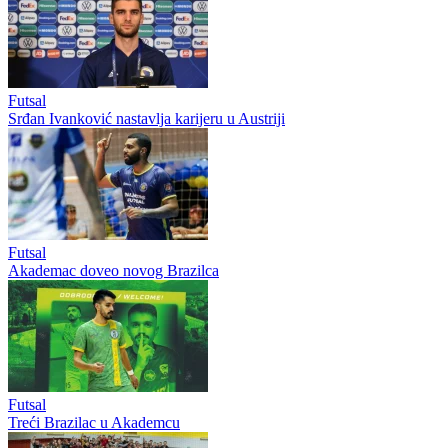
Futsal
Srđan Ivanković nastavlja karijeru u Austriji
Futsal
Akademac doveo novog Brazilca
Futsal
Treći Brazilac u Akademcu