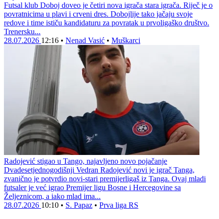
Futsal klub Doboj doveo je četiri nova igrača stara igrača. Riječ je o
povratnicima u plavi i crveni dres. Dobojlije tako jačaju svoje
redove i time ističu kandidaturu za povratak u prvoligaško društvo.
Trenersku...
28.07.2026
12:16
•
Nenad Vasić
•
Muškarci
Radojević stigao u Tango, najavljeno novo pojačanje
Dvadesetjednogodišnji Vedran Radojević novi je igrač Tanga,
zvanično je potvrdio novi-stari premijerligaš iz Tanga. Ovaj mladi
futsaler je već igrao Premijer ligu Bosne i Hercegovine sa
Željeznicom, a iako mlad ima...
28.07.2026
10:10
•
S. Papaz
•
Prva liga RS