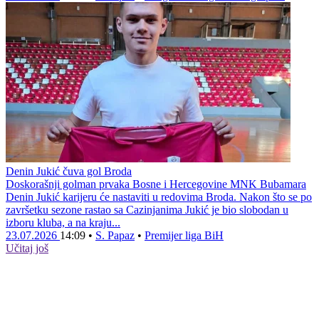
Denin Jukić čuva gol Broda
Doskorašnji golman prvaka Bosne i Hercegovine MNK Bubamara
Denin Jukić karijeru će nastaviti u redovima Broda. Nakon što se po
završetku sezone rastao sa Cazinjanima Jukić je bio slobodan u
izboru kluba, a na kraju...
23.07.2026
14:09
•
S. Papaz
•
Premijer liga BiH
Učitaj još