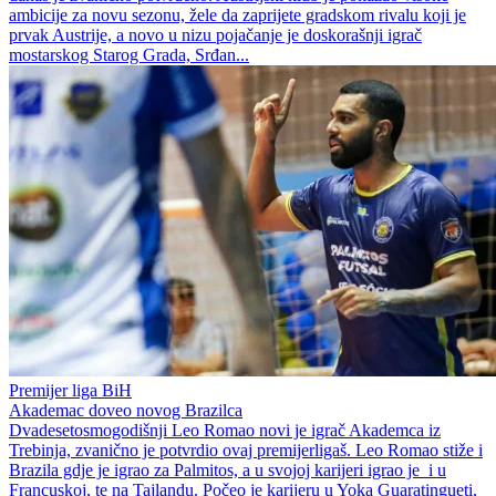
ambicije za novu sezonu, žele da zaprijete gradskom rivalu koji je
prvak Austrije, a novo u nizu pojačanje je doskorašnji igrač
mostarskog Starog Grada, Srđan...
Premijer liga BiH
Akademac doveo novog Brazilca
Dvadesetosmogodišnji Leo Romao novi je igrač Akademca iz
Trebinja, zvanično je potvrdio ovaj premijerligaš. Leo Romao stiže i
Brazila gdje je igrao za Palmitos, a u svojoj karijeri igrao je i u
Francuskoj, te na Tajlandu. Počeo je karijeru u Yoka Guaratingueti,