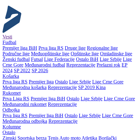
Vesti
Fudbal
Premijer liga BiH
Prva liga RS
Druge lige
Regionalne lige
Područne lige
Međuopštinske lige
Opštinske lige
Omladinske lige
Ženski fudbal
Futsal
Lige Federacije
Ostalo BiH
Lige Srbije
Lige
Crne Gore
Međunarodni fudbal
Reprezentacije
Prelazni rok
EP
2024
SP 2022
SP 2026
Košarka
Prva liga RS
Premijer liga
Ostalo
Lige Srbije
Lige Crne Gore
Međunarodna košarka
Reprezentacije
SP 2019 Kina
Rukomet
Prva Liga RS
Premijer liga BiH
Ostalo
Lige Srbije
Lige Crne Gore
Međunarodni rukomet
Reprezentacije
Odbojka
Prva liga RS
Premijer liga BiH
Ostalo
Lige Srbije
Lige Crne Gore
Međunarodna odbojka
Reprezentacije
Kolumne
Ostalo
Zimski
Sportska berza
Tenis
Auto moto
Atletika
Borilački