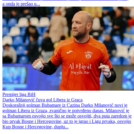
a onda je prešao u...
Premijer liga BiH
Darko Milanović čuva gol Libera iz Graca
Doskorašnji golman Bubamare iz Cazina Darko Milanović novi je
golman Libera iz Graza, zvanično je potvrđeno danas. Milanović je
sa Bubamarom osvojio sve što se može osvojiti, dva puta zaredom je
bio prvak Bosne i Hercegovine, uz to je igrao i Ligu prvaka, osvojio
Kup Bosne i Hercegovine, duplu...