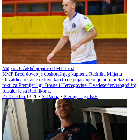
Miljan Odžaklić pojačao KMF Brod
KMF Brod doveo je doskorašnjeg kapitena Radnika Miljana
Odžaklića u svoje redove kao treće pojačanje u ljetnom prelaznom
roku za Premijer ligu Bosne i Hercegovine. Dvadesetčetverogodišnji
futsaler je sa Radnikom...
27.07.2026
13:26
•
S. Papaz
•
Premijer liga BiH