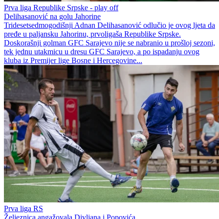
Prva liga Republike Srpske - play off
Delihasanović na golu Jahorine
Tridesetsedmogodišnji Adnan Delihasanović odlučio je ovog ljeta da
pređe u paljansku Jahorinu, prvoligaša Republike Srpske.
Doskorašnji golman GFC Sarajevo nije se nabranio u prošloj sezoni,
tek jednu utakmicu u dresu GFC Sarajevo, a po ispadanju ovog
kluba iz Premijer lige Bosne i Hercegovine...
Prva liga RS
Željeznica angažovala Divljana i Popovića