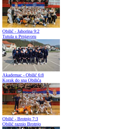
Obilić - Jahorina 9:2
Tutula u Prnjavoru
Akademac - Obilić 6:8
Korak do sna Obilića
Obilić - Brotnjo 7:3
Obilić raznio Brotnjo