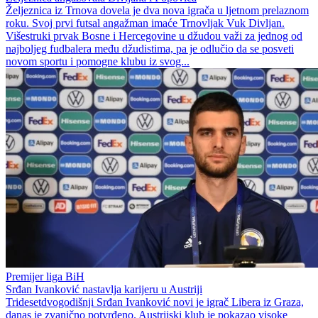
Željeznica iz Trnova dovela je dva nova igrača u ljetnom prelaznom
roku. Svoj prvi futsal angažman imaće Trnovljak Vuk Divljan.
Višestruki prvak Bosne i Hercegovine u džudou važi za jednog od
najboljeg fudbalera među džudistima, pa je odlučio da se posveti
novom sportu i pomogne klubu iz svog...
Premijer liga BiH
Srđan Ivanković nastavlja karijeru u Austriji
Tridesetdvogodišnji Srđan Ivanković novi je igrač Libera iz Graza,
danas je zvanično potvrđeno. Austrijski klub je pokazao visoke