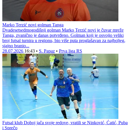
Marko Terzić novi golman Tanga
Dvadesetsedmogodišnji golman Marko Terzić novi je čuvar mreže
Tanga, zvanično je danas potvrđeno. Golman koji je osvojio veliki
broj futsal turnira u regionu, bio više puta proglašavan za najboljeg,
sjajno branio...
28.07.2026
16:43
•
S. Papaz
•
Prva liga RS
Futsal klub Doboj jača svoje redove, vratili se Ninković, Ćatić, Puba
i Sprečo