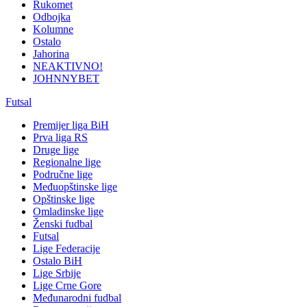
Rukomet
Odbojka
Kolumne
Ostalo
Jahorina
NEAKTIVNO!
JOHNNYBET
Futsal
Premijer liga BiH
Prva liga RS
Druge lige
Regionalne lige
Područne lige
Međuopštinske lige
Opštinske lige
Omladinske lige
Ženski fudbal
Futsal
Lige Federacije
Ostalo BiH
Lige Srbije
Lige Crne Gore
Međunarodni fudbal