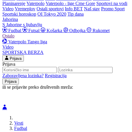
Planinarenje
Vaterpolo
Vaterpolo - lige Crne Gore
Sportovi na vodi
Video
Vremeplov
Ostali sportovi
Info BET
Naš stav
Promo Sport
Sportski horoskop
OI Tokyo 2020
Tip dana
Jahorina
S Jahorine s ljubavlju
Fudbal
Futsal
Košarka
Odbojka
Rukomet
Ostalo
Vaterpolo
Tango liga
Video
SPORTSKA BERZA
Prijava
Prijava
Zaboravljena lozinka?
Registracija
ili se prijavite preko društvenih mreža:
Vesti
Fudbal