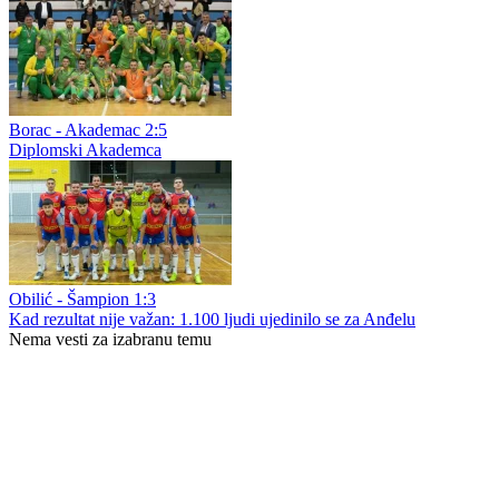
Borac - Akademac 2:5
Diplomski Akademca
Obilić - Šampion 1:3
Kad rezultat nije važan: 1.100 ljudi ujedinilo se za Anđelu
Nema vesti za izabranu temu