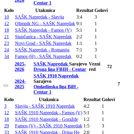
2026
Centar 1
Kolo
Utakmica
Rezultat
Golovi
10
SAŠK Napredak - Slavija
3:4
3
12
Olimpik NG - SAŠK Napredak
9:1
1
18
SAŠK Napredak - Famos (V)
5:1
1
21
Stupčanica - SAŠK Napredak
2:2
1
23
Novi Grad - SAŠK Napredak
1:1
1
24
SAŠK Napredak - Romanija
7:1
3
34
Famos (H) - SAŠK Napredak
0:2
1
2025-
SAŠK Napredak
Sarajevo
Vezni
72
2026
Druga liga FBIH - Centar
red
SAŠK 1910 Napredak
2024-
Sarajevo
7
2025
Omladinska liga BiH -
Centar 1
Kolo
Utakmica
Rezultat
Golovi
3
Slavija - SAŠK 1910 Napredak
4:2
1
12
SAŠK 1910 Napredak - Famos (V)
5:1
1
18
SAŠK 1910 Napredak - Goražde
1:2
1
29
Famos (V) - SAŠK 1910 Napredak
1:5
3
33
SAŠK 1910 Napredak - Drina He
2:0
1