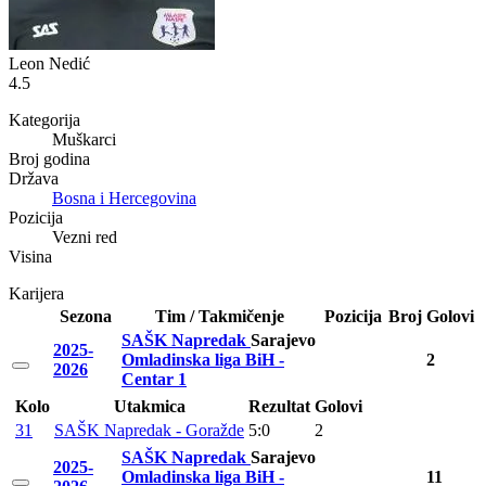
Leon Nedić
4.5
Kategorija
Muškarci
Broj godina
Država
Bosna i Hercegovina
Pozicija
Vezni red
Visina
Karijera
Sezona
Tim / Takmičenje
Pozicija
Broj
Golovi
SAŠK Napredak
Sarajevo
2025-
Omladinska liga BiH -
2
2026
Centar 1
Kolo
Utakmica
Rezultat
Golovi
31
SAŠK Napredak - Goražde
5:0
2
SAŠK Napredak
Sarajevo
2025-
Omladinska liga BiH -
11