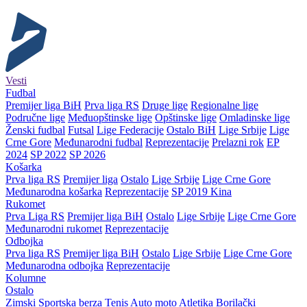
Vesti
Fudbal
Premijer liga BiH
Prva liga RS
Druge lige
Regionalne lige
Područne lige
Međuopštinske lige
Opštinske lige
Omladinske lige
Ženski fudbal
Futsal
Lige Federacije
Ostalo BiH
Lige Srbije
Lige
Crne Gore
Međunarodni fudbal
Reprezentacije
Prelazni rok
EP
2024
SP 2022
SP 2026
Košarka
Prva liga RS
Premijer liga
Ostalo
Lige Srbije
Lige Crne Gore
Međunarodna košarka
Reprezentacije
SP 2019 Kina
Rukomet
Prva Liga RS
Premijer liga BiH
Ostalo
Lige Srbije
Lige Crne Gore
Međunarodni rukomet
Reprezentacije
Odbojka
Prva liga RS
Premijer liga BiH
Ostalo
Lige Srbije
Lige Crne Gore
Međunarodna odbojka
Reprezentacije
Kolumne
Ostalo
Zimski
Sportska berza
Tenis
Auto moto
Atletika
Borilački