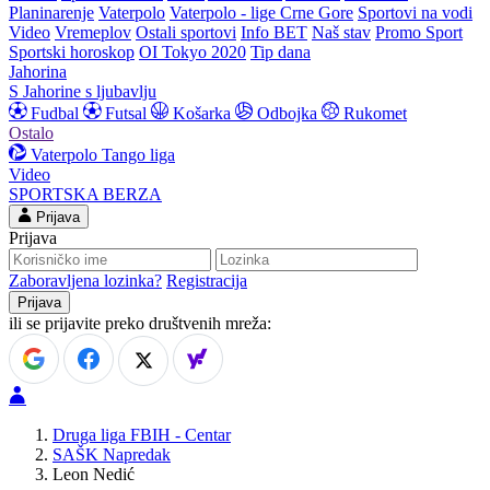
Planinarenje
Vaterpolo
Vaterpolo - lige Crne Gore
Sportovi na vodi
Video
Vremeplov
Ostali sportovi
Info BET
Naš stav
Promo Sport
Sportski horoskop
OI Tokyo 2020
Tip dana
Jahorina
S Jahorine s ljubavlju
Fudbal
Futsal
Košarka
Odbojka
Rukomet
Ostalo
Vaterpolo
Tango liga
Video
SPORTSKA BERZA
Prijava
Prijava
Zaboravljena lozinka?
Registracija
ili se prijavite preko društvenih mreža:
Druga liga FBIH - Centar
SAŠK Napredak
Leon Nedić