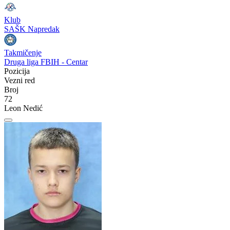
Klub
SAŠK Napredak
Takmičenje
Druga liga FBIH - Centar
Pozicija
Vezni red
Broj
72
Leon Nedić