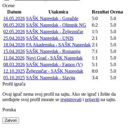
Ocene
Datum
Utakmica
Rezultat
Ocena
16.05.2026
SAŠK Napredak - Goražde
5:0
5.0
06.05.2026
SAŠK Napredak - Olimpik NG
6:2
5.0
02.05.2026
SAŠK Napredak - Željezničar
1:5
5.0
25.04.2026
SAŠK Napredak - UNIS
2:1
5.0
18.04.2026
FA Akademika - SAŠK Napredak
2:1
5.0
15.04.2026
SAŠK Napredak - Romanija
7:1
5.0
11.04.2026
Novi Grad - SAŠK Napredak
1:1
5.0
08.03.2026
SAŠK Napredak - Famos (V)
5:1
5.0
12.10.2025
Željezničar - SAŠK Napredak
8:0
5.0
05.10.2025
SAŠK Napredak - Slavija
3:4
5.0
Profil igrača
Ovaj igrač nema svoj profil na sajtu. Ako ste igrač i želite da
uređujete svoj profil morate se
registrovati
i
prijaviti
na sajtu.
Poruka
Zatvori