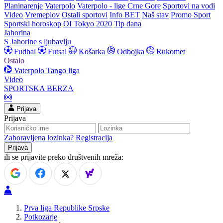
Planinarenje
Vaterpolo
Vaterpolo - lige Crne Gore
Sportovi na vodi
Video
Vremeplov
Ostali sportovi
Info BET
Naš stav
Promo Sport
Sportski horoskop
OI Tokyo 2020
Tip dana
Jahorina
S Jahorine s ljubavlju
Fudbal
Futsal
Košarka
Odbojka
Rukomet
Ostalo
Vaterpolo
Tango liga
Video
SPORTSKA BERZA
Prijava
Prijava
Zaboravljena lozinka?
Registracija
ili se prijavite preko društvenih mreža:
Prva liga Republike Srpske
Potkozarje