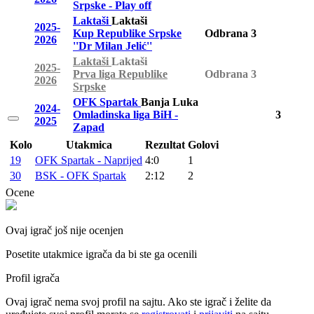
Srpske - Play off
Laktaši
Laktaši
2025-
Kup Republike Srpske
Odbrana
3
2026
''Dr Milan Jelić''
Laktaši
Laktaši
2025-
Prva liga Republike
Odbrana
3
2026
Srpske
OFK Spartak
Banja Luka
2024-
Omladinska liga BiH -
3
2025
Zapad
Kolo
Utakmica
Rezultat
Golovi
19
OFK Spartak - Naprijed
4:0
1
30
BSK - OFK Spartak
2:12
2
Ocene
Ovaj igrač još nije ocenjen
Posetite utakmice igrača da bi ste ga ocenili
Profil igrača
Ovaj igrač nema svoj profil na sajtu. Ako ste igrač i želite da