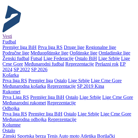
Vesti
Fudbal
Premijer liga BiH
Prva liga RS
Druge lige
Regionalne lige
Područne lige
Međuopštinske lige
Opštinske lige
Omladinske lige
Ženski fudbal
Futsal
Lige Federacije
Ostalo BiH
Lige Srbije
Lige
Crne Gore
Međunarodni fudbal
Reprezentacije
Prelazni rok
EP
2024
SP 2022
SP 2026
Košarka
Prva liga RS
Premijer liga
Ostalo
Lige Srbije
Lige Crne Gore
Međunarodna košarka
Reprezentacije
SP 2019 Kina
Rukomet
Prva Liga RS
Premijer liga BiH
Ostalo
Lige Srbije
Lige Crne Gore
Međunarodni rukomet
Reprezentacije
Odbojka
Prva liga RS
Premijer liga BiH
Ostalo
Lige Srbije
Lige Crne Gore
Međunarodna odbojka
Reprezentacije
Kolumne
Ostalo
Zimski
Sportska berza
Tenis
Auto moto
Atletika
Borilački