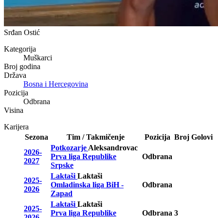
Srđan Ostić
Kategorija
Muškarci
Broj godina
Država
Bosna i Hercegovina
Pozicija
Odbrana
Visina
Karijera
Sezona
Tim / Takmičenje
Pozicija
Broj
Golovi
Potkozarje
Aleksandrovac
2026-
Prva liga Republike
Odbrana
2027
Srpske
Laktaši
Laktaši
2025-
Omladinska liga BiH -
Odbrana
2026
Zapad
Laktaši
Laktaši
2025-
Prva liga Republike
Odbrana
3
2026