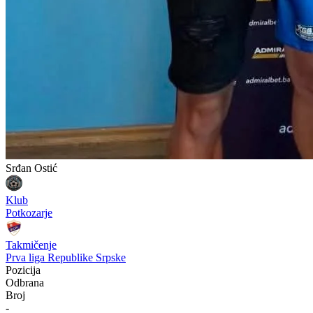
Srđan Ostić
Klub
Potkozarje
Takmičenje
Prva liga Republike Srpske
Pozicija
Odbrana
Broj
-