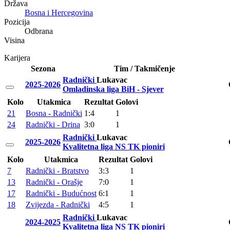
Država
Bosna i Hercegovina
Pozicija
Odbrana
Visina
Karijera
Sezona
Tim / Takmičenje
Radnički
Lukavac
2025-2026
Omladinska liga BiH - Sjever
Kolo
Utakmica
Rezultat
Golovi
21
Bosna - Radnički
1:4
1
24
Radnički - Drina
3:0
1
Radnički
Lukavac
2025-2026
Kvalitetna liga NS TK pioniri
Kolo
Utakmica
Rezultat
Golovi
7
Radnički - Bratstvo
3:3
1
13
Radnički - Orašje
7:0
1
17
Radnički - Budućnost
6:1
1
18
Zvijezda - Radnički
4:5
1
Radnički
Lukavac
2024-2025
Kvalitetna liga NS TK pioniri