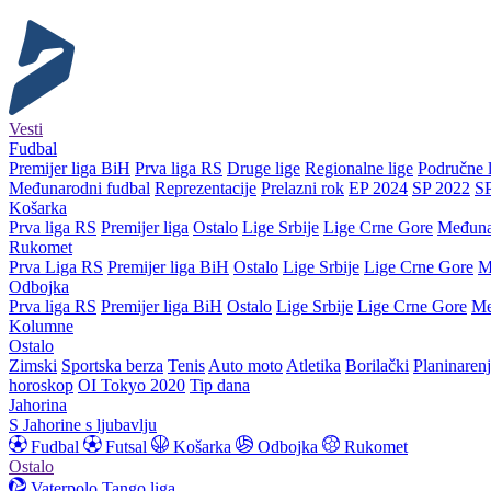
Vesti
Fudbal
Premijer liga BiH
Prva liga RS
Druge lige
Regionalne lige
Područne l
Međunarodni fudbal
Reprezentacije
Prelazni rok
EP 2024
SP 2022
S
Košarka
Prva liga RS
Premijer liga
Ostalo
Lige Srbije
Lige Crne Gore
Međuna
Rukomet
Prva Liga RS
Premijer liga BiH
Ostalo
Lige Srbije
Lige Crne Gore
M
Odbojka
Prva liga RS
Premijer liga BiH
Ostalo
Lige Srbije
Lige Crne Gore
Me
Kolumne
Ostalo
Zimski
Sportska berza
Tenis
Auto moto
Atletika
Borilački
Planinaren
horoskop
OI Tokyo 2020
Tip dana
Jahorina
S Jahorine s ljubavlju
Fudbal
Futsal
Košarka
Odbojka
Rukomet
Ostalo
Vaterpolo
Tango liga