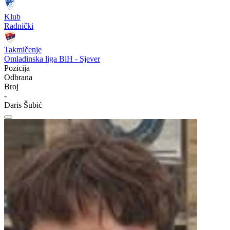
Klub
Radnički
Takmičenje
Omladinska liga BiH - Sjever
Pozicija
Odbrana
Broj
-
Daris Šubić