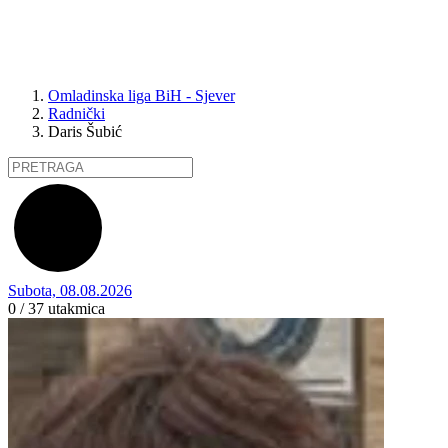
Omladinska liga BiH - Sjever
Radnički
Daris Šubić
Subota, 08.08.2026
0 / 37
utakmica