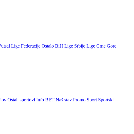
Futsal
Lige Federacije
Ostalo BiH
Lige Srbije
Lige Crne Gore
lov
Ostali sportovi
Info BET
Naš stav
Promo Sport
Sportski