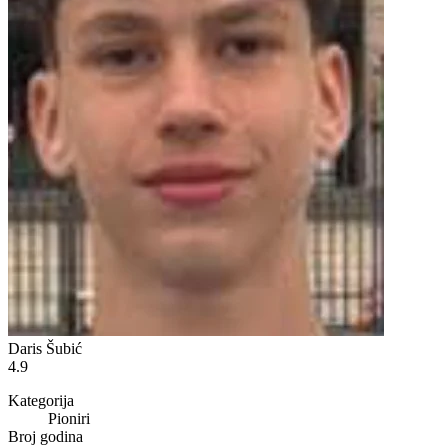
Daris Šubić
4.9
Kategorija
Pioniri
Broj godina