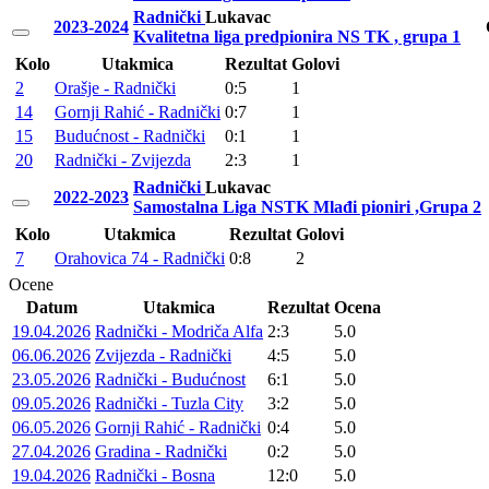
Radnički
Lukavac
2023-2024
Kvalitetna liga predpionira NS TK , grupa 1
Kolo
Utakmica
Rezultat
Golovi
2
Orašje - Radnički
0:5
1
14
Gornji Rahić - Radnički
0:7
1
15
Budućnost - Radnički
0:1
1
20
Radnički - Zvijezda
2:3
1
Radnički
Lukavac
2022-2023
Samostalna Liga NSTK Mlađi pioniri ,Grupa 2
Kolo
Utakmica
Rezultat
Golovi
7
Orahovica 74 - Radnički
0:8
2
Ocene
Datum
Utakmica
Rezultat
Ocena
19.04.2026
Radnički - Modriča Alfa
2:3
5.0
06.06.2026
Zvijezda - Radnički
4:5
5.0
23.05.2026
Radnički - Budućnost
6:1
5.0
09.05.2026
Radnički - Tuzla City
3:2
5.0
06.05.2026
Gornji Rahić - Radnički
0:4
5.0
27.04.2026
Gradina - Radnički
0:2
5.0
19.04.2026
Radnički - Bosna
12:0
5.0