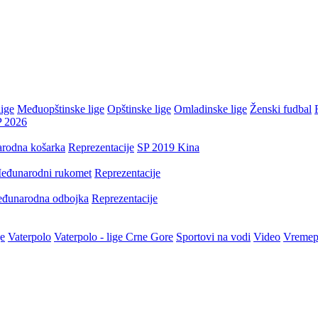
ige
Međuopštinske lige
Opštinske lige
Omladinske lige
Ženski fudbal
P 2026
rodna košarka
Reprezentacije
SP 2019 Kina
eđunarodni rukomet
Reprezentacije
đunarodna odbojka
Reprezentacije
je
Vaterpolo
Vaterpolo - lige Crne Gore
Sportovi na vodi
Video
Vremep