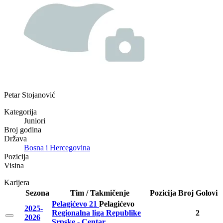
Petar Stojanović
Kategorija
Juniori
Broj godina
Država
Bosna i Hercegovina
Pozicija
Visina
Karijera
Sezona
Tim / Takmičenje
Pozicija
Broj
Golovi
Pelagićevo 21
Pelagićevo
2025-
Regionalna liga Republike
2
2026
Srpske - Centar