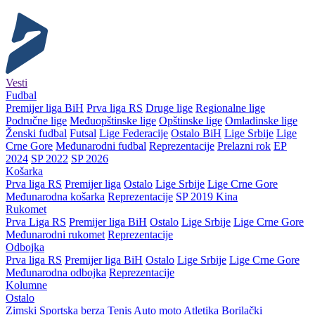
Vesti
Fudbal
Premijer liga BiH
Prva liga RS
Druge lige
Regionalne lige
Područne lige
Međuopštinske lige
Opštinske lige
Omladinske lige
Ženski fudbal
Futsal
Lige Federacije
Ostalo BiH
Lige Srbije
Lige
Crne Gore
Međunarodni fudbal
Reprezentacije
Prelazni rok
EP
2024
SP 2022
SP 2026
Košarka
Prva liga RS
Premijer liga
Ostalo
Lige Srbije
Lige Crne Gore
Međunarodna košarka
Reprezentacije
SP 2019 Kina
Rukomet
Prva Liga RS
Premijer liga BiH
Ostalo
Lige Srbije
Lige Crne Gore
Međunarodni rukomet
Reprezentacije
Odbojka
Prva liga RS
Premijer liga BiH
Ostalo
Lige Srbije
Lige Crne Gore
Međunarodna odbojka
Reprezentacije
Kolumne
Ostalo
Zimski
Sportska berza
Tenis
Auto moto
Atletika
Borilački