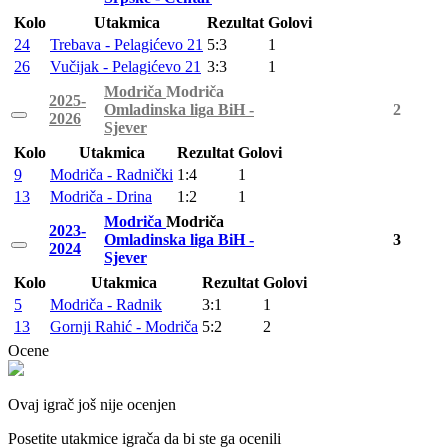
Kolo
Utakmica
Rezultat
Golovi
24
Trebava - Pelagićevo 21
5:3
1
26
Vučijak - Pelagićevo 21
3:3
1
Modriča
Modriča
2025-
Omladinska liga BiH -
2
2026
Sjever
Kolo
Utakmica
Rezultat
Golovi
9
Modriča - Radnički
1:4
1
13
Modriča - Drina
1:2
1
Modriča
Modriča
2023-
Omladinska liga BiH -
3
2024
Sjever
Kolo
Utakmica
Rezultat
Golovi
5
Modriča - Radnik
3:1
1
13
Gornji Rahić - Modriča
5:2
2
Ocene
Ovaj igrač još nije ocenjen
Posetite utakmice igrača da bi ste ga ocenili