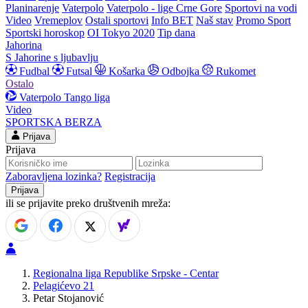
Planinarenje
Vaterpolo
Vaterpolo - lige Crne Gore
Sportovi na vodi
Video
Vremeplov
Ostali sportovi
Info BET
Naš stav
Promo Sport
Sportski horoskop
OI Tokyo 2020
Tip dana
Jahorina
S Jahorine s ljubavlju
Fudbal
Futsal
Košarka
Odbojka
Rukomet
Ostalo
Vaterpolo
Tango liga
Video
SPORTSKA BERZA
Prijava
Prijava
Zaboravljena lozinka?
Registracija
ili se prijavite preko društvenih mreža:
Regionalna liga Republike Srpske - Centar
Pelagićevo 21
Petar Stojanović