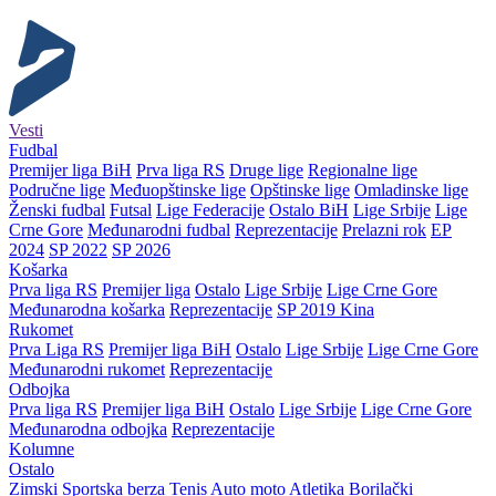
Vesti
Fudbal
Premijer liga BiH
Prva liga RS
Druge lige
Regionalne lige
Područne lige
Međuopštinske lige
Opštinske lige
Omladinske lige
Ženski fudbal
Futsal
Lige Federacije
Ostalo BiH
Lige Srbije
Lige
Crne Gore
Međunarodni fudbal
Reprezentacije
Prelazni rok
EP
2024
SP 2022
SP 2026
Košarka
Prva liga RS
Premijer liga
Ostalo
Lige Srbije
Lige Crne Gore
Međunarodna košarka
Reprezentacije
SP 2019 Kina
Rukomet
Prva Liga RS
Premijer liga BiH
Ostalo
Lige Srbije
Lige Crne Gore
Međunarodni rukomet
Reprezentacije
Odbojka
Prva liga RS
Premijer liga BiH
Ostalo
Lige Srbije
Lige Crne Gore
Međunarodna odbojka
Reprezentacije
Kolumne
Ostalo
Zimski
Sportska berza
Tenis
Auto moto
Atletika
Borilački