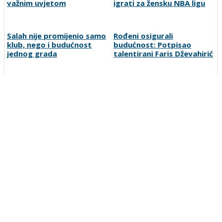
važnim uvjetom
igrati za žensku NBA ligu
Salah nije promijenio samo
Rođeni osigurali
klub, nego i budućnost
budućnost: Potpisao
jednog grada
talentirani Faris Dževahirić
Drama na Grbavici:
Dinamo nakon kupovine u
Željezničar golom u
Barceloni dovodi i igrača
završnici srušio BSK
PSG-a
Preporučuje ContentExchange
Vesti
O nama
Uslovi korišćenja
Polisa privatnosti
Postanite korisnik
Kontakt
Oglašavanje
Prijavite grešku
Pretraga
Linkovi
Ankete
Sportka berza
Copyright © 2007-2026 SportDC. Sva prava zadržana.
SportDC je deo
srbijasport.net
mreže