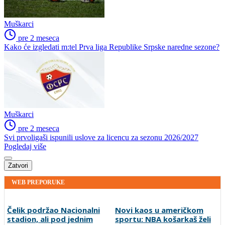
Muškarci
pre 2 meseca
Kako će izgledati m:tel Prva liga Republike Srpske naredne sezone?
Muškarci
pre 2 meseca
Svi prvoligaši ispunili uslove za licencu za sezonu 2026/2027
Pogledaj više
Zatvori
WEB PREPORUKE
Čelik podržao Nacionalni
Novi kaos u američkom
stadion, ali pod jednim
sportu: NBA košarkaš želi