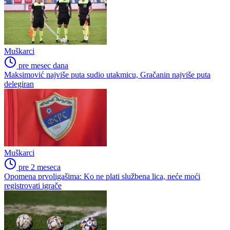
Muškarci
pre mesec dana
Maksimović najviše puta sudio utakmicu, Gračanin najviše puta
delegiran
Muškarci
pre 2 meseca
Opomena prvoligašima: Ko ne plati službena lica, neće moći
registrovati igrače