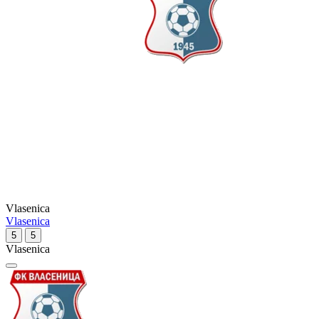
Vlasenica
Vlasenica
5
5
Vlasenica