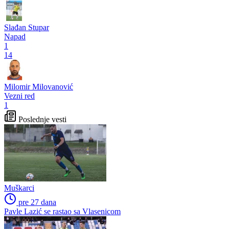
Slađan Stupar
Napad
1
14
Milomir Milovanović
Vezni red
1
Poslednje vesti
Muškarci
pre 27 dana
Pavle Lazić se rastao sa Vlasenicom