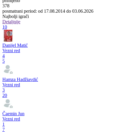
primljeno
378
posmatrani period: od 17.08.2014 do 03.06.2026
Najbolji igrači
Detaljnije
10
Danijel Matić
Vezni red
4
5
Hamza Hadžiavdić
Vezni red
3
20
Čaemin Jun
Vezni red
1
7