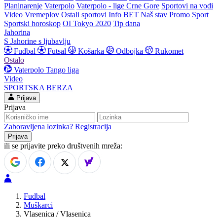
Planinarenje
Vaterpolo
Vaterpolo - lige Crne Gore
Sportovi na vodi
Video
Vremeplov
Ostali sportovi
Info BET
Naš stav
Promo Sport
Sportski horoskop
OI Tokyo 2020
Tip dana
Jahorina
S Jahorine s ljubavlju
Fudbal
Futsal
Košarka
Odbojka
Rukomet
Ostalo
Vaterpolo
Tango liga
Video
SPORTSKA BERZA
Prijava
Prijava
Zaboravljena lozinka?
Registracija
ili se prijavite preko društvenih mreža:
Fudbal
Muškarci
Vlasenica / Vlasenica