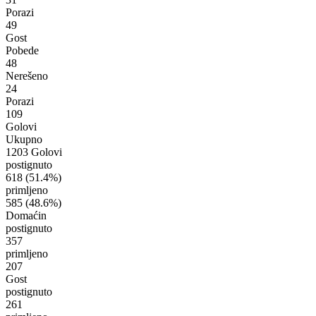
Porazi
49
Gost
Pobede
48
Nerešeno
24
Porazi
109
Golovi
Ukupno
1203 Golovi
postignuto
618
(51.4%)
primljeno
585
(48.6%)
Domaćin
postignuto
357
primljeno
207
Gost
postignuto
261