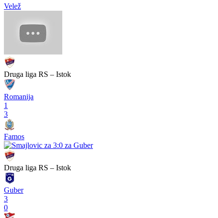
Velež
Druga liga RS – Istok
Romanija
1
3
Famos
Druga liga RS – Istok
Guber
3
0