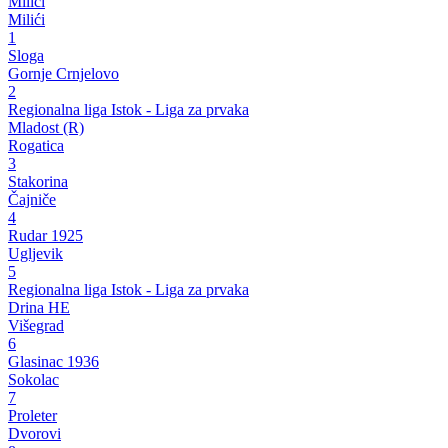
Milići
Milići
1
Sloga
Gornje Crnjelovo
2
Regionalna liga Istok - Liga za prvaka
Mladost (R)
Rogatica
3
Stakorina
Čajniče
4
Rudar 1925
Ugljevik
5
Regionalna liga Istok - Liga za prvaka
Drina HE
Višegrad
6
Glasinac 1936
Sokolac
7
Proleter
Dvorovi