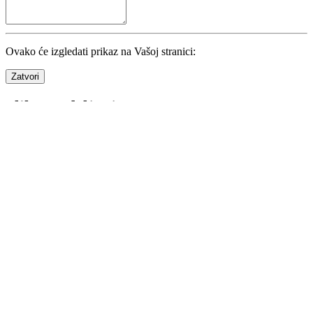
Ovako će izgledati prikaz na Vašoj stranici:
Zatvori
Slika za deljenje
Izaberite format za
rezultate
.
Instagram objava
1080 × 1350
Uspravna objava
Druga liga RS – Istok
Kvadrat
1080 × 1080
Instagram i Facebook
Druga liga RS – Istok
Story
1080 × 1920
Instagram i Facebook story