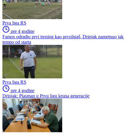
Prva liga RS
pre 4 godine
Famos odradio prvi trening kao prvoligaš, Drinjak nametnuo jak
tempo od starta
Prva liga RS
pre 4 godine
Drinjak: Plasman u Prvu ligu kruna generacije