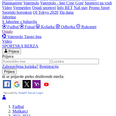
Planinarenje
Vaterpolo
Vaterpolo - lige Crne Gore
Sportovi na vodi
Video
Vremeplov
Ostali sportovi
Info BET
Naš stav
Promo Sport
Sportski horoskop
OI Tokyo 2020
Tip dana
Jahorina
S Jahorine s ljubavlju
Fudbal
Futsal
Košarka
Odbojka
Rukomet
Ostalo
Vaterpolo
Tango liga
Video
SPORTSKA BERZA
Prijava
Prijava
Zaboravljena lozinka?
Registracija
ili se prijavite preko društvenih mreža:
Fudbal
Muškarci
2021-2022