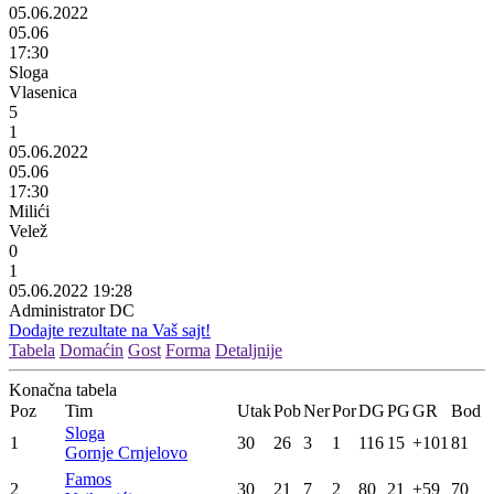
05.06.2022
05.06
17:30
Sloga
Vlasenica
5
1
05.06.2022
05.06
17:30
Milići
Velež
0
1
05.06.2022 19:28
Administrator DC
Dodajte rezultate na Vaš sajt!
Tabela
Domaćin
Gost
Forma
Detaljnije
Konačna tabela
Poz
Tim
Utak
Pob
Ner
Por
DG
PG
GR
Bod
Sloga
1
30
26
3
1
116
15
+101
81
Gornje Crnjelovo
Famos
2
30
21
7
2
80
21
+59
70