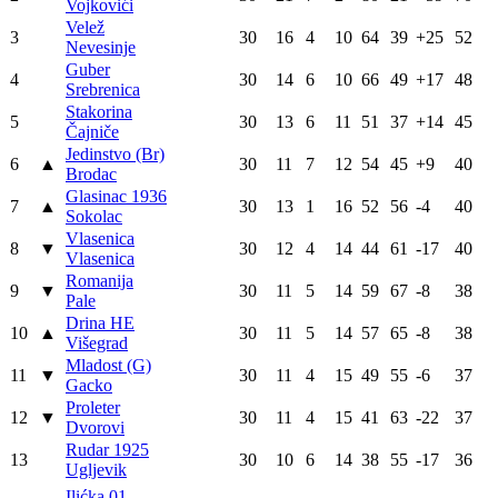
Vojkovići
Velež
3
30
16
4
10
64
39
+25
52
Nevesinje
Guber
4
30
14
6
10
66
49
+17
48
Srebrenica
Stakorina
5
30
13
6
11
51
37
+14
45
Čajniče
Jedinstvo (Br)
6
▲
30
11
7
12
54
45
+9
40
Brodac
Glasinac 1936
7
▲
30
13
1
16
52
56
-4
40
Sokolac
Vlasenica
8
▼
30
12
4
14
44
61
-17
40
Vlasenica
Romanija
9
▼
30
11
5
14
59
67
-8
38
Pale
Drina HE
10
▲
30
11
5
14
57
65
-8
38
Višegrad
Mladost (G)
11
▼
30
11
4
15
49
55
-6
37
Gacko
Proleter
12
▼
30
11
4
15
41
63
-22
37
Dvorovi
Rudar 1925
13
30
10
6
14
38
55
-17
36
Ugljevik
Ilićka 01