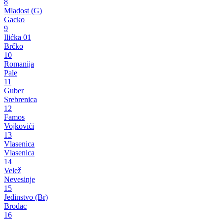
8
Mladost (G)
Gacko
9
Ilićka 01
Brčko
10
Romanija
Pale
11
Guber
Srebrenica
12
Famos
Vojkovići
13
Vlasenica
Vlasenica
14
Velež
Nevesinje
15
Jedinstvo (Br)
Brodac
16