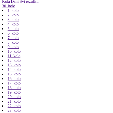
Kola
Dani
Svi rezultati
30. kolo
1. kolo
2. kolo
3. kolo
4. kolo
5. kolo
6. kolo
7. kolo
8. kolo
9. kolo
10. kolo
11. kolo
12. kolo
13. kolo
14. kolo
15. kolo
16. kolo
17. kolo
18. kolo
19. kolo
20. kolo
21. kolo
22. kolo
23. kolo