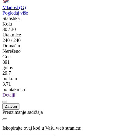
Mladost (G)
Pogledaj više
Statistika
Kola
30
/
30
Utakmice
240
/
240
Domaćin
Nerešeno
Gost
891
golovi
29.7
po kolu
3.71
po utakmici
Detalji
Zatvori
Preuzimanje sadržaja
Iskopirajte ovaj kod u Vašu web stranicu: