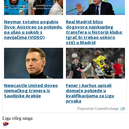
Neymar totalno pogubio
Real Madrid blizu
živce: Asistirao za pobjedu,
dogovora najskupljeg
pa ušao u sukob s
transfera u historiji kluba:
navijačima (VIDEO)
Igrač bi trebao uskoro
stići u Madrid
Newcastle United doveo
Fener i Aarhus upisali
njemačkog trenera iz
domaće pobjede u
Saudijske Arabije
kvalifikacijama za Ligu
prvaka
Preporučuje ContentExchange
Liga višeg ranga