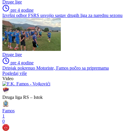
Druge lige
pre 4 godine
Izvršni odbor FSRS usvojio sastav drugih liga za narednu sezonu
Druge lige
pre 4 godine
Drinjak pokrenuo Motoriste, Famos počeo sa pripremama
Pogledaj više
Video
Druga liga RS – Istok
Famos
1
0