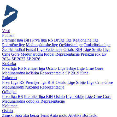
Vesti
Fudbal
Premijer liga BiH
Prva liga RS
Druge lige
Regionalne lige
Područne lige
Međuopštinske lige
Opštinske lige
Omladinske lige
Ženski fudbal
Futsal
Lige Federacije
Ostalo BiH
Lige Srbije
Lige
Crne Gore
Međunarodni fudbal
Reprezentacije
Prelazni rok
EP
2024
SP 2022
SP 2026
Košarka
Prva liga RS
Premijer liga
Ostalo
Lige Srbije
Lige Crne Gore
Međunarodna košarka
Reprezentacije
SP 2019 Kina
Rukomet
Prva Liga RS
Premijer liga BiH
Ostalo
Lige Srbije
Lige Crne Gore
Međunarodni rukomet
Reprezentacije
Odbojka
Prva liga RS
Premijer liga BiH
Ostalo
Lige Srbije
Lige Crne Gore
Međunarodna odbojka
Reprezentacije
Kolumne
Ostalo
Zimski
Sportska berza
Tenis
Auto moto
Atletika
Borilački