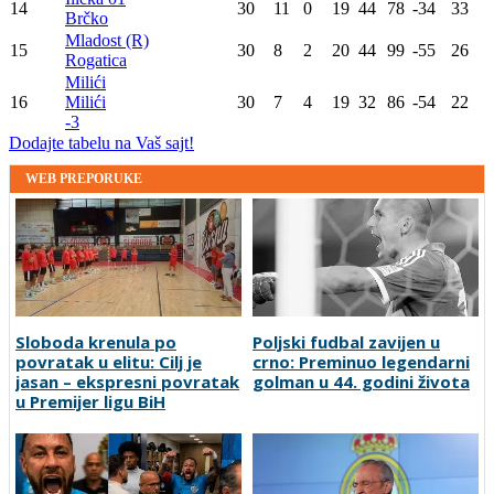
14
30
11
0
19
44
78
-34
33
Brčko
Mladost (R)
15
30
8
2
20
44
99
-55
26
Rogatica
Milići
16
Milići
30
7
4
19
32
86
-54
22
-3
Dodajte tabelu na Vaš sajt!
WEB PREPORUKE
Sloboda krenula po
Poljski fudbal zavijen u
povratak u elitu: Cilj je
crno: Preminuo legendarni
jasan – ekspresni povratak
golman u 44. godini života
u Premijer ligu BiH