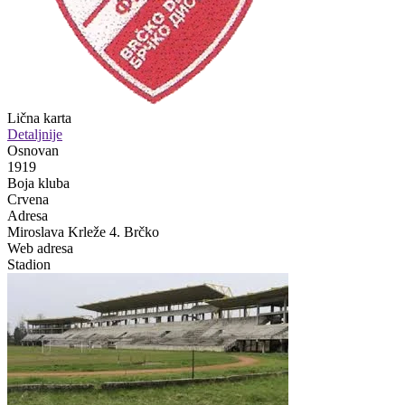
Lična karta
Detaljnije
Osnovan
1919
Boja kluba
Crvena
Adresa
Miroslava Krleže 4. Brčko
Web adresa
Stadion