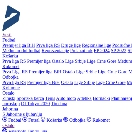
Vesti
Fudbal
Premijer liga BiH
Prva liga RS
Druge lige
Regionalne lige
Područne l
Međunarodni fudbal
Reprezentacije
Prelazni rok
EP 2024
SP 2022
S
Košarka
Prva liga RS
Premijer liga
Ostalo
Lige Srbije
Lige Crne Gore
Međuna
Rukomet
Prva Liga RS
Premijer liga BiH
Ostalo
Lige Srbije
Lige Crne Gore
M
Odbojka
Prva liga RS
Premijer liga BiH
Ostalo
Lige Srbije
Lige Crne Gore
Me
Kolumne
Ostalo
Zimski
Sportska berza
Tenis
Auto moto
Atletika
Borilački
Planinaren
horoskop
OI Tokyo 2020
Tip dana
Jahorina
S Jahorine s ljubavlju
Fudbal
Futsal
Košarka
Odbojka
Rukomet
Ostalo
Vaterpolo
Tango liga