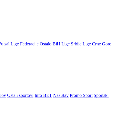
Futsal
Lige Federacije
Ostalo BiH
Lige Srbije
Lige Crne Gore
lov
Ostali sportovi
Info BET
Naš stav
Promo Sport
Sportski