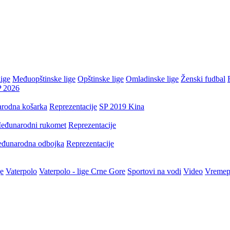
ige
Međuopštinske lige
Opštinske lige
Omladinske lige
Ženski fudbal
P 2026
rodna košarka
Reprezentacije
SP 2019 Kina
eđunarodni rukomet
Reprezentacije
đunarodna odbojka
Reprezentacije
je
Vaterpolo
Vaterpolo - lige Crne Gore
Sportovi na vodi
Video
Vremep