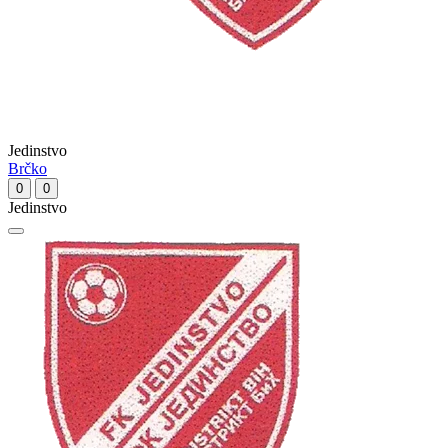
Jedinstvo
Brčko
0
0
Jedinstvo