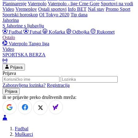
Planinarenje
Vaterpolo
Vaterpolo - lige Crne Gore
Sportovi na vodi
Video
Vremeplov
Ostali sportovi
Info BET
Naš stav
Promo Sport
Sportski horoskop
OI Tokyo 2020
Tip dana
Jahorina
S Jahorine s ljubavlju
Fudbal
Futsal
Košarka
Odbojka
Rukomet
Ostalo
Vaterpolo
Tango liga
Video
SPORTSKA BERZA
Prijava
Prijava
Zaboravljena lozinka?
Registracija
ili se prijavite preko društvenih mreža:
Fudbal
Muškarci