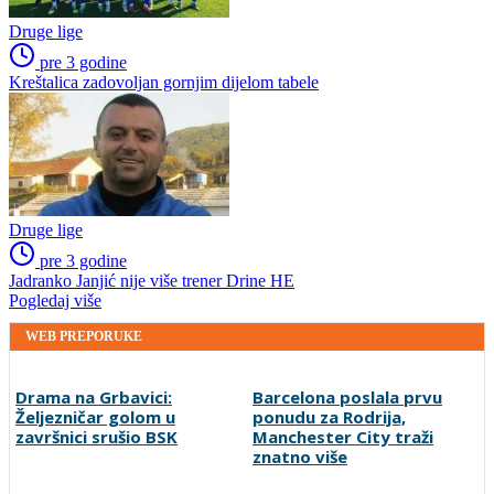
Druge lige
pre 3 godine
Kreštalica zadovoljan gornjim dijelom tabele
Druge lige
pre 3 godine
Jadranko Janjić nije više trener Drine HE
Pogledaj više
WEB PREPORUKE
Drama na Grbavici:
Barcelona poslala prvu
Željezničar golom u
ponudu za Rodrija,
završnici srušio BSK
Manchester City traži
znatno više