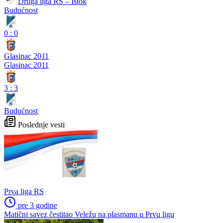
Druga liga RS – Istok
Budućnost
0
:
0
Glasinac 2011
Glasinac 2011
3
:
3
Budućnost
Poslednje vesti
Prva liga RS
pre 3 godine
Matični savez čestitao Veležu na plasmanu u Prvu ligu