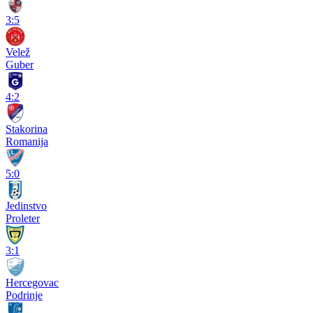
3:5
Velež
Guber
4:2
Stakorina
Romanija
5:0
Jedinstvo
Proleter
3:1
Hercegovac
Podrinje