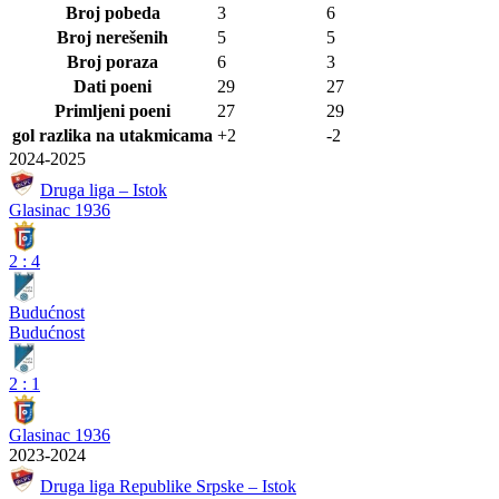
Broj pobeda
3
6
Broj nerešenih
5
5
Broj poraza
6
3
Dati poeni
29
27
Primljeni poeni
27
29
gol razlika na utakmicama
+2
-2
2024-2025
Druga liga – Istok
Glasinac 1936
2
:
4
Budućnost
Budućnost
2
:
1
Glasinac 1936
2023-2024
Druga liga Republike Srpske – Istok