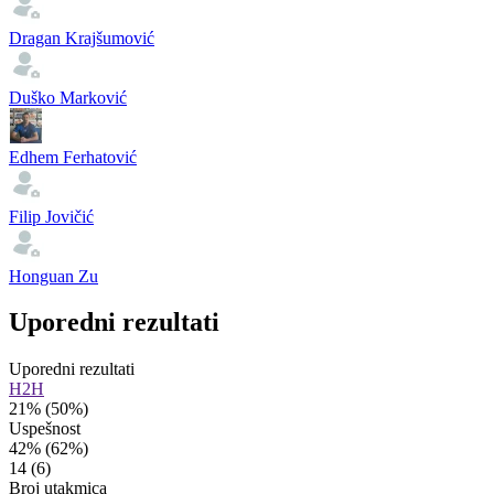
Dragan Krajšumović
Duško Marković
Edhem Ferhatović
Filip Jovičić
Honguan Zu
Uporedni rezultati
Uporedni rezultati
H2H
21%
(50%)
Uspešnost
42%
(62%)
14
(6)
Broj utakmica