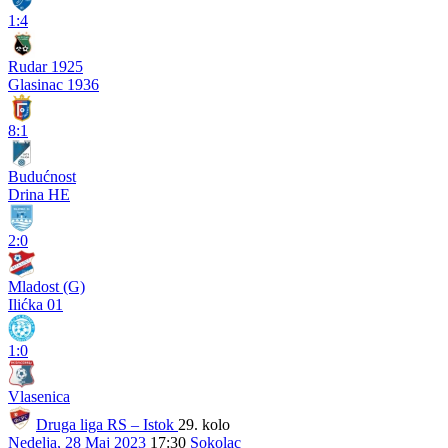
1:4
Rudar 1925
Glasinac 1936
8:1
Budućnost
Drina HE
2:0
Mladost (G)
Ilićka 01
1:0
Vlasenica
Druga liga RS – Istok
29. kolo
Nedelja, 28 Maj 2023
17:30
Sokolac