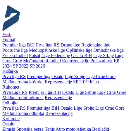
Vesti
Fudbal
Premijer liga BiH
Prva liga RS
Druge lige
Regionalne lige
Područne lige
Međuopštinske lige
Opštinske lige
Omladinske lige
Ženski fudbal
Futsal
Lige Federacije
Ostalo BiH
Lige Srbije
Lige
Crne Gore
Međunarodni fudbal
Reprezentacije
Prelazni rok
EP
2024
SP 2022
SP 2026
Košarka
Prva liga RS
Premijer liga
Ostalo
Lige Srbije
Lige Crne Gore
Međunarodna košarka
Reprezentacije
SP 2019 Kina
Rukomet
Prva Liga RS
Premijer liga BiH
Ostalo
Lige Srbije
Lige Crne Gore
Međunarodni rukomet
Reprezentacije
Odbojka
Prva liga RS
Premijer liga BiH
Ostalo
Lige Srbije
Lige Crne Gore
Međunarodna odbojka
Reprezentacije
Kolumne
Ostalo
Zimski
Sportska berza
Tenis
Auto moto
Atletika
Borilački