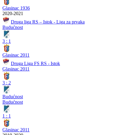
Glasinac 1936
2020-2021
Druga liga RS – Istok - Liga za prvaka
Budućnost
3
:
1
Glasinac 2011
Druga Liga FS RS - Istok
Glasinac 2011
3
:
2
Budućnost
Budućnost
1
:
1
Glasinac 2011