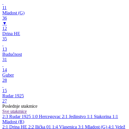
11
Mladost (G)
36
▼
12
Drina HE
35
13
Budućnost
31
14
Guber
28
15
Rudar 1925
27
Poslednje utakmice
Sve utakmice
2:3
Rudar 1925
1:0
Hercegovac
2:1
Jedinstvo
1:1
Stakorina
1:1
Mladost (R)
2:1
Drina HE
2:2
Ilićka 01
1:4
Vlasenica
3:1
Mladost (G)
4:1
Velež