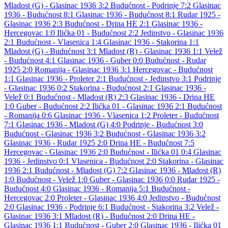
Mladost (G) - Glasinac 1936 3:2
Budućnost - Podrinje 7:2
Glasinac
1936 - Budućnost 8:1
Glasinac 1936 - Budućnost 8:1
Rudar 1925 -
Glasinac 1936 2:3
Budućnost - Drina HE 2:1
Glasinac 1936 -
Hercegovac 1:0
Ilićka 01 - Budućnost 2:2
Jedinstvo - Glasinac 1936
2:1
Budućnost - Vlasenica 1:4
Glasinac 1936 - Stakorina 1:1
Mladost (G) - Budućnost 3:1
Mladost (R) - Glasinac 1936 1:1
Velež
- Budućnost 4:1
Glasinac 1936 - Guber 0:0
Budućnost - Rudar
1925 2:0
Romanija - Glasinac 1936 3:1
Hercegovac - Budućnost
1:1
Glasinac 1936 - Proleter 2:1
Budućnost - Jedinstvo 3:1
Podrinje
- Glasinac 1936 0:2
Stakorina - Budućnost 2:1
Glasinac 1936 -
Velež 0:1
Budućnost - Mladost (R) 2:3
Glasinac 1936 - Drina HE
1:0
Guber - Budućnost 2:2
Ilićka 01 - Glasinac 1936 2:1
Budućnost
- Romanija 0:6
Glasinac 1936 - Vlasenica 1:2
Proleter - Budućnost
7:1
Glasinac 1936 - Mladost (G) 4:0
Podrinje - Budućnost 3:0
Budućnost - Glasinac 1936 3:2
Budućnost - Glasinac 1936 3:2
Glasinac 1936 - Rudar 1925 2:0
Drina HE - Budućnost 7:5
Hercegovac - Glasinac 1936 2:0
Budućnost - Ilićka 01 0:4
Glasinac
1936 - Jedinstvo 0:1
Vlasenica - Budućnost 2:0
Stakorina - Glasinac
1936 2:1
Budućnost - Mladost (G) 7:2
Glasinac 1936 - Mladost (R)
1:0
Budućnost - Velež 1:0
Guber - Glasinac 1936 0:0
Rudar 1925 -
Budućnost 4:0
Glasinac 1936 - Romanija 5:1
Budućnost -
Hercegovac 2:0
Proleter - Glasinac 1936 4:0
Jedinstvo - Budućnost
2:0
Glasinac 1936 - Podrinje 6:1
Budućnost - Stakorina 3:2
Velež -
Glasinac 1936 3:1
Mladost (R) - Budućnost 2:0
Drina HE -
Glasinac 1936 1:1
Budućnost - Guber 2:0
Glasinac 1936 - Ilićka 01