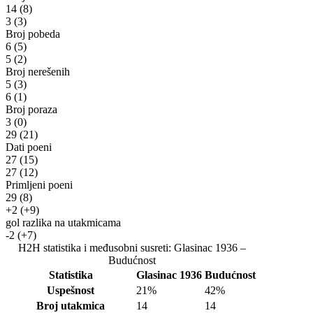
14
(8)
3
(3)
Broj pobeda
6
(5)
5
(2)
Broj nerešenih
5
(3)
6
(1)
Broj poraza
3
(0)
29
(21)
Dati poeni
27
(15)
27
(12)
Primljeni poeni
29
(8)
+2
(+9)
gol razlika na utakmicama
-2
(+7)
H2H statistika i međusobni susreti: Glasinac 1936 –
Budućnost
Statistika
Glasinac 1936
Budućnost
Uspešnost
21%
42%
Broj utakmica
14
14