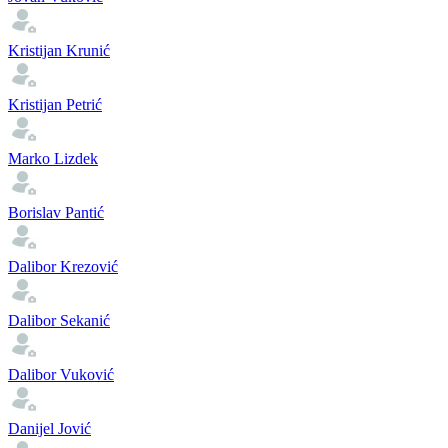
Kristijan Krunić
Kristijan Petrić
Marko Lizdek
Borislav Pantić
Dalibor Krezović
Dalibor Sekanić
Dalibor Vuković
Danijel Jović