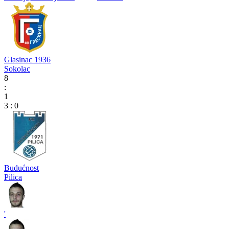
Glasinac 1936
Sokolac
8
:
1
3
:
0
Budućnost
Pilica
'