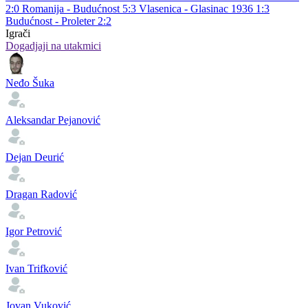
2:0
Romanija - Budućnost 5:3
Vlasenica - Glasinac 1936 1:3
Budućnost - Proleter 2:2
Igrači
Dogadjaji na utakmici
Neđo Šuka
Aleksandar Pejanović
Dejan Deurić
Dragan Radović
Igor Petrović
Ivan Trifković
Jovan Vuković