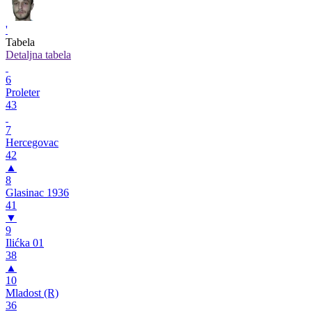
'
Tabela
Detaljna tabela
6
Proleter
43
7
Hercegovac
42
▲
8
Glasinac 1936
41
▼
9
Ilićka 01
38
▲
10
Mladost (R)
36