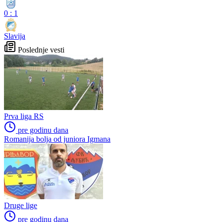
0
:
1
Slavija
Poslednje vesti
Prva liga RS
pre godinu dana
Romanija bolja od juniora Igmana
Druge lige
pre godinu dana