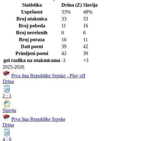
Statistika
Drina (Z)
Slavija
Uspešnost
33%
48%
Broj utakmica
33
33
Broj pobeda
11
16
Broj nerešenih
6
6
Broj poraza
16
11
Dati poeni
39
42
Primljeni poeni
42
39
gol razlika na utakmicama
-3
+3
2025-2026
Prva liga Republike Srpske - Play off
Drina
2
:
1
Slavija
Prva liga Republike Srpske
Drina
4
:
0