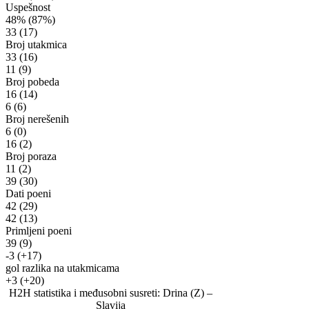
Uspešnost
48%
(87%)
33
(17)
Broj utakmica
33
(16)
11
(9)
Broj pobeda
16
(14)
6
(6)
Broj nerešenih
6
(0)
16
(2)
Broj poraza
11
(2)
39
(30)
Dati poeni
42
(29)
42
(13)
Primljeni poeni
39
(9)
-3
(+17)
gol razlika na utakmicama
+3
(+20)
H2H statistika i međusobni susreti: Drina (Z) –
Slavija