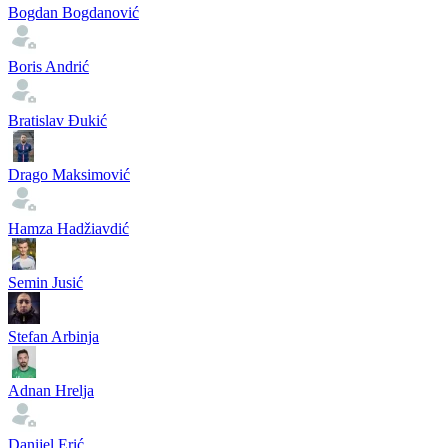
Bogdan Bogdanović
Boris Andrić
Bratislav Đukić
Drago Maksimović
Hamza Hadžiavdić
Semin Jusić
Stefan Arbinja
Adnan Hrelja
Danijel Erić