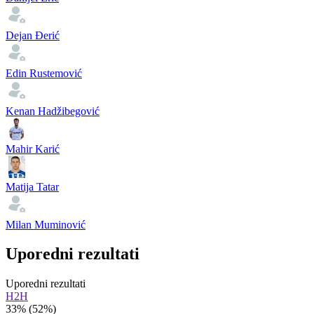
Dejan Đerić
Edin Rustemović
Kenan Hadžibegović
Mahir Karić
Matija Tatar
Milan Muminović
Uporedni rezultati
Uporedni rezultati
H2H
33%
(52%)