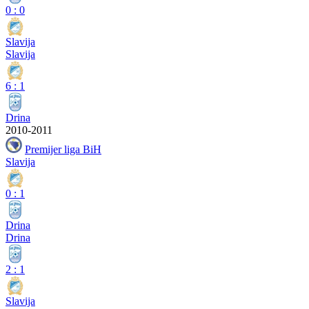
0
:
0
Slavija
Slavija
6
:
1
Drina
2010-2011
Premijer liga BiH
Slavija
0
:
1
Drina
Drina
2
:
1
Slavija