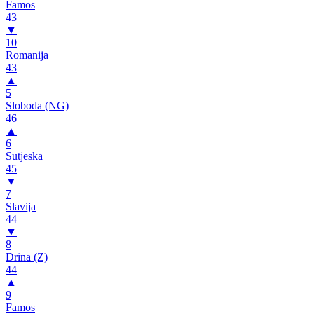
Famos
43
▼
10
Romanija
43
▲
5
Sloboda (NG)
46
▲
6
Sutjeska
45
▼
7
Slavija
44
▼
8
Drina (Z)
44
▲
9
Famos