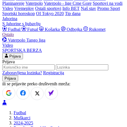
Planinarenje
Vaterpolo
Vaterpolo - lige Crne Gore
Sportovi na vodi
Video
Vremeplov
Ostali sportovi
Info BET
Naš stav
Promo Sport
Sportski horoskop
OI Tokyo 2020
Tip dana
Jahorina
S Jahorine s ljubavlju
Fudbal
Futsal
Košarka
Odbojka
Rukomet
Ostalo
Vaterpolo
Tango liga
Video
SPORTSKA BERZA
Prijava
Prijava
Zaboravljena lozinka?
Registracija
ili se prijavite preko društvenih mreža:
Fudbal
Muškarci
2024-2025