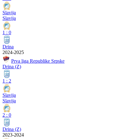
Slavija
Slavija
1
:
0
Drina
2024-2025
Prva liga Republike Srpske
Drina (Z)
1
:
2
Slavija
Slavija
2
:
0
Drina (Z)
2023-2024