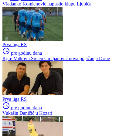
Vladanko Komlenović napustio klupu Ljubića
Prva liga RS
pre godinu dana
Kjire Mitkov i Sreten Cmiljanović nova pojačanja Drine
Prva liga RS
pre godinu dana
Vukašin Daničić u Kozari