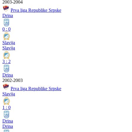
2003-2004
Prva liga Republike Srpske
Drina
0
:
0
Slavija
Slavija
3
:
2
Drina
2002-2003
Prva liga Republike Srpske
Slavija
1
:
0
Drina
Drina