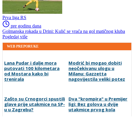
Prva liga RS
pre godinu dana
Golmanska rokada u Drini: Kulić se vraća na gol matičnog kluba
Pogledaj više
WEB PREPORUKE
Lana Pudar i dalje mora
Modrić bi mogao dobiti
putovati 100 kilometara
neočekivanu ulogu u
od Mostara kako bi
Milanu: Gazzetta
trenirala
nagovijestila veliki potez
Zašto su Crnogorci spustili
Dva "krompira" u Premijer
glave prije utakmice na SP-
ligi: Bez golova u dvije
u u Zagrebu?
utakmice prvog kola
Isiah Thomas kritikovao
VIDEO: Navijači Torcide i
Celticse zbog odnosa
BBB-a se potukli kod