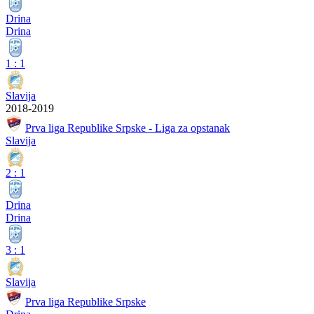
Drina
Drina
1
:
1
Slavija
2018-2019
Prva liga Republike Srpske - Liga za opstanak
Slavija
2
:
1
Drina
Drina
3
:
1
Slavija
Prva liga Republike Srpske