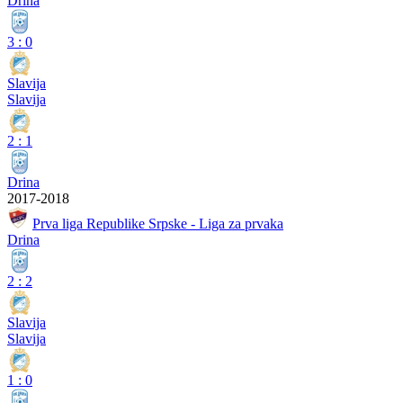
Drina
3
:
0
Slavija
Slavija
2
:
1
Drina
2017-2018
Prva liga Republike Srpske - Liga za prvaka
Drina
2
:
2
Slavija
Slavija
1
:
0