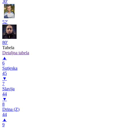
30'
52'
80'
Tabela
Detaljna tabela
▲
6
Sutjeska
45
▼
7
Slavija
44
▼
8
Drina (Z)
44
▲
9