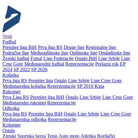
Vesti
Fudbal
Premijer liga BiH
Prva liga RS
Druge lige
Regionalne lige
Područne lige
Međuopštinske lige
Opštinske lige
Omladinske lige
Ženski fudbal
Futsal
Lige Federacije
Ostalo BiH
Lige Srbije
Lige
Crne Gore
Međunarodni fudbal
Reprezentacije
Prelazni rok
EP
2024
SP 2022
SP 2026
Košarka
Prva liga RS
Premijer liga
Ostalo
Lige Srbije
Lige Crne Gore
Međunarodna košarka
Reprezentacije
SP 2019 Kina
Rukomet
Prva Liga RS
Premijer liga BiH
Ostalo
Lige Srbije
Lige Crne Gore
Međunarodni rukomet
Reprezentacije
Odbojka
Prva liga RS
Premijer liga BiH
Ostalo
Lige Srbije
Lige Crne Gore
Međunarodna odbojka
Reprezentacije
Kolumne
Ostalo
Zimski
Sportska berza
Tenis
Auto moto
Atletika
Borilački