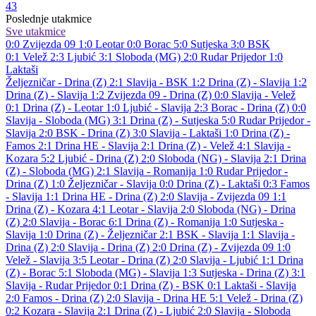
43
Poslednje utakmice
Sve utakmice
0:0
Zvijezda 09
1:0
Leotar
0:0
Borac
5:0
Sutjeska
3:0
BSK
0:1
Velež
2:3
Ljubić
3:1
Sloboda (MG)
2:0
Rudar Prijedor
1:0
Laktaši
Željezničar - Drina (Z) 2:1
Slavija - BSK 1:2
Drina (Z) - Slavija 1:2
Drina (Z) - Slavija 1:2
Zvijezda 09 - Drina (Z) 0:0
Slavija - Velež
0:1
Drina (Z) - Leotar 1:0
Ljubić - Slavija 2:3
Borac - Drina (Z) 0:0
Slavija - Sloboda (MG) 3:1
Drina (Z) - Sutjeska 5:0
Rudar Prijedor -
Slavija 2:0
BSK - Drina (Z) 3:0
Slavija - Laktaši 1:0
Drina (Z) -
Famos 2:1
Drina HE - Slavija 2:1
Drina (Z) - Velež 4:1
Slavija -
Kozara 5:2
Ljubić - Drina (Z) 2:0
Sloboda (NG) - Slavija 2:1
Drina
(Z) - Sloboda (MG) 2:1
Slavija - Romanija 1:0
Rudar Prijedor -
Drina (Z) 1:0
Željezničar - Slavija 0:0
Drina (Z) - Laktaši 0:3
Famos
- Slavija 1:1
Drina HE - Drina (Z) 2:0
Slavija - Zvijezda 09 1:1
Drina (Z) - Kozara 4:1
Leotar - Slavija 2:0
Sloboda (NG) - Drina
(Z) 2:0
Slavija - Borac 6:1
Drina (Z) - Romanija 1:0
Sutjeska -
Slavija 1:0
Drina (Z) - Željezničar 2:1
BSK - Slavija 1:1
Slavija -
Drina (Z) 2:0
Slavija - Drina (Z) 2:0
Drina (Z) - Zvijezda 09 1:0
Velež - Slavija 3:5
Leotar - Drina (Z) 2:0
Slavija - Ljubić 1:1
Drina
(Z) - Borac 5:1
Sloboda (MG) - Slavija 1:3
Sutjeska - Drina (Z) 3:1
Slavija - Rudar Prijedor 0:1
Drina (Z) - BSK 0:1
Laktaši - Slavija
2:0
Famos - Drina (Z) 2:0
Slavija - Drina HE 5:1
Velež - Drina (Z)
0:2
Kozara - Slavija 2:1
Drina (Z) - Ljubić 2:0
Slavija - Sloboda