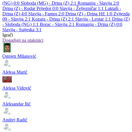
(NG) 0:0
Sloboda (MG) - Drina (Z) 2:1
Romanija - Slavija 2:0
Drina (Z) - Rudar Prijedor 0:0
Slavija - Željezničar 1:1
Laktaši -
Drina (Z) 4:0
Slavija - Famos 2:0
Drina (Z) - Drina HE 1:0
Zvijezda
09 - Slavija 2:1
Kozara - Drina (Z) 2:1
Slavija - Leotar 1:1
Drina (Z)
- Sloboda (NG) 1:1
Borac - Slavija 2:1
Romanija - Drina (Z) 0:0
Slavija - Sutjeska 3:1
Igrači
Dogadjaji na utakmici
Ognjen Milanović
Aleksa Marić
Aleksa Vidović
Aleksandar Ilić
Andrej Radić