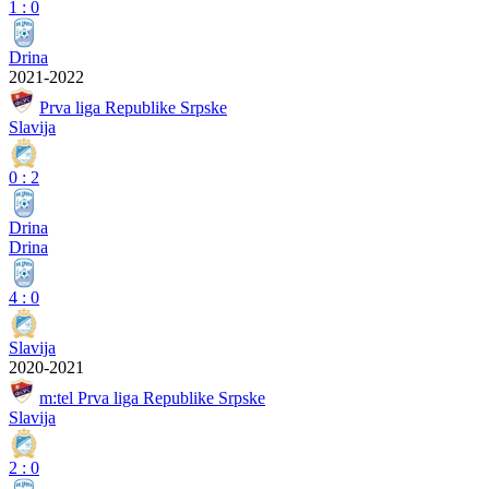
1
:
0
Drina
2021-2022
Prva liga Republike Srpske
Slavija
0
:
2
Drina
Drina
4
:
0
Slavija
2020-2021
m:tel Prva liga Republike Srpske
Slavija
2
:
0