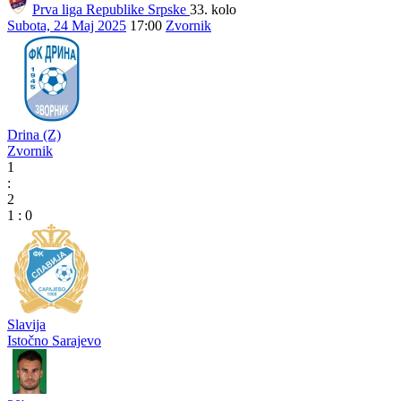
Prva liga Republike Srpske
33. kolo
Subota, 24 Maj 2025
17:00
Zvornik
Drina (Z)
Zvornik
1
:
2
1
:
0
Slavija
Istočno Sarajevo