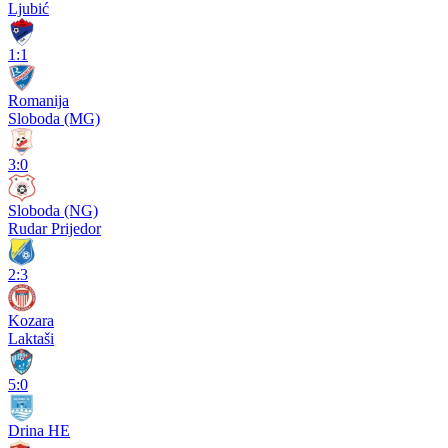
Ljubić
1:1
Romanija
Sloboda (MG)
3:0
Sloboda (NG)
Rudar Prijedor
2:3
Kozara
Laktaši
5:0
Drina HE