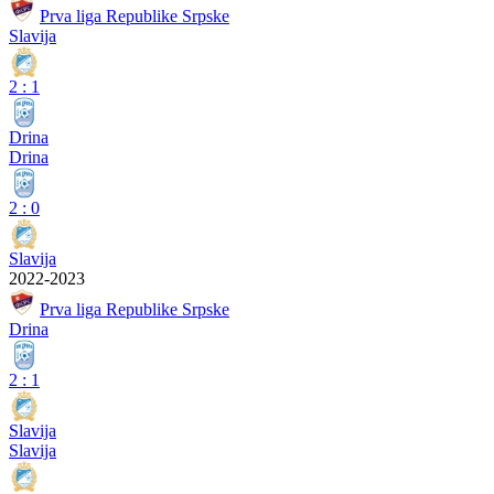
Prva liga Republike Srpske
Slavija
2
:
1
Drina
Drina
2
:
0
Slavija
2022-2023
Prva liga Republike Srpske
Drina
2
:
1
Slavija
Slavija