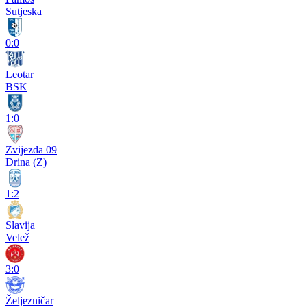
Sutjeska
0:0
Leotar
BSK
1:0
Zvijezda 09
Drina (Z)
1:2
Slavija
Velež
3:0
Željezničar