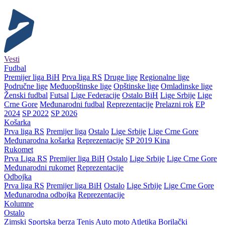
Vesti
Fudbal
Premijer liga BiH
Prva liga RS
Druge lige
Regionalne lige
Područne lige
Međuopštinske lige
Opštinske lige
Omladinske lige
Ženski fudbal
Futsal
Lige Federacije
Ostalo BiH
Lige Srbije
Lige
Crne Gore
Međunarodni fudbal
Reprezentacije
Prelazni rok
EP
2024
SP 2022
SP 2026
Košarka
Prva liga RS
Premijer liga
Ostalo
Lige Srbije
Lige Crne Gore
Međunarodna košarka
Reprezentacije
SP 2019 Kina
Rukomet
Prva Liga RS
Premijer liga BiH
Ostalo
Lige Srbije
Lige Crne Gore
Međunarodni rukomet
Reprezentacije
Odbojka
Prva liga RS
Premijer liga BiH
Ostalo
Lige Srbije
Lige Crne Gore
Međunarodna odbojka
Reprezentacije
Kolumne
Ostalo
Zimski
Sportska berza
Tenis
Auto moto
Atletika
Borilački