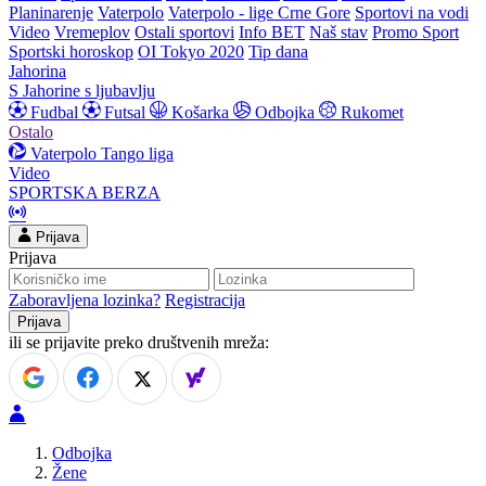
Planinarenje
Vaterpolo
Vaterpolo - lige Crne Gore
Sportovi na vodi
Video
Vremeplov
Ostali sportovi
Info BET
Naš stav
Promo Sport
Sportski horoskop
OI Tokyo 2020
Tip dana
Jahorina
S Jahorine s ljubavlju
Fudbal
Futsal
Košarka
Odbojka
Rukomet
Ostalo
Vaterpolo
Tango liga
Video
SPORTSKA BERZA
Prijava
Prijava
Zaboravljena lozinka?
Registracija
ili se prijavite preko društvenih mreža:
Odbojka
Žene