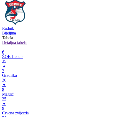
Radnik
Bijeljina
Tabela
Detaljna tabela
6
ŽOK Leotar
35
▲
7
Gradiška
26
▼
8
Maglić
25
▼
9
Crvena zvijezda