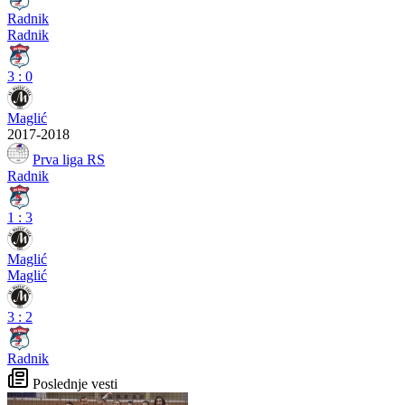
Radnik
Radnik
3
:
0
Maglić
2017-2018
Prva liga RS
Radnik
1
:
3
Maglić
Maglić
3
:
2
Radnik
Poslednje vesti