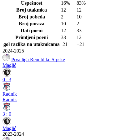
Uspešnost
16%
83%
Broj utakmica
12
12
Broj pobeda
2
10
Broj poraza
10
2
Dati poeni
12
33
Primljeni poeni
33
12
gol razlika na utakmicama
-21
+21
2024-2025
Prva liga Republike Srpske
Maglić
0
:
3
Radnik
Radnik
3
:
0
Maglić
2023-2024