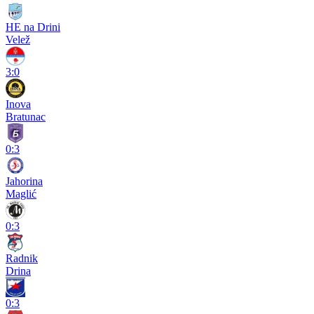
HE na Drini
Velež
3:0
Inova
Bratunac
0:3
Jahorina
Maglić
0:3
Radnik
Drina
0:3