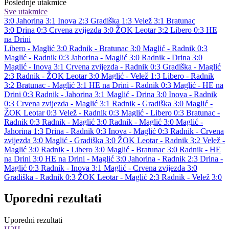
Poslednje utakmice
Sve utakmice
3:0
Jahorina
3:1
Inova
2:3
Gradiška
1:3
Velež
3:1
Bratunac
3:0
Drina
0:3
Crvena zvijezda
3:0
ŽOK Leotar
3:2
Libero
0:3
HE
na Drini
Libero - Maglić 3:0
Radnik - Bratunac 3:0
Maglić - Radnik 0:3
Maglić - Radnik 0:3
Jahorina - Maglić 3:0
Radnik - Drina 3:0
Maglić - Inova 3:1
Crvena zvijezda - Radnik 0:3
Gradiška - Maglić
2:3
Radnik - ŽOK Leotar 3:0
Maglić - Velež 1:3
Libero - Radnik
3:2
Bratunac - Maglić 3:1
HE na Drini - Radnik 0:3
Maglić - HE na
Drini 0:3
Radnik - Jahorina 3:1
Maglić - Drina 3:0
Inova - Radnik
0:3
Crvena zvijezda - Maglić 3:1
Radnik - Gradiška 3:0
Maglić -
ŽOK Leotar 0:3
Velež - Radnik 0:3
Maglić - Libero 0:3
Bratunac -
Radnik 0:3
Radnik - Maglić 3:0
Radnik - Maglić 3:0
Maglić -
Jahorina 1:3
Drina - Radnik 0:3
Inova - Maglić 0:3
Radnik - Crvena
zvijezda 3:0
Maglić - Gradiška 3:0
ŽOK Leotar - Radnik 3:2
Velež -
Maglić 3:0
Radnik - Libero 3:0
Maglić - Bratunac 3:0
Radnik - HE
na Drini 3:0
HE na Drini - Maglić 3:0
Jahorina - Radnik 2:3
Drina -
Maglić 0:3
Radnik - Inova 3:1
Maglić - Crvena zvijezda 3:0
Gradiška - Radnik 0:3
ŽOK Leotar - Maglić 2:3
Radnik - Velež 3:0
Uporedni rezultati
Uporedni rezultati