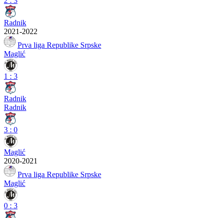
2
:
3
Radnik
2021-2022
Prva liga Republike Srpske
Maglić
1
:
3
Radnik
Radnik
3
:
0
Maglić
2020-2021
Prva liga Republike Srpske
Maglić
0
:
3