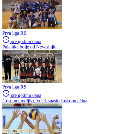
Prva liga RS
pre godinu dana
Palajnke bolje od Nevesinjki
Prva liga RS
pre godinu dana
Gosti neumoljivi, Velež spasio čast domaćina