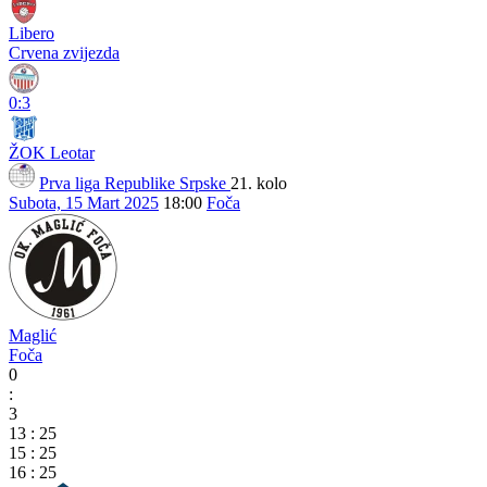
Libero
Crvena zvijezda
0:3
ŽOK Leotar
Prva liga Republike Srpske
21. kolo
Subota, 15 Mart 2025
18:00
Foča
Maglić
Foča
0
:
3
13
:
25
15
:
25
16
:
25