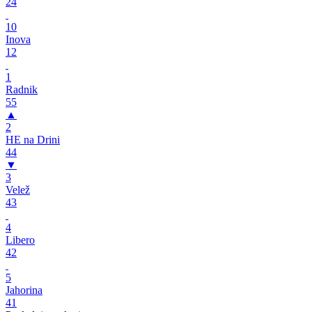
24
10
Inova
12
1
Radnik
55
▲
2
HE na Drini
44
▼
3
Velež
43
4
Libero
42
5
Jahorina
41