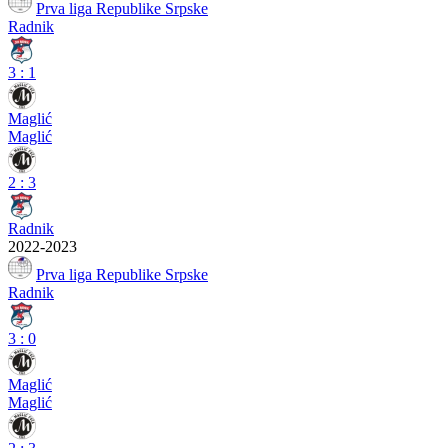
Prva liga Republike Srpske
Radnik
3
:
1
Maglić
Maglić
2
:
3
Radnik
2022-2023
Prva liga Republike Srpske
Radnik
3
:
0
Maglić
Maglić