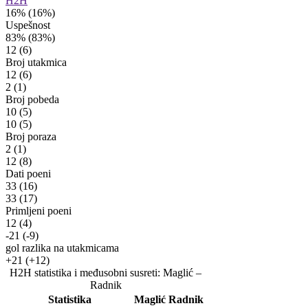
H2H
16%
(16%)
Uspešnost
83%
(83%)
12
(6)
Broj utakmica
12
(6)
2
(1)
Broj pobeda
10
(5)
10
(5)
Broj poraza
2
(1)
12
(8)
Dati poeni
33
(16)
33
(17)
Primljeni poeni
12
(4)
-21
(-9)
gol razlika na utakmicama
+21
(+12)
H2H statistika i međusobni susreti: Maglić –
Radnik
Statistika
Maglić
Radnik