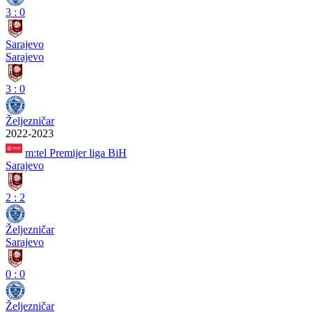
3
:
0
Sarajevo
Sarajevo
3
:
0
Željezničar
2022-2023
m:tel Premijer liga BiH
Sarajevo
2
:
2
Željezničar
Sarajevo
0
:
0
Željezničar