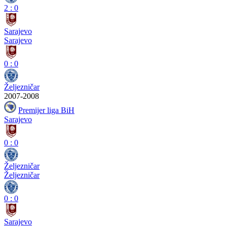
2
:
0
Sarajevo
Sarajevo
0
:
0
Željezničar
2007-2008
Premijer liga BiH
Sarajevo
0
:
0
Željezničar
Željezničar
0
:
0
Sarajevo