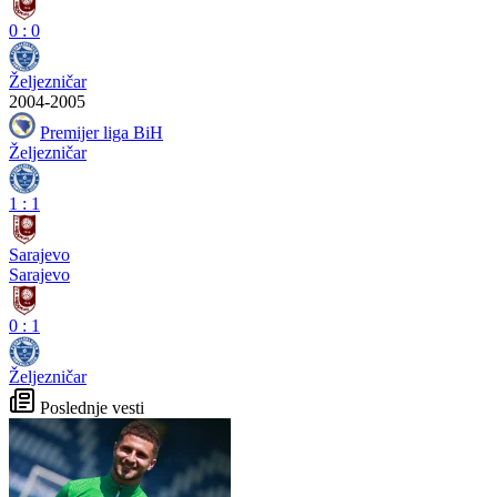
0
:
0
Željezničar
2004-2005
Premijer liga BiH
Željezničar
1
:
1
Sarajevo
Sarajevo
0
:
1
Željezničar
Poslednje vesti