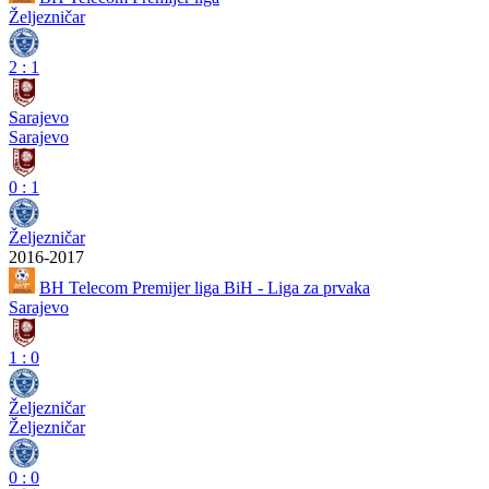
Željezničar
2
:
1
Sarajevo
Sarajevo
0
:
1
Željezničar
2016-2017
BH Telecom Premijer liga BiH - Liga za prvaka
Sarajevo
1
:
0
Željezničar
Željezničar
0
:
0