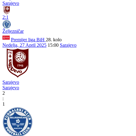
Sarajevo
2:1
Željezničar
Premijer liga BiH
28. kolo
Nedelja, 27 April 2025
15:00
Sarajevo
Sarajevo
Sarajevo
2
:
1