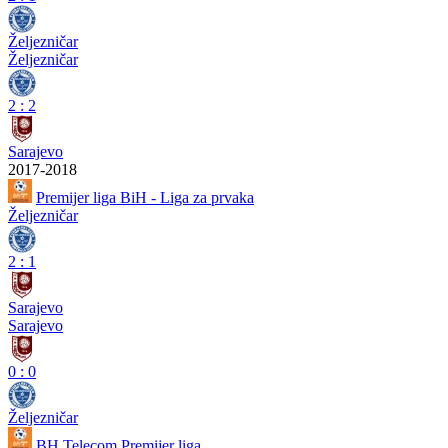
Željezničar
Željezničar
2
:
2
Sarajevo
2017-2018
Premijer liga BiH - Liga za prvaka
Željezničar
2
:
1
Sarajevo
Sarajevo
0
:
0
Željezničar
BH Telecom Premijer liga