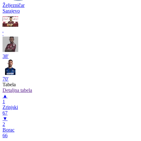
Željezničar
Sarajevo
'
38'
70'
Tabela
Detaljna tabela
▲
1
Zrinjski
67
▼
2
Borac
66