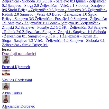
Željezničar - Sloboda 3:0
GOŠK - Sarajevo 0:3
Igman - Željezničar
0:2
Sarajevo - Sloga 2:0
Željezničar - Velež 2:1
Sloboda - Sarajevo
0:6
Široki Brijeg - Željezničar 0:3
Igman - Sarajevo 0:3
Željezničar -
Radnik 2:0
Sarajevo - Velež 4:0
Borac - Željezničar 1:0
Široki
Brijeg - Sarajevo 3:3
Željezničar - Posušje 1:0
Sarajevo - Željezničar
1:1
Sarajevo - Željezničar 1:1
Borac - Sarajevo 0:1
Željezničar -
Zrinjski 0:2
Sarajevo - Posušje 2:2
GOŠK - Željezničar 0:3
Sarajevo
- Radnik 2:0
Željezničar - Sloga 1:1
Zrinjski - Sarajevo 1:1
Sloboda
- Željezničar 0:1
Sarajevo - GOŠK 3:1
Željezničar - Igman 3:1
Sloga - Sarajevo 1:3
Velež - Željezničar 1:2
Sarajevo - Sloboda 3:1
Željezničar - Široki Brijeg 0:1
Igrači
Dogadjaji na utakmici
Frensisi Kjeremeh
Vasilios Gordeziani
Aldin Turkeš
Aleksandar Đorđević