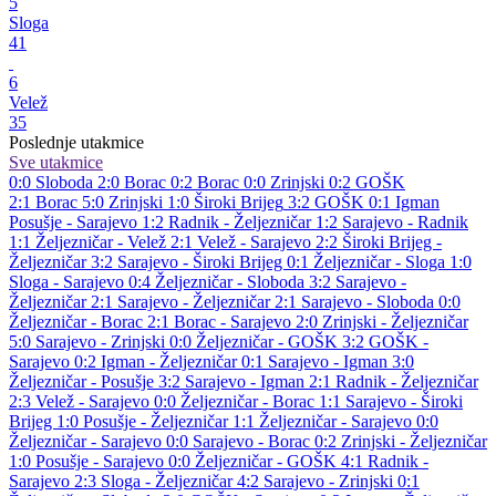
5
Sloga
41
6
Velež
35
Poslednje utakmice
Sve utakmice
0:0
Sloboda
2:0
Borac
0:2
Borac
0:0
Zrinjski
0:2
GOŠK
2:1
Borac
5:0
Zrinjski
1:0
Široki Brijeg
3:2
GOŠK
0:1
Igman
Posušje - Sarajevo 1:2
Radnik - Željezničar 1:2
Sarajevo - Radnik
1:1
Željezničar - Velež 2:1
Velež - Sarajevo 2:2
Široki Brijeg -
Željezničar 3:2
Sarajevo - Široki Brijeg 0:1
Željezničar - Sloga 1:0
Sloga - Sarajevo 0:4
Željezničar - Sloboda 3:2
Sarajevo -
Željezničar 2:1
Sarajevo - Željezničar 2:1
Sarajevo - Sloboda 0:0
Željezničar - Borac 2:1
Borac - Sarajevo 2:0
Zrinjski - Željezničar
5:0
Sarajevo - Zrinjski 0:0
Željezničar - GOŠK 3:2
GOŠK -
Sarajevo 0:2
Igman - Željezničar 0:1
Sarajevo - Igman 3:0
Željezničar - Posušje 3:2
Sarajevo - Igman 2:1
Radnik - Željezničar
2:3
Velež - Sarajevo 0:0
Željezničar - Borac 1:1
Sarajevo - Široki
Brijeg 1:0
Posušje - Željezničar 1:1
Željezničar - Sarajevo 0:0
Željezničar - Sarajevo 0:0
Sarajevo - Borac 0:2
Zrinjski - Željezničar
1:0
Posušje - Sarajevo 0:0
Željezničar - GOŠK 4:1
Radnik -
Sarajevo 2:3
Sloga - Željezničar 4:2
Sarajevo - Zrinjski 0:1