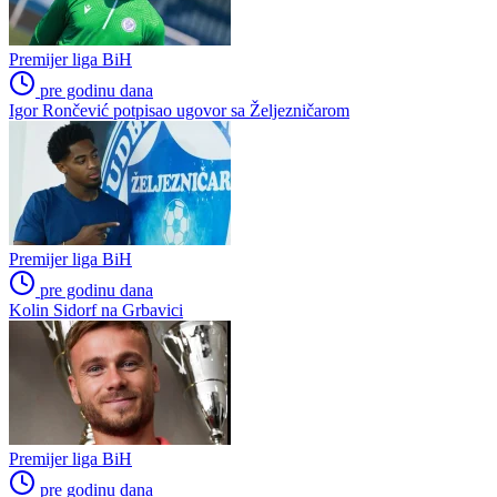
Premijer liga BiH
pre godinu dana
Igor Rončević potpisao ugovor sa Željezničarom
Premijer liga BiH
pre godinu dana
Kolin Sidorf na Grbavici
Premijer liga BiH
pre godinu dana