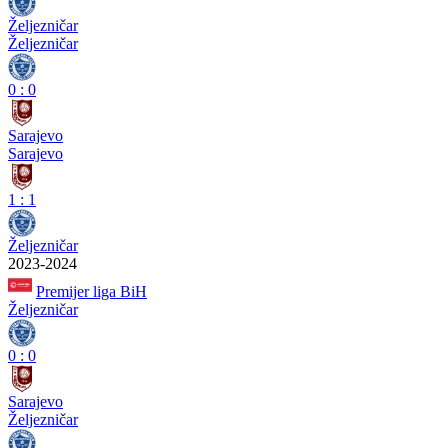
Željezničar
Željezničar
0
:
0
Sarajevo
Sarajevo
1
:
1
Željezničar
2023-2024
Premijer liga BiH
Željezničar
0
:
0
Sarajevo
Željezničar