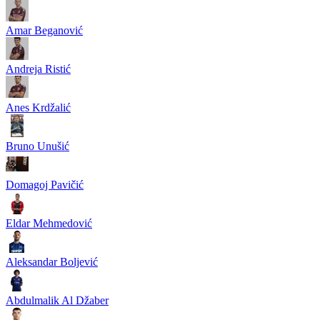
Amar Beganović
Andreja Ristić
Anes Krdžalić
Bruno Unušić
Domagoj Pavičić
Eldar Mehmedović
Aleksandar Boljević
Abdulmalik Al Džaber