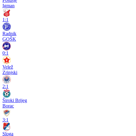
Posušje
Igman
1:1
Radnik
GOŠK
0:1
Velež
Zrinjski
2:1
Široki Brijeg
Borac
3:1
Sloga