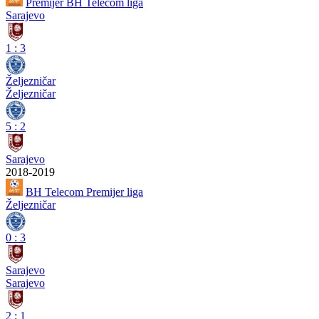
Premijer BH Telecom liga
Sarajevo
1
:
3
Željezničar
Željezničar
5
:
2
Sarajevo
2018-2019
BH Telecom Premijer liga
Željezničar
0
:
3
Sarajevo
Sarajevo
2
:
1