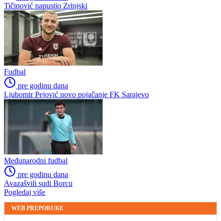
Tičinović napustio Zrinjski
Fudbal
pre godinu dana
Ljubomir Pejović novo pojačanje FK Sarajevo
Međunarodni fudbal
pre godinu dana
Avazašvili sudi Borcu
Pogledaj više
WEB PREPORUKE