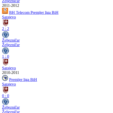
Željezničar
2011-2012
BH Telecom Premijer liga BiH
Sarajevo
2
:
2
Željezničar
Željezničar
1
:
0
Sarajevo
2010-2011
Premijer liga BiH
Sarajevo
0
:
0
Željezničar
Željezničar