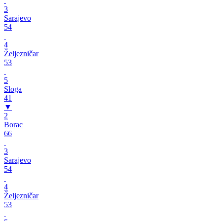
3
Sarajevo
54
4
Željezničar
53
5
Sloga
41
▼
2
Borac
66
3
Sarajevo
54
4
Željezničar
53