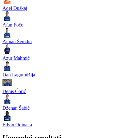
Adel Duškaj
Afan Fočo
Aiman Šemdin
Azur Mahmić
Dan Lagumdžija
Denis Ćorić
Dženan Šabić
Edvin Odinaka
Uporedni rezultati