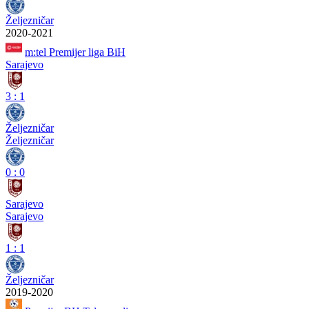
Željezničar
2020-2021
m:tel Premijer liga BiH
Sarajevo
3
:
1
Željezničar
Željezničar
0
:
0
Sarajevo
Sarajevo
1
:
1
Željezničar
2019-2020