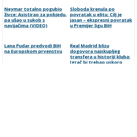
Neymar totalno pogubio
Sloboda krenula po
živce: Asistirao za pobjedu,
povratak u elitu: Cilj je
pa ušao u sukob s
jasan – ekspresni povratak
navijačima (VIDEO)
u Premijer ligu BiH
Lana Pudar predvodi BiH
Real Madrid blizu
na Europskom prvenstvu
dogovora najskupljeg
transfera u historiji kluba:
Igrač bi trebao uskoro
stići u Madrid