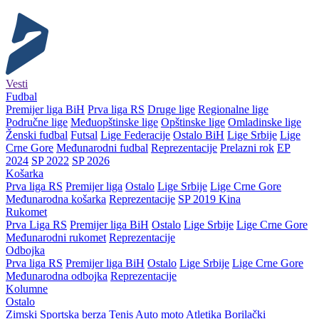
Vesti
Fudbal
Premijer liga BiH
Prva liga RS
Druge lige
Regionalne lige
Područne lige
Međuopštinske lige
Opštinske lige
Omladinske lige
Ženski fudbal
Futsal
Lige Federacije
Ostalo BiH
Lige Srbije
Lige
Crne Gore
Međunarodni fudbal
Reprezentacije
Prelazni rok
EP
2024
SP 2022
SP 2026
Košarka
Prva liga RS
Premijer liga
Ostalo
Lige Srbije
Lige Crne Gore
Međunarodna košarka
Reprezentacije
SP 2019 Kina
Rukomet
Prva Liga RS
Premijer liga BiH
Ostalo
Lige Srbije
Lige Crne Gore
Međunarodni rukomet
Reprezentacije
Odbojka
Prva liga RS
Premijer liga BiH
Ostalo
Lige Srbije
Lige Crne Gore
Međunarodna odbojka
Reprezentacije
Kolumne
Ostalo
Zimski
Sportska berza
Tenis
Auto moto
Atletika
Borilački