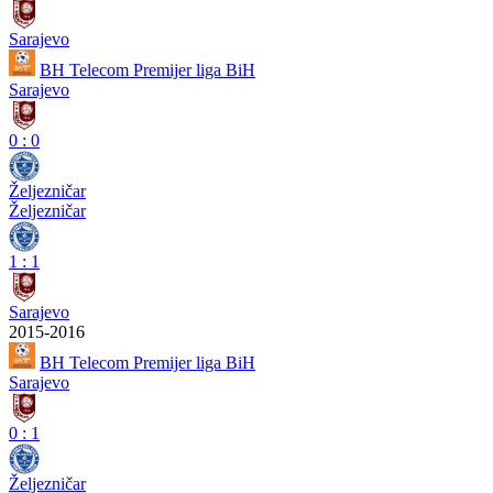
Sarajevo
BH Telecom Premijer liga BiH
Sarajevo
0
:
0
Željezničar
Željezničar
1
:
1
Sarajevo
2015-2016
BH Telecom Premijer liga BiH
Sarajevo
0
:
1
Željezničar