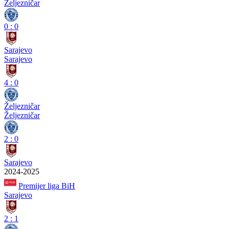
Željezničar
0
:
0
Sarajevo
Sarajevo
4
:
0
Željezničar
Željezničar
2
:
0
Sarajevo
2024-2025
Premijer liga BiH
Sarajevo
2
:
1