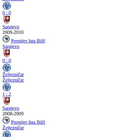
0
:
0
Sarajevo
2009-2010
Premijer liga BiH
Sarajevo
0
:
0
Željezničar
Željezničar
1
:
2
Sarajevo
2008-2009
Premijer liga BiH
Željezničar