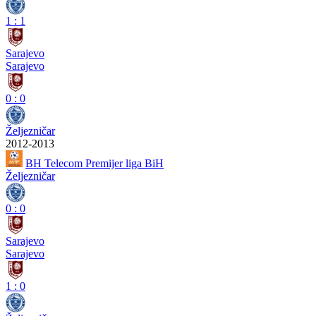
1
:
1
Sarajevo
Sarajevo
0
:
0
Željezničar
2012-2013
BH Telecom Premijer liga BiH
Željezničar
0
:
0
Sarajevo
Sarajevo
1
:
0