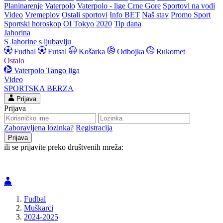
Planinarenje
Vaterpolo
Vaterpolo - lige Crne Gore
Sportovi na vodi
Video
Vremeplov
Ostali sportovi
Info BET
Naš stav
Promo Sport
Sportski horoskop
OI Tokyo 2020
Tip dana
Jahorina
S Jahorine s ljubavlju
Fudbal
Futsal
Košarka
Odbojka
Rukomet
Ostalo
Vaterpolo
Tango liga
Video
SPORTSKA BERZA
Prijava
Prijava
Zaboravljena lozinka?
Registracija
ili se prijavite preko društvenih mreža:
Fudbal
Muškarci
2024-2025