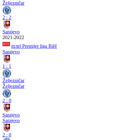
Željezničar
2
:
2
Sarajevo
2021-2022
m:tel Premijer liga BiH
Sarajevo
1
:
1
Željezničar
Željezničar
2
:
0
Sarajevo
Sarajevo
2
:
0