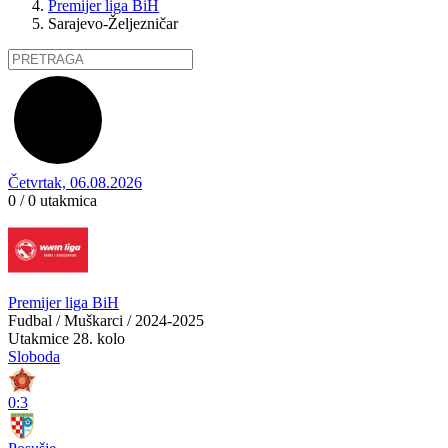
Premijer liga BiH
Sarajevo-Željezničar
Četvrtak, 06.08.2026
0 / 0
utakmica
Premijer liga BiH
Fudbal / Muškarci / 2024-2025
Utakmice
28. kolo
Sloboda
0:3