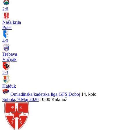
2:6
Naša krila
Polet
4:0
Trebava
Vučijak
2:3
Hajduk
Omladinska kadetska liga GFS Doboj
14. kolo
Subota, 9 Maj 2026
10:00
Kakmuž