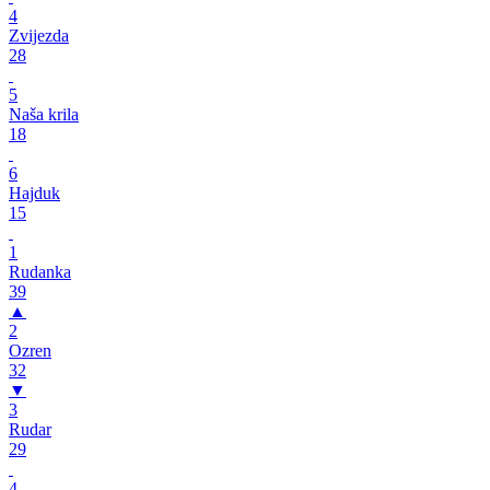
4
Zvijezda
28
5
Naša krila
18
6
Hajduk
15
1
Rudanka
39
▲
2
Ozren
32
▼
3
Rudar
29
4