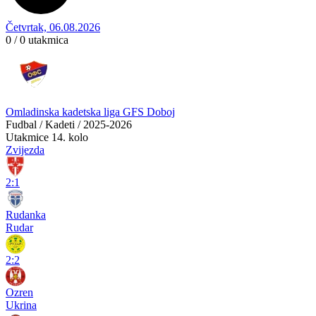
Četvrtak, 06.08.2026
0 / 0
utakmica
Omladinska kadetska liga GFS Doboj
Fudbal / Kadeti / 2025-2026
Utakmice
14. kolo
Zvijezda
2:1
Rudanka
Rudar
2:2
Ozren
Ukrina