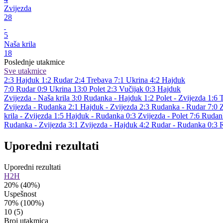
Zvijezda
28
5
Naša krila
18
Poslednje utakmice
Sve utakmice
2:3
Hajduk
1:2
Rudar
2:4
Trebava
7:1
Ukrina
4:2
Hajduk
7:0
Rudar
0:9
Ukrina
13:0
Polet
2:3
Vučijak
0:3
Hajduk
Zvijezda - Naša krila 3:0
Rudanka - Hajduk 1:2
Polet - Zvijezda 1:6
Zvijezda - Rudanka 2:1
Hajduk - Zvijezda 2:3
Rudanka - Rudar 7:0
Z
krila - Zvijezda 1:5
Hajduk - Rudanka 0:3
Zvijezda - Polet 7:6
Rudank
Rudanka - Zvijezda 3:1
Zvijezda - Hajduk 4:2
Rudar - Rudanka 0:3
R
Uporedni rezultati
Uporedni rezultati
H2H
20%
(40%)
Uspešnost
70%
(100%)
10
(5)
Broj utakmica