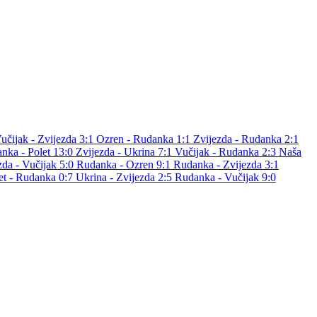
učijak - Zvijezda 3:1
Ozren - Rudanka 1:1
Zvijezda - Rudanka 2:1
nka - Polet 13:0
Zvijezda - Ukrina 7:1
Vučijak - Rudanka 2:3
Naša
zda - Vučijak 5:0
Rudanka - Ozren 9:1
Rudanka - Zvijezda 3:1
et - Rudanka 0:7
Ukrina - Zvijezda 2:5
Rudanka - Vučijak 9:0