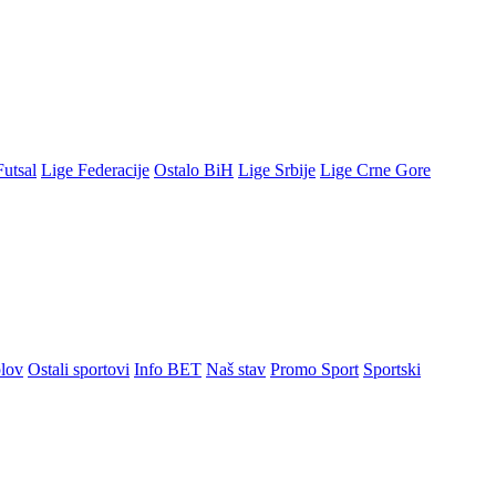
Futsal
Lige Federacije
Ostalo BiH
Lige Srbije
Lige Crne Gore
lov
Ostali sportovi
Info BET
Naš stav
Promo Sport
Sportski