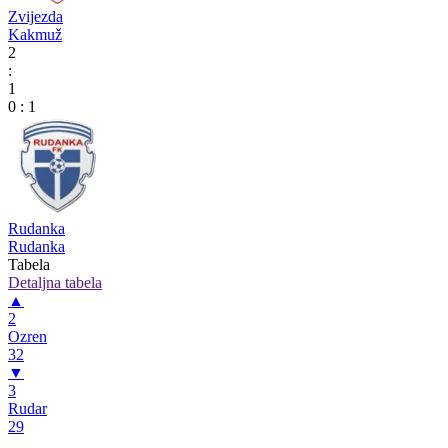
Zvijezda
Kakmuž
2
:
1
0
:
1
Rudanka
Rudanka
Tabela
Detaljna tabela
▲
2
Ozren
32
▼
3
Rudar
29