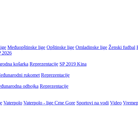
ige
Međuopštinske lige
Opštinske lige
Omladinske lige
Ženski fudbal
P 2026
rodna košarka
Reprezentacije
SP 2019 Kina
eđunarodni rukomet
Reprezentacije
đunarodna odbojka
Reprezentacije
je
Vaterpolo
Vaterpolo - lige Crne Gore
Sportovi na vodi
Video
Vremep