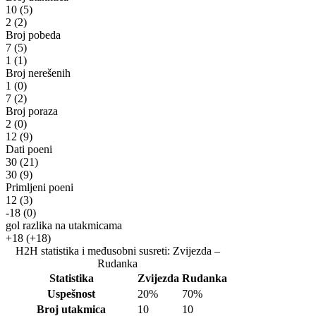
10
(5)
2
(2)
Broj pobeda
7
(5)
1
(1)
Broj nerešenih
1
(0)
7
(2)
Broj poraza
2
(0)
12
(9)
Dati poeni
30
(21)
30
(9)
Primljeni poeni
12
(3)
-18
(0)
gol razlika na utakmicama
+18
(+18)
H2H statistika i međusobni susreti: Zvijezda –
Rudanka
Statistika
Zvijezda
Rudanka
Uspešnost
20%
70%
Broj utakmica
10
10