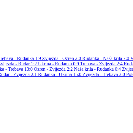
Trebava - Rudanka 1:9
Zvijezda - Ozren 2:0
Rudanka - Naša krila 7:0
V
vijezda - Rudar 1:2
Ukrina - Rudanka 0:9
Trebava - Zvijezda 2:4
Ruda
a - Trebava 13:0
Ozren - Zvijezda 2:2
Naša krila - Rudanka 0:4
Zvije
udar - Zvijezda 2:1
Rudanka - Ukrina 15:0
Zvijezda - Trebava 3:0
Pol