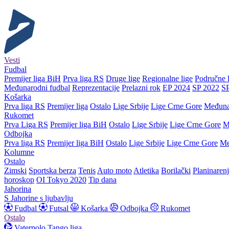
Vesti
Fudbal
Premijer liga BiH
Prva liga RS
Druge lige
Regionalne lige
Područne l
Međunarodni fudbal
Reprezentacije
Prelazni rok
EP 2024
SP 2022
S
Košarka
Prva liga RS
Premijer liga
Ostalo
Lige Srbije
Lige Crne Gore
Međuna
Rukomet
Prva Liga RS
Premijer liga BiH
Ostalo
Lige Srbije
Lige Crne Gore
M
Odbojka
Prva liga RS
Premijer liga BiH
Ostalo
Lige Srbije
Lige Crne Gore
Me
Kolumne
Ostalo
Zimski
Sportska berza
Tenis
Auto moto
Atletika
Borilački
Planinaren
horoskop
OI Tokyo 2020
Tip dana
Jahorina
S Jahorine s ljubavlju
Fudbal
Futsal
Košarka
Odbojka
Rukomet
Ostalo
Vaterpolo
Tango liga