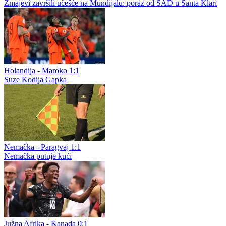
Zmajevi završili učešće na Mundijalu: poraz od SAD u Santa Klari
Holandija - Maroko 1:1
Suze Kodija Gapka
Nemačka - Paragvaj 1:1
Nemačka putuje kući
Južna Afrika - Kanada 0:1