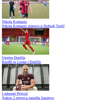
Nikola Komazec
Nikola Komazec ponovo u Slobodi Tuzli!
Ognjen Đuričin
Razišli se Leotar i Đuričin
Ljubomir Pejović
Nakon 2 mjeseca napušta Sarajevo
WEB PREPORUKE