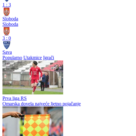
1
:
3
Sloboda
Sloboda
3
:
0
Sava
Popularno
Utakmice
Igrači
Prva liga RS
Omarska dovela najveće ljetno pojačanje