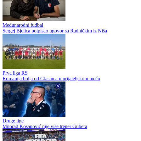
Međunarodni fudbal
Sergej Bjelica potpisao ugovor sa Radničkim iz Niša
Prva liga RS
Romanija bolja od Glasinca u prijateljskom meču
Druge lige
Milorad Kosanović nije više trener Gubera