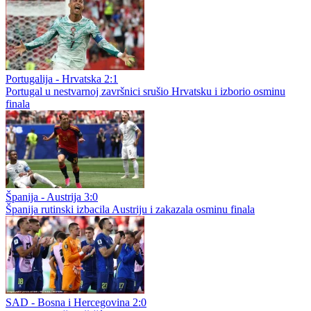
Portugalija - Hrvatska 2:1
Portugal u nestvarnoj završnici srušio Hrvatsku i izborio osminu
finala
Španija - Austrija 3:0
Španija rutinski izbacila Austriju i zakazala osminu finala
SAD - Bosna i Hercegovina 2:0