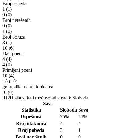
Broj pobeda
1
(1)
0
(0)
Broj nerešenih
0
(0)
1
(0)
Broj poraza
3
(1)
10
(6)
Dati poeni
4
(4)
4
(0)
Primljeni poeni
10
(4)
+6
(+6)
gol razlika na utakmicama
-6
(0)
H2H statistika i međusobni susreti: Sloboda
– Sava
Statistika
Sloboda
Sava
Uspešnost
75%
25%
Broj utakmica
4
4
Broj pobeda
3
1
Broj nerešenih
0
0