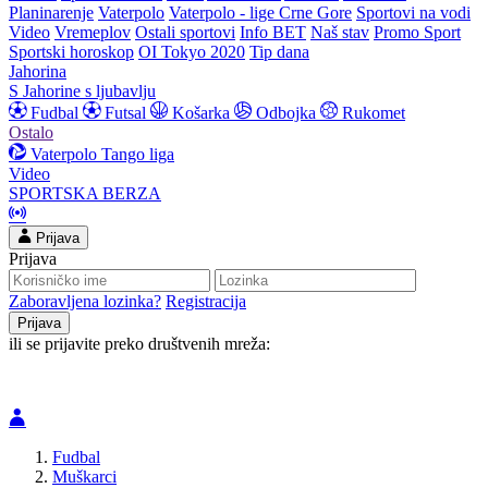
Planinarenje
Vaterpolo
Vaterpolo - lige Crne Gore
Sportovi na vodi
Video
Vremeplov
Ostali sportovi
Info BET
Naš stav
Promo Sport
Sportski horoskop
OI Tokyo 2020
Tip dana
Jahorina
S Jahorine s ljubavlju
Fudbal
Futsal
Košarka
Odbojka
Rukomet
Ostalo
Vaterpolo
Tango liga
Video
SPORTSKA BERZA
Prijava
Prijava
Zaboravljena lozinka?
Registracija
ili se prijavite preko društvenih mreža:
Fudbal
Muškarci