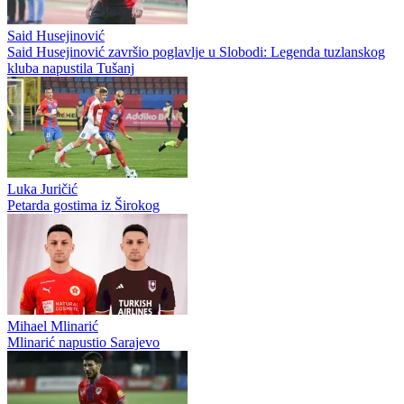
Said Husejinović
Said Husejinović završio poglavlje u Slobodi: Legenda tuzlanskog
kluba napustila Tušanj
Luka Juričić
Petarda gostima iz Širokog
Mihael Mlinarić
Mlinarić napustio Sarajevo