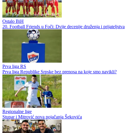
Ostalo BiH
20. Football Friends u Foči: Dvije decenije druženja i prijateljstva
Prva liga RS
Prva liga Republike Srpske bez prenosa na koje smo navikli?
Regionalne lige
Stupar i Mitrović nova pojačanja Šekovića