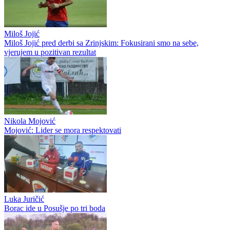
Miloš Jojić
Miloš Jojić pred derbi sa Zrinjskim: Fokusirani smo na sebe,
vjerujem u pozitivan rezultat
Nikola Mojović
Mojović: Lider se mora respektovati
Luka Juričić
Borac ide u Posušje po tri boda