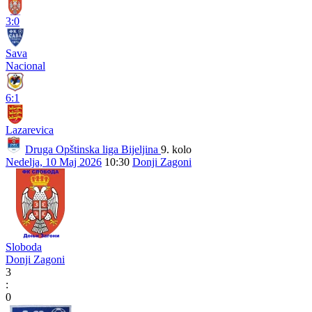
3:0
Sava
Nacional
6:1
Lazarevica
Druga Opštinska liga Bijeljina
9. kolo
Nedelja, 10 Maj 2026
10:30
Donji Zagoni
Sloboda
Donji Zagoni
3
:
0