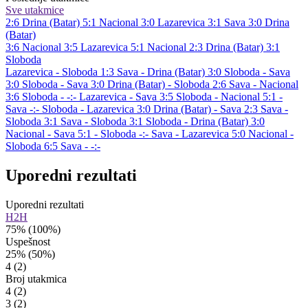
Sve utakmice
2:6
Drina (Batar)
5:1
Nacional
3:0
Lazarevica
3:1
Sava
3:0
Drina
(Batar)
3:6
Nacional
3:5
Lazarevica
5:1
Nacional
2:3
Drina (Batar)
3:1
Sloboda
Lazarevica - Sloboda 1:3
Sava - Drina (Batar) 3:0
Sloboda - Sava
3:0
Sloboda - Sava 3:0
Drina (Batar) - Sloboda 2:6
Sava - Nacional
3:6
Sloboda - -:-
Lazarevica - Sava 3:5
Sloboda - Nacional 5:1
-
Sava -:-
Sloboda - Lazarevica 3:0
Drina (Batar) - Sava 2:3
Sava -
Sloboda 3:1
Sava - Sloboda 3:1
Sloboda - Drina (Batar) 3:0
Nacional - Sava 5:1
- Sloboda -:-
Sava - Lazarevica 5:0
Nacional -
Sloboda 6:5
Sava - -:-
Uporedni rezultati
Uporedni rezultati
H2H
75%
(100%)
Uspešnost
25%
(50%)
4
(2)
Broj utakmica
4
(2)
3
(2)