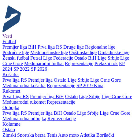
Vesti
Fudbal
Premijer liga BiH
Prva liga RS
Druge lige
Regionalne lige
Područne lige
Međuopštinske lige
Opštinske lige
Omladinske lige
Ženski fudbal
Futsal
Lige Federacije
Ostalo BiH
Lige Srbije
Lige
Crne Gore
Međunarodni fudbal
Reprezentacije
Prelazni rok
EP
2024
SP 2022
SP 2026
Košarka
Prva liga RS
Premijer liga
Ostalo
Lige Srbije
Lige Crne Gore
Međunarodna košarka
Reprezentacije
SP 2019 Kina
Rukomet
Prva Liga RS
Premijer liga BiH
Ostalo
Lige Srbije
Lige Crne Gore
Međunarodni rukomet
Reprezentacije
Odbojka
Prva liga RS
Premijer liga BiH
Ostalo
Lige Srbije
Lige Crne Gore
Međunarodna odbojka
Reprezentacije
Kolumne
Ostalo
Zimski
Sportska berza
Tenis
Auto moto
Atletika
Borilački