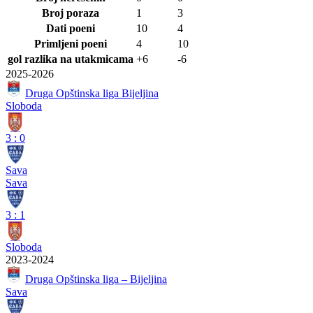
Broj poraza
1
3
Dati poeni
10
4
Primljeni poeni
4
10
gol razlika na utakmicama
+6
-6
2025-2026
Druga Opštinska liga Bijeljina
Sloboda
3
:
0
Sava
Sava
3
:
1
Sloboda
2023-2024
Druga Opštinska liga – Bijeljina
Sava