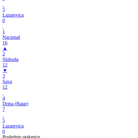
5
Lazarevica
0
1
Nacional
16
▲
2
Sloboda
12
▼
3
Sava
12
4
Drina (Batar)
7
5
Lazarevica
0
Poslednje utakmice