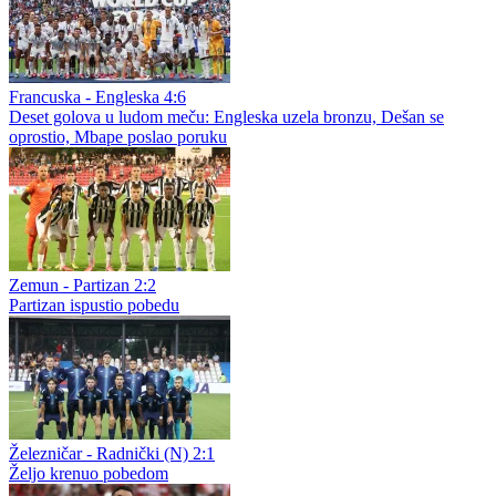
Francuska - Engleska 4:6
Deset golova u ludom meču: Engleska uzela bronzu, Dešan se
oprostio, Mbape poslao poruku
Zemun - Partizan 2:2
Partizan ispustio pobedu
Železničar - Radnički (N) 2:1
Željo krenuo pobedom