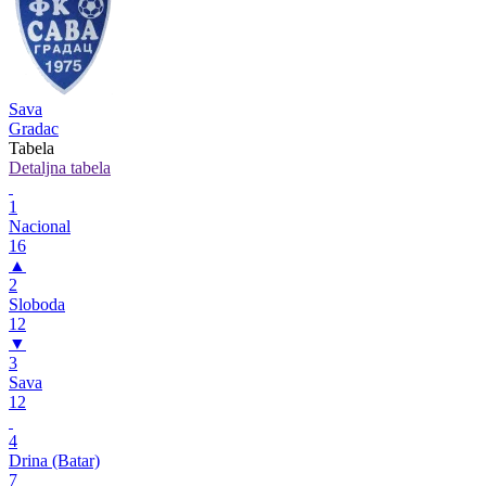
Sava
Gradac
Tabela
Detaljna tabela
1
Nacional
16
▲
2
Sloboda
12
▼
3
Sava
12
4
Drina (Batar)
7