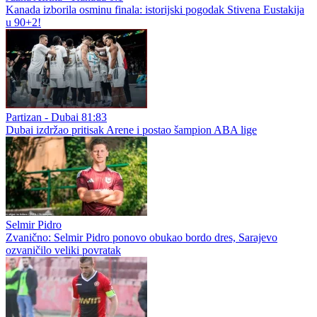
Kanada izborila osminu finala: istorijski pogodak Stivena Eustakija
u 90+2!
Partizan - Dubai 81:83
Dubai izdržao pritisak Arene i postao šampion ABA lige
Selmir Pidro
Zvanično: Selmir Pidro ponovo obukao bordo dres, Sarajevo
ozvaničilo veliki povratak