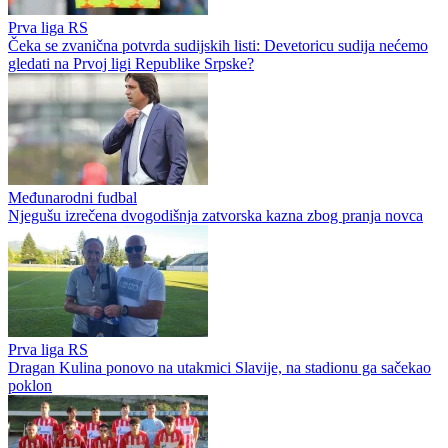
Prva liga RS
Čeka se zvanična potvrda sudijskih listi: Devetoricu sudija nećemo
gledati na Prvoj ligi Republike Srpske?
Međunarodni fudbal
Njegušu izrečena dvogodišnja zatvorska kazna zbog pranja novca
Prva liga RS
Dragan Kulina ponovo na utakmici Slavije, na stadionu ga sačekao
poklon