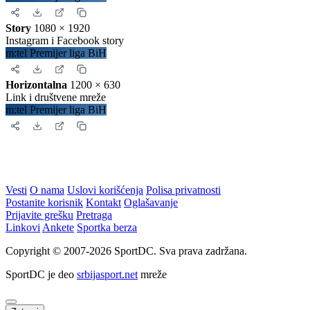
Ovako će izgledati prikaz na Vašoj stranici:
Zatvori
Slika za deljenje
Izaberite format za
rezultate
.
Instagram objava
1080 × 1350
Uspravna objava
m:tel Premijer liga BiH
Kvadrat
1080 × 1080
Instagram i Facebook
m:tel Premijer liga BiH
Story
1080 × 1920
Instagram i Facebook story
m:tel Premijer liga BiH