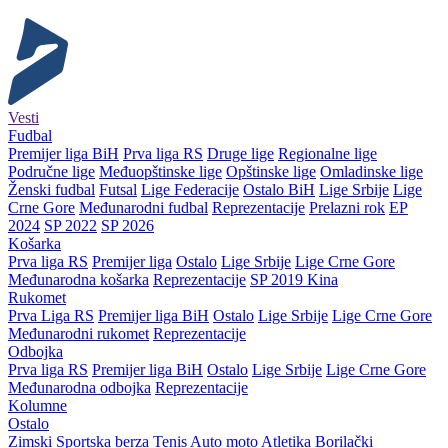
Vesti
Fudbal
Premijer liga BiH
Prva liga RS
Druge lige
Regionalne lige
Područne lige
Međuopštinske lige
Opštinske lige
Omladinske lige
Ženski fudbal
Futsal
Lige Federacije
Ostalo BiH
Lige Srbije
Lige
Crne Gore
Međunarodni fudbal
Reprezentacije
Prelazni rok
EP
2024
SP 2022
SP 2026
Košarka
Prva liga RS
Premijer liga
Ostalo
Lige Srbije
Lige Crne Gore
Međunarodna košarka
Reprezentacije
SP 2019 Kina
Rukomet
Prva Liga RS
Premijer liga BiH
Ostalo
Lige Srbije
Lige Crne Gore
Međunarodni rukomet
Reprezentacije
Odbojka
Prva liga RS
Premijer liga BiH
Ostalo
Lige Srbije
Lige Crne Gore
Međunarodna odbojka
Reprezentacije
Kolumne
Ostalo
Zimski
Sportska berza
Tenis
Auto moto
Atletika
Borilački