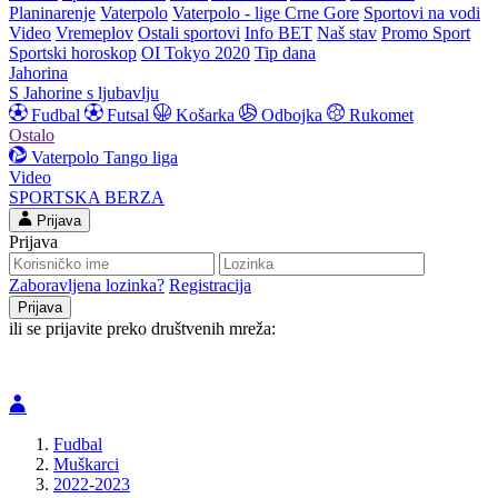
Planinarenje
Vaterpolo
Vaterpolo - lige Crne Gore
Sportovi na vodi
Video
Vremeplov
Ostali sportovi
Info BET
Naš stav
Promo Sport
Sportski horoskop
OI Tokyo 2020
Tip dana
Jahorina
S Jahorine s ljubavlju
Fudbal
Futsal
Košarka
Odbojka
Rukomet
Ostalo
Vaterpolo
Tango liga
Video
SPORTSKA BERZA
Prijava
Prijava
Zaboravljena lozinka?
Registracija
ili se prijavite preko društvenih mreža:
Fudbal
Muškarci
2022-2023