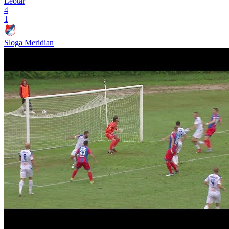
m:tel Premijer liga BiH
Leotar
4
1
Sloga Meridian