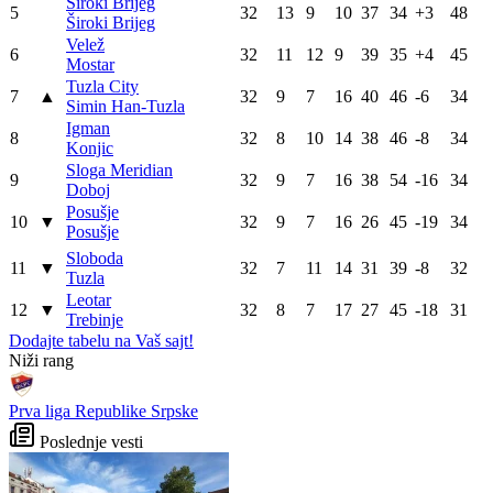
Široki Brijeg
5
32
13
9
10
37
34
+3
48
Široki Brijeg
Velež
6
32
11
12
9
39
35
+4
45
Mostar
Tuzla City
7
▲
32
9
7
16
40
46
-6
34
Simin Han-Tuzla
Igman
8
32
8
10
14
38
46
-8
34
Konjic
Sloga Meridian
9
32
9
7
16
38
54
-16
34
Doboj
Posušje
10
▼
32
9
7
16
26
45
-19
34
Posušje
Sloboda
11
▼
32
7
11
14
31
39
-8
32
Tuzla
Leotar
12
▼
32
8
7
17
27
45
-18
31
Trebinje
Dodajte tabelu na Vaš sajt!
WEB PREPORUKE
Louis van Gaal pobijedio rak
Sjajni Hajduk peticom u
i poručio: Ako vam treba
Vilniusu na korak do play-
selektor, pozovite mene!
offa