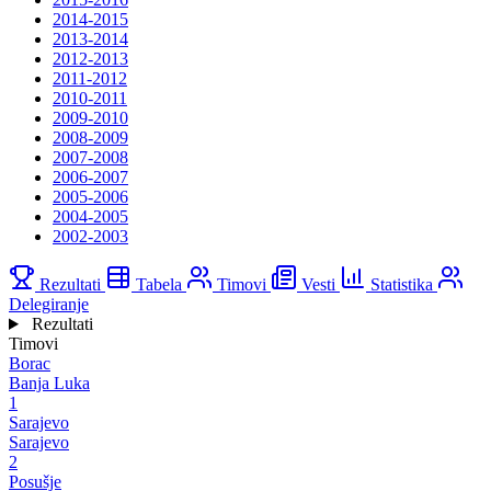
2014-2015
2013-2014
2012-2013
2011-2012
2010-2011
2009-2010
2008-2009
2007-2008
2006-2007
2005-2006
2004-2005
2002-2003
Rezultati
Tabela
Timovi
Vesti
Statistika
Delegiranje
Rezultati
Timovi
Borac
Banja Luka
1
Sarajevo
Sarajevo
2
Posušje