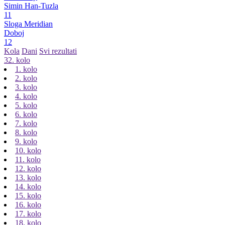
Simin Han-Tuzla
11
Sloga Meridian
Doboj
12
Kola
Dani
Svi rezultati
32. kolo
1. kolo
2. kolo
3. kolo
4. kolo
5. kolo
6. kolo
7. kolo
8. kolo
9. kolo
10. kolo
11. kolo
12. kolo
13. kolo
14. kolo
15. kolo
16. kolo
17. kolo
18. kolo