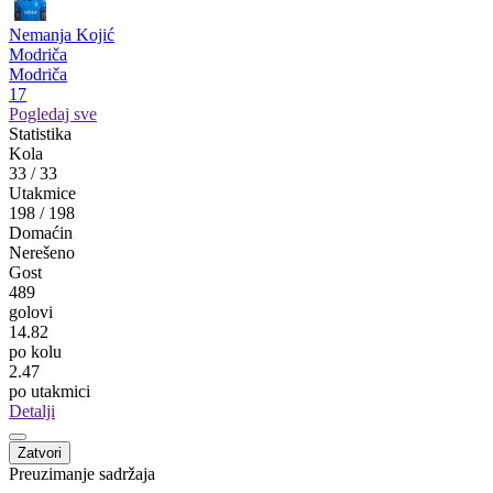
Nemanja Bilbija
Zrinjski
Mostar
24
Mirsad Ramić
Igman
Konjic
19
Miloš Perović
Krupa
Krupa na Vrbasu
17
Nemanja Kojić
Modriča
Modriča
17