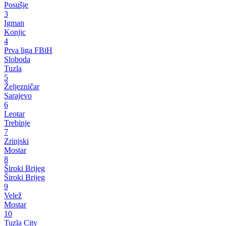
Posušje
3
Igman
Konjic
4
Prva liga FBiH
Sloboda
Tuzla
5
Željezničar
Sarajevo
6
Leotar
Trebinje
7
Zrinjski
Mostar
8
Široki Brijeg
Široki Brijeg
9
Velež
Mostar
10
Tuzla City