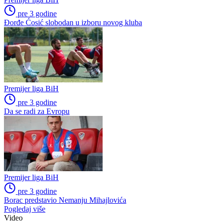
pre 3 godine
Fukare ljute
Premijer liga BiH
pre 3 godine
Aleksandar Kosorić produžio ugovor sa Željezničarom
Premijer liga BiH
pre 3 godine
Đorđe Ćosić slobodan u izboru novog kluba