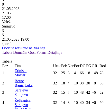
0
21.05.2023
21.05
17:00
Velež
Sarajevo
3
5
21.05.2023 19:00
sportdc
Dodajte rezultate na Vaš sajt!
Tabela
Domaćin
Gost
Forma
Detaljnije
Tabela
Poz
Tim
Utak
Pob
Ner
Por
DG
PG
GR
Bod
Zrinjski
1
32
25
3
4
66
18
+48
78
Mostar
Borac
2
32
18
4
10
38
30
+8
58
Banja Luka
Sarajevo
3
32
15
7
10
48
42
+6
52
Sarajevo
Željezničar
4
32
14
8
10
40
34
+6
50
Sarajevo