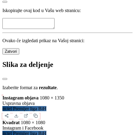
Pogledaj sve
Statistika
Kola
33
/
33
Utakmice
198
/
198
Domaćin
Nerešeno
Gost
489
golovi
14.82
po kolu
2.47
po utakmici
Detalji
Zatvori
Preuzimanje sadržaja
Iskopirajte ovaj kod u Vašu web stranicu: