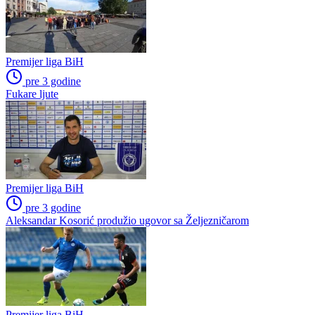
Petar Sučić postao otac
Kontinuitet na ispitu: Nova
sezona donosi izazove za
članove stalne četvorke
Allah, Allah, Allah, Allah…
Tabaković riješio evropski
Mohamed Salah! (VIDEO)
meč i Salzburgu donio
pobjedu (VIDEO)
Preporučuje ContentExchange
Niži rang
Prva liga Republike Srpske
Poslednje vesti
Premijer liga BiH