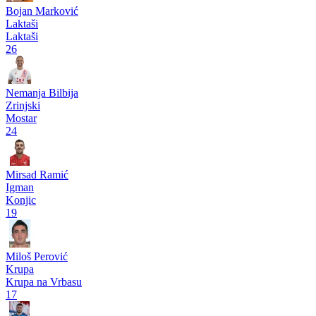
Borac
2
1
Željezničar
m:tel Premijer liga BiH
Leotar
1
0
Velež
Pogledaj više
Strelci
Bojan Marković
Laktaši
Laktaši
26