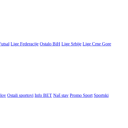
Futsal
Lige Federacije
Ostalo BiH
Lige Srbije
Lige Crne Gore
lov
Ostali sportovi
Info BET
Naš stav
Promo Sport
Sportski