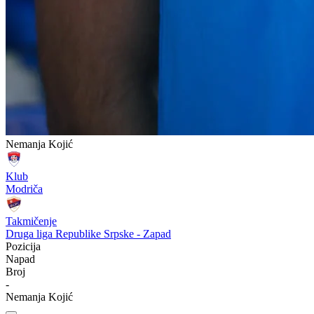
Nemanja Kojić
Klub
Modriča
Takmičenje
Druga liga Republike Srpske - Zapad
Pozicija
Napad
Broj
-
Nemanja Kojić