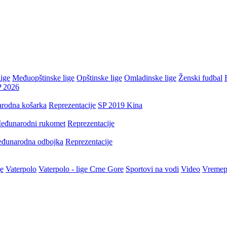
ige
Međuopštinske lige
Opštinske lige
Omladinske lige
Ženski fudbal
P 2026
rodna košarka
Reprezentacije
SP 2019 Kina
eđunarodni rukomet
Reprezentacije
đunarodna odbojka
Reprezentacije
je
Vaterpolo
Vaterpolo - lige Crne Gore
Sportovi na vodi
Video
Vremep