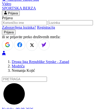
Video
SPORTSKA BERZA
Prijava
Prijava
Zaboravljena lozinka?
Registracija
ili se prijavite preko društvenih mreža:
Druga liga Republike Srpske - Zapad
Modriča
Nemanja Kojić