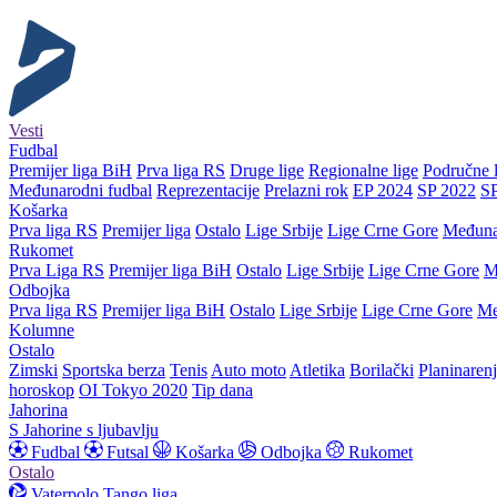
Vesti
Fudbal
Premijer liga BiH
Prva liga RS
Druge lige
Regionalne lige
Područne l
Međunarodni fudbal
Reprezentacije
Prelazni rok
EP 2024
SP 2022
S
Košarka
Prva liga RS
Premijer liga
Ostalo
Lige Srbije
Lige Crne Gore
Međuna
Rukomet
Prva Liga RS
Premijer liga BiH
Ostalo
Lige Srbije
Lige Crne Gore
M
Odbojka
Prva liga RS
Premijer liga BiH
Ostalo
Lige Srbije
Lige Crne Gore
Me
Kolumne
Ostalo
Zimski
Sportska berza
Tenis
Auto moto
Atletika
Borilački
Planinaren
horoskop
OI Tokyo 2020
Tip dana
Jahorina
S Jahorine s ljubavlju
Fudbal
Futsal
Košarka
Odbojka
Rukomet
Ostalo
Vaterpolo
Tango liga