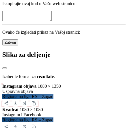
Kotor Varoš
2
Pogledaj sve
Statistika
Kola
26
/
26
Utakmice
182
/
182
Domaćin
Nerešeno
Gost
720
golovi
27.69
po kolu
3.96
po utakmici
Detalji
Zatvori
Preuzimanje sadržaja
Iskopirajte ovaj kod u Vašu web stranicu: