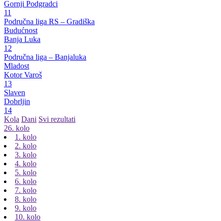
Gornji Podgradci
11
Područna liga RS – Gradiška
Budućnost
Banja Luka
12
Područna liga – Banjaluka
Mladost
Kotor Varoš
13
Slaven
Dobrljin
14
Kola
Dani
Svi rezultati
26. kolo
1. kolo
2. kolo
3. kolo
4. kolo
5. kolo
6. kolo
7. kolo
8. kolo
9. kolo
10. kolo