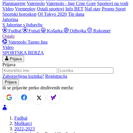
Planinarenje
Vaterpolo
Vaterpolo - lige Crne Gore
Sportovi na vodi
Video
Vremeplov
Ostali sportovi
Info BET
Naš stav
Promo Sport
Sportski horoskop
OI Tokyo 2020
Tip dana
Jahorina
S Jahorine s ljubavlju
Fudbal
Futsal
Košarka
Odbojka
Rukomet
Ostalo
Vaterpolo
Tango liga
Video
SPORTSKA BERZA
Prijava
Prijava
Zaboravljena lozinka?
Registracija
ili se prijavite preko društvenih mreža:
Fudbal
Muškarci
2022-2023