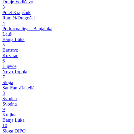
Donje Vodičevo
3
Polet Krajišnik
Ramići-Dragočaj
4
Područna liga – Banjaluka
Lauš
Banja Luka
5
Bratstvo
Kozarac
6
Lijevče
Nova Topola
7
Sloga
Saničani-Rakelići
8
Svodna
Svodna
9
Krajina
Banja Luka
10
Sloga DIPO