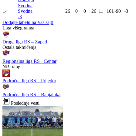
Svodna
14
Svodna
26
0
0
26
11
101
-90
-3
-3
Dodajte tabelu na Vaš sajt!
WEB PREPORUKE
Ažurirana ATP lista: Damir
Riješena dugogodišnja
Džumhur pao dvije pozicije,
misterija o Joseu Mourinhu:
Alcaraz se vratio na drugo
Jedne noći me je nazvao i
mjesto
plakao
Đoković u potpuno
Najžešći ratnik Premier lige:
neočekivanom izdanju:
Bio je više od običnog
Popeo se na pozornicu te
nogometaša
pokazao plesno umijeće
Ponešto starog i u novoj
Hrvatska U-16 osvojila
sezoni: VAR već u centru
svjetsko zlato
pažnje, favoriti tijesno ili
nikako