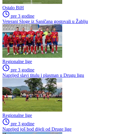
Preporučuje ContentExchange
Liga višeg ranga
Druga liga RS – Zapad
Ostala takmičenja
Regionalna liga RS - Centar
Niži rang
Područna liga RS – Prijedor
Područna liga RS – Banjaluka
Poslednje vesti
Ostalo BiH