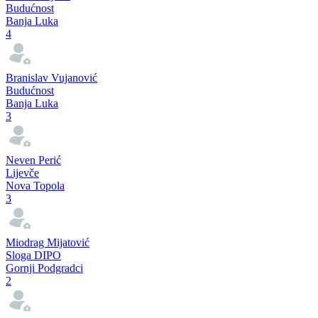
Regionalne lige
pre 3 godine
Korak naprijed napravio Naprijed
Regionalne lige
pre 3 godine
Naprijed preuzeo prvo mjesto i blizu je Druge lige
Pogledaj više
Strelci
Nenad Zdjelar
Budućnost
Banja Luka