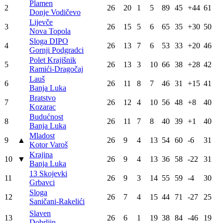
Plamen
2
26
20
1
5
89
45
+44
61
Donje Vodičevo
Lijevče
3
26
15
5
6
65
35
+30
50
Nova Topola
Sloga DIPO
4
26
13
7
6
53
33
+20
46
Gornji Podgradci
Polet Krajišnik
5
26
13
3
10
66
38
+28
42
Ramići-Dragočaj
Lauš
6
26
11
8
7
46
31
+15
41
Banja Luka
Bratstvo
7
26
12
4
10
56
48
+8
40
Kozarac
Budućnost
8
26
11
7
8
40
39
+1
40
Banja Luka
Mladost
9
▲
26
9
4
13
54
60
-6
31
Kotor Varoš
Krajina
10
▼
26
9
4
13
36
58
-22
31
Banja Luka
13 Skojevki
11
26
9
3
14
55
59
-4
30
Grbavci
Sloga
12
26
7
4
15
44
71
-27
25
Saničani-Rakelići
Slaven
13
26
6
1
19
38
84
-46
19
Dobrljin