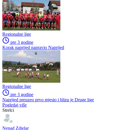
pre 3 godine
Veterani Sloge iz Saničana gostovali u Žablju
Regionalne lige
pre 3 godine
Naprijed slavi titulu i plasman u Drugu ligu
Regionalne lige
pre 3 godine
Naprijed još bod dijeli od Druge lige