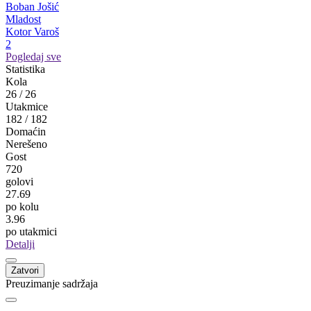
4
Branislav Vujanović
Budućnost
Banja Luka
3
Neven Perić
Lijevče
Nova Topola
3
Miodrag Mijatović
Sloga DIPO
Gornji Podgradci
2
Boban Jošić
Mladost