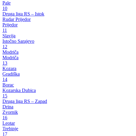
Pale
10
Druga liga RS – Istok
Rudar Prijedor
Prijedor
11
Slavija
Istočno Sarajevo
12
Modriča
Modriča
13
Kozara
Gradiška
14
Borac
Kozarska Dubica
15
Druga liga RS – Zapad
Drina
Zvornik
16
Leotar
Trebinje
17