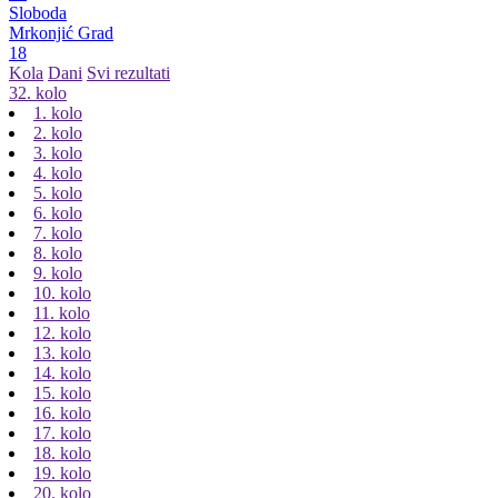
Sloboda
Mrkonjić Grad
18
Kola
Dani
Svi rezultati
32. kolo
1. kolo
2. kolo
3. kolo
4. kolo
5. kolo
6. kolo
7. kolo
8. kolo
9. kolo
10. kolo
11. kolo
12. kolo
13. kolo
14. kolo
15. kolo
16. kolo
17. kolo
18. kolo
19. kolo
20. kolo