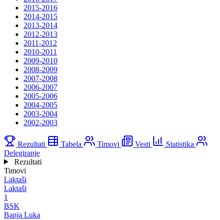
2015-2016
2014-2015
2013-2014
2012-2013
2011-2012
2010-2011
2009-2010
2008-2009
2007-2008
2006-2007
2005-2006
2004-2005
2003-2004
2002-2003
Rezultati
Tabela
Timovi
Vesti
Statistika
Delegiranje
Rezultati
Timovi
Laktaši
Laktaši
1
BSK
Banja Luka