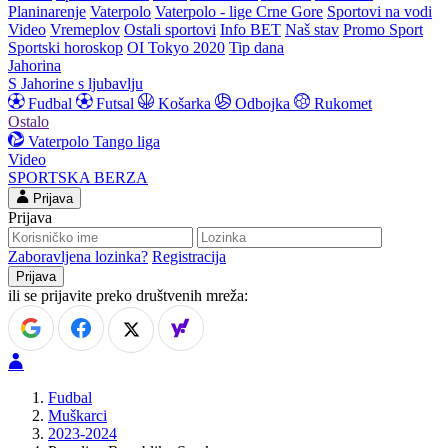
Planinarenje
Vaterpolo
Vaterpolo - lige Crne Gore
Sportovi na vodi
Video
Vremeplov
Ostali sportovi
Info BET
Naš stav
Promo Sport
Sportski horoskop
OI Tokyo 2020
Tip dana
Jahorina
S Jahorine s ljubavlju
Fudbal
Futsal
Košarka
Odbojka
Rukomet
Ostalo
Vaterpolo
Tango liga
Video
SPORTSKA BERZA
Prijava
Prijava
Zaboravljena lozinka?
Registracija
ili se prijavite preko društvenih mreža:
Fudbal
Muškarci
2023-2024