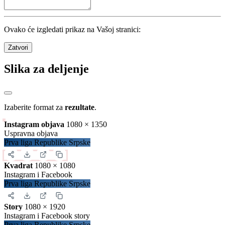
Kola
34
/
34
Utakmice
306
/
306
Domaćin
Nerešeno
Gost
842
golovi
24.76
po kolu
2.75
po utakmici
Detalji
Zatvori
Preuzimanje sadržaja
Iskopirajte ovaj kod u Vašu web stranicu: