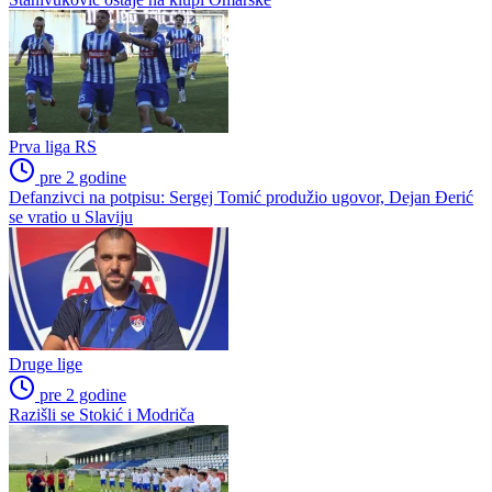
Premijer liga BiH
Ostala takmičenja
Prva liga FBiH
Niži rang
Druga liga Republike Srpske – Zapad
Druga liga Republike Srpske – Istok
Poslednje vesti
Druge lige
pre 2 godine
Stanivuković ostaje na klupi Omarske