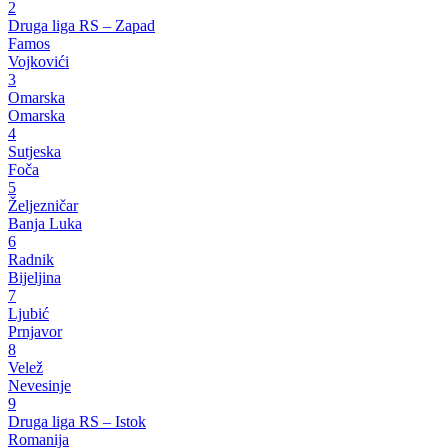
2
Druga liga RS – Zapad
Famos
Vojkovići
3
Omarska
Omarska
4
Sutjeska
Foča
5
Željezničar
Banja Luka
6
Radnik
Bijeljina
7
Ljubić
Prnjavor
8
Velež
Nevesinje
9
Druga liga RS – Istok
Romanija