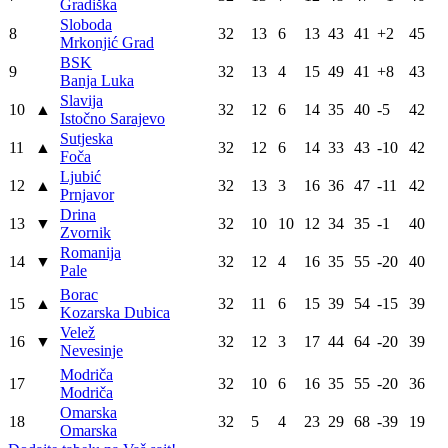
Gradiška
Sloboda
8
32
13
6
13
43
41
+2
45
Mrkonjić Grad
BSK
9
32
13
4
15
49
41
+8
43
Banja Luka
Slavija
10
▲
32
12
6
14
35
40
-5
42
Istočno Sarajevo
Sutjeska
11
▲
32
12
6
14
33
43
-10
42
Foča
Ljubić
12
▲
32
13
3
16
36
47
-11
42
Prnjavor
Drina
13
▼
32
10
10
12
34
35
-1
40
Zvornik
Romanija
14
▼
32
12
4
16
35
55
-20
40
Pale
Borac
15
▲
32
11
6
15
39
54
-15
39
Kozarska Dubica
Velež
16
▼
32
12
3
17
44
64
-20
39
Nevesinje
Modriča
17
32
10
6
16
35
55
-20
36
Modriča
Omarska
18
32
5
4
23
29
68
-39
19
Omarska