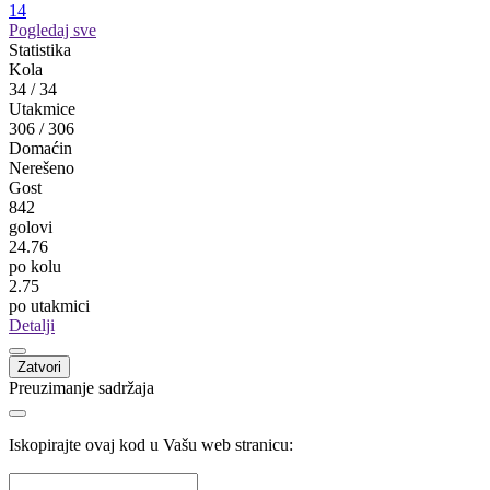
Miloš Perović
BSK
Banja Luka
19
Srđan Drašković
Velež
Nevesinje
17
Žoel da Silva
Rudar Prijedor
Prijedor
17
Jovan Bokić
Kozara
Gradiška
14
Pogledaj sve
Statistika