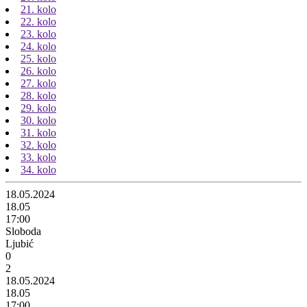
21. kolo
22. kolo
23. kolo
24. kolo
25. kolo
26. kolo
27. kolo
28. kolo
29. kolo
30. kolo
31. kolo
32. kolo
33. kolo
34. kolo
18.05.2024
18.05
17:00
Sloboda
Ljubić
0
2
18.05.2024
18.05
17:00