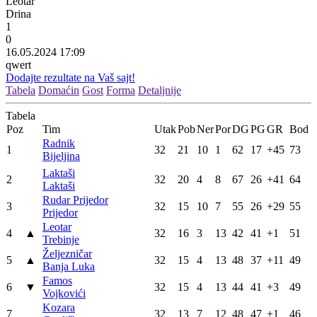
Leotar
Drina
1
0
16.05.2024 17:09
qwert
Dodajte rezultate na Vaš sajt!
Tabela
Domaćin
Gost
Forma
Detaljnije
Tabela
Poz
Tim
Utak
Pob
Ner
Por
DG
PG
GR
Bod
Radnik
1
32
21
10
1
62
17
+45
73
Bijeljina
Laktaši
2
32
20
4
8
67
26
+41
64
Laktaši
Rudar Prijedor
3
32
15
10
7
55
26
+29
55
Prijedor
Leotar
4
▲
32
16
3
13
42
41
+1
51
Trebinje
Željezničar
5
▲
32
15
4
13
48
37
+11
49
Banja Luka
Famos
6
▼
32
15
4
13
44
41
+3
49
Vojkovići
Kozara
7
32
13
7
12
48
47
+1
46