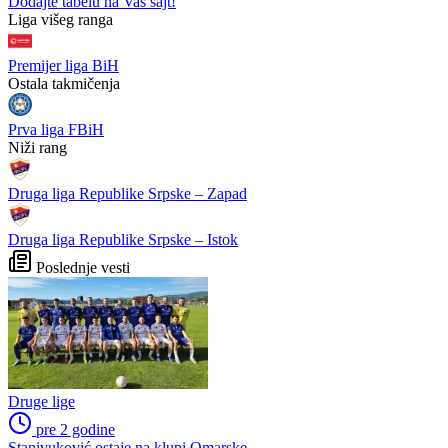
Dodajte tabelu na Vaš sajt!
WEB PREPORUKE
Zašto su Crnogorci spustili
Zmajice u Mostaru počele
glave prije utakmice na SP-u
pripreme za Mediteranske
u Zagrebu?
igre
"Peković je imao 140 kila,
Modrić bi mogao dobiti
nisam mogao to da ga
neočekivanu ulogu u Milanu:
pitam": Luda priča NBA
Gazzetta nagovijestila veliki
zvijezde, htio je samo jednu
potez
stvar
VIDEO: Navijači Torcide i
Zekić nakon razočaranja u
BBB-a se potukli kod
Mostaru: "Nismo zaslužili
zagrebačkog aerodroma
pobjedu"
Preporučuje ContentExchange
Liga višeg ranga