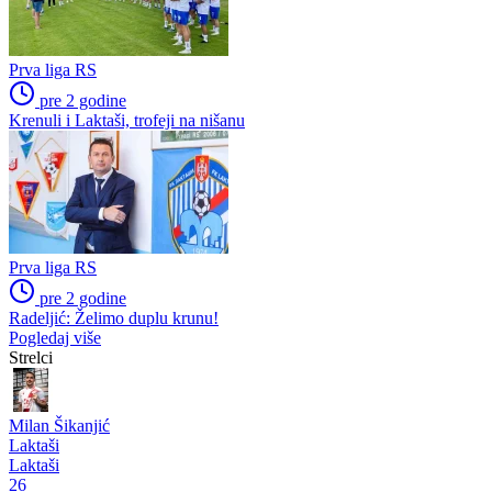
Prva liga RS
pre 2 godine
Defanzivci na potpisu: Sergej Tomić produžio ugovor, Dejan Đerić
se vratio u Slaviju
Druge lige
pre 2 godine
Razišli se Stokić i Modriča