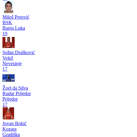
Prva liga RS
pre 2 godine
Krenuli i Laktaši, trofeji na nišanu
Prva liga RS
pre 2 godine
Radeljić: Želimo duplu krunu!
Pogledaj više
Strelci
Milan Šikanjić
Laktaši
Laktaši
26