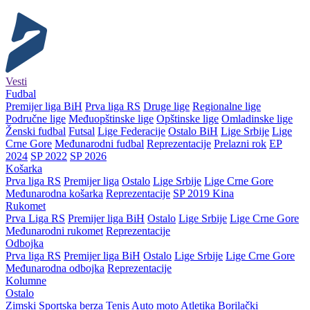
Vesti
Fudbal
Premijer liga BiH
Prva liga RS
Druge lige
Regionalne lige
Područne lige
Međuopštinske lige
Opštinske lige
Omladinske lige
Ženski fudbal
Futsal
Lige Federacije
Ostalo BiH
Lige Srbije
Lige
Crne Gore
Međunarodni fudbal
Reprezentacije
Prelazni rok
EP
2024
SP 2022
SP 2026
Košarka
Prva liga RS
Premijer liga
Ostalo
Lige Srbije
Lige Crne Gore
Međunarodna košarka
Reprezentacije
SP 2019 Kina
Rukomet
Prva Liga RS
Premijer liga BiH
Ostalo
Lige Srbije
Lige Crne Gore
Međunarodni rukomet
Reprezentacije
Odbojka
Prva liga RS
Premijer liga BiH
Ostalo
Lige Srbije
Lige Crne Gore
Međunarodna odbojka
Reprezentacije
Kolumne
Ostalo
Zimski
Sportska berza
Tenis
Auto moto
Atletika
Borilački