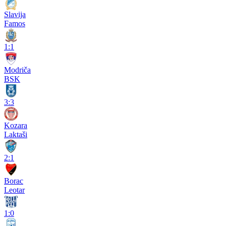
Slavija
Famos
1:1
Modriča
BSK
3:3
Kozara
Laktaši
2:1
Borac
Leotar
1:0