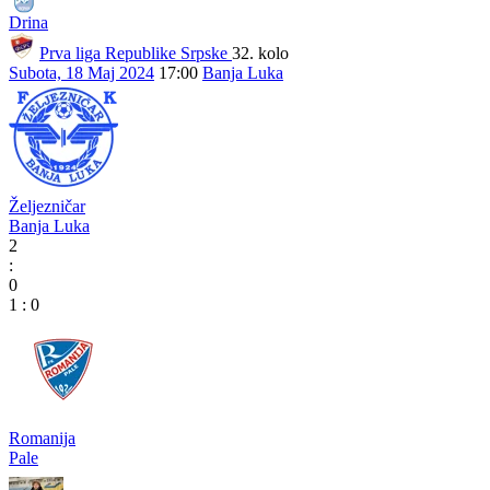
Drina
Prva liga Republike Srpske
32. kolo
Subota, 18 Maj 2024
17:00
Banja Luka
Željezničar
Banja Luka
2
:
0
1
:
0
Romanija
Pale