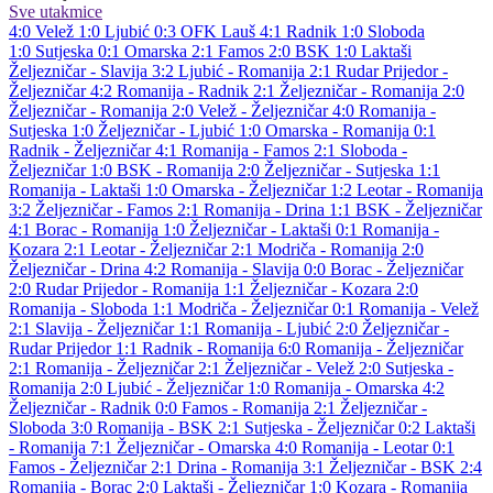
Sve utakmice
4:0
Velež
1:0
Ljubić
0:3
OFK Lauš
4:1
Radnik
1:0
Sloboda
1:0
Sutjeska
0:1
Omarska
2:1
Famos
2:0
BSK
1:0
Laktaši
Željezničar - Slavija 3:2
Ljubić - Romanija 2:1
Rudar Prijedor -
Željezničar 4:2
Romanija - Radnik 2:1
Željezničar - Romanija 2:0
Željezničar - Romanija 2:0
Velež - Željezničar 4:0
Romanija -
Sutjeska 1:0
Željezničar - Ljubić 1:0
Omarska - Romanija 0:1
Radnik - Željezničar 4:1
Romanija - Famos 2:1
Sloboda -
Željezničar 1:0
BSK - Romanija 2:0
Željezničar - Sutjeska 1:1
Romanija - Laktaši 1:0
Omarska - Željezničar 1:2
Leotar - Romanija
3:2
Željezničar - Famos 2:1
Romanija - Drina 1:1
BSK - Željezničar
4:1
Borac - Romanija 1:0
Željezničar - Laktaši 0:1
Romanija -
Kozara 2:1
Leotar - Željezničar 2:1
Modriča - Romanija 2:0
Željezničar - Drina 4:2
Romanija - Slavija 0:0
Borac - Željezničar
2:0
Rudar Prijedor - Romanija 1:1
Željezničar - Kozara 2:0
Romanija - Sloboda 1:1
Modriča - Željezničar 0:1
Romanija - Velež
2:1
Slavija - Željezničar 1:1
Romanija - Ljubić 2:0
Željezničar -
Rudar Prijedor 1:1
Radnik - Romanija 6:0
Romanija - Željezničar
2:1
Romanija - Željezničar 2:1
Željezničar - Velež 2:0
Sutjeska -
Romanija 2:0
Ljubić - Željezničar 1:0
Romanija - Omarska 4:2
Željezničar - Radnik 0:0
Famos - Romanija 2:1
Željezničar -
Sloboda 3:0
Romanija - BSK 2:1
Sutjeska - Željezničar 0:2
Laktaši
- Romanija 7:1
Željezničar - Omarska 4:0
Romanija - Leotar 0:1
Famos - Željezničar 2:1
Drina - Romanija 3:1
Željezničar - BSK 2:4
Romanija - Borac 2:0
Laktaši - Željezničar 1:0
Kozara - Romanija