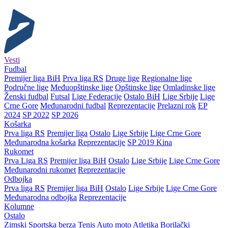
Vesti
Fudbal
Premijer liga BiH
Prva liga RS
Druge lige
Regionalne lige
Područne lige
Međuopštinske lige
Opštinske lige
Omladinske lige
Ženski fudbal
Futsal
Lige Federacije
Ostalo BiH
Lige Srbije
Lige
Crne Gore
Međunarodni fudbal
Reprezentacije
Prelazni rok
EP
2024
SP 2022
SP 2026
Košarka
Prva liga RS
Premijer liga
Ostalo
Lige Srbije
Lige Crne Gore
Međunarodna košarka
Reprezentacije
SP 2019 Kina
Rukomet
Prva Liga RS
Premijer liga BiH
Ostalo
Lige Srbije
Lige Crne Gore
Međunarodni rukomet
Reprezentacije
Odbojka
Prva liga RS
Premijer liga BiH
Ostalo
Lige Srbije
Lige Crne Gore
Međunarodna odbojka
Reprezentacije
Kolumne
Ostalo
Zimski
Sportska berza
Tenis
Auto moto
Atletika
Borilački