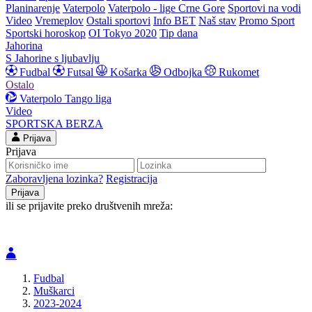
Planinarenje
Vaterpolo
Vaterpolo - lige Crne Gore
Sportovi na vodi
Video
Vremeplov
Ostali sportovi
Info BET
Naš stav
Promo Sport
Sportski horoskop
OI Tokyo 2020
Tip dana
Jahorina
S Jahorine s ljubavlju
Fudbal
Futsal
Košarka
Odbojka
Rukomet
Ostalo
Vaterpolo
Tango liga
Video
SPORTSKA BERZA
Prijava
Prijava
Zaboravljena lozinka?
Registracija
ili se prijavite preko društvenih mreža:
Fudbal
Muškarci
2023-2024