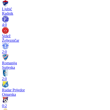
Ljubić
Radnik
4:0
Velež
Željezničar
2:0
Romanija
Sutjeska
2:0
Rudar Prijedor
Omarska
0:2