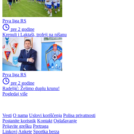
Prva liga RS
pre 2 godine
Krenuli i Laktaši, trofeji na nišanu
Prva liga RS
pre 2 godine
Radeljić: Želimo duplu krunu!
Pogledaj više
WEB PREPORUKE
Liga MZ Mostara ulazi u
Kladionice "zbunjene": Neki
završnicu grupne faze, slijedi
favoriziraju Željezničar, neki
borba za četvrtfinale
debitanta u ligi