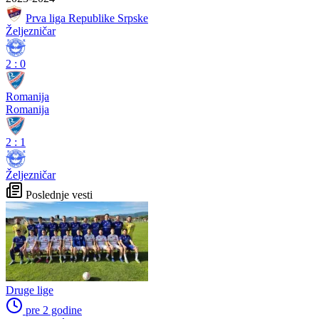
Prva liga Republike Srpske
Željezničar
2
:
0
Romanija
Romanija
2
:
1
Željezničar
Poslednje vesti
Druge lige
pre 2 godine