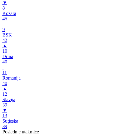
▼
8
Kozara
45
9
BSK
42
▲
10
Drina
40
11
Romanija
40
▲
12
Slavija
39
▼
13
Sutjeska
39
Poslednje utakmice