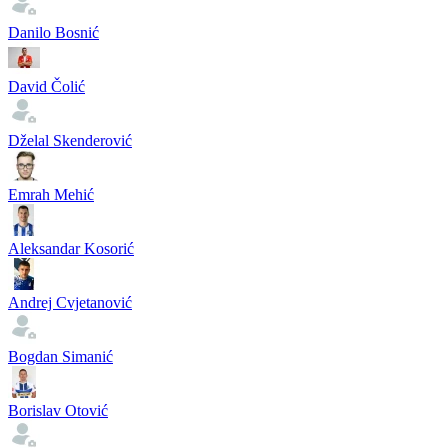
Danilo Bosnić
David Čolić
Dželal Skenderović
Emrah Mehić
Aleksandar Kosorić
Andrej Cvjetanović
Bogdan Simanić
Borislav Otović