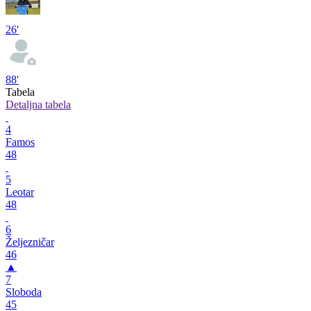
26'
88'
Tabela
Detaljna tabela
4
Famos
48
5
Leotar
48
6
Željezničar
46
▲
7
Sloboda
45