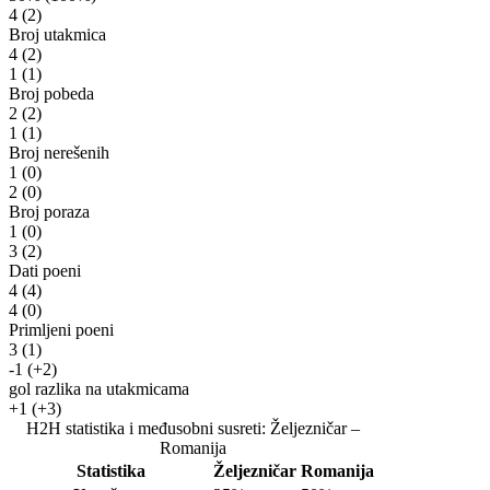
4
(2)
Broj utakmica
4
(2)
1
(1)
Broj pobeda
2
(2)
1
(1)
Broj nerešenih
1
(0)
2
(0)
Broj poraza
1
(0)
3
(2)
Dati poeni
4
(4)
4
(0)
Primljeni poeni
3
(1)
-1
(+2)
gol razlika na utakmicama
+1
(+3)
H2H statistika i međusobni susreti: Željezničar –
Romanija
Statistika
Željezničar
Romanija