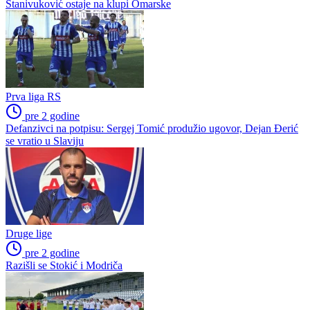
Stanivuković ostaje na klupi Omarske
Prva liga RS
pre 2 godine
Defanzivci na potpisu: Sergej Tomić produžio ugovor, Dejan Đerić
se vratio u Slaviju
Druge lige
pre 2 godine
Razišli se Stokić i Modriča