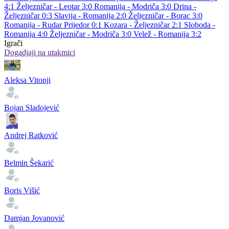
4:1
Željezničar - Leotar 3:0
Romanija - Modriča 3:0
Drina -
Željezničar 0:3
Slavija - Romanija 2:0
Željezničar - Borac 3:0
Romanija - Rudar Prijedor 0:1
Kozara - Željezničar 2:1
Sloboda -
Romanija 4:0
Željezničar - Modriča 3:0
Velež - Romanija 3:2
Igrači
Dogadjaji na utakmici
Aleksa Vitonji
Bojan Sladojević
Andrej Ratković
Belmin Šekarić
Boris Višić
Damjan Jovanović