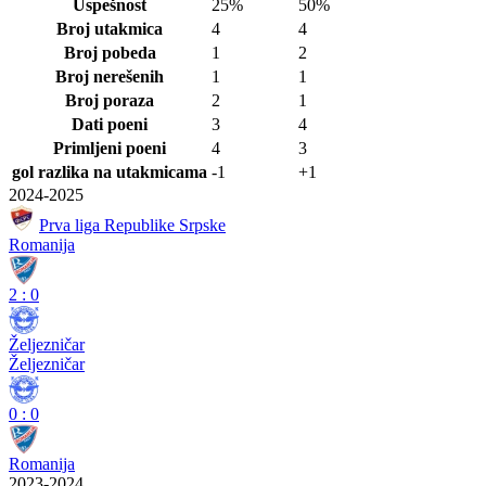
Uspešnost
25%
50%
Broj utakmica
4
4
Broj pobeda
1
2
Broj nerešenih
1
1
Broj poraza
2
1
Dati poeni
3
4
Primljeni poeni
4
3
gol razlika na utakmicama
-1
+1
2024-2025
Prva liga Republike Srpske
Romanija
2
:
0
Željezničar
Željezničar
0
:
0
Romanija
2023-2024