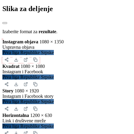
Nerešeno
Gost
818
golovi
24.06
po kolu
2.67
po utakmici
Detalji
Zatvori
Preuzimanje sadržaja
Iskopirajte ovaj kod u Vašu web stranicu:
Ovako će izgledati prikaz na Vašoj stranici:
Zatvori
Slika za deljenje