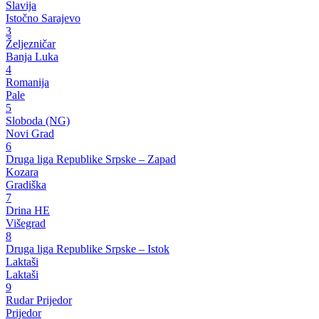
Slavija
Istočno Sarajevo
3
Željezničar
Banja Luka
4
Romanija
Pale
5
Sloboda (NG)
Novi Grad
6
Druga liga Republike Srpske – Zapad
Kozara
Gradiška
7
Drina HE
Višegrad
8
Druga liga Republike Srpske – Istok
Laktaši
Laktaši
9
Rudar Prijedor
Prijedor