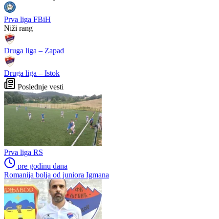
fizičkim izgledom, ali Okoye
glave prije utakmice na SP-u
spušta loptu: "Ja sam prije
u Zagrebu?
svega golman"
(FOTO+VIDEO)
Messi stigao u Rosario na
HŠK Zrinjski otvorio upise:
posljednji ispraćaj ocu, De
Počinje nova sezona za
Paul pogodak posvetio
najmlađe Plemiće
porodici (VIDEO)
Fudbal opasan po život:
Zrinjski i Velež kreću u novu
"Čišćenje" lopte uzrokovalo
sezonu: Gdje gledati
saobraćajni udes (VIDEO)
mostarske klubove?
Preporučuje ContentExchange
Liga višeg ranga
Premijer liga BiH
Ostala takmičenja