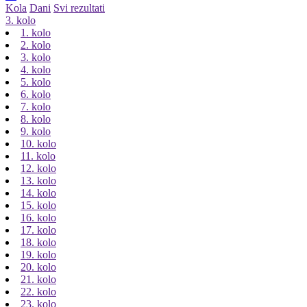
Kola
Dani
Svi rezultati
3. kolo
1. kolo
2. kolo
3. kolo
4. kolo
5. kolo
6. kolo
7. kolo
8. kolo
9. kolo
10. kolo
11. kolo
12. kolo
13. kolo
14. kolo
15. kolo
16. kolo
17. kolo
18. kolo
19. kolo
20. kolo
21. kolo
22. kolo
23. kolo