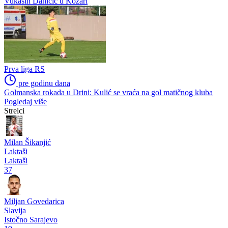
Druge lige
pre godinu dana
Vladanko Komlenović napustio klupu Ljubića
Prva liga RS
pre godinu dana
Kjire Mitkov i Sreten Cmiljanović nova pojačanja Drine
Prva liga RS
pre godinu dana
Vukašin Daničić u Kozari