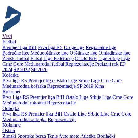
Vesti
Fudbal
Premijer liga BiH
Prva liga RS
Druge lige
Regionalne lige
Područne lige
Međuopštinske lige
Opštinske lige
Omladinske lige
Ženski fudbal
Futsal
Lige Federacije
Ostalo BiH
Lige Srbije
Lige
Crne Gore
Međunarodni fudbal
Reprezentacije
Prelazni rok
EP
2024
SP 2022
SP 2026
Košarka
Prva liga RS
Premijer liga
Ostalo
Lige Srbije
Lige Crne Gore
Međunarodna košarka
Reprezentacije
SP 2019 Kina
Rukomet
Prva Liga RS
Premijer liga BiH
Ostalo
Lige Srbije
Lige Crne Gore
Međunarodni rukomet
Reprezentacije
Odbojka
Prva liga RS
Premijer liga BiH
Ostalo
Lige Srbije
Lige Crne Gore
Međunarodna odbojka
Reprezentacije
Kolumne
Ostalo
Zimski
Sportska berza
Tenis
Auto moto
Atletika
Borilački