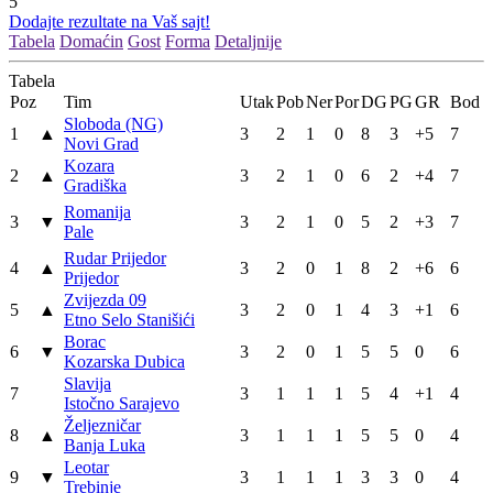
5
Dodajte rezultate na Vaš sajt!
Tabela
Domaćin
Gost
Forma
Detaljnije
Tabela
Poz
Tim
Utak
Pob
Ner
Por
DG
PG
GR
Bod
Sloboda (NG)
1
▲
3
2
1
0
8
3
+5
7
Novi Grad
Kozara
2
▲
3
2
1
0
6
2
+4
7
Gradiška
Romanija
3
▼
3
2
1
0
5
2
+3
7
Pale
Rudar Prijedor
4
▲
3
2
0
1
8
2
+6
6
Prijedor
Zvijezda 09
5
▲
3
2
0
1
4
3
+1
6
Etno Selo Stanišići
Borac
6
▼
3
2
0
1
5
5
0
6
Kozarska Dubica
Slavija
7
3
1
1
1
5
4
+1
4
Istočno Sarajevo
Željezničar
8
▲
3
1
1
1
5
5
0
4
Banja Luka
Leotar
9
▼
3
1
1
1
3
3
0
4
Trebinje