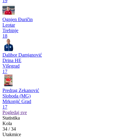
Prva liga RS
pre godinu dana
Golmanska rokada u Drini: Kulić se vraća na gol matičnog kluba
Pogledaj više
Strelci
Milan Šikanjić
Laktaši
Laktaši
37
Miljan Govedarica
Slavija
Istočno Sarajevo
19