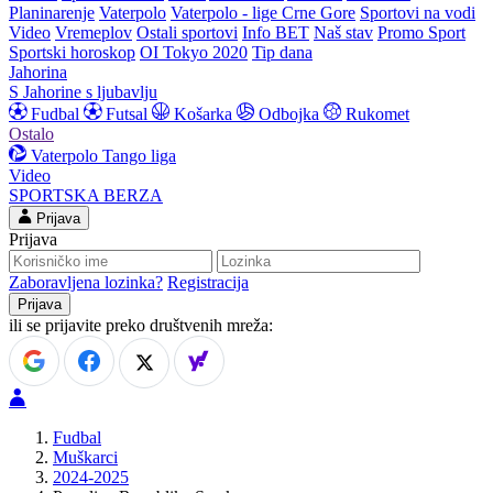
Planinarenje
Vaterpolo
Vaterpolo - lige Crne Gore
Sportovi na vodi
Video
Vremeplov
Ostali sportovi
Info BET
Naš stav
Promo Sport
Sportski horoskop
OI Tokyo 2020
Tip dana
Jahorina
S Jahorine s ljubavlju
Fudbal
Futsal
Košarka
Odbojka
Rukomet
Ostalo
Vaterpolo
Tango liga
Video
SPORTSKA BERZA
Prijava
Prijava
Zaboravljena lozinka?
Registracija
ili se prijavite preko društvenih mreža:
Fudbal
Muškarci
2024-2025