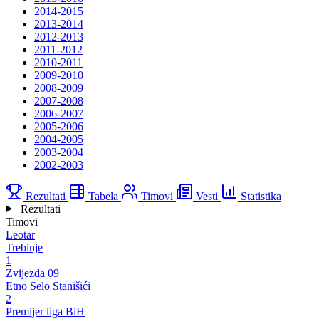
2014-2015
2013-2014
2012-2013
2011-2012
2010-2011
2009-2010
2008-2009
2007-2008
2006-2007
2005-2006
2004-2005
2003-2004
2002-2003
Rezultati
Tabela
Timovi
Vesti
Statistika
Rezultati
Timovi
Leotar
Trebinje
1
Zvijezda 09
Etno Selo Stanišići
2
Premijer liga BiH