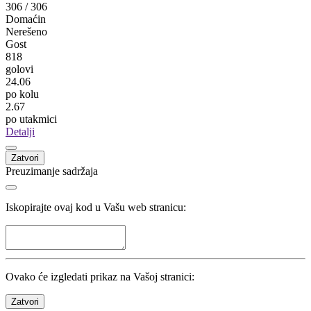
Ognjen Đuričin
Leotar
Trebinje
18
Dalibor Damjanović
Drina HE
Višegrad
17
Predrag Zekanović
Sloboda (MG)
Mrkonjić Grad
17
Pogledaj sve
Statistika
Kola
34
/
34
Utakmice
306
/
306
Domaćin