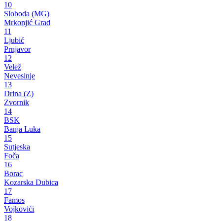
10
Sloboda (MG)
Mrkonjić Grad
11
Ljubić
Prnjavor
12
Velež
Nevesinje
13
Drina (Z)
Zvornik
14
BSK
Banja Luka
15
Sutjeska
Foča
16
Borac
Kozarska Dubica
17
Famos
Vojkovići
18