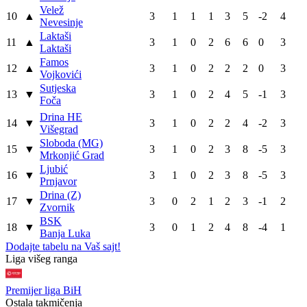
Velež
10
▲
3
1
1
1
3
5
-2
4
Nevesinje
Laktaši
11
▲
3
1
0
2
6
6
0
3
Laktaši
Famos
12
▲
3
1
0
2
2
2
0
3
Vojkovići
Sutjeska
13
▼
3
1
0
2
4
5
-1
3
Foča
Drina HE
14
▼
3
1
0
2
2
4
-2
3
Višegrad
Sloboda (MG)
15
▼
3
1
0
2
3
8
-5
3
Mrkonjić Grad
Ljubić
16
▼
3
1
0
2
3
8
-5
3
Prnjavor
Drina (Z)
17
▼
3
0
2
1
2
3
-1
2
Zvornik
BSK
18
▼
3
0
1
2
4
8
-4
1
Banja Luka
Dodajte tabelu na Vaš sajt!
WEB PREPORUKE
Zaludio društvene mreže
Zašto su Crnogorci spustili