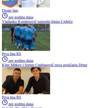
Prva liga FBiH
Niži rang
Druga liga – Zapad
Druga liga – Istok
Poslednje vesti
Prva liga RS
pre godinu dana
Romanija bolja od juniora Igmana