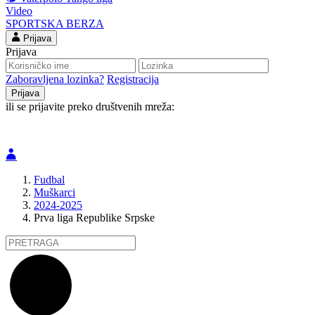
Video
SPORTSKA BERZA
Prijava
Prijava
Zaboravljena lozinka?
Registracija
ili se prijavite preko društvenih mreža:
Fudbal
Muškarci
2024-2025
Prva liga Republike Srpske