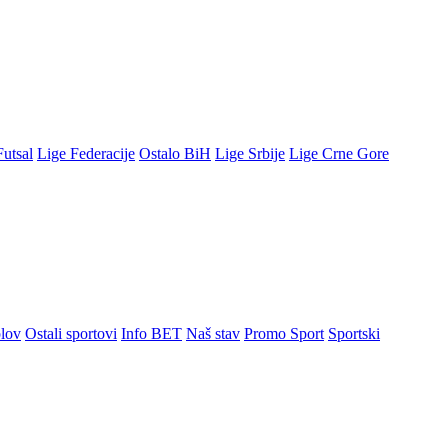
Futsal
Lige Federacije
Ostalo BiH
Lige Srbije
Lige Crne Gore
lov
Ostali sportovi
Info BET
Naš stav
Promo Sport
Sportski