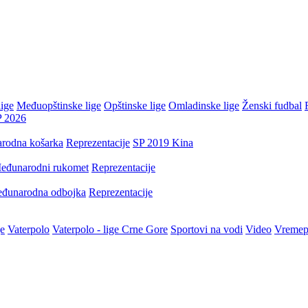
ige
Međuopštinske lige
Opštinske lige
Omladinske lige
Ženski fudbal
P 2026
rodna košarka
Reprezentacije
SP 2019 Kina
eđunarodni rukomet
Reprezentacije
đunarodna odbojka
Reprezentacije
je
Vaterpolo
Vaterpolo - lige Crne Gore
Sportovi na vodi
Video
Vremep