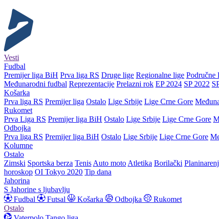
Vesti
Fudbal
Premijer liga BiH
Prva liga RS
Druge lige
Regionalne lige
Područne l
Međunarodni fudbal
Reprezentacije
Prelazni rok
EP 2024
SP 2022
S
Košarka
Prva liga RS
Premijer liga
Ostalo
Lige Srbije
Lige Crne Gore
Međuna
Rukomet
Prva Liga RS
Premijer liga BiH
Ostalo
Lige Srbije
Lige Crne Gore
M
Odbojka
Prva liga RS
Premijer liga BiH
Ostalo
Lige Srbije
Lige Crne Gore
Me
Kolumne
Ostalo
Zimski
Sportska berza
Tenis
Auto moto
Atletika
Borilački
Planinaren
horoskop
OI Tokyo 2020
Tip dana
Jahorina
S Jahorine s ljubavlju
Fudbal
Futsal
Košarka
Odbojka
Rukomet
Ostalo
Vaterpolo
Tango liga