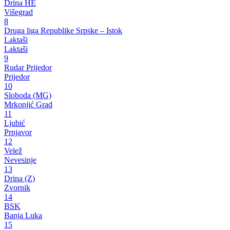
Drina HE
Višegrad
8
Druga liga Republike Srpske – Istok
Laktaši
Laktaši
9
Rudar Prijedor
Prijedor
10
Sloboda (MG)
Mrkonjić Grad
11
Ljubić
Prnjavor
12
Velež
Nevesinje
13
Drina (Z)
Zvornik
14
BSK
Banja Luka
15