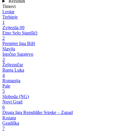
Rezultati
Timovi
Leotar
Trebinje
1
Zvijezda 09
Etno Selo Stanišići
2
Premijer liga BiH
Slavija
Istočno Sarajevo
3
Željezničar
Banja Luka
4
Romanija
Pale
5
Sloboda (NG)
Novi Grad
6
Druga liga Republike Srpske – Zapad
Kozara
Gradiška
7