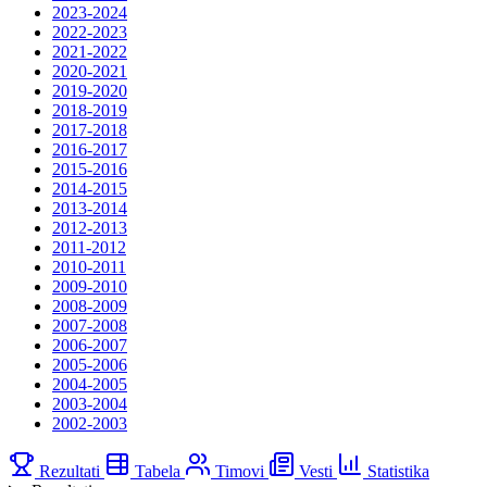
2023-2024
2022-2023
2021-2022
2020-2021
2019-2020
2018-2019
2017-2018
2016-2017
2015-2016
2014-2015
2013-2014
2012-2013
2011-2012
2010-2011
2009-2010
2008-2009
2007-2008
2006-2007
2005-2006
2004-2005
2003-2004
2002-2003
Rezultati
Tabela
Timovi
Vesti
Statistika