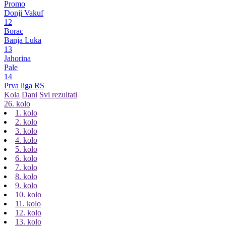
Promo
Donji Vakuf
12
Borac
Banja Luka
13
Jahorina
Pale
14
Prva liga RS
Kola
Dani
Svi rezultati
26. kolo
1. kolo
2. kolo
3. kolo
4. kolo
5. kolo
6. kolo
7. kolo
8. kolo
9. kolo
10. kolo
11. kolo
12. kolo
13. kolo