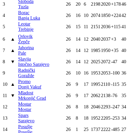
Sloboda
3
26
20
6
2198
2020
+178
46
Tuzla
Borac
4
26
16
10
2074
1850
+224
42
Banja Luka
Leotar
5
26
15
11
2151
2036
+115
41
Trebinje
Orlovik
6
▲
26
14
12
2040
2037
+3
40
Žepče
Jahorina
7
▲
26
14
12
1985
1950
+35
40
Pale
Slavija
8
▼
26
14
12
2025
2072
-47
40
Istočno Sarajevo
Radnički
9
26
10
16
1953
2053
-100
36
Goražde
Promo
10
▲
26
9
17
1995
2110
-115
35
Donji Vakuf
Mladost
11
▼
26
9
17
2062
2138
-76
35
Mrkonjić Grad
Mostar
12
26
8
18
2046
2293
-247
34
Mostar
Spars
13
26
8
18
1952
2205
-253
34
Sarajevo
Posušje
14
26
1
25
1737
2222
-485
27
Posušje