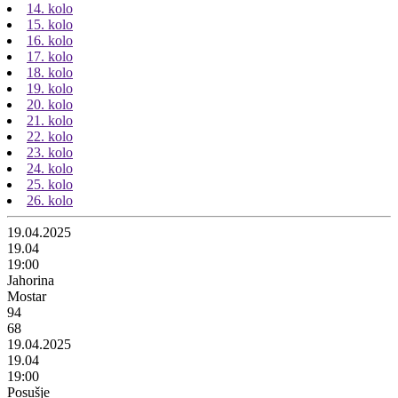
14. kolo
15. kolo
16. kolo
17. kolo
18. kolo
19. kolo
20. kolo
21. kolo
22. kolo
23. kolo
24. kolo
25. kolo
26. kolo
19.04.2025
19.04
19:00
Jahorina
Mostar
94
68
19.04.2025
19.04
19:00
Posušje