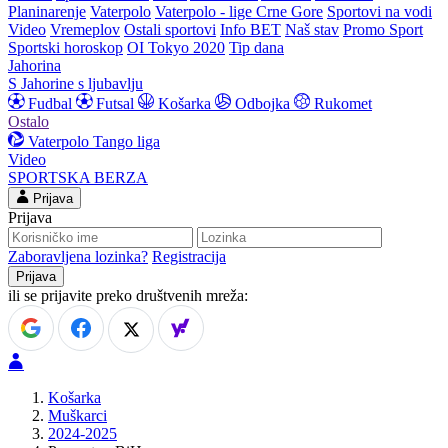
Planinarenje
Vaterpolo
Vaterpolo - lige Crne Gore
Sportovi na vodi
Video
Vremeplov
Ostali sportovi
Info BET
Naš stav
Promo Sport
Sportski horoskop
OI Tokyo 2020
Tip dana
Jahorina
S Jahorine s ljubavlju
Fudbal
Futsal
Košarka
Odbojka
Rukomet
Ostalo
Vaterpolo
Tango liga
Video
SPORTSKA BERZA
Prijava
Prijava
Zaboravljena lozinka?
Registracija
ili se prijavite preko društvenih mreža:
Košarka
Muškarci
2024-2025