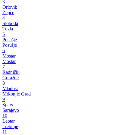
3
Orlovik
Žepče
4
Sloboda
Tuzla
5
Posušje
Posušje
6
Mostar
Mostar
7
Radnički
Goražde
8
Mladost
Mrkonjić Grad
9
Spars
Sarajevo
10
Leotar
Trebinje
11