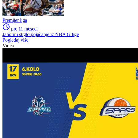
Premijer liga
pre 11 meseci
Stanić pokrenuo Sokolove
Premijer liga
pre 11 meseci
Jahorina počela sa pripremama