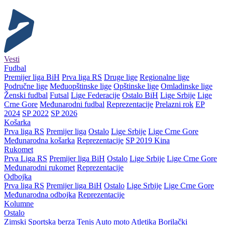
Vesti
Fudbal
Premijer liga BiH
Prva liga RS
Druge lige
Regionalne lige
Područne lige
Međuopštinske lige
Opštinske lige
Omladinske lige
Ženski fudbal
Futsal
Lige Federacije
Ostalo BiH
Lige Srbije
Lige
Crne Gore
Međunarodni fudbal
Reprezentacije
Prelazni rok
EP
2024
SP 2022
SP 2026
Košarka
Prva liga RS
Premijer liga
Ostalo
Lige Srbije
Lige Crne Gore
Međunarodna košarka
Reprezentacije
SP 2019 Kina
Rukomet
Prva Liga RS
Premijer liga BiH
Ostalo
Lige Srbije
Lige Crne Gore
Međunarodni rukomet
Reprezentacije
Odbojka
Prva liga RS
Premijer liga BiH
Ostalo
Lige Srbije
Lige Crne Gore
Međunarodna odbojka
Reprezentacije
Kolumne
Ostalo
Zimski
Sportska berza
Tenis
Auto moto
Atletika
Borilački