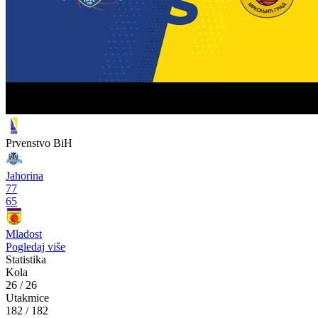
Prvenstvo BiH
Slavija
79
73
Orlovik