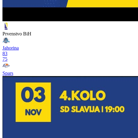
Premijer liga
pre 11 meseci
Jahorini stiglo pojačanje iz NBA G lige
Pogledaj više
Video