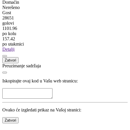
Prvenstvo BiH
Jahorina
77
65
Mladost
Pogledaj više
Statistika
Kola
26
/
26
Utakmice
182
/
182
Domaćin
Nerešeno
Gost