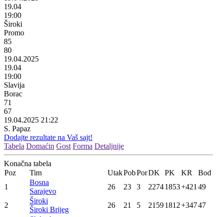
19.04
19:00
Široki
Promo
85
80
19.04.2025
19.04
19:00
Slavija
Borac
71
67
19.04.2025 21:22
S. Papaz
Dodajte rezultate na Vaš sajt!
Tabela
Domaćin
Gost
Forma
Detaljnije
Konačna tabela
Poz
Tim
Utak
Pob
Por
DK
PK
KR
Bod
Bosna
1
26
23
3
2274
1853
+421
49
Sarajevo
Široki
2
26
21
5
2159
1812
+347
47
Široki Brijeg