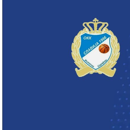
Prvenstvo BiH
Jahorina
83
75
Spars