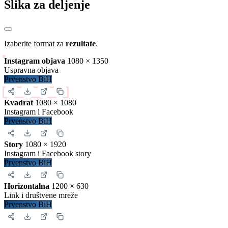
28651
golovi
1101.96
po kolu
157.42
po utakmici
Detalji
Zatvori
Preuzimanje sadržaja
Iskopirajte ovaj kod u Vašu web stranicu:
Ovako će izgledati prikaz na Vašoj stranici:
Zatvori
Slika za deljenje