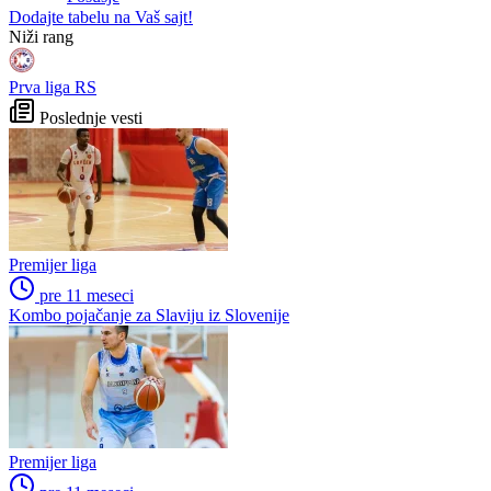
Dodajte tabelu na Vaš sajt!
WEB PREPORUKE
Faris Dževahirić novi
Zvanično: Samed Baždar ima
nogometaš Veleža
novi klub, zadužio broj sa
velikom "težinom"
UEFA pokreće istragu: Je li
Počela nova sezona:
Infantino namjeravao prodati
Željezničar na Grbavici
prava na Svjetsko prvenstvo
savladao BSK
ispod cijene?
Francuzi ne podržavaju
Objavljeno koje države
Infantina, ali ga nisu pozvali
podržavaju Infantina, a koje
na ostavku
traže promjene: HNS odavno
zauzeo stranu
Preporučuje ContentExchange
Niži rang