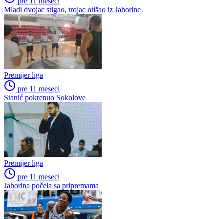
Prva liga RS
Poslednje vesti
Premijer liga
pre 11 meseci
Kombo pojačanje za Slaviju iz Slovenije
Premijer liga
pre 11 meseci
Mladi dvojac stigao, trojac otišao iz Jahorine