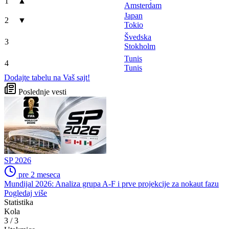
1
▲
Amsterdam
Japan
2
▼
Tokio
Švedska
3
Stokholm
Tunis
4
Tunis
Dodajte tabelu na Vaš sajt!
Poslednje vesti
SP 2026
pre 2 meseca
Mundijal 2026: Analiza grupa A-F i prve projekcije za nokaut fazu
Pogledaj više
Statistika
Kola
3
/
3