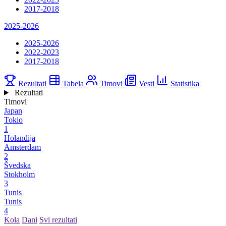
2017-2018
2025-2026
2025-2026
2022-2023
2017-2018
Rezultati
Tabela
Timovi
Vesti
Statistika
Rezultati
Timovi
Japan
Tokio
1
Holandija
Amsterdam
2
Švedska
Stokholm
3
Tunis
Tunis
4
Kola
Dani
Svi rezultati