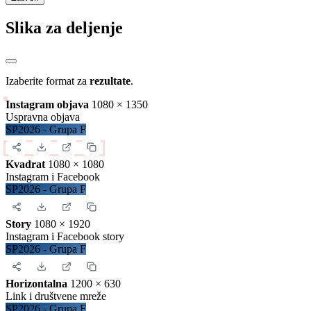
Slika za deljenje
Izaberite format za
rezultate
.
Instagram objava
1080 × 1350
Uspravna objava
SP2026 - Grupa F
Kvadrat
1080 × 1080
Instagram i Facebook
SP2026 - Grupa F
Story
1080 × 1920
Instagram i Facebook story
SP2026 - Grupa F
Horizontalna
1200 × 630
Link i društvene mreže
SP2026 - Grupa F