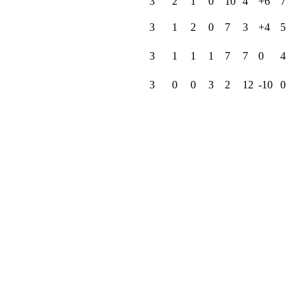
3
2
1
0
10
4
+6
7
3
1
2
0
7
3
+4
5
3
1
1
1
7
7
0
4
3
0
0
3
2
12
-10
0