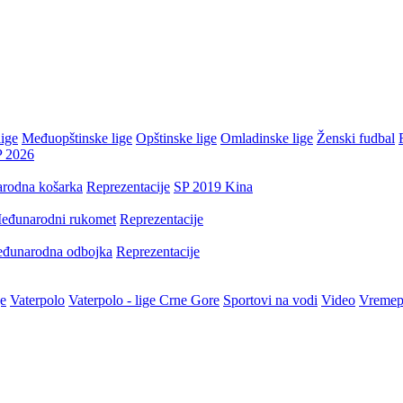
ige
Međuopštinske lige
Opštinske lige
Omladinske lige
Ženski fudbal
P 2026
rodna košarka
Reprezentacije
SP 2019 Kina
eđunarodni rukomet
Reprezentacije
đunarodna odbojka
Reprezentacije
je
Vaterpolo
Vaterpolo - lige Crne Gore
Sportovi na vodi
Video
Vremep