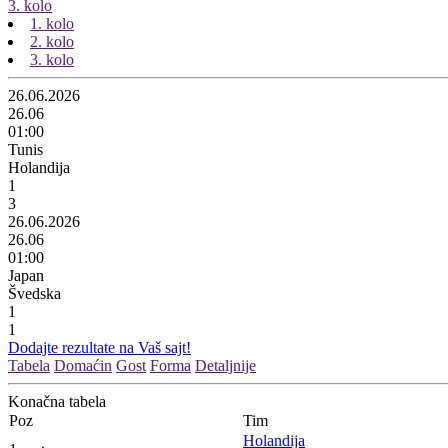
3. kolo
1. kolo
2. kolo
3. kolo
26.06.2026
26.06
01:00
Tunis
Holandija
1
3
26.06.2026
26.06
01:00
Japan
Švedska
1
1
Dodajte rezultate na Vaš sajt!
Tabela
Domaćin
Gost
Forma
Detaljnije
Konačna tabela
Poz
Tim
Holandija