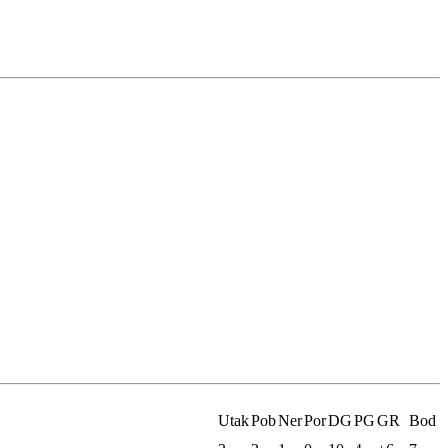
Utak
Pob
Ner
Por
DG
PG
GR
Bod