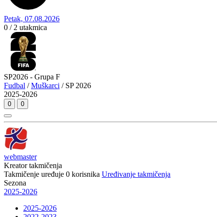
Petak, 07.08.2026
0 / 2
utakmica
SP2026 - Grupa F
Fudbal
/
Muškarci
/ SP 2026
2025-2026
0
0
webmaster
Kreator takmičenja
Takmičenje uređuje
0
korisnika
Uređivanje takmičenja
Sezona
2025-2026
2025-2026
2022-2023