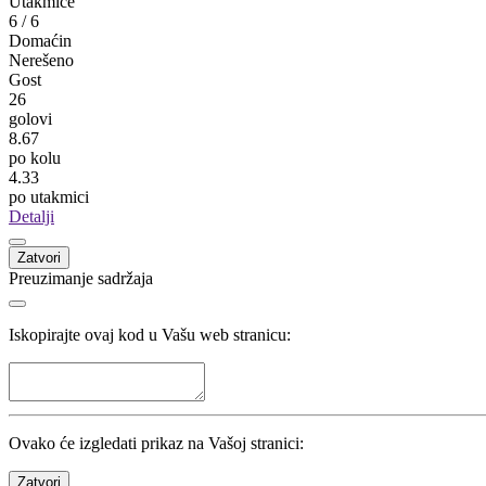
Utakmice
6
/
6
Domaćin
Nerešeno
Gost
26
golovi
8.67
po kolu
4.33
po utakmici
Detalji
Zatvori
Preuzimanje sadržaja
Iskopirajte ovaj kod u Vašu web stranicu:
Ovako će izgledati prikaz na Vašoj stranici:
Zatvori