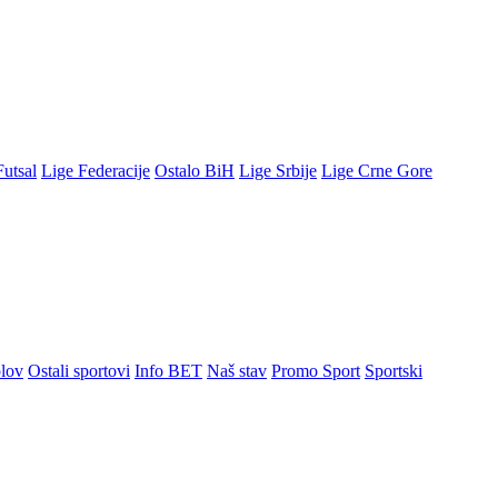
Futsal
Lige Federacije
Ostalo BiH
Lige Srbije
Lige Crne Gore
lov
Ostali sportovi
Info BET
Naš stav
Promo Sport
Sportski