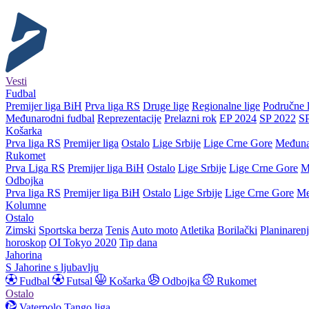
Vesti
Fudbal
Premijer liga BiH
Prva liga RS
Druge lige
Regionalne lige
Područne l
Međunarodni fudbal
Reprezentacije
Prelazni rok
EP 2024
SP 2022
S
Košarka
Prva liga RS
Premijer liga
Ostalo
Lige Srbije
Lige Crne Gore
Međuna
Rukomet
Prva Liga RS
Premijer liga BiH
Ostalo
Lige Srbije
Lige Crne Gore
M
Odbojka
Prva liga RS
Premijer liga BiH
Ostalo
Lige Srbije
Lige Crne Gore
Me
Kolumne
Ostalo
Zimski
Sportska berza
Tenis
Auto moto
Atletika
Borilački
Planinaren
horoskop
OI Tokyo 2020
Tip dana
Jahorina
S Jahorine s ljubavlju
Fudbal
Futsal
Košarka
Odbojka
Rukomet
Ostalo
Vaterpolo
Tango liga