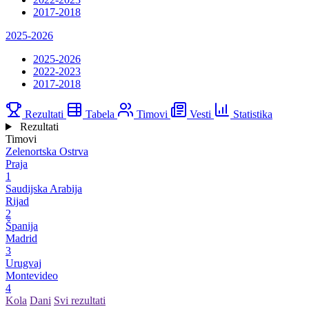
2017-2018
2025-2026
2025-2026
2022-2023
2017-2018
Rezultati
Tabela
Timovi
Vesti
Statistika
Rezultati
Timovi
Zelenortska Ostrva
Praja
1
Saudijska Arabija
Rijad
2
Španija
Madrid
3
Urugvaj
Montevideo
4
Kola
Dani
Svi rezultati