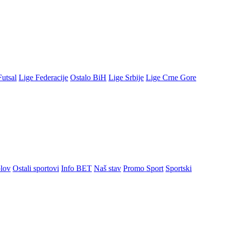
Futsal
Lige Federacije
Ostalo BiH
Lige Srbije
Lige Crne Gore
lov
Ostali sportovi
Info BET
Naš stav
Promo Sport
Sportski