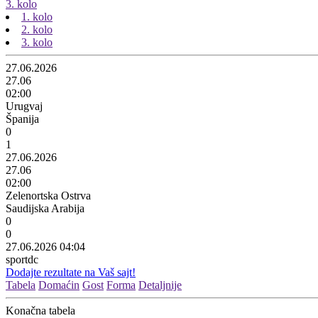
3. kolo
1. kolo
2. kolo
3. kolo
27.06.2026
27.06
02:00
Urugvaj
Španija
0
1
27.06.2026
27.06
02:00
Zelenortska Ostrva
Saudijska Arabija
0
0
27.06.2026 04:04
sportdc
Dodajte rezultate na Vaš sajt!
Tabela
Domaćin
Gost
Forma
Detaljnije
Konačna tabela