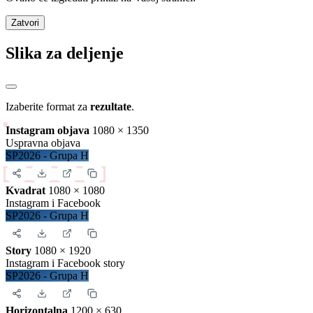
Zatvori
Slika za deljenje
Izaberite format za
rezultate
.
Instagram objava
1080 × 1350
Uspravna objava
SP2026 - Grupa H
Kvadrat
1080 × 1080
Instagram i Facebook
SP2026 - Grupa H
Story
1080 × 1920
Instagram i Facebook story
SP2026 - Grupa H
Horizontalna
1200 × 630