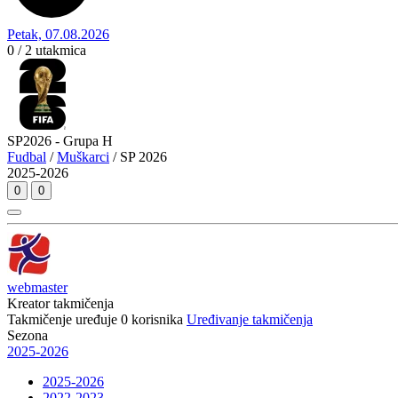
Petak, 07.08.2026
0 / 2
utakmica
SP2026 - Grupa H
Fudbal
/
Muškarci
/ SP 2026
2025-2026
0
0
webmaster
Kreator takmičenja
Takmičenje uređuje
0
korisnika
Uređivanje takmičenja
Sezona
2025-2026
2025-2026
2022-2023