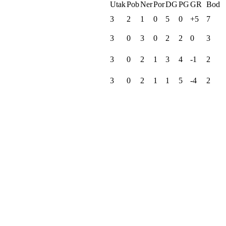
Utak
Pob
Ner
Por
DG
PG
GR
Bod
3
2
1
0
5
0
+5
7
3
0
3
0
2
2
0
3
3
0
2
1
3
4
-1
2
3
0
2
1
1
5
-4
2