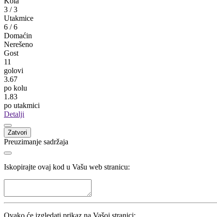
Kola
3
/
3
Utakmice
6
/
6
Domaćin
Nerešeno
Gost
11
golovi
3.67
po kolu
1.83
po utakmici
Detalji
Zatvori
Preuzimanje sadržaja
Iskopirajte ovaj kod u Vašu web stranicu:
Ovako će izgledati prikaz na Vašoj stranici: