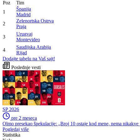
Poz
Tim
Španija
1
Madrid
Zelenortska Ostrva
2
Praja
Urugvaj
3
Montevideo
Saudijska Arabija
4
Rijad
Dodajte tabelu na Vaš sajt!
Poslednje vesti
SP 2026
pre 2 meseca
Olmo presekao špekulacije: „Broj 10 ostaje kod mene, nema nikakve p
Pogledaj više
Statistika