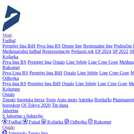
Vesti
Fudbal
Premijer liga BiH
Prva liga RS
Druge lige
Regionalne lige
Područne l
Međunarodni fudbal
Reprezentacije
Prelazni rok
EP 2024
SP 2022
S
Košarka
Prva liga RS
Premijer liga
Ostalo
Lige Srbije
Lige Crne Gore
Međuna
Rukomet
Prva Liga RS
Premijer liga BiH
Ostalo
Lige Srbije
Lige Crne Gore
M
Odbojka
Prva liga RS
Premijer liga BiH
Ostalo
Lige Srbije
Lige Crne Gore
Me
Kolumne
Ostalo
Zimski
Sportska berza
Tenis
Auto moto
Atletika
Borilački
Planinaren
horoskop
OI Tokyo 2020
Tip dana
Jahorina
S Jahorine s ljubavlju
Fudbal
Futsal
Košarka
Odbojka
Rukomet
Ostalo
Vaterpolo
Tango liga