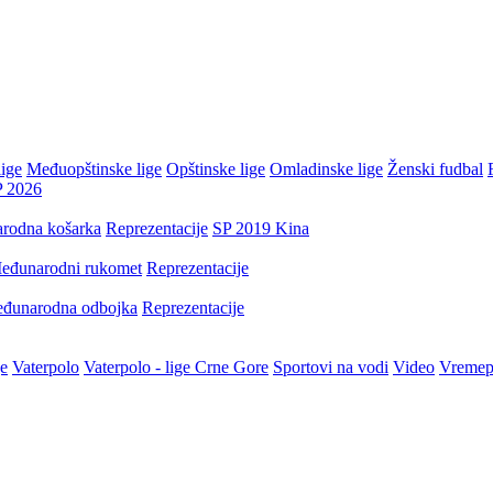
ige
Međuopštinske lige
Opštinske lige
Omladinske lige
Ženski fudbal
P 2026
rodna košarka
Reprezentacije
SP 2019 Kina
eđunarodni rukomet
Reprezentacije
đunarodna odbojka
Reprezentacije
je
Vaterpolo
Vaterpolo - lige Crne Gore
Sportovi na vodi
Video
Vremep